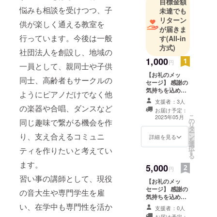
目標金額
音楽の経験
悩みも相談を受けつつ、子
未達でも
を活かし
リターン
供が楽しく通える教室を
て、多様性
が届きま
行っています。今後は一般
を活かして
す
(All-in
方式)
発達課題や
社団法人を創設し、地域の
疾患に合わ
1,000
円
一員として、親同士や子供
せた音楽教
【お礼のメッ
同士、高齢者もサークルの
室を運営し
セージ】 感謝の
ています。
気持ちを込め
ようにピアノだけでなく他
て、お礼のメッ
また、気軽
支援者：3人
セージをメール
の楽器や合唱、ダンスなど
お届け予定：
に楽しく負
にてお送りしま
こ
2025年05月
の
同じ趣味で繋がる機会を作
す。
担を少な
リ
タ
ー
く、仲間が
り、支え合えるコミュニ
ン
詳細を見る
を
増えるよう
選
択
ティを作りたいと考えてい
す
な音楽教室
る
ます。
にしていま
5,000
円
す。
習い事の講師として、現役
【お礼のメッ
需要の多さ
セージ】 感謝の
の音大生や専門学生を雇
を痛感し、
気持ちを込め
て、代表と子供
い、在学中も専門性を活か
広さやス
支援者：0人
たち、保護者様
お届け予定：