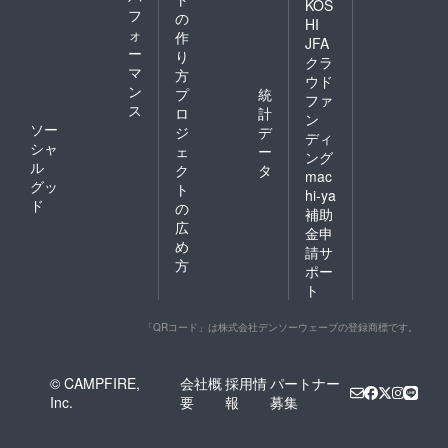
KOS
フ
の
HI
ォ
作
JFA
ー
り
クラ
マ
方
ウド
ン
プ
統
ファ
ス
ロ
計
ン
ソー
ジ
デ
ディ
シャ
ェ
ー
ング
ル
ク
タ
mac
グッ
ト
hi-ya
ド
の
補助
広
金申
め
請サ
方
ポー
ト
「QRコード」は株式会社デンソーウェーブの登録商標です。
© CAMPFIRE,
会社概
採用情
パートナー
Inc.
要
報
募集