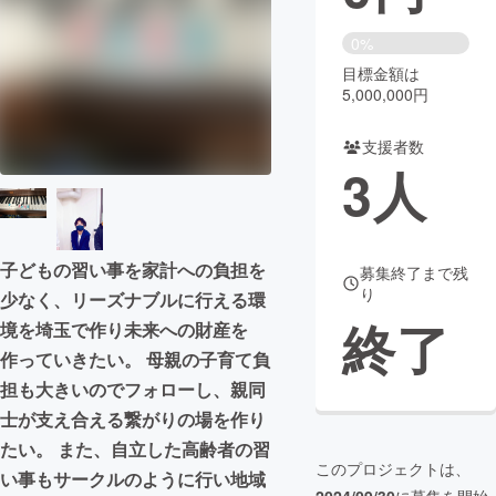
まちづくり・地域活性化
0%
目標金額は
5,000,000円
CAMPFIRE for Social Good
CAMPFIRE Creation
CAMPFIREふるさと納税
machi-ya
コミュニティ
支援者数
3
人
子どもの習い事を家計への負担を
募集終了まで残
り
少なく、リーズナブルに行える環
終了
境を埼玉で作り未来への財産を
作っていきたい。 母親の子育て負
担も大きいのでフォローし、親同
士が支え合える繋がりの場を作り
たい。 また、自立した高齢者の習
このプロジェクトは、
い事もサークルのように行い地域