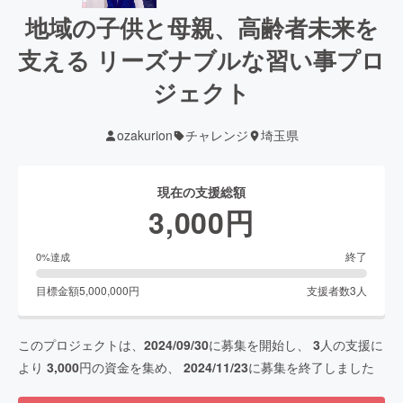
地域の子供と母親、高齢者未来を
支える リーズナブルな習い事プロ
ジェクト
ozakurion
チャレンジ
埼玉県
現在の支援総額
3,000
円
終了
0
%達成
目標金額
5,000,000
円
支援者数
3
人
このプロジェクトは、
2024/09/30
に募集を開始し、
3
人の支援に
より
3,000
円の資金を集め、
2024/11/23
に募集を終了しました