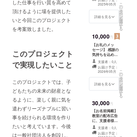
タッフを増
した仕事を行い質を高めて
からのお礼の
こ
2025年05月
の
メッセージ、5分
やしていく
リ
頂けるように場を提供した
タ
の動画をメール
ー
必要があり
ン
にてお送りしま
詳細を見る
を
いと今回このプロジェクト
登録しまし
選
す。
択
す
た。
を考案致しました。
る
10,000
円
【お礼のメッ
セージ】 感謝の
このプロジェクト
気持ちを込め
て、代表と子供
支援者：0人
で実現したいこと
たち、保護者様
お届け予定：
からのお礼の
こ
2026年05月
の
メッセージ、5分
リ
タ
間の動画をメー
このプロジェクトでは、子
ー
ン
ルにてお送りし
詳細を見る
を
選
ます。 また、今
どもたちの未来の財産とな
択
す
後の音楽の発表
る
をお礼と共に約
るように、楽しく親に気を
30,000
10分の動画でお
円
遣わずリーズナブルに習い
送りいたしま
【お名前掲載】
す。
教室の配布広告
事を続けられる環境を作り
に、支援者様の
たいと考えています。今後
お名前（ニック
支援者：0人
ネーム）を掲載
お届け予定：
は一般社団法人を創設し、
します。 ・掲載