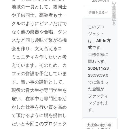
こ
2025年04月
の
期間：2025年4
リ
地域の一員として、親同士
タ
月1日〜2026年3
ー
ン
月31日まで ・掲
詳細を見る
や子供同士、高齢者もサー
を
選
載方法：文字の
択
す
み、ロゴ／バ
クルのようにピアノだけで
る
ナーの掲載は不
このプロ
可 ・掲載サイ
なく他の楽器や合唱、ダン
ジェクト
ズ：小 ・支援
スなど同じ趣味で繋がる機
時、必ず備考欄
は、
All-In方
に希望されるお
式
です。
会を作り、支え合えるコ
名前をご記入く
ださい。
目標金額に
ミュニティを作りたいと考
関わらず、
えています。そのため、カ
2024/11/23
フェの併設を予定していま
23:59:59
ま
す。習い事の講師として、
でに集まっ
た金額が
現役の音大生や専門学生を
ファンディ
雇い、在学中も専門性を活
ングされま
かした仕事を行い質を高め
す。
て頂けるように場を提供し
たいと今回このプロジェク
支援金の使い道