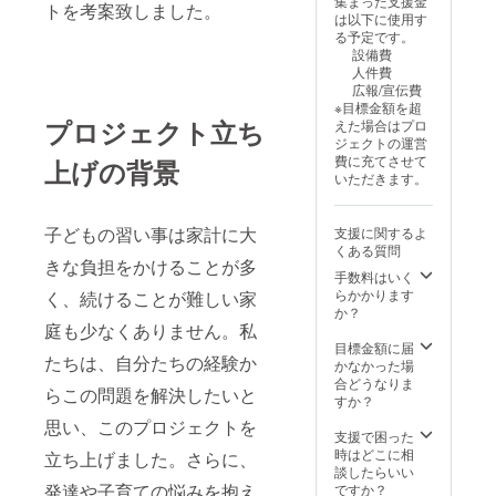
集まった支援金
トを考案致しました。
は以下に使用す
る予定です。
設備費
人件費
広報/宣伝費
※目標金額を超
プロジェクト立ち
えた場合はプロ
ジェクトの運営
費に充てさせて
上げの背景
いただきます。
子どもの習い事は家計に大
支援に関するよ
くある質問
きな負担をかけることが多
手数料はいく
らかかります
く、続けることが難しい家
か？
庭も少なくありません。私
目標金額に届
たちは、自分たちの経験か
かなかった場
合どうなりま
らこの問題を解決したいと
すか？
思い、このプロジェクトを
支援で困った
時はどこに相
立ち上げました。さらに、
談したらいい
発達や子育ての悩みを抱え
ですか？