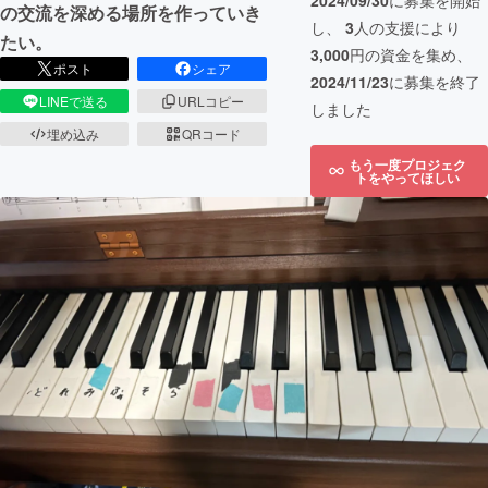
2024/09/30
に募集を開始
の交流を深める場所を作っていき
し、
3
人の支援により
たい。
3,000
円の資金を集め、
ポスト
シェア
2024/11/23
に募集を終了
LINEで送る
URLコピー
しました
埋め込み
QRコード
もう一度プロジェク
トをやってほしい