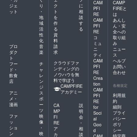
CAM
CAMP
ジェ
り
ク
に
PFI
FIREと
ット
・
ト
相
RE
は
地
を
談
CAM
あんし
域
作
す
PFI
ん・安
活
る
る
RE
全への
性
資
コ
取り組
化
料
ミュ
み
プロ
音
請
ニ
ニュー
ダク
楽
求
ティ
ス
ト
CAM
ヘルプ
クラウドファ
フー
チ
PFI
お問い
ンディングの
ド・
ャ
RE
合わせ
ノウハウを無
飲食
レ
Crea
料で学ぼう
店
ン
tion
各種規定
CAMPFIRE
ジ
CAM
アカデミー
アニ
ス
利用規
PFI
メ・
ポ
約
RE
漫画
ー
CA
説
細則
for
ツ
MP
明
プライ
Soci
ファ
映
FI
会
バシー
al
ッ
像
RE
・
ポリ
Goo
ショ
・
ア
相
シー
d
ン
映
カ
談
特定商
CAM