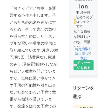
ion
「おざくピアノ教室」を運
埼玉県
営する小作と申します。子
初めてのプ
ロジェクト
どもたちの未来を豊かにす
です
るため、そして家計の負担
様々な職種
を減らすために、リーズナ
を経験した
のち、看護
ブルな習い事環境の提供に
師に。
特定商取引
取り組んでいます(月謝3000
精神科看護
法に基づく
円/月3回、諸費用なし月謝
師として得
表記
メッセー
意なことを
のみ)。現在看護師をしなが
ジを送る
伸ばし、苦
らピアノ教室を開いていま
手なことの
すが、気軽に習い事ができ
対処方法を
身に付けら
ず子供の可能性を引き出せ
リターンを
れるように
ない社会であると子育て世
関わること
選ぶ
帯から相談を受けていま
を大切にし
ています。
す。発達をはじめ子育ての