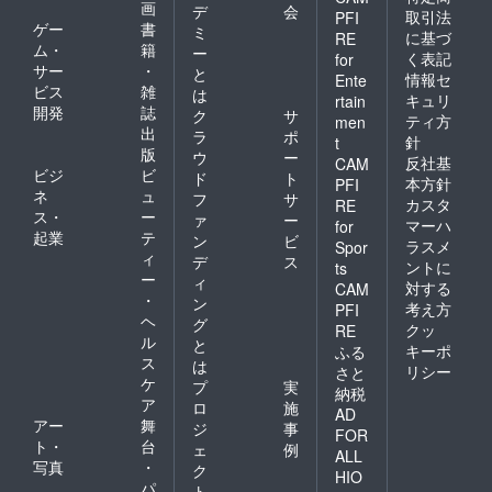
画
デ
会
取引法
PFI
ゲー
書
ミ
に基づ
RE
ム・
籍
ー
く表記
for
サー
・
と
情報セ
Ente
ビス
雑
は
キュリ
rtain
開発
誌
ク
サ
ティ方
men
出
ラ
ポ
針
t
版
ウ
ー
反社基
CAM
ビジ
ビ
ド
ト
本方針
PFI
ネ
ュ
フ
サ
カスタ
RE
ス・
ー
ァ
ー
マーハ
for
起業
テ
ン
ビ
ラスメ
Spor
ィ
デ
ス
ントに
ts
ー
ィ
対する
CAM
・
ン
考え方
PFI
ヘ
グ
クッ
RE
ル
と
キーポ
ふる
ス
は
リシー
さと
ケ
プ
実
納税
ア
ロ
施
AD
アー
舞
ジ
事
FOR
ト・
台
ェ
例
ALL
写真
・
ク
HIO
パ
ト