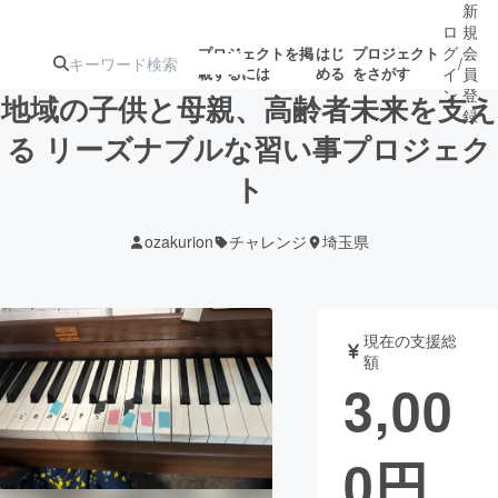
新
ロ
規
グ
会
プロジェクトを掲
はじ
プロジェクト
/
載するには
める
をさがす
イ
員
ン
登
地域の子供と母親、高齢者未来を支え
録
る リーズナブルな習い事プロジェク
ト
人気のプロ
注目のリ
注目の新着プロ
募集終了が近いプ
もうすぐ公開
ジェクト
ターン
ジェクト
ロジェクト
されます
ozakurion
チャレンジ
埼玉県
アート・写真
音楽
現在の支援総
テクノロジー・ガジェット
ゲーム・サ
額
3,00
映像・映画
書籍・雑誌
0
円
ビジネス・起業
チャレンジ