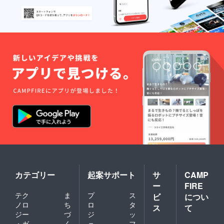
カテゴリー
起案サポート
サ
CAMP
ー
FIRE
テク
ま
プ
ス
ビ
につい
ノロ
ち
ロ
タ
ス
て
ジー
づ
ジ
ッ
・ガ
く
ェ
フ