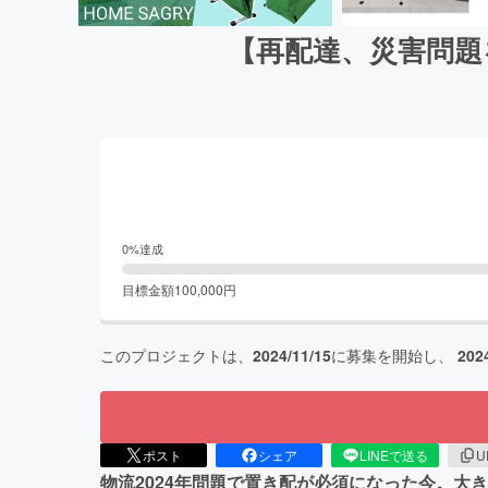
【再配達、災害問題を
0
%達成
目標金額
100,000
円
このプロジェクトは、
2024/11/15
に募集を開始し、
202
ポスト
シェア
LINEで送る
U
物流2024年問題で置き配が必須になった今。