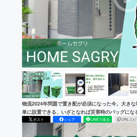
まちづくり・地域活性化
物流2024年問題で置き配が必須になった今。大き
単に設置できる、いざとなれば災害時のバッグにな
ポスト
シェア
LINEで送る
URLコ