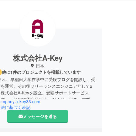
株式会社A-Key
日本
他に1件のプロジェクトを掲載しています
生まれ。早稲田大学在学中に受験ブログを開設し、受
スを運営。その後フリーランスエンジニアとして2
株式会社A-Keyを設立。受験サポートサービス
道」、日用雑貨商品販売、Webサービス・アプリ
/company.a-key33.com
行っています。
引法に基づく表記
メッセージを送る