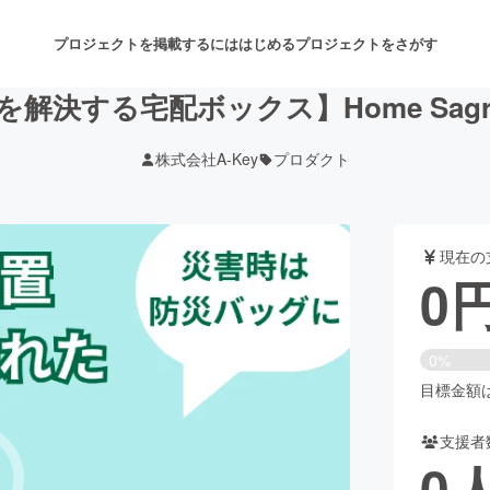
プロジェクトを掲載するには
はじめる
プロジェクトをさがす
解決する宅配ボックス】Home Sag
株式会社A-Key
プロダクト
注目のリターン
注目の新着プロジェクト
募集終了が近いプロジェクト
も
現在の
音楽
舞台・パフォーマンス
0
ゲーム・サービス開発
フード・飲食店
0%
書籍・雑誌出版
アニメ・漫画
目標金額は1
支援者
チャレンジ
ビューティー・ヘルスケ
0