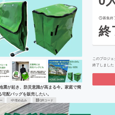
募集終
CAMPFIRE for Social Good
CAMPFIRE Creation
終
CAMPFIREふるさと納税
machi-ya
コミュニティ
このプロジェ
終了しました
な地震が起き、防災意識が高まる今。家庭で簡
る宅配バッグを販売したい。
ピー
埋め込み
QRコード