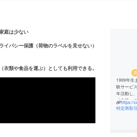
た家庭は少ない
プライバシー保護（荷物のラベルを見せない）
グ（衣類や食品を運ぶ）としても利用できる。
1999年
験サービ
年活動し、
「合格への
https:/
の開発を
特定商取