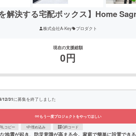
解決する宅配ボックス】Home Sag
株式会社A-Key
プロダクト
現在の支援総額
0
円
4/12/31
に募集を終了しました
もう一度プロジェクトをやってほしい
RLコピー
埋め込み
QRコード
大きな地震が起き、防災意識が高まる今。家庭で簡単に設置でき