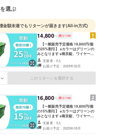
を選ぶ
標金額未達でもリターンが届きます
(All-in方式)
14,800
円
残り
100
【一般販売予定価格 19,800円/個
の25%割引】 ※カラーはグリーンの
みとなります ※南京錠、ワイヤー、
スタンドは付属しております。 ※量
支援者：0人
産効率が向上した場合、正規販売価
お届け予定：2025年02月
格が販売予定価格より下がる可能性
もございます。 ※デザイン・仕様は
変更になる可能性もございます。ご
このリターンを選択する
る
了承ください。 ※ご注文状況、使用
部材の供給状況、製造工程上の都合
等により出荷時期が遅れる場合があ
ります。 ※適格請求書発行事業者登
16,800
円
残り
100
録番号：なし インボイス（適格請求
書）：対応不可
【一般販売予定価格 19,800円/個
の15%割引】 ※カラーはグリーンの
みとなります ※南京錠、ワイヤー、
スタンドは付属しております。 ※量
支援者：0人
産効率が向上した場合、正規販売価
お届け予定：2025年03月
格が販売予定価格より下がる可能性