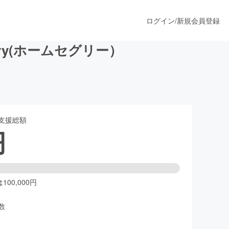
ログイン
/
新規会員登録
ry(ホームセグリー）
うすぐ公開されます
支援総額
プロダクト
円
ファッション
スポーツ
00,000円
数
ア
ソーシャルグッド
人