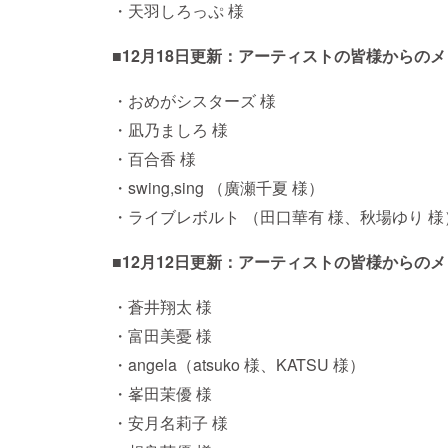
・天羽しろっぷ 様
■12月18日更新：アーティストの皆様からの
・おめがシスターズ 様
・凪乃ましろ 様
・百合香 様
・swing,sing （廣瀬千夏 様）
・ライブレボルト （田口華有 様、秋場ゆり 様
■12月12日更新：アーティストの皆様からの
・蒼井翔太 様
・富田美憂 様
・angela（atsuko 様、KATSU 様）
・峯田茉優 様
・安月名莉子 様