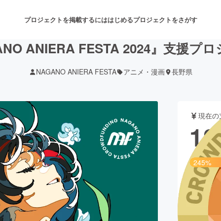
プロジェクトを掲載するには
はじめる
プロジェクトをさがす
NO ANIERA FESTA 2024』支援
NAGANO ANIERA FESTA
アニメ・漫画
長野県
注目のリターン
注目の新着プロジェクト
募集終了が近いプロジェクト
も
現在の
音楽
舞台・パフォーマンス
12
ゲーム・サービス開発
フード・飲食店
245%
書籍・雑誌出版
アニメ・漫画
目標金額は5
支援者
チャレンジ
ビューティー・ヘルスケ
1,