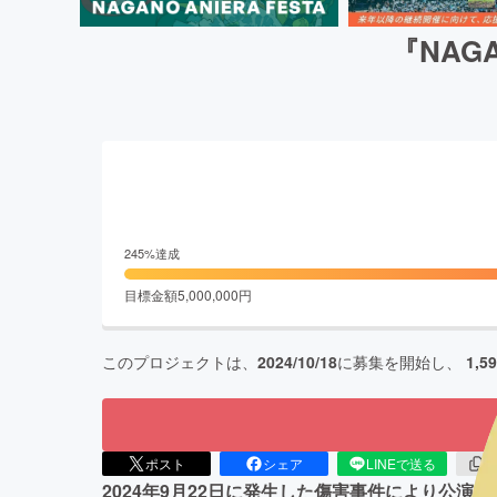
『NAGA
245
%達成
目標金額
5,000,000
円
このプロジェクトは、
2024/10/18
に募集を開始し、
1,5
ポスト
シェア
LINEで送る
U
2024年9月22日に発生した傷害事件により公