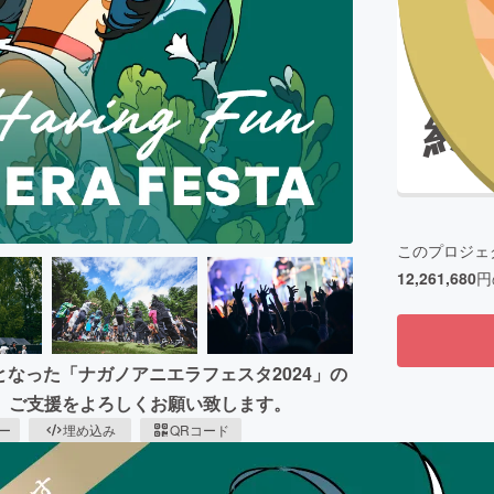
募集終
CAMPFIRE for Social Good
CAMPFIRE Creation
終
CAMPFIREふるさと納税
machi-ya
コミュニティ
このプロジェ
12,261,680
円
となった「ナガノアニエラフェスタ2024」の
、ご支援をよろしくお願い致します。
ピー
埋め込み
QRコード