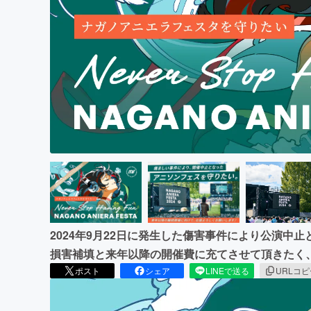
まちづくり・地域活性化
2024年9月22日に発生した傷害事件により公演中止
損害補填と来年以降の開催費に充てさせて頂きたく
ポスト
シェア
LINEで送る
URLコ