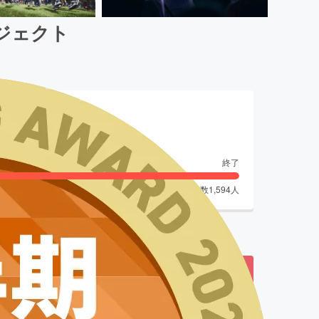
プロジェクト
終了
支援者数
1,594
人
了しました
来年以降の開催費に充てさせて頂きたく、ご支援をよ