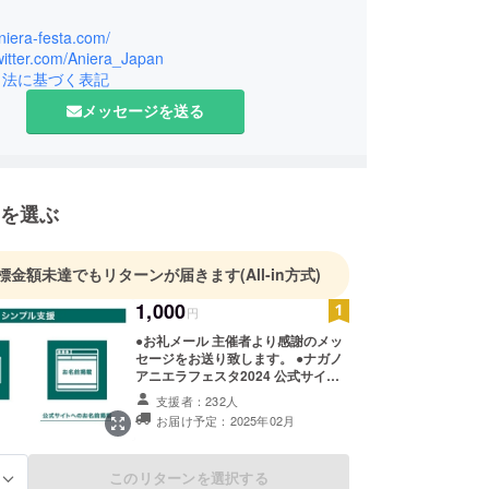
aniera-festa.com/
twitter.com/Aniera_Japan
引法に基づく表記
メッセージを送る
を選ぶ
標金額未達でもリターンが届きます
(All-in方式)
1,000
円
●お礼メール 主催者より感謝のメッ
セージをお送り致します。 ●ナガノ
アニエラフェスタ2024 公式サイト
へのお名前掲載 ※掲載可能な方はお
支援者：232人
名前(またはニックネーム)を10文字
お届け予定：2025年02月
以内で備考欄へご記入下さい。 ※掲
載不要の方は備考欄へ【不要】とご
記入下さい。 ※公序良俗に反さない
このリターンを選択する
る
お名前でお願い致します。