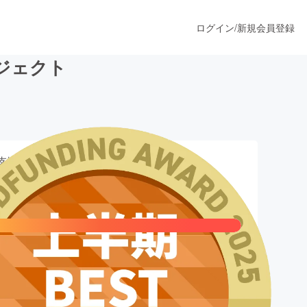
ログイン
/
新規会員登録
プロジェクト
うすぐ公開されます
支援総額
プロダクト
,261,680
円
ファッション
スポーツ
,000,000円
数
ア
ソーシャルグッド
594
人