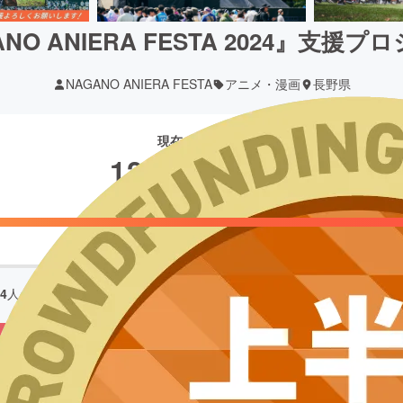
NO ANIERA FESTA 2024』支援
NAGANO ANIERA FESTA
アニメ・漫画
長野県
現在の支援総額
12,261,680
円
94
人の支援により
12,261,680
円の資金を集め、
2024/12/26
に募集を終
もう一度プロジェクトをやってほしい
191
RLコピー
埋め込み
QRコード
演中止となった「ナガノアニエラフェスタ2024」の損害補填と