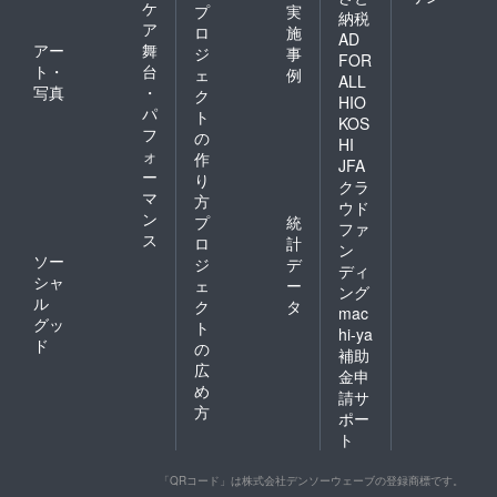
ケ
プ
実
納税
ア
ロ
施
AD
アー
舞
ジ
事
FOR
ト・
台
ェ
例
ALL
写真
・
ク
HIO
パ
ト
KOS
フ
の
HI
ォ
作
JFA
ー
り
クラ
マ
方
ウド
ン
プ
統
ファ
ス
ロ
計
ン
ソー
ジ
デ
ディ
シャ
ェ
ー
ング
ル
ク
タ
mac
グッ
ト
hi-ya
ド
の
補助
広
金申
め
請サ
方
ポー
ト
「QRコード」は株式会社デンソーウェーブの登録商標です。