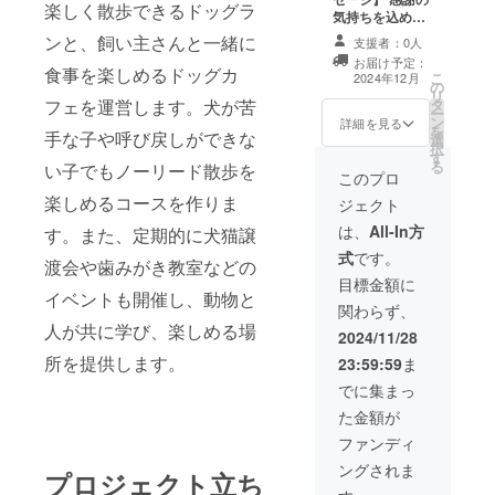
楽しく散歩できるドッグラ
気持ちを込め
て、お礼のメッ
ンと、飼い主さんと一緒に
支援者：0人
セージをお送り
お届け予定：
します。
食事を楽しめるドッグカ
こ
2024年12月
の
リ
フェを運営します。犬が苦
タ
ー
ン
詳細を見る
を
手な子や呼び戻しができな
選
択
す
る
い子でもノーリード散歩を
このプロ
楽しめるコースを作りま
ジェクト
は、
All-In方
す。また、定期的に犬猫譲
式
です。
渡会や歯みがき教室などの
目標金額に
イベントも開催し、動物と
関わらず、
人が共に学び、楽しめる場
2024/11/28
所を提供します。
23:59:59
ま
でに集まっ
た金額が
ファンディ
ングされま
プロジェクト立ち