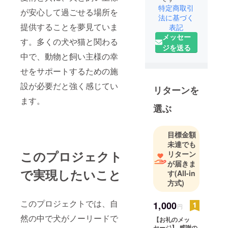
特定商取引
が安心して過ごせる場所を
法に基づく
提供することを夢見ていま
表記
メッセー
す。多くの犬や猫と関わる
ジを送る
中で、動物と飼い主様の幸
せをサポートするための施
設が必要だと強く感じてい
リターンを
ます。
選ぶ
目標金額
未達でも
このプロジェクト
リターン
が届きま
で実現したいこと
す
(All-in
方式)
このプロジェクトでは、自
1,000
円
然の中で犬がノーリードで
【お礼のメッ
セージ】 感謝の