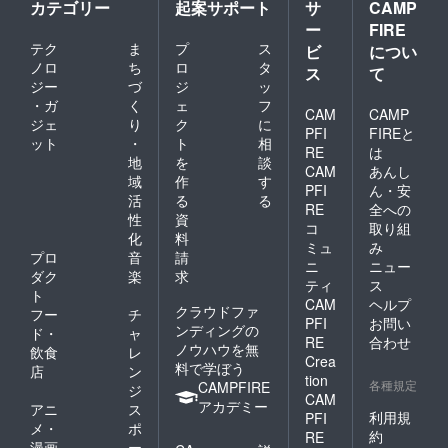
カテゴリー
起案サポート
サ
CAMP
ー
FIRE
テク
ま
プ
ス
ビ
につい
ノロ
ち
ロ
タ
ス
て
ジー
づ
ジ
ッ
・ガ
く
ェ
フ
CAM
CAMP
ジェ
り
ク
に
PFI
FIREと
ット
・
ト
相
RE
は
地
を
談
CAM
あんし
域
作
す
PFI
ん・安
活
る
る
RE
全への
性
資
コ
取り組
化
料
ミュ
み
プロ
音
請
ニ
ニュー
ダク
楽
求
ティ
ス
ト
CAM
ヘルプ
クラウドファ
フー
チ
PFI
お問い
ンディングの
ド・
ャ
RE
合わせ
ノウハウを無
飲食
レ
Crea
料で学ぼう
店
ン
tion
各種規定
CAMPFIRE
ジ
CAM
アカデミー
アニ
ス
利用規
PFI
メ・
ポ
約
RE
漫画
ー