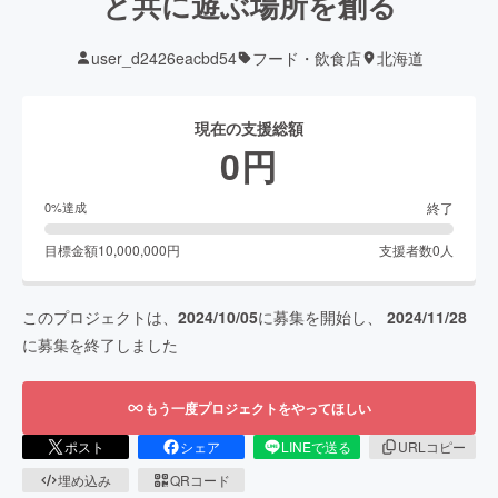
と共に遊ぶ場所を創る
user_d2426eacbd54
フード・飲食店
北海道
現在の支援総額
0
円
終了
0
%達成
目標金額
10,000,000
円
支援者数
0
人
このプロジェクトは、
2024/10/05
に募集を開始し、
2024/11/28
に募集を終了しました
もう一度プロジェクトをやってほしい
ポスト
シェア
LINEで送る
URLコピー
埋め込み
QRコード