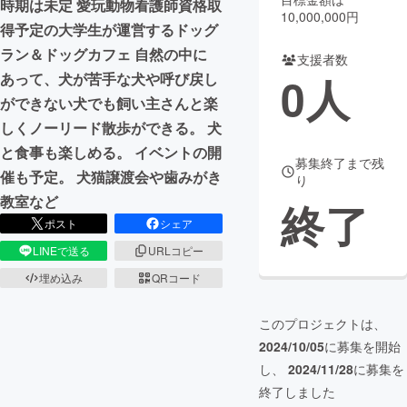
時期は未定 愛玩動物看護師資格取
10,000,000円
得予定の大学生が運営するドッグ
まちづくり・地域活性化
ラン＆ドッグカフェ 自然の中に
支援者数
0
人
あって、犬が苦手な犬や呼び戻し
CAMPFIRE for Social Good
CAMPFIRE Creation
ができない犬でも飼い主さんと楽
CAMPFIREふるさと納税
machi-ya
コミュニティ
しくノーリード散歩ができる。 犬
と食事も楽しめる。 イベントの開
募集終了まで残
催も予定。 犬猫譲渡会や歯みがき
り
教室など
終了
ポスト
シェア
LINEで送る
URLコピー
埋め込み
QRコード
このプロジェクトは、
2024/10/05
に募集を開始
し、
2024/11/28
に募集を
終了しました