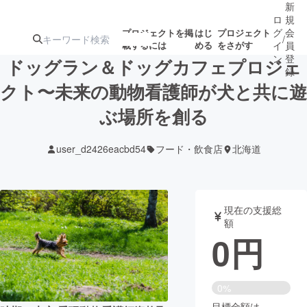
新
ロ
規
グ
会
プロジェクトを掲
はじ
プロジェクト
/
載するには
める
をさがす
イ
員
ン
登
ドッグラン＆ドッグカフェプロジェ
録
クト〜未来の動物看護師が犬と共に遊
ぶ場所を創る
人気のプロ
注目のリ
注目の新着プロ
募集終了が近いプ
もうすぐ公開
ジェクト
ターン
ジェクト
ロジェクト
されます
user_d2426eacbd54
フード・飲食店
北海道
アート・写真
音楽
現在の支援総
テクノロジー・ガジェット
ゲーム・サ
額
0
円
映像・映画
書籍・雑誌
0%
ビジネス・起業
チャレンジ
目標金額は