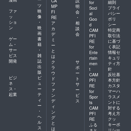
CA
説
細則
for
ツ
MP
明
プライ
Soci
ファ
映
FI
会
バシー
al
ッ
像
RE
・
ポリ
Goo
ショ
・
ア
相
シー
d
ン
映
カ
談
特定商
CAM
画
デ
会
取引法
PFI
ゲー
書
ミ
に基づ
RE
ム・
籍
ー
く表記
for
サー
・
と
情報セ
Ente
ビス
雑
は
キュリ
rtain
開発
誌
ク
サ
ティ方
men
出
ラ
ポ
針
t
版
ウ
ー
反社基
CAM
ビジ
ビ
ド
ト
本方針
PFI
ネ
ュ
フ
サ
カスタ
RE
ス・
ー
ァ
ー
マーハ
for
起業
テ
ン
ビ
ラスメ
Spor
ィ
デ
ス
ントに
ts
ー
ィ
対する
CAM
・
ン
考え方
PFI
ヘ
グ
クッ
RE
ル
と
キーポ
ふる
ス
は
リシー
さと