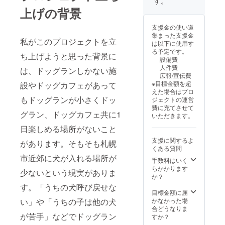
す。
上げの背景
支援金の使い道
集まった支援金
私がこのプロジェクトを立
は以下に使用す
る予定です。
ち上げようと思った背景に
設備費
人件費
は、ドッグランしかない施
広報/宣伝費
※目標金額を超
設やドッグカフェがあって
えた場合はプロ
もドッグランが小さくドッ
ジェクトの運営
費に充てさせて
グラン、ドッグカフェ共に1
いただきます。
日楽しめる場所がないこと
支援に関するよ
があります。そもそも札幌
くある質問
市近郊に犬が入れる場所が
手数料はいく
らかかります
少ないという現実がありま
か？
す。「うちの犬呼び戻せな
目標金額に届
い」や「うちの子は他の犬
かなかった場
合どうなりま
が苦手」などでドッグラン
すか？