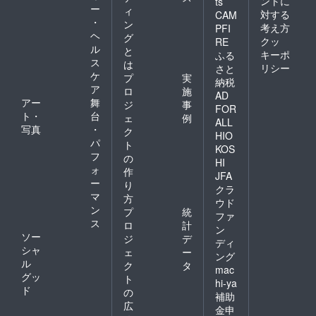
ントに
ts
ー
ィ
対する
CAM
・
ン
考え方
PFI
ヘ
グ
クッ
RE
ル
と
キーポ
ふる
ス
は
リシー
さと
ケ
プ
実
納税
ア
ロ
施
AD
アー
舞
ジ
事
FOR
ト・
台
ェ
例
ALL
写真
・
ク
HIO
パ
ト
KOS
フ
の
HI
ォ
作
JFA
ー
り
クラ
マ
方
ウド
ン
プ
統
ファ
ス
ロ
計
ン
ソー
ジ
デ
ディ
シャ
ェ
ー
ング
ル
ク
タ
mac
グッ
ト
hi-ya
ド
の
補助
広
金申