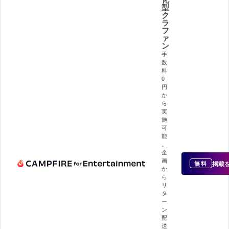
型
ク
ラ
フ
ァ
ン
手
数
料
0
円
か
ら
実
施
可
能
。
企
画
掲載
無料
か
ら
リ
タ
ー
ン
配
送