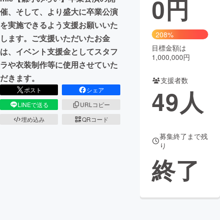
0
円
催、そして、より盛大に卒業公演
まちづくり・地域活性化
を実施できるよう支援お願いいた
208%
します。ご支援いただいたお金
目標金額は
CAMPFIRE for Social Good
CAMPFIRE Creation
は、イベント支援金としてスタフ
1,000,000円
CAMPFIREふるさと納税
machi-ya
コミュニティ
ラや衣装制作等に使用させていた
だきます。
支援者数
49
人
ポスト
シェア
LINEで送る
URLコピー
埋め込み
QRコード
募集終了まで残
り
終了