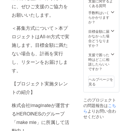
支援に関するよ
（詳細はご支援
くある質問
に、ぜひご支援のご協力を
後、メールにて
手数料はいく
やりとりさせて
お願いいたします。
らかかります
いただきま
か？
す。）
＜募集方式について＞本プ
目標金額に届
ロジェクトはAll-in方式で実
かなかった場
合どうなりま
施します。目標金額に満た
すか？
ない場合も、計画を実行
支援で困った
時はどこに相
し、リターンをお届けしま
談したらいい
ですか？
す。
ヘルプページを
【プロジェクト実施タレン
見る
トの紹介】
このプロジェクト
株式会社imaginateが運営す
の問題報告は
こち
ら
よりお問い合わ
るHEROINESのグループ
せください
「make mie」に所属して活
動中！