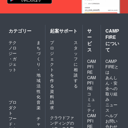
カテゴリー
起案サポート
サ
CAMP
ー
FIRE
テク
ま
プ
ス
ビ
につい
ノロ
ち
ロ
タ
ス
て
ジー
づ
ジ
ッ
・ガ
く
ェ
フ
CAM
CAMP
ジェ
り
ク
に
PFI
FIREと
ット
・
ト
相
RE
は
地
を
談
CAM
あんし
域
作
す
PFI
ん・安
活
る
る
RE
全への
性
資
コ
取り組
化
料
ミュ
み
プロ
音
請
ニ
ニュー
ダク
楽
求
ティ
ス
ト
CAM
ヘルプ
クラウドファ
フー
チ
PFI
お問い
ンディングの
ド・
ャ
RE
合わせ