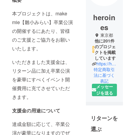
本プロジェクトは、make
heroin
mie【雛小みらい】卒業公演
es
の開催するにあたり、皆様
東京都
のご支援とご協力をお願い
他に201件
のプロジェ
いたします。
クトを掲載
しています
いただきました支援金は、
https://heroines.jp/#/
特定商取引
リターン品に加え卒業公演
法に基づく
を豪華にすべくイベント開
表記
メッセー
催費用に充てさせていただ
ジを送る
きます。
支援金の用途について
リターンを
達成金額に応じて、卒業公
選ぶ
演が豪華になりますのでぜ