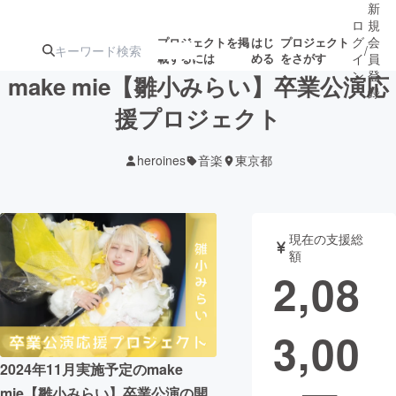
新
ロ
規
グ
会
プロジェクトを掲
はじ
プロジェクト
/
載するには
める
をさがす
イ
員
ン
登
make mie【雛小みらい】卒業公演応
録
援プロジェクト
人気のプロ
注目のリ
注目の新着プロ
募集終了が近いプ
もうすぐ公開
heroines
音楽
東京都
ジェクト
ターン
ジェクト
ロジェクト
されます
アート・写真
音楽
現在の支援総
額
2,08
テクノロジー・ガジェット
ゲーム・サ
3,00
映像・映画
書籍・雑誌
2024年11月実施予定のmake
ビジネス・起業
チャレンジ
mie【雛小みらい】卒業公演の開