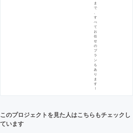
ま
で
、
す
べ
て
お
任
せ
の
プ
ラ
ン
も
あ
り
ま
す
！
このプロジェクトを見た人はこちらもチェックし
ています