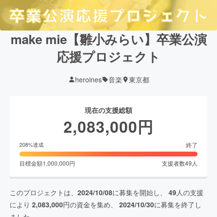
make mie【雛小みらい】卒業公演
応援プロジェクト
heroines
音楽
東京都
現在の支援総額
2,083,000
円
終了
208
%達成
目標金額
1,000,000
円
支援者数
49
人
このプロジェクトは、
2024/10/08
に募集を開始し、
49
人の支援
により
2,083,000
円の資金を集め、
2024/10/30
に募集を終了し
ました