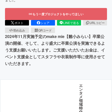
もう一度プロジェクトをやってほしい
ポスト
シェア
LINEで送る
URLコピー
埋め込み
QRコード
2024年11月実施予定のmake mie【雛小みらい】卒業公
演の開催、そして、より盛大に卒業公演を実施できるよ
う支援お願いいたします。ご支援いただいたお金は、イ
ベント支援金としてスタフラや衣装制作等に使用させて
いただきます。
エ
ン
タ
メ
領
域
特
化