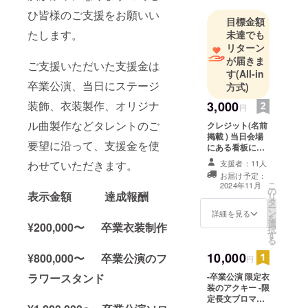
ひ皆様のご支援をお願いい
目標金額
たします。
未達でも
リターン
が届きま
ご支援いただいた支援金は
す
(All-in
卒業公演、当日にステージ
方式)
3,000
装飾、衣装製作、オリジナ
円
ル曲製作などタレントのご
クレジット(名前
掲載 ) 当日会場
要望に沿って、支援金を使
にある看板に支
援者としてお名
支援者：11人
わせていただきます。
前を掲載させて
お届け予定：
いただきます。
こ
2024年11月
の
備考欄に記載希
表示金額 達成報酬
リ
タ
望のお名前
ー
ン
（ニックネーム
詳細を見る
を
選
可）を記載くだ
¥200,000〜 卒業衣装制作
択
す
さい。 ※ネーム
る
プレートのお持
10,000
¥800,000〜 卒業公演のフ
ち帰り不可 ※お
円
名前（ニック
-卒業公演 限定衣
ラワースタンド
ネーム可）は、6
装のアクキー -限
文字までお願い
定長文ブロマイ
いたします。 ※