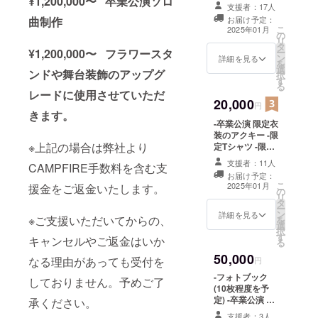
¥1,200,000〜 卒業公演ソロ
ド -クレジット
特殊文字・記号
支援者：17人
(名前掲載 ) 当日
は使用できませ
お届け予定：
曲制作
会場にある看板
ん
こ
2025年01月
の
に支援者として
リ
タ
お名前を掲載さ
ー
¥1,200,000〜 フラワースタ
ン
せていただきま
詳細を見る
を
選
す。 備考欄に記
ンドや舞台装飾のアップグ
択
す
載希望のお名前
る
（ニックネーム
レードに使用させていただ
20,000
可）を記載くだ
円
きます。
さい。 ※ネーム
-卒業公演 限定衣
プレートのお持
装のアクキー -限
ち帰り不可 ※お
※上記の場合は弊社より
定Tシャツ -限定
名前（ニック
長文ブロマイド -
ネーム可）は、6
支援者：11人
CAMPFIRE手数料を含む支
クレジット(名前
文字までお願い
お届け予定：
掲載 ) 当日会場
いたします。 ※
こ
2025年01月
援金をご返金いたします。
の
にある看板に支
特殊文字・記号
リ
タ
援者としてお名
は使用できませ
ー
ン
前を掲載させて
詳細を見る
ん
※ご支援いただいてからの、
を
選
いただきます。
択
す
備考欄に記載希
キャンセルやご返金はいか
る
望のお名前
50,000
（ニックネーム
なる理由があっても受付を
円
可）を記載くだ
-フォトブック
しておりません。予めご了
さい。 ※ネーム
(10枚程度を予
プレートのお持
定) -卒業公演 限
承ください。
ち帰り不可 ※お
定衣装のアク
名前（ニック
支援者：3人