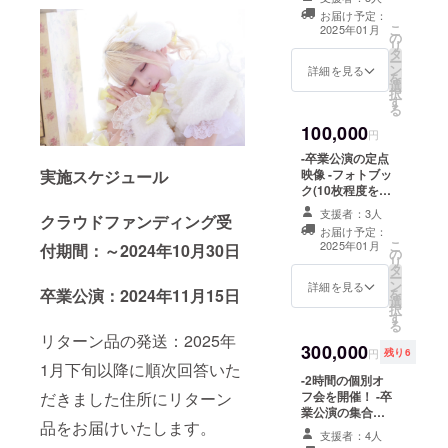
キー -限定Tシャ
ネーム可）は、6
お届け予定：
ツ -限定長文ブロ
こ
文字までお願い
2025年01月
の
マイド -クレジッ
リ
いたします。 ※
タ
ト(名前掲載 ) 当
ー
特殊文字・記号
ン
日会場にある看
詳細を見る
を
は使用できませ
選
板に支援者とし
択
ん
す
てお名前を掲載
る
させていただき
100,000
ます。 備考欄に
円
記載希望のお名
-卒業公演の定点
前（ニックネー
実施スケジュール
映像 -フォトブッ
ム可）を記載く
ク(10枚程度を予
ださい。 ※ネー
定) -卒業公演 限
ムプレートのお
支援者：3人
クラウドファンディング受
定衣装のアク
持ち帰り不可 ※
お届け予定：
キー -限定Tシャ
こ
お名前（ニック
2025年01月
付期間：～2024年10月30日
の
ツ -限定長文ブロ
リ
ネーム可）は、6
タ
マイド -クレジッ
ー
文字までお願い
ン
ト(名前掲載 ) 当
詳細を見る
卒業公演：2024年11月15日
を
いたします。 ※
選
日会場にある看
択
特殊文字・記号
す
板に支援者とし
る
は使用できませ
てお名前を掲載
リターン品の発送：2025年
ん
300,000
させていただき
円
残り6
ます。 備考欄に
1月下旬以降に順次回答いた
-2時間の個別オ
記載希望のお名
だきました住所にリターン
フ会を開催！ -卒
前（ニックネー
業公演の集合写
ム可）を記載く
品をお届けいたします。
真にご支援者様
ださい。 ※ネー
支援者：4人
のお名前を掲載 -
ムプレートのお