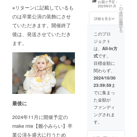
お届け予定：
卒業公演の定点
持ち帰り不可 ※
こ
2025年01月
※リターンに記載しているも
の
映像 -卒業公演
お名前（ニック
リ
タ
限定衣装のアク
ネーム可）は、6
のは卒業公演の装飾にさせ
ー
ン
キー -限定Tシャ
詳細を見る
文字までお願い
を
選
ツ -限定ブロマイ
いたします。 ※
ていただきます。開催終了
択
す
ド -クレジット
特殊文字・記号
る
(名前掲載 ) 当日
後は、発送させていただき
このプロ
は使用できませ
会場にある看板
ん
ジェクト
ます。
に支援者として
お名前を掲載さ
は、
All-In方
せていただきま
式
です。
す。 備考欄に記
載希望のお名前
目標金額に
（ニックネーム
関わらず、
可）を記載くだ
さい。 ※ネーム
2024/10/30
プレートのお持
23:59:59
ま
ち帰り不可 ※お
名前（ニック
でに集まっ
ネーム可）は、6
た金額が
文字までお願い
最後に
いたします。 ※
ファンディ
特殊文字・記号
ングされま
は使用できませ
2024年11月に開催予定の
ん ※個別オフ会
す。
make mie【雛小みらい】卒
は2024年1、2月
頃の開催、都内
業公演を盛大に行うため
近郊予定です。