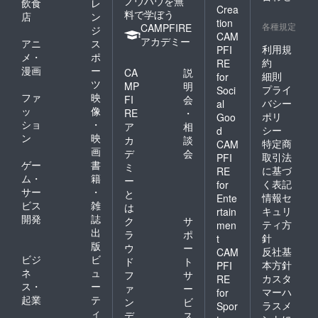
ノウハウを無
飲食
レ
Crea
料で学ぼう
店
ン
tion
各種規定
CAMPFIRE
ジ
CAM
アカデミー
アニ
ス
利用規
PFI
メ・
ポ
約
RE
漫画
ー
CA
説
細則
for
ツ
MP
明
プライ
Soci
ファ
映
FI
会
バシー
al
ッ
像
RE
・
ポリ
Goo
ショ
・
ア
相
シー
d
ン
映
カ
談
特定商
CAM
画
デ
会
取引法
PFI
ゲー
書
ミ
に基づ
RE
ム・
籍
ー
く表記
for
サー
・
と
情報セ
Ente
ビス
雑
は
キュリ
rtain
開発
誌
ク
サ
ティ方
men
出
ラ
ポ
針
t
版
ウ
ー
反社基
CAM
ビジ
ビ
ド
ト
本方針
PFI
ネ
ュ
フ
サ
カスタ
RE
ス・
ー
ァ
ー
マーハ
for
起業
テ
ン
ビ
ラスメ
Spor
ィ
デ
ス