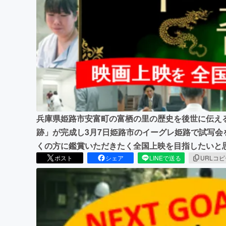
まちづくり・地域活性化
兵庫県姫路市安富町の富栖の里の歴史を後世に伝え
跡」が完成し3月7日姫路市のイーグレ姫路で試写
くの方に鑑賞いただきたく全国上映を目指したいと
ポスト
シェア
LINEで送る
URLコ