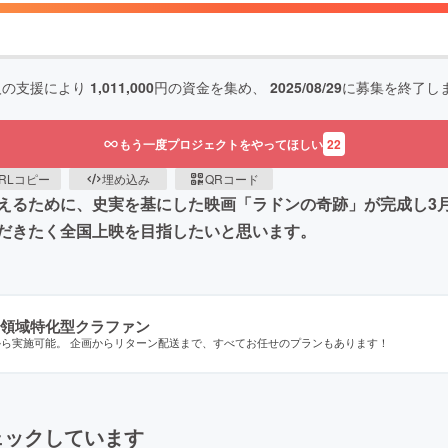
人の支援により
1,011,000
円の資金を集め、
2025/08/29
に募集を終了し
もう一度プロジェクトをやってほしい
22
RLコピー
埋め込み
QRコード
えるために、史実を基にした映画「ラドンの奇跡」が完成し3
だきたく全国上映を目指したいと思います。
領域特化型クラファン
から実施可能。 企画からリターン配送まで、すべてお任せのプランもあります！
ェックしています