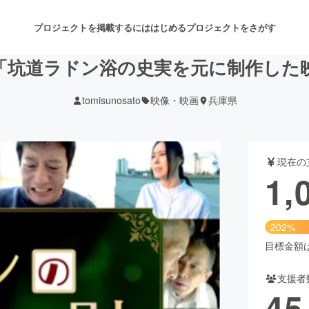
プロジェクトを掲載するには
はじめる
プロジェクトをさがす
「坑道ラドン浴の史実を元に制作した
tomisunosato
映像・映画
兵庫県
注目のリターン
注目の新着プロジェクト
募集終了が近いプロジェクト
も
現在の
音楽
舞台・パフォーマンス
1,
ゲーム・サービス開発
フード・飲食店
202%
書籍・雑誌出版
アニメ・漫画
目標金額は5
支援者
チャレンジ
ビューティー・ヘルスケ
45