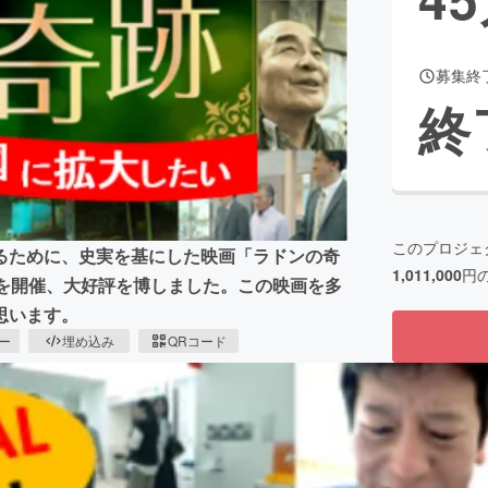
募集終
CAMPFIRE for Social Good
CAMPFIRE Creation
終
CAMPFIREふるさと納税
machi-ya
コミュニティ
このプロジェ
るために、史実を基にした映画「ラドンの奇
1,011,000
円
会を開催、大好評を博しました。この映画を多
思います。
ピー
埋め込み
QRコード