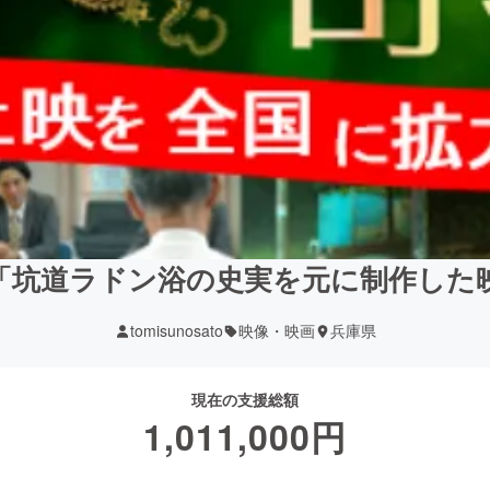
「坑道ラドン浴の史実を元に制作した
tomisunosato
映像・映画
兵庫県
現在の支援総額
1,011,000
円