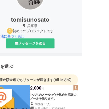
tomisunosato
兵庫県
初めてのプロジェクトです
引法に基づく表記
メッセージを送る
を選ぶ
標金額未達でもリターンが届きます
(All-in方式)
2,000
円
▷お礼のメール ※心を込めた感謝の
メールを送ります。
支援者：6人
お届け予定：2025年09月