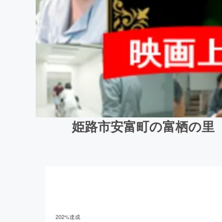
姫路市安富町の富栖の里
202
%達成