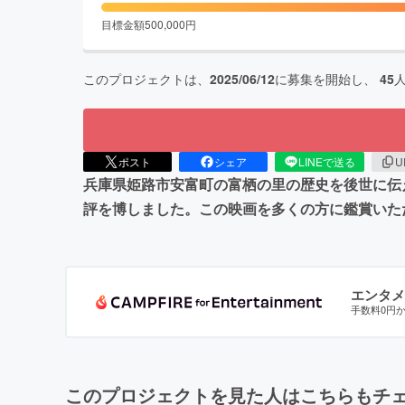
目標金額
500,000
円
このプロジェクトは、
2025/06/12
に募集を開始し、
45
ポスト
シェア
LINEで送る
U
兵庫県姫路市安富町の富栖の里の歴史を後世に伝
評を博しました。この映画を多くの方に鑑賞いた
エンタメ
手数料0円
このプロジェクトを見た人はこちらもチ