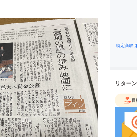
特定商取
リターン
目