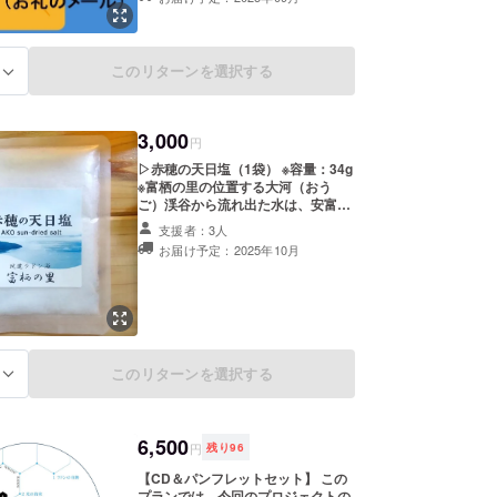
このリターンを選択する
る
3,000
円
▷赤穂の天日塩（1袋） ※容量：34g
※富栖の里の位置する大河（おう
ご）渓谷から流れ出た水は、安富ダ
ム（富栖湖）～林田川～揖保川～瀬
支援者：3人
戸内海へ流れ込みます。瀬戸内海に
お届け予定：2025年10月
面した播州赤穂の塩業メーカー（赤
穂化成さん）とコラボして出来上
がった”天日乾燥の天然塩”です。 参
考RL：
https://tomisunosato.base.shop/ite
ms/89504079 ▷お礼のメール
このリターンを選択する
る
6,500
円
残り
96
【CD＆パンフレットセット】 この
プランでは、今回のプロジェクトの