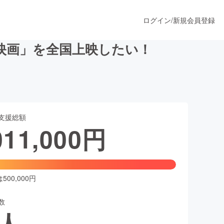
ログイン
/
新規会員登録
映画」を全国上映したい！
うすぐ公開されます
支援総額
プロダクト
011,000
円
ファッション
スポーツ
00,000円
数
ア
ソーシャルグッド
人