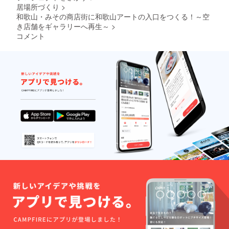
居場所づくり
>
・適応
身長：
和歌山・みその商店街に和歌山アートの入口をつくる！～空
140cm
き店舗をギャラリーへ再生～
>
以上／
コメント
定員：1
名 【保
証につ
いて】
メー
カー保
証（要
ユー
ザー登
録）あ
り： ・
フレー
ム：2
年、
バッテ
リー／
電気系
／構造
部品：1
年 ※消
耗品、
カスタ
ム起因
の故