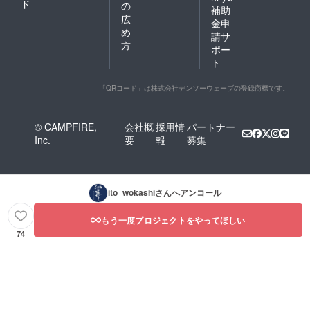
ド
の
補助
広
金申
め
請サ
方
ポー
ト
「QRコード」は株式会社デンソーウェーブの登録商標です。
© CAMPFIRE,
会社概
採用情
パートナー
Inc.
要
報
募集
ito_wokashi
さんへアンコール
もう一度プロジェクトをやってほしい
74