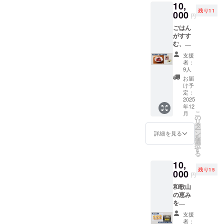
り×8袋)
をご用
10,
とした
ため
ので、
※食品表
意しま
残り11
お菓子
000
2022年
そのま
円
示（原
した。
や雑貨
12月か
ま飾っ
材料・
この機
ごはん
を幅広
ら始
て美し
添加物
会に、
がすす
く販売
まった
さを長
等）
ぜひご
む、和
してお
「みそ
く楽し
は、商
賞味く
歌山の
られま
のマル
めま
支援
品ラベ
ださい
梅干し
す。 い
シェ」
者：
す。 贈
ルにて
ませ！
セット
とをか
キッチ
9人
り物や
ご確認
【詳
（昔な
しとの
ンカー
お届
インテ
くださ
細】 ・
がらの
コラボ
や出店
け予
リアに
い。
保存方
しそ梅
ステッ
定：
がずら
もぴっ
【総本
法：直
干＋蔵
2025
カーも
りと並
たりで
家駿河
射日
年12
出し白
付いて
び、ハ
す。 ※
屋 和歌
こ
光、高
月
梅干）
いま
の
ンドメ
すべて
浦煎
リ
温多湿
【提供
す！
タ
イド雑
手作業
餅】 ・
ー
を避け
内容】
【提供
ン
貨や占
詳細を見る
のた
内容
を
て保存
和歌山
内容】
選
いブー
め、柄
量：16
択
してく
県産の
・マグ
す
ス、
や細部
枚入(2
る
ださい
南高梅
カップ
ゲーム
のデザ
枚入り
・賞味
10,
を使用
×1 →
コー
インは
×8袋) ・
期限：
残り15
した、
000
直径約
ナーや
円
お選び
外装寸
商品完
風味豊
8cm/高
ミュー
いただ
法
成、半
和歌山
かな梅
さ約
ジシャ
けませ
（縦×横
年後の
の恵み
干しの2
9.2cm/
ンによ
ん。ご
×高）：
記載に
を
種セッ
容量約
る生演
了承く
21.5×8.
なりま
ぎゅっ
トで
300ml
奏な
支援
ださ
3×4.4ｃ
す ・原
と詰め
す。
・アク
ど、毎
者：
い。