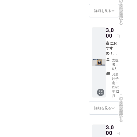
す。 2
の
リ
カシダ
種類
タ
ー
モを
セット
ン
詳細を見る
を
50％配
のクラ
選
択
合し
ファン
す
る
た、
限定デ
3,0
すっき
ザイン
りとし
00
となっ
円
た酸味
ており
夜にお
が特徴
ます！
すす
のブレ
PCやス
め！い
ンド
マホ、
とをか
コー
タンブ
支援
しオリ
ヒーで
ラーや
者：
ジナル
す。シ
手帳な
6人
ブレン
ダモの
どな
お届
ドコー
香りと
ど、お
け予
ヒー×10
酸味
定：
好みの
袋 【提
2025
が、さ
場所に
年12
供内
わやか
ご使用
こ
月
容】 イ
な朝の
の
くださ
リ
ンドネ
ひとと
タ
い。 サ
ー
シアの
きを演
ン
イズ：
詳細を見る
を
豆を中
出しま
選
50mm×
択
心に配
す。 ※
す
50mm(
る
合した
原材料
丸型)
3,0
深煎り
および
の珈琲
00
添加物
円
です。
などの