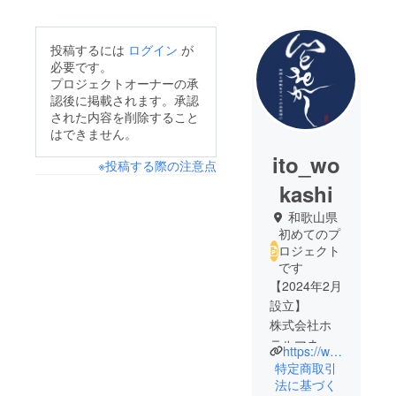
投稿するには
ログイン
が
必要です。
プロジェクトオーナーの承
認後に掲載されます。承認
された内容を削除すること
はできません。
ito_wo
※投稿する際の注意点
kashi
和歌山県
初めてのプ
ロジェクト
です
【2024年2月
設立】
株式会社ホ
テルマネジ
https://www.ito-wokashi.jp/
メントいと
特定商取引
をかしは、
法に基づく