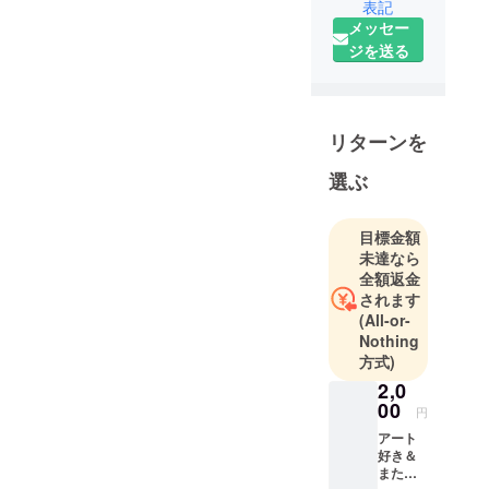
表記
和歌山市を
メッセー
拠点に宿泊
ジを送る
施設の運営
を行ってい
る会社で
す。空き家
リターンを
や空きビル
といった遊
選ぶ
休不動産を
再生・活用
目標金額
し、社会課
未達なら
題を経済的
全額返金
価値へと転
されます
(All-or-
換してまい
Nothing
ります。
方式)
現在は、和
2,0
歌山市みそ
00
円
の商店街に
アート
て、「美園
好き＆
のおやど
またた
（い）」と