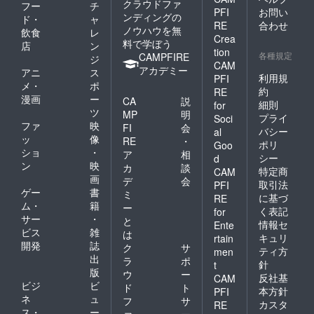
クラウドファ
フー
チ
PFI
お問い
ンディングの
ド・
ャ
RE
合わせ
ノウハウを無
飲食
レ
Crea
料で学ぼう
店
ン
tion
各種規定
CAMPFIRE
ジ
CAM
アカデミー
アニ
ス
利用規
PFI
メ・
ポ
約
RE
漫画
ー
CA
説
細則
for
ツ
MP
明
プライ
Soci
ファ
映
FI
会
バシー
al
ッ
像
RE
・
ポリ
Goo
ショ
・
ア
相
シー
d
ン
映
カ
談
特定商
CAM
画
デ
会
取引法
PFI
ゲー
書
ミ
に基づ
RE
ム・
籍
ー
く表記
for
サー
・
と
情報セ
Ente
ビス
雑
は
キュリ
rtain
開発
誌
ク
サ
ティ方
men
出
ラ
ポ
針
t
版
ウ
ー
反社基
CAM
ビジ
ビ
ド
ト
本方針
PFI
ネ
ュ
フ
サ
カスタ
RE
ス・
ー
ァ
ー