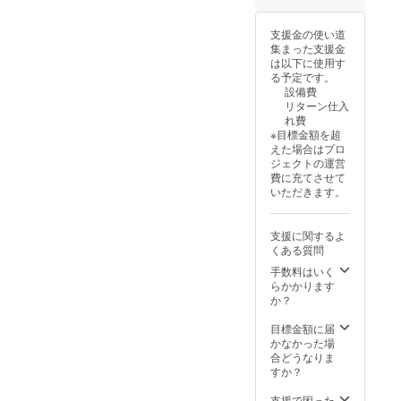
のイン
歌山
付自転
テリア
ふぉん
車」で
支援金の使い道
アクセ
とで状
す。免
集まった支援金
ント
況に応
許不要
は以下に使用す
に、シ
じ選定
で乗車
る予定です。
ンプル
いたし
できま
設備費
なつく
ます。
すが、
リターン仕入
りのア
③原画
公道走
れ費
クリル
を見て
行には
※目標金額を超
プリン
いただ
ナン
えた場合はプロ
トで
きパ
バー登
ジェクトの運営
す。
ターン
録と自
費に充てさせて
〈サイ
作成の
賠責保
いただきます。
ズ〉 ア
工程へ
険加入
クリル
④オリ
が必須
プレー
ジナル
です。
支援に関するよ
ト部
パター
glafit専
くある質問
分 150
ンの完
用アプ
ミリ×75
成！
リでの
手数料はいく
ミリ・
【注意
ユー
らかかります
厚さ5ミ
事項】
ザー登
か？
リ アク
パター
録（年
リル台
ンの画
齢確
目標金額に届
部
像デー
認・保
かなかった場
分
タをお
険証類
合どうなりま
70
渡しと
のアッ
すか？
ミリ×60
なりま
プロー
ミリ・
す。 画
ドな
支援で困った