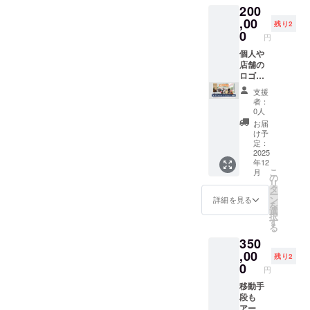
り、ア
や注意
200
GATE」
ただき
メニ
事項を
壁面に
ます。
,00
ティは
残り2
記載し
お名前
【提供
0
自然由
ており
円
掲載
内容】
来にこ
ます。
（希望
・また
個人や
だわ
開封前
者の
たびさ
店舗の
り、カ
に必ず
み・匿
んのポ
ロゴ・
ラダに
ご確認
名可）
スト
デザイ
優しい
くださ
支援
【注意
カード
ンに。
ものを
者：
い。
事項】
で、心
唯一無
揃えて
0人
ご支援
を込め
二の
おりま
お届
の際
たお礼
フォン
す。 こ
け予
は、必
のメッ
トアー
定：
の機会
ず備考
セージ
トを手
2025
にぜひ
年12
欄に掲
を送ら
にした
ご利用
こ
月
載を希
せてい
い方
の
くださ
リ
望され
ただき
へ。
タ
いま
ー
るお名
ます ・
【提供
ン
せ。
詳細を見る
を
前をご
「MISO
内容】
選
【チ
択
記入く
NO
和歌山
す
ケット
る
ださ
ART
ふぉん
有効期
350
い。 ※
GATE」
とが、
限】
個人の
壁面に
企業・
,00
2025年
残り2
方は
お名前
団体・
0
9月1日
円
「お名
掲載
個人の
から
前の
（希望
お客様
移動手
2026年
み」、
者の
それぞ
段も
8月末ま
法人の
み・匿
れの個
アート