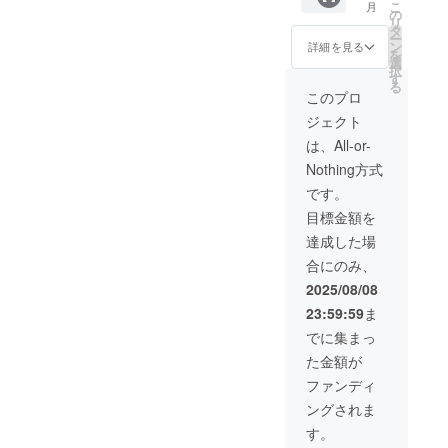
こ
月
ラリー
一させ
いいた
YELLO
の
リ
みづは
ていた
だけま
W／
タ
ー
らオリ
だきま
す。 ①
PANDA
ン
詳細を見る
を
ジナル
す。 ※
入れた
WHITE
選
択
アクリ
リター
いモ
／
す
る
ル製
ン内容
チーフ
SODA
このプロ
「ス
は「と
(1〜2
BLUE（
ジェクト
マート
にかく
つ）や
各色1台
フォン
応援
イメー
限定・
は、All-or-
スタン
50,000
ジ（色
先着
Nothing方式
ド
円コー
合いな
順） ※
PEACE
ス」と
ど）を
デザイ
です。
同じ内
ヒアリ
ン柄は
目標金額を
yellow
容にな
ング ②
事前相
」 納屋
りま
和歌山
談のう
達成した場
河岸
す。
ふぉん
え決定
合にのみ、
ギャラ
と制作
しま
リーみ
メン
す。
2025/08/08
づは
バーで
【製品
23:59:59
ま
ら、オ
ワーク
につい
リジナ
ショッ
て】 本
でに集まっ
ルデザ
プ（原
製品は
た金額が
インの
画作
16歳以
スマー
り）
上が運
ファンディ
トフォ
※原画制
転可能
ングされま
ンスタ
作者は
な「特
ンド。
支援施
定小型
す。
お部屋
設と和
原動機