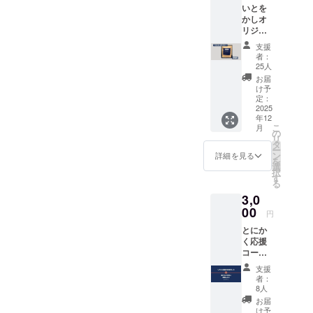
いとを
ミルク
食品表
かしオ
やお砂
示は、
リジナ
糖との
お届け
ルブレ
相性も
する商
支援
ンド
いい、
品のラ
者：
和珈琲
どっし
ベルに
25人
×10袋
りとし
記載さ
お届
【提供
たコク
れてい
け予
内容】
と苦み
定：
ます。
いとを
2025
が特長
開封前
年12
かしオ
のブレ
にリ
こ
月
リジナ
ンドで
の
ターン
リ
ルブレ
す。 ※
タ
に貼付
ー
ンドの
原材料
ン
された
詳細を見る
を
和珈琲
および
選
ラベル
択
です。
添加物
す
や注意
る
隠し味
などの
書きを
3,0
に、和
食品表
必ずご
歌山県
00
示は、
確認く
円
産「川
お届け
ださ
とにか
添茶」
する商
い。
く応援
を使用
品のラ
コー
してお
ベルに
ス！ 温
りま
記載さ
支援
かなご
す。和
れてい
者：
支援に
と洋が
ます。
8人
感謝し
心地よ
開封前
お届
ます。
く調和
にリ
け予