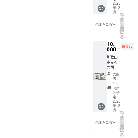
（朝
寧に手
ら、和
2025
3,000円
んが
用）×2
間暇か
年12
歌山の
コー
「いと
袋 ・い
けて栽
こ
月
人々と
ス」と
の
をか
とをか
培され
リ
ふれあ
同じ内
タ
し」の
しオリ
ており
ー
えま
容にな
ン
ブラン
詳細を見る
ジナル
ます。
を
す。
りま
選
ドカ
ブレン
現在は
択
【提供
す。
す
ラー
ドコー
和歌山
る
内容】
〈留紺
ヒー
県のみ
10,
和歌山
（とめ
（夜
なら
残り19
県みそ
000
こ
用）×2
円
ず、全
の商店
ん）〉
袋 ・い
国から
和歌山
街で毎
をテー
とをか
定期受
市みそ
月第三
マに制
しオリ
注を受
の商店
日曜日
作し
ジナル
けてお
街にあ
に開催
た、オ
和珈琲
支援
られま
る
されて
リジナ
者：
×2袋 ・
す。 本
「Cafe
いる
1人
ルデザ
いとを
クラウ
＆Barま
「みそ
インの
お届
かしオ
ドファ
たた
のマル
け予
手のひ
リジナ
ンディ
び」
シェ」
定：
らサイ
ル 和紅
ング限
の、オ
2025
のお手
ズのて
茶×2袋
定で、3
年12
リジナ
伝いチ
まり。
・総本
種類の
こ
月
ルグッ
ケット
の
透明な
家駿河
オリジ
リ
ズ詰め
です！
タ
クリア
屋 和歌
ナルデ
ー
合わせ
みその
ン
詳細を見る
ケース
浦煎餅
ザイン
を
です。
商店街
選
に入れ
16枚入
パッ
択
猫をモ
を盛り
す
てお届
(2枚入
ケージ
る
チーフ
上げる
けする