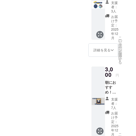
びファ
支援
ン必
「美園のお
者：
見。気
3人
やど
軽に応
お届
（ろ）」の2
援した
け予
い方に
定：
つの宿を運
おすす
2025
営していま
年12
めで
こ
月
す。
す。
の
リ
【提供
タ
商店街の一
ー
内容】
ン
詳細を見る
を
角という立
和歌山
選
択
県みそ
す
地を活か
る
の商店
し、旅人と
3,0
街に所
地域の暮ら
在しま
00
円
すCafe
しが緩やか
朝にお
＆
につながる
すす
Bar「M
め！い
ATATA
場づくりを
とをか
BI」さ
支援
大切にして
しオリ
んと、
者：
います。
ジナル
弊社い
7人
ブレン
とをか
お届
ドコー
しのコ
け予
ヒー×10
ラボス
定：
袋 【提
2025
テッ
年12
供内
カーで
こ
月
容】 モ