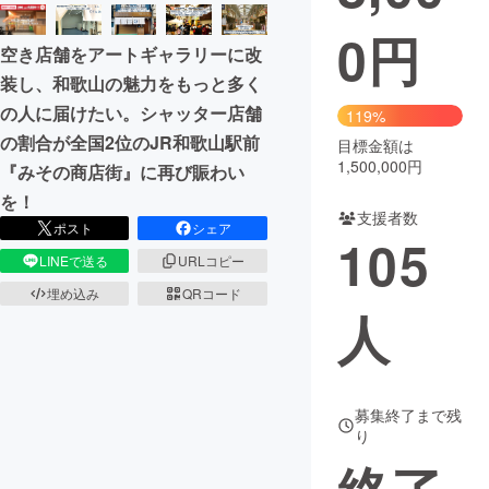
0
円
まちづくり・地域活性化
空き店舗をアートギャラリーに改
装し、和歌山の魅力をもっと多く
CAMPFIRE for Social Good
CAMPFIRE Creation
の人に届けたい。シャッター店舗
119%
CAMPFIREふるさと納税
machi-ya
コミュニティ
の割合が全国2位のJR和歌山駅前
目標金額は
1,500,000円
『みその商店街』に再び賑わい
を！
支援者数
ポスト
シェア
105
LINEで送る
URLコピー
埋め込み
QRコード
人
募集終了まで残
り