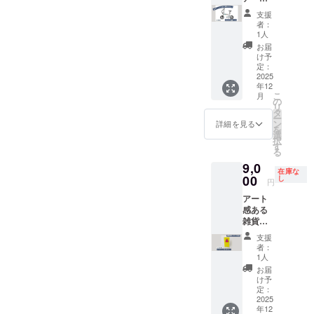
で
方は
名可）
性に合
に。見
支援
「会社
【注意
わせた
た目も
者：
名（ロ
事項】
オリジ
機能も
1人
ゴ掲載
ご支援
ナルパ
楽しみ
お届
不
の際
ターン
たい方
け予
可）」
は、必
を作成
へ。和
定：
にて統
ず備考
いたし
歌山
2025
年12
一させ
欄に掲
ます。
ふぉん
こ
月
ていた
載を希
世界に
とのデ
の
リ
だきま
望され
一つだ
ザイン
タ
ー
す。
るお名
けのオ
をプリ
ン
詳細を見る
を
前をご
リジナ
ントし
選
択
記入く
ルパ
た、限
す
る
ださ
ターン
定3台の
9,0
い。 ※
なの
特別モ
在庫な
個人の
で、企
デルで
00
し
円
方は
業ロゴ
す。
アート
「お名
や
【提供
感ある
前の
ショッ
内容】
雑貨を
み」、
プビ
glafit
日常に
法人の
ジュア
NFR-01
支援
取り入
方は
ル、団
Lite ×
者：
れたい
「会社
体のア
和歌山
1人
方に。
名（ロ
イ
ふぉん
お届
【提供
ゴ掲載
キャッ
と（1
け予
内容】
不
チシー
台） カ
定：
納屋河
2025
可）」
ンなど
ラー：
年12
岸ギャ
にて統
にお使
HONEY