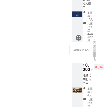
だんは
げ栽培
多少の
く応援
より、
宿泊者
にあた
ばらつ
コー
伝統工
限定で
り、菌
きがあ
ス！ 温
芸「紀
提供し
床を300
支援
りま
かなご
州てま
ている
個～400
者：
す）
支援に
り」を
この特
10人
個程仕
感謝し
お届け
別な組
入れ、
お届
ます。
しま
み合わ
け予
タイ
【提供
す。 店
定：
せを、
マーを
内容】
2025
主は二
ぜひご
活用し
年12
またた
代目
自宅で
ながら1
こ
月
びさん
で、
の
もお楽
日3回の
リ
のポス
「日本
タ
しみく
水やり
ー
トカー
てまり
ン
ださ
詳細を見る
を行
を
ドで、
の会」
選
い。
い、収
択
心を込
の教授
す
【いと
穫後は1
る
めたお
資格を
をかし
週間か
10,
礼の
持ち、
ブレン
ら10日
残り10
メッ
000
30年以
ド詰め
ほど天
円
セージ
上の技
合わ
日干し
地域に
を送ら
と心を
せ】 ・
を行う
関わっ
せてい
込めて
いとを
という
てみた
ただき
手作り
かしオ
作業を
い方
ます。
してい
リジナ
繰り返
支援
に。マ
※リター
ます。
ルブレ
者：
しなが
ルシェ
ン内容
こちら
0人
ンド
ら、ひ
の裏側
は「と
は、そ
コー
お届
とつひ
を体験
にかく
んなさ
け予
ヒー
とつ丁
しなが
応援
定：
ゆ紀さ