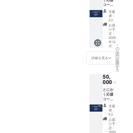
の一棟
は和晒
お楽し
記載 ・
カード
細は
コー
貸しで
京のふ
みくだ
保存方
はデザ
メール
ス！ 温
す。 み
たえ
さい。
法：直
支援
インは
で連絡
かなご
その商
ガーゼ
【温州
者：
射日光
選べま
しま
支援に
店街に
を使用
2人
みかん
を避
せん。
す。
感謝し
ある空
してお
ゼ
お届
け、常
ます。
きビル
り、吸
け予
リー】
温保存
【提供
をリノ
定：
水性・
原材料
〈昔な
内容】
2025
ベー
通気
名：み
がらの
年12
代表取
ション
性・速
かん果
しそ梅
こ
月
締役・
し、ス
の
乾性に
汁（和
干〉 原
リ
山口よ
タイ
タ
優れ、
歌山県
材料
ー
り、心
リッ
ン
肌触り
詳細を見る
産）、
名：有
を
を込め
シュで
選
が良い
砂糖、
機梅、
択
たお礼
和モダ
す
のが特
リ
有機し
る
のメー
ンな空
徴で
キュー
そ、漬
50,
ルをお
間に仕
す。 疲
ル/ゲル
け原材
送りし
000
上げま
れを翌
化剤
円
料（食
ます。
した。
日に持
（増粘
塩）
とにか
※リター
家具や
ち込む
多糖
〈蔵出
く応援
ン内容
カトラ
ことな
類） 内
し白梅
コー
は「と
リーは
く快眠
容量：
干〉 原
ス！温
にかく
温かみ
いただ
160ml×
支援
材料
かなご
応援
のある
けま
者：
3個 賞
名：有
支援に
3,000円
木の素
6人
す。
味期
機梅、
感謝し
コー
材を採
【詳
お届
限：裏
漬け原
ます。
ス」と
用。 リ
け予
細】 サ
面に記
材料
支援の
同じ内
定：
ラック
イズ：
載 保存
（食
証とし
2025
容にな