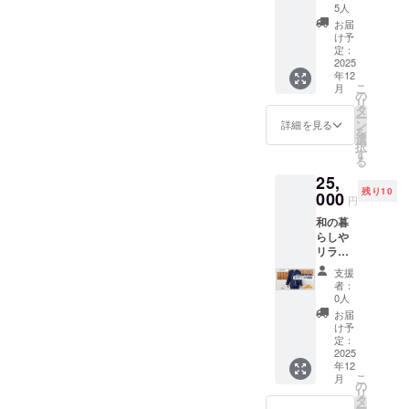
ｍ ・賞
料：ア
込ん
梅・し
リル
5人
月様々
〈サイ
味期
ラゲき
だ、温
そ・塩
キーホ
な催し
お届
ズ〉 直
限：製
くらげ
州みか
のみの
ルダー
け予
物が開
径約
造日よ
・原産
んゼ
シンプ
定：
×1
催され
6cm（
り２ヶ
地：和
リー＆
2025
ルな材
→5cm×
ており
手作り
月 ・特
歌山県
年12
ジュー
料で作
5cm(デ
ます。
のため
こ
定原材
月
・添加
スセッ
られた
の
ザイン
今回の
多少の
リ
料等：
物：無
ト 【提
「昔な
タ
部分の
お手伝
ばらつ
ー
小麦・
し ・ア
供内
がらの
ン
み) ・缶
詳細を見る
いチ
きがあ
を
卵（本
レル
容】 和
しそ梅
選
バッジ
ケット
りま
択
品製造
ギー：
歌山県
干」
す
×1
では、
す）
る
工場で
無し ※
産の温
と」、
→38cm
本部テ
は落花
原材料
25,
州みか
深みの
×38cm
ントに
生を含
及び添
残り10
んを使
000
ある味
・ポス
てスタ
円
む製品
加物等
用した
わいで
トカー
ンプラ
を製造
の食品
和の暮
「みか
お茶漬
ド×3
リー対
してい
表示は
らしや
んゼ
けや焼
→100m
応や、
ます）
お届け
リラッ
リー
酎のお
m×148
催し物
商品の
クスス
160ml×
湯割り
mm(1枚
の対
支援
ラベル
タイル
3個 ＋
にもよ
あたり)
者：
応、お
に表記
が好き
みかん
く合う
0人
・ス
子様対
されま
な方
ジュー
「白梅
テッ
お届
応など
す。商
に。こ
ス×3
干」。
け予
カー ×1
など、
品開封
こでし
本」の
定：
それぞ
一緒に
前には
か手に
2025
セット
れの味
→5cm×
みその
年12
必ずお
入らな
です。
わいを
5cm ・
マル
こ
月
届けの
い一着
果実感
の
食べ比
EC10%
シェを
リ
リター
です。
たっぷ
タ
べてお
OFF
楽しみ
ー