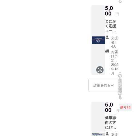
る
街のて
ラベル
5,0
まり工
や注意
房「さ
00
書きを
円
ゆ紀」
必ずご
とにか
より、
確認く
く応援
伝統工
ださ
コー
芸「紀
い。
ス！ 温
州てま
支援
かなご
り」を
者：
支援に
お届け
4人
感謝し
しま
お届
ます。
す。店
け予
【提供
主は二
定：
内容】
2025
代目
年12
またた
で、
こ
月
びさん
「日本
の
リ
のポス
てまり
タ
ー
トカー
の会」
ン
詳細を見る
を
ドで、
の教授
選
択
心を込
資格を
す
る
めたお
持ち、
5,0
礼の
30年以
残り26
メッ
00
上の技
円
セージ
と心を
健康志
を送ら
込めて
向の方
せてい
手作り
にぴっ
ただき
してい
たり！
ます。
ます。
支援