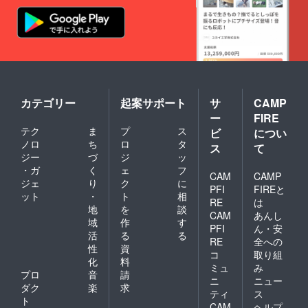
障、登
録未完
の車両
は対象
外
カテゴリー
起案サポート
サ
CAMP
ー
FIRE
テク
ま
プ
ス
ビ
につい
ノロ
ち
ロ
タ
ス
て
ジー
づ
ジ
ッ
・ガ
く
ェ
フ
CAM
CAMP
ジェ
り
ク
に
PFI
FIREと
ット
・
ト
相
RE
は
地
を
談
CAM
あんし
域
作
す
PFI
ん・安
活
る
る
RE
全への
性
資
コ
取り組
化
料
ミュ
み
プロ
音
請
ニ
ニュー
ダク
楽
求
ティ
ス
ト
CAM
ヘルプ