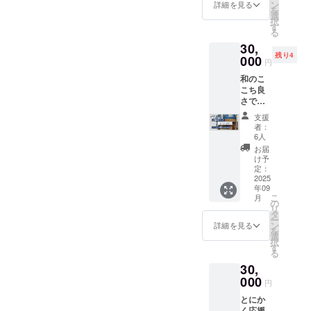
ンに貼
【提供
りの
ン
楽しみ
詳細を見る
クーポ
ながら
を
付され
内容】
「みか
選
いただ
ン ×1
お手伝
択
たラベ
いとを
んゼ
す
けま
→W約
いして
る
ルや注
かしオ
リー」
す。 ※
14cm×
いただ
30,
意書き
リジナ
と、素
商品ラ
H約
けま
残り4
をご確
ル作務
000
材その
ベルに
5cm ・
円
す。
認くだ
衣で
ままの
原材料
Cafe＆
【詳
和のこ
さい。
す。 京
風味が
や注意
Barまた
細】 日
こち良
都府に
楽しめ
事項を
たび×い
時：
さでお
所在し
る「み
記載し
とをか
2025年
出迎え
ます創
かん
ており
しのコ
支援
12月
いたし
業70年
ジュー
ます。
者：
ラボス
（第3日
ます。
の老舗
ス」を
6人
開封前
テッ
曜日）
【提供
寝具
セット
に必ず
お届
カー
11:00-
内容】
メー
にしま
け予
ご確認
→サイ
16:00予
美園の
カー
定：
した。
くださ
ズ：
定 場
おやど
2025
〈岩本
和歌山
い。
50mm×
所：和
年09
(い)のご
繊維株
の太陽
【詳
50mm(
歌山・
こ
月
宿泊チ
式会
の
をたっ
細】 ・
丸型) ※
みその
リ
ケット
社〉様
タ
ぷり浴
内容
アクリ
商店街
ー
です。
にて
ン
びて
詳細を見る
料：各
ルキー
交通
を
JR和歌
オー
選
育った
100ｇ
ホル
費：各
択
山駅徒
ダーメ
す
温州み
×2種類
ダー、
自でご
る
歩5分！
イドで
かん
・賞味
ステッ
負担く
30,
最大収
製作い
の、爽
期限：
カー、
ださ
容人数5
000
たしま
やかな
パッ
円
缶バッ
い。 連
名の1日
した。
甘みと
ケージ
チ、ポ
絡方
とにか
1組限定
生地に
香りを
裏面に
スト
法：詳
く応援