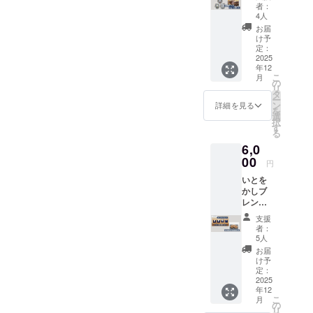
福祉作
※リター
こちら
者：
業所で
ン内容
は「い
4人
丁寧に
は「と
とをか
お届
育てら
にかく
し」の
け予
れたき
応援
定：
ブラン
くらげ
2025
3,000円
ドカ
年12
です。
コー
ラー
こ
月
【提供
ス」と
の
〈留紺
リ
内容】
同じ内
タ
（とめ
ー
和歌山
容にな
ン
こ
詳細を見る
を
県に所
りま
選
ん）〉
択
在しま
す。
す
をテー
る
す「社
マに、
6,0
会福祉
さゆ紀
法人つ
00
さんが
円
ぶわき
制作し
いとを
会」が
たオリ
かしブ
運営す
ジナル
レンド
る障害
のミニ
詰め合
者総合
スト
支援
わせ ×
支援施
ラップ
者：
総本家
設「綜
5人
です。
駿河屋
成苑」
深みの
お届
和歌浦
の利用
け予
ある藍
煎餅
者様が
定：
色と繊
セット
2025
栽培さ
細な糸
年12
【提供
れた自
模様が
こ
月
内容】
家製き
の
美しい
リ