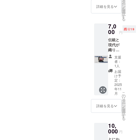
いとを
くらげ
タ
一点も
ー
かしオ
「12ｇ
ン
詳細を見る
の。 か
を
リジナ
×3袋
選
ばんや
択
ルブレ
セッ
す
鍵につ
る
ンド（4
ト」で
けて、
7,0
種×各2
す。 こ
和の温
残り19
袋）
00
ちらの
もりと
円
と、創
自家製
縁起の
伝統と
業400年
きくら
よさを
現代が
を誇る
げは、
日常に
織りな
老舗
2014年
お楽し
す、世
「総本
に和歌
みくだ
支援
界にひ
家駿河
山市に
者：
さい。
とつの
屋」の
ある食
1人
※手作り
「紀州
和歌浦
品加工
お届
のた
てまり
煎餅16
会社の
け予
め、柄
（クリ
枚入(2
定：
提案に
や細部
アケー
2025
枚入り
て施設
のデザ
年11
ス入
×8袋)を
外実習
インは
こ
月
り）」
詰め合
の
という
選べま
リ
【提供
わせ
タ
形で、
せん。
ー
内容】
た、和
ン
利用者
詳細を見る
ご了承
を
和歌山
のひと
選
様の就
くださ
択
県みそ
ときを
す
労支援
い。
る
の商店
楽しめ
を開始
〈サイ
10,
街のて
るセッ
されま
ズ〉 直
まり工
000
トで
した。
円
径約
房「さ
す。 ふ
きくら
2cm（
とにか
ゆ紀」