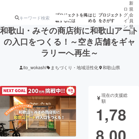
新
ロ
規
グ
会
プロジェクトを掲
はじ
プロジェクト
/
載するには
める
をさがす
イ
員
ン
登
和歌山・みその商店街に和歌山アート
録
の入口をつくる！～空き店舗をギャ
ラリーへ再生～
人気のプロ
注目のリ
注目の新着プロ
募集終了が近いプ
もうすぐ公開
ジェクト
ターン
ジェクト
ロジェクト
されます
ito_wokashi
まちづくり・地域活性化
和歌山県
アート・写真
音楽
現在の支援総
テクノロジー・ガジェット
ゲーム・サ
額
1,78
映像・映画
書籍・雑誌
8,00
ビジネス・起業
チャレンジ