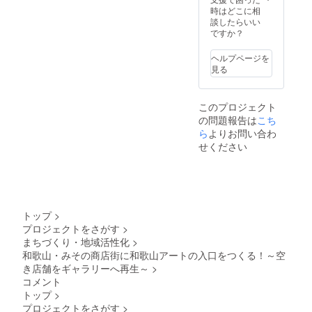
厚さ14
像の受
ど）も
時はどこに相
ミリ
け渡し
必要で
談したらいい
につい
す。
ですか？
ては、
【主な
プロ
仕様】
ヘルプページを
ジェク
・最高
見る
ト終了
速度：
後にお
20km/h
送りす
（車道
このプロジェクト
るメー
モー
の問題報告は
こち
ルをご
ド）・
確認く
6km/h
ら
よりお問い合わ
ださ
（歩道
せください
い。
モー
ド） ・
走行距
離：最
大
33km（
トップ
>
条件に
プロジェクトをさがす
>
より変
まちづくり・地域活性化
>
動） ・
和歌山・みその商店街に和歌山アートの入口をつくる！～空
重量：
約
き店舗をギャラリーへ再生～
>
19.5kg
コメント
／タイ
トップ
>
ヤ：14
プロジェクトをさがす
>
インチ