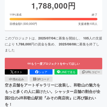
1,788,000
円
終了
119
%達成
目標金額
1,500,000
円
支援者数
105
人
このプロジェクトは、
2025/07/04
に募集を開始し、
105
人の支援
により
1,788,000
円の資金を集め、
2025/08/08
に募集を終了し
ました
もう一度プロジェクトをやってほしい
ポスト
シェア
LINEで送る
URLコピー
埋め込み
QRコード
空き店舗をアートギャラリーに改装し、和歌山の魅力を
もっと多くの人に届けたい。シャッター店舗の割合が全
国2位のJR和歌山駅前『みその商店街』に再び賑わい
を！