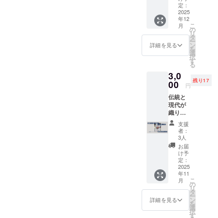
【提供
する味
定：
ターン
内容】
2025
わい
に貼付
年12
またた
は、
された
こ
月
びさん
ほっと
の
ラベル
リ
のポス
一息つ
タ
や注意
ー
トカー
きたい
ン
書きを
詳細を見る
を
ドで、
ときに
選
必ずご
択
心を込
ぴった
す
確認く
る
めたお
りで
ださ
3,0
礼の
す。 ※
い。
残り17
メッ
00
原材料
円
セージ
および
伝統と
を送ら
添加物
現代が
せてい
などの
織りな
ただき
食品表
す、世
ます。
示は、
支援
界にひ
お届け
者：
とつの
する商
3人
「紀州
品のラ
お届
てまり
ベルに
け予
ミニス
定：
記載さ
トラッ
2025
れてい
年11
プ」
ます。
こ
月
【提供
の
開封前
リ
内容】
タ
にリ
ー
和歌山
ン
ターン
詳細を見る
を
県みそ
選
に貼付
択
の商店
す
された