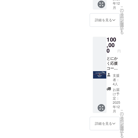
スルー
120／M
方法：
塩）
年12
て、
りま
ムには
／2L ※
常温保
こ
月
ギャラ
す。
の
プロ
備考欄
存 【温
リ
リー壁
タ
ジェク
に希望
州みか
ー
面にお
ン
ター環
詳細を見る
サイズ
ん
を
名前を
選
境完
をご記
ジュー
択
掲載さ
す
備。
入くだ
ス（ス
る
せてい
キッチ
さい
トレー
100
ただき
ンには
ト）】
ます。
,00
調理器
原材料
【提供
0
具も
名：温
円
内容】
揃って
州みか
・また
とにか
おりま
ん（和
たびさ
く応援
すので
歌山県
んのポ
コー
皆様で
産） 内
スト
ス！温
お料理
容量：
支援
カード
かなご
してい
者：
180ml×
で、心
支援に
ただけ
4人
3本 賞
を込め
感謝し
ます。
お届
味期
たお礼
ます。
寝具と
け予
限：ラ
のメッ
支援の
定：
オリジ
ベルに
セージ
証とし
2025
ナル作
記載 保
年12
を送ら
て、
務衣に
存方
こ
月
せてい
ギャラ
の
は和晒
法：常
リ
ただき
リー壁
タ
京の
温保存
ー
ます ・
面にお
ン
ガーゼ
詳細を見る
※商品ラ
を
「MISO
名前を
選
を使用
ベルに
択
NO
掲載さ
す
してお
原材料
る
ART
せてい