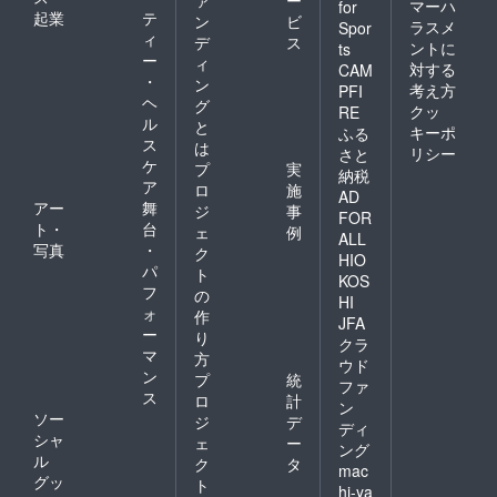
マーハ
for
起業
テ
ン
ビ
ラスメ
Spor
ィ
デ
ス
ントに
ts
ー
ィ
対する
CAM
・
ン
考え方
PFI
ヘ
グ
クッ
RE
ル
と
キーポ
ふる
ス
は
リシー
さと
ケ
プ
実
納税
ア
ロ
施
AD
アー
舞
ジ
事
FOR
ト・
台
ェ
例
ALL
写真
・
ク
HIO
パ
ト
KOS
フ
の
HI
ォ
作
JFA
ー
り
クラ
マ
方
ウド
ン
プ
統
ファ
ス
ロ
計
ン
ソー
ジ
デ
ディ
シャ
ェ
ー
ング
ル
ク
タ
mac
グッ
ト
hi-ya