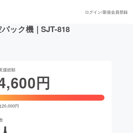
ログイン
/
新規会員登録
ク機｜SJT-818
うすぐ公開されます
支援総額
プロダクト
4,600
円
ファッション
スポーツ
0,000円
数
ア
ソーシャルグッド
人