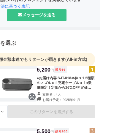
引法に基づく表記
メッセージを送る
を選ぶ
標金額未達でもリターンが届きます
(All-in方式)
5,200
円
残り
46
●お届け内容 SJT-818本体 x 1 2種類
のノズル x 1 充電ケーブル x 1 ●数
量限定！定価から26%OFF 定価
7,000円（税込）→ 5,200円（税
支援者：4人
込）
お届け予定：2025年01月
このリターンを選択する
る
5,500
円
残り
100