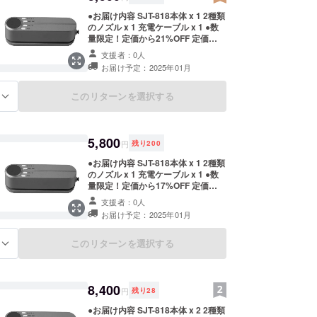
●お届け内容 SJT-818本体 x 1 2種類
のノズル x 1 充電ケーブル x 1 ●数
量限定！定価から21%OFF 定価
7,000円（税込）→ 5,500円（税
支援者：0人
込）
お届け予定：2025年01月
このリターンを選択する
る
5,800
円
残り
200
●お届け内容 SJT-818本体 x 1 2種類
のノズル x 1 充電ケーブル x 1 ●数
量限定！定価から17%OFF 定価
7,000円（税込）→ 5,800円（税
支援者：0人
込）
お届け予定：2025年01月
このリターンを選択する
る
8,400
円
残り
28
●お届け内容 SJT-818本体 x 2 2種類