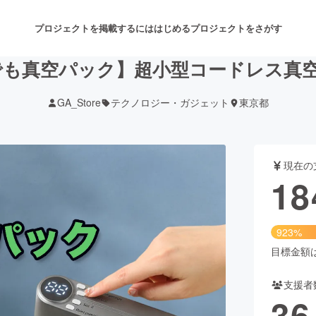
プロジェクトを掲載するには
はじめる
プロジェクトをさがす
も真空パック】超小型コードレス真空パッ
GA_Store
テクノロジー・ガジェット
東京都
注目のリターン
注目の新着プロジェクト
募集終了が近いプロジェクト
も
現在の
音楽
舞台・パフォーマンス
18
ゲーム・サービス開発
フード・飲食店
923%
書籍・雑誌出版
アニメ・漫画
目標金額は2
支援者
チャレンジ
ビューティー・ヘルスケ
36