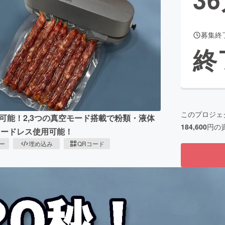
募集終
CAMPFIRE for Social Good
CAMPFIRE Creation
終
CAMPFIREふるさと納税
machi-ya
コミュニティ
このプロジェ
可能！2,3つの真空モード搭載で粉類・液体
184,600
円の
コードレス使用可能！
ピー
埋め込み
QRコード