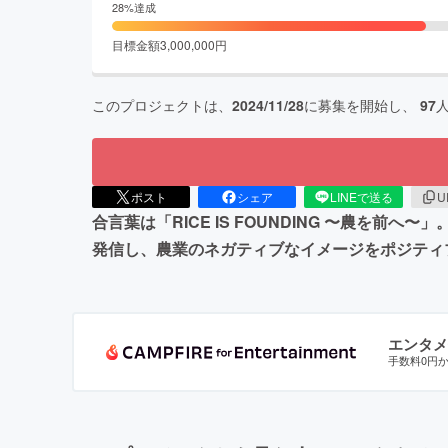
28
%達成
目標金額
3,000,000
円
このプロジェクトは、
2024/11/28
に募集を開始し、
97
ポスト
シェア
LINEで送る
U
合言葉は「RICE IS FOUNDING 〜農
発信し、農業のネガティブなイメージをポジティ
エンタメ
手数料0円