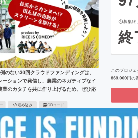
募集終
CAMPFIRE for Social Good
CAMPFIRE Creation
終
CAMPFIREふるさと納税
machi-ya
コミュニティ
このプロジェ
」。前例のない30回クラウドファンディングは、
869,000
円の
レーションで発信し、農業のネガティブなイ
農業のカタチを共に作り上げるため、ぜひ応
ピー
埋め込み
QRコード