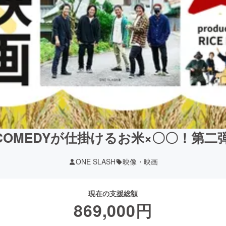
IS COMEDY︎が仕掛けるお米×〇〇！第
ONE SLASH
映像・映画
現在の支援総額
869,000
円