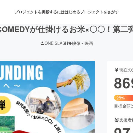
プロジェクトを掲載するには
はじめる
プロジェクトをさがす
IS COMEDY︎が仕掛けるお米×〇〇！第
ONE SLASH
映像・映画
注目のリターン
注目の新着プロジェクト
募集終了が近いプロジェクト
も
現在の
音楽
舞台・パフォーマンス
86
ゲーム・サービス開発
フード・飲食店
28%
書籍・雑誌出版
アニメ・漫画
目標金額は3
支援者
チャレンジ
ビューティー・ヘルスケ
97