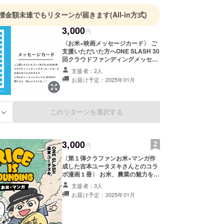
標金額未達でもリターンが届きます
(All-in方式)
3,000
円
〈お米×映画メッセージカード〉 ご
支援いただいた方へONE SLASH 30
回クラウドファンディングメッセー
ジカードを送らせていただきます。
支援者：2人
こちらのメッセージカードは10回分
お届け予定：2025年01月
を繋げると一枚のイラストに！？
30回すべて集めると一枚絵が完成す
るべく鋭意制作中！ 第1弾メッセー
ジカードお見逃しなく！ サイズ：
このリターンを選択する
る
100mm×148mm
3,000
円
〈第１弾クラファンお米×マンガ作
成した吉本ユータヌキさんとのコラ
ボ漫画１冊〉 お米、農業の魅力を
ユーモアたっぷりに描いた物語をお
支援者：3人
楽しみください！ ・数量：１冊 ・
お届け予定：2025年01月
サイズ：128×182mm ・ ページ：
20ページ