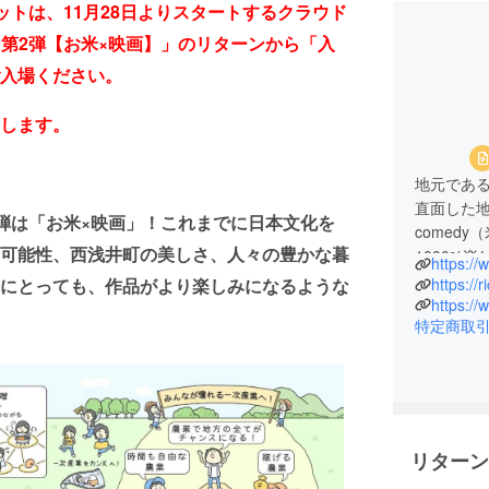
ケットは、11月28日よりスタートするクラウド
ァン第2弾【お米×映画】」のリターンから「入
入場ください。
します。
地元であ
直面した地
第2弾は「お米×映画」！これまでに日本文化を
comed
可能性、西浅井町の美しさ、人々の豊かな暮
1000%
https:/
れて、羽
にとっても、作品がより楽しみになるような
https://
「ゲリラ
https:/
特定商取
業の面白
るために
リターン