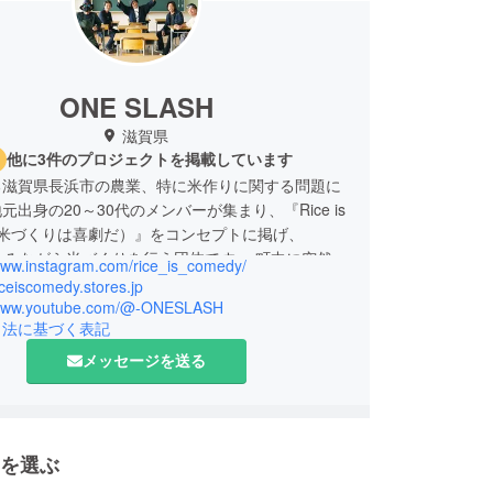
ONE SLASH
滋賀県
他に3件のプロジェクトを掲載しています
る滋賀県長浜市の農業、特に米作りに関する問題に
元出身の20～30代のメンバーが集まり、『Rice is
y（米づくりは喜劇だ）』をコンセプトに掲げ、
楽しみながら米づくりを行う団体です。 町中に突然現
/www.instagram.com/rice_is_comedy/
釜でお米を薪で炊いておにぎりを振る舞うイベント
riceiscomedy.stores.jp
炊飯」を中心に、米作りを通して世界中の農家に農
/www.youtube.com/@-ONESLASH
引法に基づく表記
さ・楽しさを届け、これまでの農業の価値観を変え
活動しています。
メッセージを送る
を選ぶ