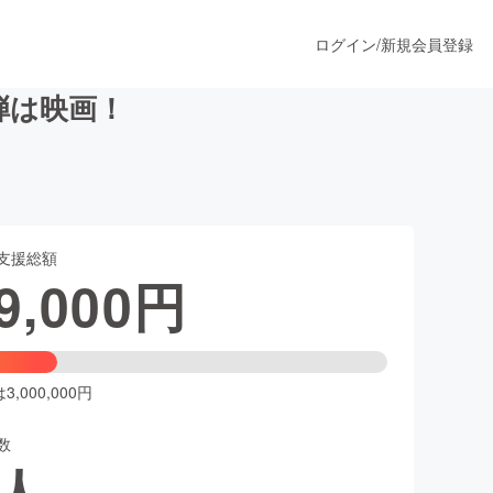
ログイン
/
新規会員登録
二弾は映画！
うすぐ公開されます
支援総額
プロダクト
9,000
円
ファッション
スポーツ
,000,000円
数
ア
ソーシャルグッド
人