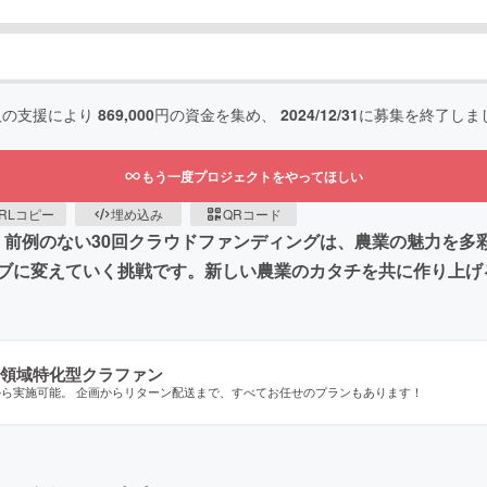
人の支援により
869,000
円の資金を集め、
2024/12/31
に募集を終了しま
もう一度プロジェクトをやってほしい
RLコピー
埋め込み
QRコード
を前へ〜」。前例のない30回クラウドファンディングは、農業の魅力
ブに変えていく挑戦です。新しい農業のカタチを共に作り上げ
領域特化型クラファン
から実施可能。 企画からリターン配送まで、すべてお任せのプランもあります！