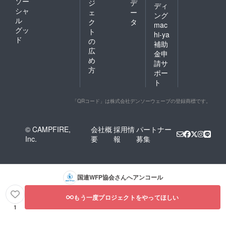
ソー
ジ
デ
ディ
シャ
ェ
ー
ング
ル
ク
タ
mac
グッ
ト
hi-ya
ド
の
補助
広
金申
め
請サ
方
ポー
ト
「QRコード」は株式会社デンソーウェーブの登録商標です。
© CAMPFIRE,
会社概
採用情
パートナー
Inc.
要
報
募集
国連WFP協会
さんへアンコール
もう一度プロジェクトをやってほしい
1