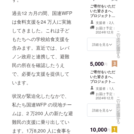
ご寄付をいただ
いた皆さまへ、
過去12 カ月の間、国連WFP
プロジェクトの
進捗状況と成
は食料支援を24 万人に実施
支援者：2人
果、そして、皆
お届け予定：
してきました。これは子ど
さまの支援がど
こ
2024年12月
の
う生かされたの
リ
もたちへの学校給食支援を
タ
かについて、心
ー
ン
からの感謝を込
詳細を見る
を
含みます。直近では、レバ
選
めたお礼メール
択
す
をお送りしま
ノン政府と連携して、避難
る
す。3,000
5,000
円/5,000
民の所在を確認したうえ
円
円/10,000
ご寄付をいただ
で、必要な支援を提供して
円/50,000
いた皆さまへ、
円/100,000円の
プロジェクトの
います。
リターンは同じ
進捗状況と成
内容です。 ※領
支援者：1人
果、そして、皆
収書が不要の方
お届け予定：
状況が緊迫化したなかで、
さまの支援がど
は、その旨を備
こ
2024年12月
の
う生かされたの
考欄に入れてく
リ
私たち国連WFP の現地チー
タ
かについて、心
ださいますよう
ー
ン
からの感謝を込
詳細を見る
お願い申し上げ
を
ムは、2 万200 人の新たな避
選
めたお礼メール
ます。
択
す
をお送りしま
難民の支援に乗り出してい
る
す。3,000
10,000
円/5,000
ます。1万8,200 人に食事を
円