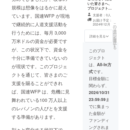
円/50,000
いた皆さまへ、
円/100,000円の
規模は想像をはるかに超え
プロジェクトの
リターンは同じ
進捗状況と成
ています。国連WFP が現地
内容です。 ※領
支援者：0人
果、そして、皆
収書が不要の方
お届け予定：
さまの支援がど
で継続的に人道支援活動を
こ
は、その旨を備
2024年12月
の
う生かされたの
リ
考欄に入れてく
タ
かについて、心
行うためには、毎月 3,000
ー
ださいますよう
ン
からの感謝を込
詳細を見る
を
お願い申し上げ
万米ドルの資金が必要です
選
めたお礼メール
択
ます。
す
をお送りしま
る
が、この状況下で、資金を
す。3,000
このプロ
円/5,000
十分に準備できていないの
ジェクト
円/10,000
円/50,000
は、
All-In方
が現状です。このプロジェ
円/100,000円の
式
です。
リターンは同じ
クトを通じて、皆さまのご
内容です。 ※領
目標金額に
支援を賜ることができれ
収書が不要の方
関わらず、
は、その旨を備
ば、国連WFP は、危機に見
考欄に入れてく
2024/10/31
ださいますよう
23:59:59
ま
舞われている100 万人以上
お願い申し上げ
ます。
でに集まっ
のレバノンの人びとを支援
た金額が
する準備があります。
ファンディ
ングされま
刻々と変化する状況下で