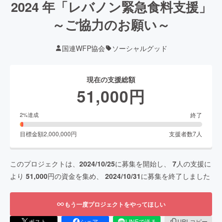
2024 年「レバノン緊急食料支援」
～ご協力のお願い～
国連WFP協会
ソーシャルグッド
現在の支援総額
51,000
円
終了
2
%達成
目標金額
2,000,000
円
支援者数
7
人
このプロジェクトは、
2024/10/25
に募集を開始し、
7
人の支援に
より
51,000
円の資金を集め、
2024/10/31
に募集を終了しました
もう一度プロジェクトをやってほしい
ポスト
シェア
LINEで送る
URLコピー