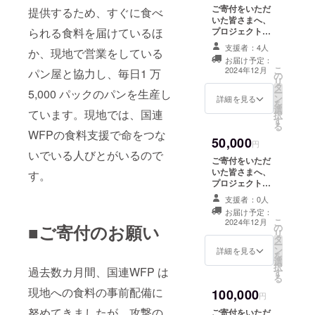
円/10,000
ご寄付をいただ
提供するため、すぐに食べ
円/50,000
いた皆さまへ、
円/100,000円の
られる食料を届けているほ
プロジェクトの
リターンは同じ
進捗状況と成
内容です。 ※領
支援者：4人
か、現地で営業をしている
果、そして、皆
収書が不要の方
お届け予定：
さまの支援がど
は、その旨を備
こ
2024年12月
パン屋と協力し、毎日1 万
の
う生かされたの
考欄に入れてく
リ
タ
かについて、心
ださいますよう
5,000 パックのパンを生産し
ー
ン
からの感謝を込
詳細を見る
お願い申し上げ
を
選
めたお礼メール
ています。現地では、国連
ます。
択
す
をお送りしま
る
す。3,000
WFPの食料支援で命をつな
50,000
円/5,000
円
いでいる人びとがいるので
円/10,000
ご寄付をいただ
円/50,000
いた皆さまへ、
す。
円/100,000円の
プロジェクトの
リターンは同じ
進捗状況と成
内容です。 ※領
支援者：0人
果、そして、皆
収書が不要の方
お届け予定：
さまの支援がど
こ
は、その旨を備
2024年12月
■ご寄付のお願い
の
う生かされたの
リ
考欄に入れてく
タ
かについて、心
ー
ださいますよう
ン
からの感謝を込
詳細を見る
を
お願い申し上げ
選
めたお礼メール
択
ます。
過去数カ月間、国連WFP は
す
をお送りしま
る
す。3,000
現地への食料の事前配備に
100,000
円/5,000
円
円/10,000
努めてきましたが、攻撃の
ご寄付をいただ