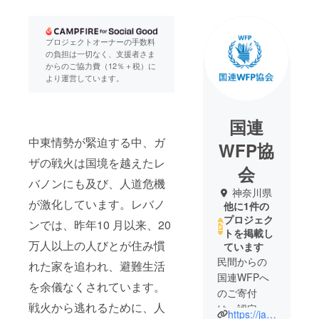
プロジェクトオーナーの手数料
の負担は一切なく、支援者さま
からのご協力費（12％＋税）に
より運営しています。
国連
中東情勢が緊迫する中、ガ
WFP協
ザの戦火は国境を越えたレ
会
バノンにも及び、人道危機
神奈川県
が激化しています。レバノ
他に1件の
プロジェク
ンでは、昨年10 月以来、20
トを掲載し
万人以上の人びとが住み慣
ています
民間からの
れた家を追われ、避難生活
国連WFPへ
を余儀なくされています。
のご寄付
戦火から逃れるために、人
は、認定
https://ja.wfp.org/