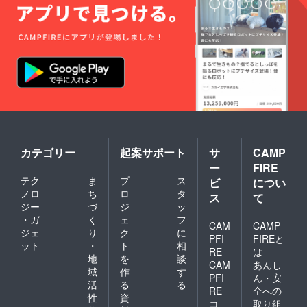
カテゴリー
起案サポート
サ
CAMP
ー
FIRE
テク
ま
プ
ス
ビ
につい
ノロ
ち
ロ
タ
ス
て
ジー
づ
ジ
ッ
・ガ
く
ェ
フ
CAM
CAMP
ジェ
り
ク
に
PFI
FIREと
ット
・
ト
相
RE
は
地
を
談
CAM
あんし
域
作
す
PFI
ん・安
活
る
る
RE
全への
性
資
コ
取り組