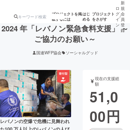
新
ロ
規
グ
会
プロジェクトを掲
はじ
プロジェクト
/
載するには
める
をさがす
イ
員
ン
登
2024 年「レバノン緊急食料支援」 ～
録
ご協力のお願い～
人気のプロ
注目のリ
注目の新着プロ
募集終了が近いプ
もうすぐ公開
国連WFP協会
ソーシャルグッド
ジェクト
ターン
ジェクト
ロジェクト
されます
アート・写真
音楽
現在の支援総
額
51,0
テクノロジー・ガジェット
ゲーム・サ
00
円
映像・映画
書籍・雑誌
レバノンの空爆で危機に見舞われ
ビジネス・起業
チャレンジ
た100 万人以上のレバノンの人び