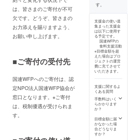
す。
は、皆さまのご寄付が不可
欠です。どうぞ、皆さまの
支援金の使い道
集まった支援金
お力添えを賜りますよう、
は以下に使用す
お願い申し上げます。
る予定です。
国連WFPの
食料支援活動
※目標金額を超
えた場合はプロ
■ご寄付の受付先
ジェクトの運営
費に充てさせて
いただきます。
国連WFPへのご寄付は、認
支援に関するよ
定NPO法人国連WFP協会が
くある質問
窓口となります。※ご寄付
手数料はいく
らかかります
は、税制優遇が受けられま
か？
す。
目標金額に届
かなかった場
合どうなりま
すか？