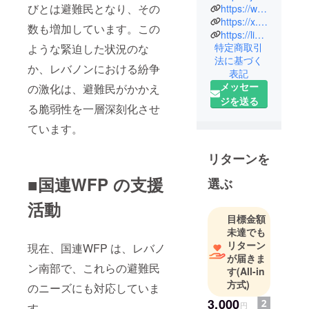
NPO法人国
びとは避難民となり、その
https://www.jawfp2.org/lp/emergency/?country=myanmar2025
連WFP協会
https://x.com/jawfp_official
数も増加しています。この
https://lin.ee/kQsxNFP
が窓口で
特定商取引
ような緊迫した状況のな
す。国連
法に基づく
WFP協会へ
か、レバノンにおける紛争
表記
のご寄付は
メッセー
の激化は、避難民がかかえ
税制上の優
ジを送る
る脆弱性を一層深刻化させ
遇措置が受
けられま
ています。
す。
リターンを
■国連WFP の支援
選ぶ
活動
目標金額
未達でも
リターン
現在、国連WFP は、レバノ
が届きま
ン南部で、これらの避難民
す
(All-in
方式)
のニーズにも対応していま
3,000
円
す。