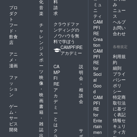
化
料
ミュ
み
プロ
音
請
ニ
ニュー
ダク
楽
求
ティ
ス
ト
CAM
ヘルプ
クラウドファ
フー
チ
PFI
お問い
ンディングの
ド・
ャ
RE
合わせ
ノウハウを無
飲食
レ
Crea
料で学ぼう
店
ン
tion
各種規定
CAMPFIRE
ジ
CAM
アカデミー
アニ
ス
利用規
PFI
メ・
ポ
約
RE
漫画
ー
CA
説
細則
for
ツ
MP
明
プライ
Soci
ファ
映
FI
会
バシー
al
ッ
像
RE
・
ポリ
Goo
ショ
・
ア
相
シー
d
ン
映
カ
談
特定商
CAM
画
デ
会
取引法
PFI
ゲー
書
ミ
に基づ
RE
ム・
籍
ー
く表記
for
サー
・
と
情報セ
Ente
ビス
雑
は
キュリ
rtain
開発
誌
ク
サ
ティ方
men
出
ラ
ポ