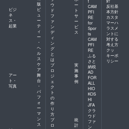
針
t
版
ウ
ー
反社基
CAM
ビジ
ビ
ド
ト
本方針
PFI
ネ
ュ
フ
サ
カスタ
RE
ス・
ー
ァ
ー
マーハ
for
起業
テ
ン
ビ
ラスメ
Spor
ィ
デ
ス
ントに
ts
ー
ィ
対する
CAM
・
ン
考え方
PFI
ヘ
グ
クッ
RE
ル
と
キーポ
ふる
ス
は
リシー
さと
ケ
プ
実
納税
ア
ロ
施
AD
アー
舞
ジ
事
FOR
ト・
台
ェ
例
ALL
写真
・
ク
HIO
パ
ト
KOS
フ
の
HI
ォ
作
JFA
ー
り
クラ
マ
方
ウド
ン
プ
統
ファ
ス
ロ
計
ン