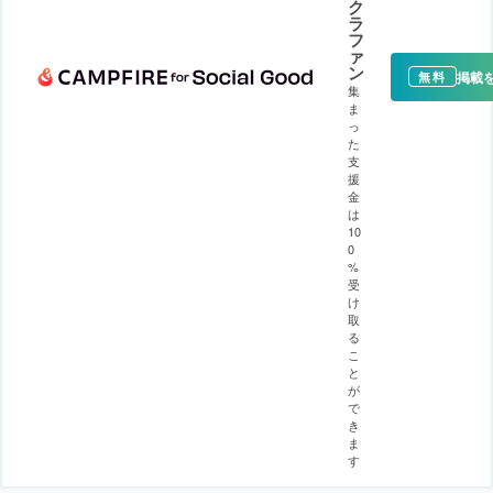
ク
ラ
フ
ァ
ン
掲載
無料
集
ま
っ
た
支
援
金
は
10
0
%
受
け
取
る
こ
と
が
で
き
ま
す