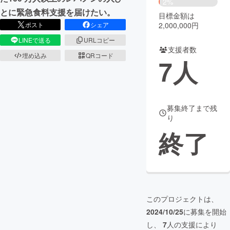
2%
とに緊急食料支援を届けたい。
目標金額は
まちづくり・地域活性化
2,000,000円
ポスト
シェア
LINEで送る
URLコピー
支援者数
CAMPFIRE for Social Good
CAMPFIRE Creation
埋め込み
QRコード
7
人
CAMPFIREふるさと納税
machi-ya
コミュニティ
募集終了まで残
り
終了
このプロジェクトは、
2024/10/25
に募集を開始
し、
7
人の支援により