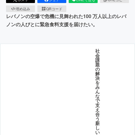
埋め込み
QRコード
レバノンの空爆で危機に見舞われた100 万人以上のレバ
ノンの人びとに緊急食料支援を届けたい。
社
会
課
題
の
解
決
を
み
ん
な
で
支
え
合
う
新
し
い