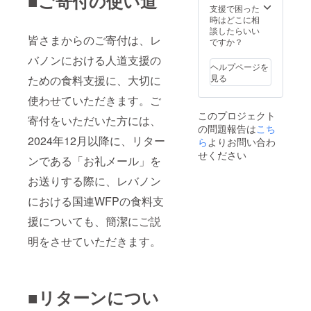
■ご寄付の使い道
支援で困った
時はどこに相
談したらいい
皆さまからのご寄付は、レ
ですか？
バノンにおける人道支援の
ヘルプページを
見る
ための食料支援に、大切に
使わせていただきます。ご
このプロジェクト
寄付をいただいた方には、
の問題報告は
こち
2024年12月以降に、リター
ら
よりお問い合わ
せください
ンである「お礼メール」を
お送りする際に、レバノン
における国連WFPの食料支
援についても、簡潔にご説
明をさせていただきます。
■リターンについ