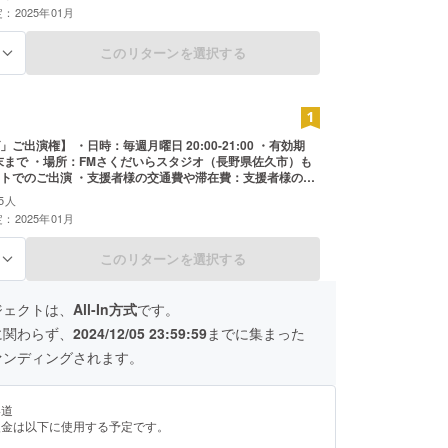
時：2025年１月６日放送回 ・読
：2025年01月
備考欄にご記入いただいたお名前（ラジオネームでもOK）
を、１月６日放送中に読み上げます。ただし公序良俗に反
適宜こちらで削除させていただきます。また、メッセージ
このリターンを選択する
る
までとしてください。
月曜日 20:00-21:00 ・有効期
年末まで ・場所：FMさくだいらスタジオ（長野県佐久市）も
トでのご出演 ・支援者様の交通費や滞在費：支援者様の交
は各自でご負担ください。 ・支援者様との連絡方法：詳細
5人
絡します。
：2025年01月
このリターンを選択する
る
ジェクトは、
All-In方式
です。
に関わらず、
2024/12/05 23:59:59
までに集まった
ァンディングされます。
い道
援金は以下に使用する予定です。