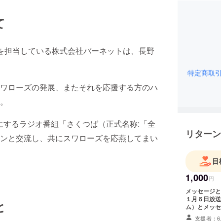
て
を担当している株式会社バーネットは、長野
特定商取
ワローズの発展、またそれを応援する方のハ
。
にするラジオ番組「さくつば（正式名称:「全
リターン
ンと交流し、共にスワローズを応燕してまい
目
1,000
円
メッセージと
１月６日放送回に
と
ム）とメッセ
の備考欄にご
支援者：6