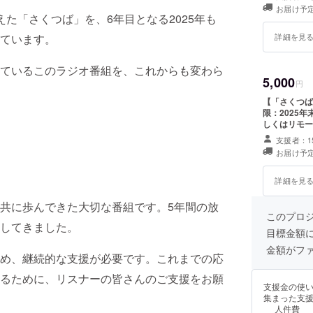
も必ずご記入ください。 ・読み上げ日
お届け予定
み上げ方法：
た「さくつば」を、6年目となる2025年も
とメッセージ
する内容は、
ています。
詳細を見
は500文字
ているこのラジオ番組を、これからも変わら
5,000
円
【「さくつば」ご出演権】 ・日時：毎週
限：2025
しくはリモー
通費や滞在費
支援者：1
はメールで連
お届け予定
詳細を見
共に歩んできた大切な番組です。5年間の放
このプロ
してきました。
目標金額
金額がフ
め、継続的な支援が必要です。これまでの応
るために、リスナーの皆さんのご支援をお願
支援金の使
集まった支
人件費