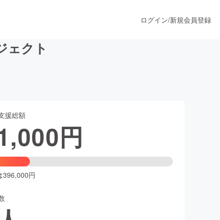
ログイン
/
新規会員登録
ジェクト
うすぐ公開されます
支援総額
プロダクト
1,000
円
ファッション
スポーツ
96,000円
数
ア
ソーシャルグッド
人