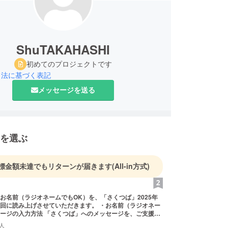
ShuTAKAHASHI
初めてのプロジェクトです
引法に基づく表記
メッセージを送る
を選ぶ
標金額未達でもリターンが届きます
(All-in方式)
お名前（ラジオネームでもOK）を、「さくつば」2025年
読み上げさせていただきます。 ・お名前（ラジオネー
ージの入力方法 「さくつば」へのメッセージを、ご支援時
記入ください。 その際、お名前（ラジオネームでもOK）
人