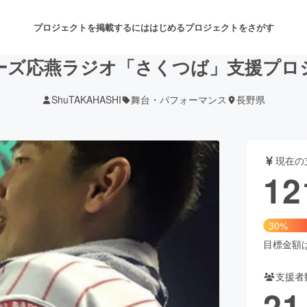
プロジェクトを掲載するには
はじめる
プロジェクトをさがす
ーズ応燕ラジオ「さくつば」支援プロ
ShuTAKAHASHI
舞台・パフォーマンス
長野県
注目のリターン
注目の新着プロジェクト
募集終了が近いプロジェクト
も
現在の
音楽
舞台・パフォーマンス
12
ゲーム・サービス開発
フード・飲食店
30%
書籍・雑誌出版
アニメ・漫画
目標金額は3
支援者
チャレンジ
ビューティー・ヘルスケ
21