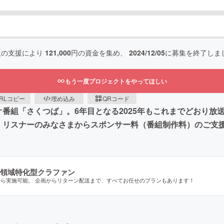
人の支援により
121,000
円の資金を集め、
2024/12/05
に募集を終了しま
もう一度プロジェクトをやってほしい
RLコピー
埋め込み
QRコード
番組「さくつば」。6年目となる2025年もこれまでどおり放
、リスナーのみなさまからスポンサー料（番組制作料）のご支
領域特化型クラファン
から実施可能。 企画からリターン配送まで、すべてお任せのプランもあります！