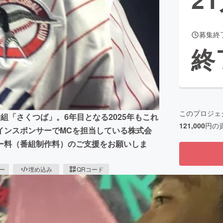
募集終
CAMPFIRE for Social Good
CAMPFIRE Creation
終
CAMPFIREふるさと納税
machi-ya
コミュニティ
このプロジェ
組「さくつば」。6年目となる2025年もこれ
121,000
円の
インスポンサーでMCを担当している株式会
ー料（番組制作料）のご支援をお願いしま
ピー
埋め込み
QRコード