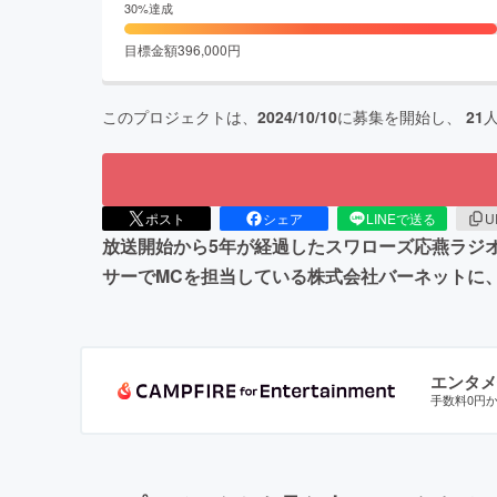
30
%達成
目標金額
396,000
円
このプロジェクトは、
2024/10/10
に募集を開始し、
21
ポスト
シェア
LINEで送る
U
放送開始から5年が経過したスワローズ応燕ラジオ
サーでMCを担当している株式会社バーネットに
エンタメ
手数料0円