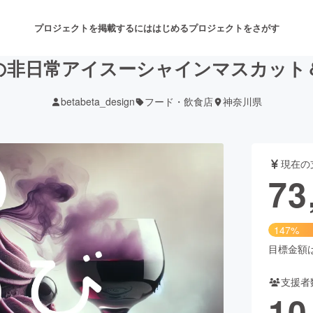
プロジェクトを掲載するには
はじめる
プロジェクトをさがす
の非日常アイスーシャインマスカット
betabeta_design
フード・飲食店
神奈川県
注目のリターン
注目の新着プロジェクト
募集終了が近いプロジェクト
も
現在の
音楽
舞台・パフォーマンス
73
ゲーム・サービス開発
フード・飲食店
147%
書籍・雑誌出版
アニメ・漫画
目標金額は5
支援者
チャレンジ
ビューティー・ヘルスケ
10