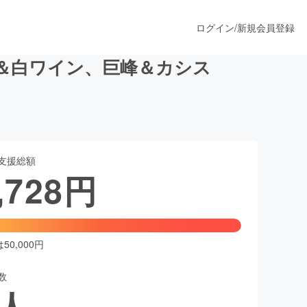
ログイン
/
新規会員登録
＆白ワイン、巨峰＆カシス
うすぐ公開されます
支援総額
プロダクト
,728
円
ファッション
スポーツ
0,000円
数
ア
ソーシャルグッド
人