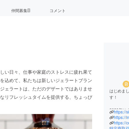
仲間募集
コメント
1
しい日々、仕事や家庭のストレスに疲れ果て
を込めて、私たちは新しいジェラートブラン
ジェラートは、ただのデザートではありませ
はじめま
なリフレッシュタイムを提供する、ちょっぴ
す！
2020年
https://
緒にもの
https://i
を立ち上
https:/
特定商取
ジェクト