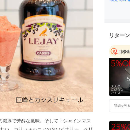
世の中に
れだ！」
ニークな
れからも
リターン
企画して
ニッチな
目標
思っても
皆さんと
詳細を見
の濃厚で芳醇な風味、そして「シャインマス
わい。カリフォルニアの名ワイナリー、ベリ