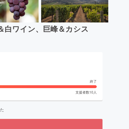
＆白ワイン、巨峰＆カシス
終了
支援者数
10
人
た