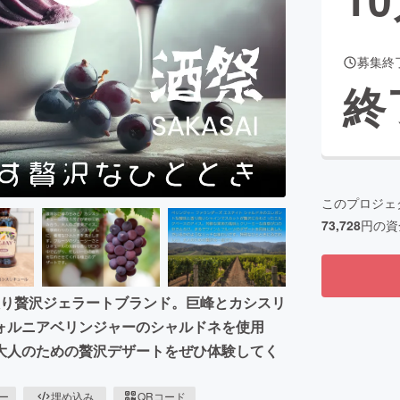
募集終
CAMPFIRE for Social Good
CAMPFIRE Creation
終
CAMPFIREふるさと納税
machi-ya
コミュニティ
このプロジェ
73,728
円の資
るお酒入り贅沢ジェラートブランド。巨峰とカシスリ
ォルニアベリンジャーのシャルドネを使用
大人のための贅沢デザートをぜひ体験してく
ピー
埋め込み
QRコード