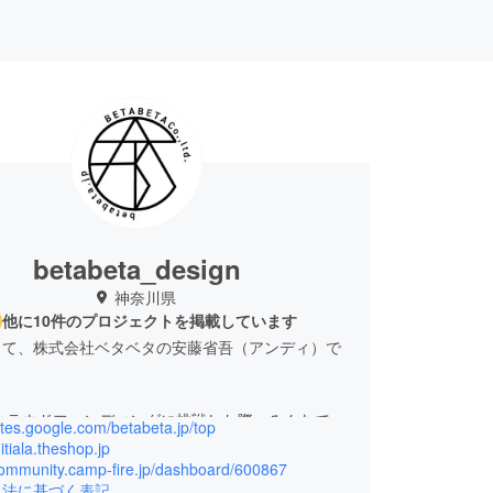
betabeta_design
神奈川県
他に10件のプロジェクトを掲載しています
して、株式会社ベタベタの安藤省吾（アンディ）で
にクラウドファンディングに挑戦した際、みんなで一
sites.google.com/betabeta.jp/top
づくりをする楽しさを感じ、そこからコミュニティ
nitiala.theshop.jp
げました。今では、プロダクトやフード系のプロ
/community.camp-fire.jp/dashboard/600867
引法に基づく表記
に日々挑戦しています。