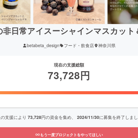
の非日常アイスーシャインマスカット
betabeta_design
フード・飲食店
神奈川県
現在の支援総額
73,728
円
人の支援により
73,728
円の資金を集め、
2024/11/30
に募集を終了しまし
もう一度プロジェクトをやってほしい