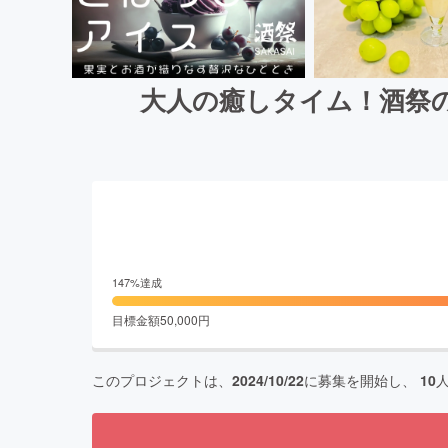
大人の癒しタイム！酒祭
147
%達成
目標金額
50,000
円
このプロジェクトは、
2024/10/22
に募集を開始し、
10