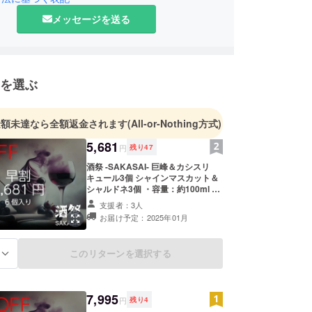
メッセージを送る
はたくさんのモノが溢れていますが、やっぱり「こ
と思えるものをみんなで考え、意見を出し合ってユ
商品を作ることが本当に楽しいと思っています。こ
どんどん新しいプロダクトやフードプロジェクトを
を選ぶ
いくつもりです！
商品でも、誰かに「これが欲しかったんだ！」と
金額未達なら全額返金されます
(All-or-Nothing方式)
らえる瞬間を作りたい。それが私たちの目標です。
5,681
円
残り
47
一緒にそんな瞬間を増やしていけたら嬉しいです！
酒祭 -SAKASAI- 巨峰＆カシスリ
キュール3個 シャインマスカット＆
シャルドネ3個 ・容量：約100ml ・
保存方法：要冷凍 ・消費期限もしく
支援者：3人
は賞味期限：製造日から約12ヶ月
お届け予定：2025年01月
「原材料及び添加物等の食品表示は
お届け商品のラベルに表記されま
す。 商品開封前には必ずお届けのリ
このリターンを選択する
る
ターンに貼付されたラベルや注意書
きをご確認ください。」
7,995
円
残り
4