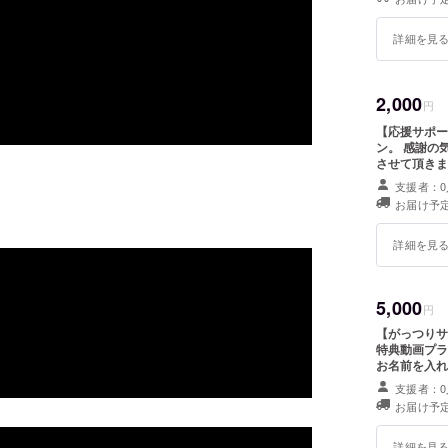
ファベット問
住所：東京
願いします 
開店予定日
表示方法がわ
詳細を見
電話番号：03
営業時間：
2,000
定休日：
円
YouTube：
【応援サポータープラン：
ン。 感謝の
させて頂きま
い名前」と「その読
支援者：0
に反する名前
お届け予定
字・ひらがな
10文字以内
可能な記号も
詳細を見
れる可能性も
バーと同じ名前はお控え下
像)を制作し
5,000
ポーターに向
円
じような企画
【がっつりサポータープ
年～１年後に
特典動画プラ
動画の提供時
お名前を入れ
の際の【備考
支援者：0
名」をお書き下さい。 無記名、および公
お届け予定
含む)は表示
字・アルファ
以内でお願い
詳細を見