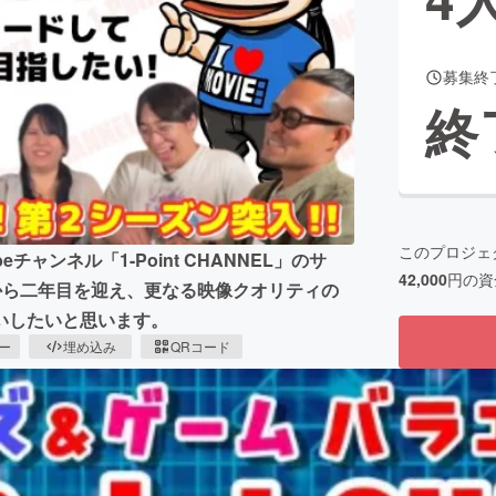
募集終
CAMPFIRE for Social Good
CAMPFIRE Creation
終
CAMPFIREふるさと納税
machi-ya
コミュニティ
このプロジェ
ャンネル「1-Point CHANNEL」のサ
42,000
円の資
から二年目を迎え、更なる映像クオリティの
いしたいと思います。
ピー
埋め込み
QRコード