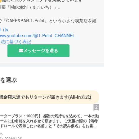
tの店長「Makoichi（まこいち）」。
で『CAFE&BAR 1-Point』という小さな喫茶店を経
_rts
月7日に『CAFE&BAR 1-Point』を閉店し、新たなお
/www.youtube.com/@1-Point_CHANNEL
すべく準備中。
引法に基づく表記
経験を活かし、ボードゲームカフェやレンタルス
メッセージを送る
兼ねた喫茶店を新たに建設中です。
大通り沿いではなく、小道に入った一軒家を改装
れ家」「秘密基地」といったテイストになります。
を選ぶ
舗時代から)「1-Point CHANNEL」という、
beチャンネルも運営。
クイズやボードゲームなどのプレイ動画を配信して
標金額未達でもリターンが届きます
(All-in方式)
ww.youtube.com/@1-Point_CHANNEL
ン：1000円】 感謝の気持ちを込めて、一本の動
にお名前を入れさせて頂きます。 ご支援の際の【備考
定のお店の情報】
ドロールで表示したい名前」と「その読み仮名」をお書き
家カフェ 1-Point（かくれがかふぇワンポイン
人
ご注意下さい！ 漢字・ひらがな・カタカナ・数字・アル
：2024年12月