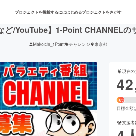
プロジェクトを掲載するには
はじめる
プロジェクトをさがす
/YouTube】1-Point CHANNE
Makoichi_1Point
チャレンジ
東京都
注目のリターン
注目の新着プロジェクト
募集終了が近いプロジェクト
も
現在の
音楽
舞台・パフォーマンス
42
ゲーム・サービス開発
フード・飲食店
6%
書籍・雑誌出版
アニメ・漫画
目標金額は7
支援者
チャレンジ
ビューティー・ヘルスケ
4