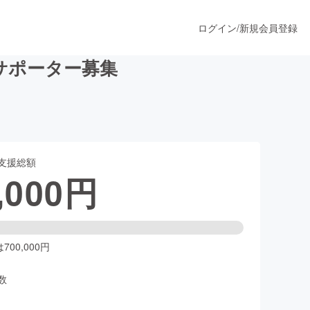
ログイン
/
新規会員登録
Lのサポーター募集
うすぐ公開されます
支援総額
プロダクト
,000
円
ファッション
スポーツ
00,000円
数
ア
ソーシャルグッド
人