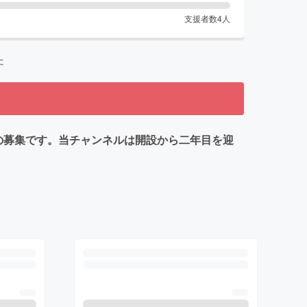
支援者数
4
人
た
援者)の募集です。当チャンネルは開設から二年目を迎