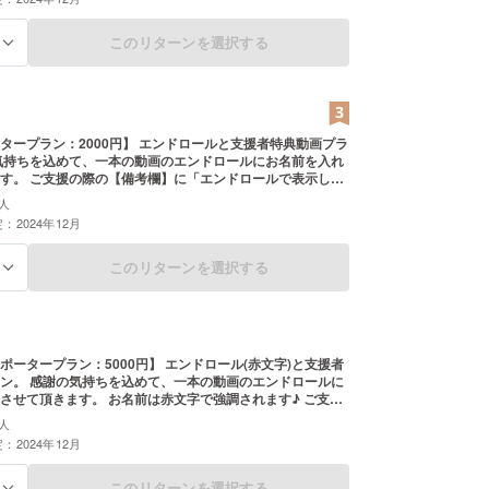
わずOK 名前は全角10文字以内、半角なら20文字以内でお
都台東区下谷1-6-13
通常のフォントで表示可能な記号もOKですが、その記号の
：2026年3月5日
からない場合は省略される可能性もありますｗ
このリターンを選択する
る
-3842-2090
12時～21時
水曜日
https://www.youtube.com/@1-Point_CHANNEL
2000円】 エンドロールと支援者特典動画プラ
気持ちを込めて、一本の動画のエンドロールにお名前を入れ
す。 ご支援の際の【備考欄】に「エンドロールで表示した
み仮名」をお書き下さい。 無記名、および公序良俗
人
(卑猥な言葉含む)は表示しませんのでご注意下さい！ 漢
：2024年12月
・カタカナ・数字・アルファベット問わずOK 名前は全角
、半角なら20文字以内でお願いします 通常のフォントで表示
OKですが、その記号の表示方法がわからない場合は省略さ
このリターンを選択する
る
ありますｗ また、誤解を招かぬよう当チャンネルのメン
さいｗ また、支援者特典用の動画(未公開映
てデータダウンロード形式でお届けします。動画冒頭にサ
けたお礼動画が入り、あとは当チャンネルの通常動画と同
系動画が1本分付いております。 ※企画系動画の部分は、半
ラン：5000円】 エンドロール(赤文字)と支援者
YouTubeで一般公開される可能性があります ※支援者特典
ン。 感謝の気持ちを込めて、一本の動画のエンドロールに
期のみ来年1月になる可能性があります(編集完了次第)
させて頂きます。 お名前は赤文字で強調されます♪ ご支援
欄】に「エンドロールで表示したい名前」と「その読み仮
人
序良俗に反する名前(卑猥な言葉
：2024年12月
しませんのでご注意下さい！ 漢字・ひらがな・カタカナ・数
ベット問わずOK 名前は全角10文字以内、半角なら20文字
します 通常のフォントで表示可能な記号もOKですが、そ
このリターンを選択する
る