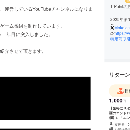
1-Poin
店が、運営しているYouTubeチャンネルになりま
2025年ま
ゲーム番組を制作しています。
営。
Makoichi
2026年1
https:/
設から二年目に突入しました。
店を出店
特定商取
今までの
紹介させて頂きます。
ペースを
新店舗は
し、「隠
リターン
お店で(旧店
YouTu
チームで
目
います。
1,000
円
https://w
【気軽にサポータープラ
画のエンドロール
【出店予
欄】に「エン
名前：隠れ
下さい。 無記名、および公序良俗に反する名前(卑猥な言葉含む)は表示
支援者：0
しませんので
ト）
お届け予定