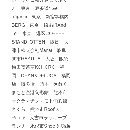
外部リ
ンクの
と、東京 表参道15/e
設定も
organic 東京 新宿駅構内
可能で
す。 ※
BERG 東京 錦糸町And
備考欄
には、
Tei 東京 港区COFFEE
①ウェ
ブサイ
STAND .OTTEN 滋賀 大
ト、
SNS等
津市株式会社Manai 岐阜
に掲載
関市RAKUDA 大阪 阪急
しても
良いお
梅田喫茶室KOHORO 福
名前(よ
みが
岡 DEAN&DELUCA 福岡
な)、
ニック
店、博多店 熊本 阿蘇く
ネーム
などを
まもと空港旬彩館 熊本市
ご記入
くださ
サクラマチクマモト旬彩館
い。 ②
さくら 熊本市Root’ｓ
またご
利用の
Purely 人吉市ラッキーブ
SNSア
カウン
ランチ 水俣市Shop & Cafe
トや宣