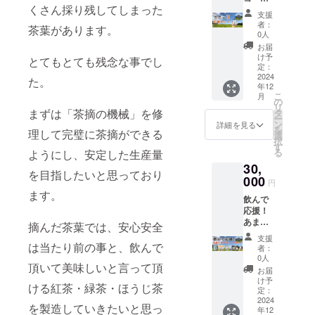
載方
可能で
い事な
くさん採り残してしまった
ス！ こ
個、至
法：文
す。 ※
どがご
支援
ちらの
高の
字での
備考欄
者：
ざいま
茶葉があります。
コース
アール
掲載、
0人
には、
したら
はリ
グレイ
外部リ
①ウェ
お届
併せて
ターン
（2gx7
ンクの
け予
ブサイ
とてもとても残念な事でし
ご記入
費用が
個）原
定：
設定も
ト、
くださ
かから
2024
材料
可能で
た。
SNS等
い。
年12
ないた
お茶(熊
す。 ※
に掲載
こ
月
め、手
本) 甘夏
の
備考欄
しても
リ
数料を
まずは「茶摘の機械」を修
天然香
タ
には、
良いお
ー
引いた
料(熊
ン
①ウェ
詳細を見る
名前(よ
を
理して完璧に茶摘ができる
全額を
本)x3
選
ブサイ
みが
択
使わせ
個、
す
ト、
な)、
る
ようにし、安定した生産量
ていた
ジャス
SNS等
ニック
30,
だきま
ミンの
に掲載
ネーム
を目指したいと思っており
す。 ※
000
紅茶
しても
などを
円
このリ
（2gx7
良いお
ます。
ご記入
飲んで
ターン
個）原
名前(よ
くださ
応援！
は
材料
みが
い。 ②
あまた
10,000
お茶(熊
摘んだ茶葉では、安心安全
な)、
またご
まデ
円、
本) ジャ
ニック
利用の
支援
ラック
は当たり前の事と、飲んで
30,000
スミン
ネーム
者：
SNSア
スセッ
円,
(中
0人
などを
カウン
頂いて美味しいと言って頂
ト 内容
50,000
国)x1
ご記入
お届
トや宣
量 焙煎
円のリ
個、金
け予
くださ
伝した
ける紅茶・緑茶・ほうじ茶
和紅
ターン
定：
木犀の
い。 ②
い事な
茶 天
2024
と同じ
ほうじ
またご
どがご
を製造していきたいと思っ
年12
（2gx1
内容に
茶