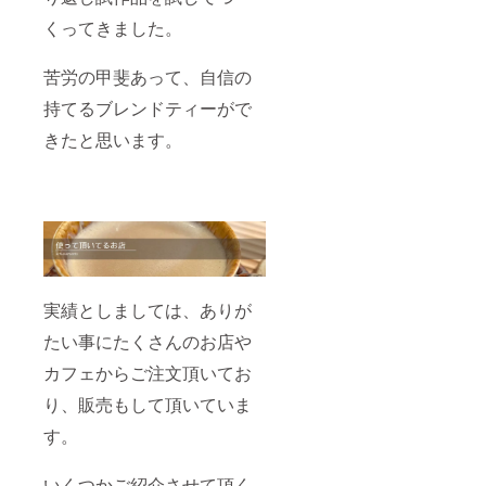
本)x3本
くってきました。
保存方
法 常
温 賞味
苦労の甲斐あって、自信の
期限
発送日
持てるブレンドティーがで
より1年
間 ◎あ
きたと思います。
またま
農園
ウェブ
サイト
にお名
前を掲
載 ・掲
載期
間：
2025年
実績としましては、ありが
1月1日
から事
たい事にたくさんのお店や
業が存
カフェからご注文頂いてお
続する
限り掲
り、販売もして頂いていま
載 ・掲
載方
す。
法：文
字での
掲載、
いくつかご紹介させて頂く