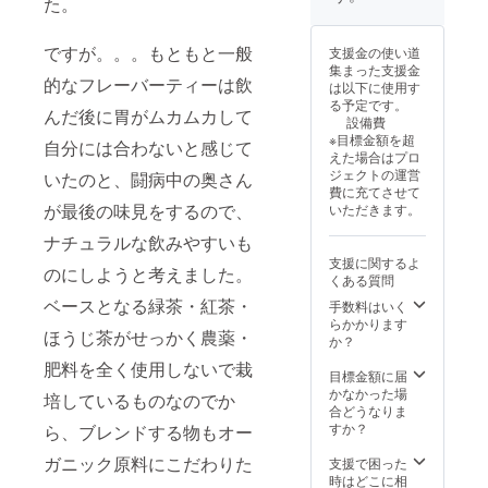
た。
ウェブ
お茶(熊
い。 ②
前を掲
SNSア
サイト
本) 金木
またご
載 ・掲
カウン
にお名
犀(中
利用の
載期
ですが。。。もともと一般
トや宣
支援金の使い道
前を掲
国)x10
SNSア
間：
伝した
集まった支援金
載 ・掲
個、カ
カウン
的なフレーバーティーは飲
2025年
い事な
は以下に使用す
載期
モミー
トや宣
1月1日
どがご
る予定です。
間：
ルのほ
んだ後に胃がムカムカして
伝した
から事
ざいま
設備費
2025年
うじ茶
い事な
業が存
したら
※目標金額を超
自分には合わないと感じて
1月1日
（2gx1
どがご
続する
併せて
えた場合はプロ
から事
0個）原
ざいま
限り掲
ご記入
ジェクトの運営
いたのと、闘病中の奥さん
業が存
材料
したら
載 ・掲
くださ
費に充てさせて
続する
お茶(熊
併せて
載方
が最後の味見をするので、
い。
いただきます。
限り掲
本) カモ
ご記入
法：文
載 ・掲
ミール
くださ
字での
ナチュラルな飲みやすいも
載方
(中
い。
掲載、
支援に関するよ
法：文
国)x10
のにしようと考えました。
外部リ
くある質問
字での
個、生
ンクの
掲載、
ベースとなる緑茶・紅茶・
姜紅茶
手数料はいく
設定も
外部リ
（2gx1
らかかります
可能で
ほうじ茶がせっかく農薬・
ンクの
0個）原
か？
す。 ※
設定も
材料
備考欄
肥料を全く使用しないで栽
可能で
お茶(熊
目標金額に届
には、
す。 ※
本) 生姜
かなかった場
①ウェ
培しているものなのでか
備考欄
(熊
合どうなりま
ブサイ
には、
本)x10
すか？
ら、ブレンドする物もオー
ト、
①ウェ
個、煎
SNS等
ブサイ
ガニック原料にこだわりた
茶
支援で困った
に掲載
ト、
（80g）
時はどこに相
しても