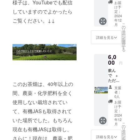
ス 内容
様子は、YouTubeでも配信
50,000
お届
量 焙煎
円のリ
け予
していますのでよかったら
和紅
ターン
定：
茶 天
2024
と同じ
ご覧ください。↓↓
年12
（2gx1
内容に
こ
月
2個）原
なりま
の
リ
材料
す。 ◎
タ
ー
お茶(熊
あまた
ン
詳細を見る
を
本)、芳
ま農園
選
択
醇和紅
ウェブ
す
る
茶 空
サイト
6,0
（2gx1
にお名
0個）原
00
前を掲
円
材料
載 ・掲
飲ん
お茶(熊
載期
で +
本) 至
間：
ただｘ
高の
2025年
このお茶畑は、40年以上の
２応
アール
1月1日
支援
援！緑
グレイ
から事
間、農薬・化学肥料を全く
者：
茶コー
（2gx7
業が存
0人
ス 内容
個）原
使用しない栽培されてい
続する
お届
量 煎茶
材料
限り掲
け予
て、有機JASも取得されて
（80g）
お茶(熊
定：
載 ・掲
原材
2024
本) 甘
載方
いた場所でした。もちろん
年12
料 お
夏天然
法：文
こ
月
茶(熊本)
香料(熊
の
字での
現在も有機JASは取得し、
リ
x2個、
本) 保存
タ
掲載、
ー
上煎茶
方法
ン
外部リ
詳細を見る
さらに！現在は、農薬・肥
を