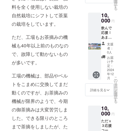
（80g）
常温 賞
選
ンクの
択
原材
味期
す
料を全く使用しない栽培の
設定も
る
料 お
限 発
可能で
10,
茶(熊本)
自然栽培にシフトして茶葉
送日よ
す。 ※
x1個、
000
り1年間
備考欄
円
の栽培をしています。
保存方
◎あま
には、
飲んで
法 常
たま農
①ウェ
応援！
温 賞味
園ウェ
ブサイ
ただ、工場もお茶摘みの機
あまた
期限
ブサイ
ト、
ま詰め
発送日
トにお
SNS等
支援
械も40年以上前のものなの
合わせ
より1年
名前を
に掲載
者：
セット
間 ◎あ
掲載 ・
0人
しても
で、故障して動かないもの
内容量
またま
掲載期
良いお
お届
焙煎和
農園
が多いです。
間：
け予
名前(よ
紅茶
ウェブ
定：
2025年
みが
天
2024
サイト
1月1日
な)、
年12
（2gx1
工場の機械は、部品やベル
にお名
から事
ニック
こ
月
2個）原
前を掲
の
業が存
ネーム
リ
トをこまめに交換してまだ
材料
載 ・掲
タ
続する
などを
ー
お茶(熊
載期
ン
限り掲
詳細を見る
ご記入
動くのですが、お茶摘みの
を
本) x3
間：
選
載 ・掲
くださ
択
個、芳
2025年
す
載方
い。 ②
機械が限界のようで、今期
る
醇和紅
1月1日
法：文
またご
10,
茶 空
から事
字での
の御茶摘みは大変苦労しま
利用の
（2gx1
000
業が存
掲載、
SNSア
円
0個）原
した。できる限りのところ
続する
外部リ
カウン
ただｘ
材料
限り掲
ンクの
トや宣
３応援
まで茶摘をしましたが、た
お茶(熊
載 ・掲
設定も
伝した
コー
本) x3