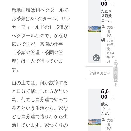
温 賞味
00
円
期限
敷地面積は14ヘクタールで
ただｘ
発送日
２応援
より1年
お茶畑は8ヘクタール。サッ
コー
間
ス！ こ
カーフィールドの1，5倍が1
支援
ちらの
者：
コース
ヘクタールなので、かなり
0人
はリ
お届
広いですが、茶園の仕事
ターン
け予
費用が
定：
（茶葉の管理・茶園の管
かから
2024
年12
ないた
理）は一人で行っていま
こ
月
め、手
の
リ
数料を
タ
す。
ー
引いた
ン
詳細を見る
を
全額を
選
択
使わせ
山の上では、何か故障する
す
る
ていた
と自分で修理した方が早い
5,0
だきま
す。 ※
00
円
為、何でも自分達でやって
このリ
飲ん
ターン
みるという生活から、家な
で +
は
ただｘ
10,000
ども自分達で造りながら生
２応
円、
支援
援！紅
30,000
活しています。家づくりの
者：
茶コー
円,
0人