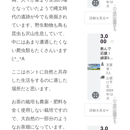
年12
材料
こ
月
となっていたようで縄文時
お茶(熊
の
リ
本)、芳
タ
ー
代の遺跡が今でも発掘され
醇和紅
ン
詳細を見る
を
茶 空
選
ています。野生動物も鳥も
択
（2gx1
す
る
0個）原
昆虫も沢山生息していて、
3,0
材料
お茶(熊
00
中にはあまり遭遇したくな
円
本) 至
飲んで
高の
い爬虫類もたくさんいます
応援！
アール
(;^_^A
緑茶3点
グレイ
セット
（2gx7
支援
内容量
個）原
者：
ここはホントに自然と共存
煎茶
材料
2人
80g 原
お茶(熊
お届
した生活をするのに適した
材料
本)、甘
け予
お茶(熊
夏天然
定：
場所だと思います。
本) x2個
2024
香料(熊
年12
上煎
本) 保存
こ
月
茶 80g
方法
の
お茶の栽培も農薬・肥料を
リ
原材
常温 賞
タ
ー
料 お
全く使用しない栽培ですの
味期
ン
詳細を見る
を
茶(熊本)
限 発
選
択
で、大自然の一部分のよう
x1個 保
送日よ
す
る
存方
り1年間
なお茶畑になっています。
3,0
法 常