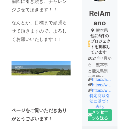
前回に引き続き、チャレン
ジさせて頂きます！！
ReiAm
ano
なんとか、目標まで頑張ら
熊本県
せて頂きますので、よろし
他に6件の
くお願いいたします！！
プロジェク
トを掲載し
ています
2021年7月か
ら、熊本県
と鹿児島県
の県境にあ
https://amacya.cart.fc2.com/
るお茶畑と
https://www.instagram.com/amatamafarm/
工場で、お
https://www.youtube.com/@user-xe7cc9gg1i
特定商取引
茶農家をし
法に基づく
ています。
表記
お茶の仕事
ページをご覧いただきあり
メッセー
は14年前か
ジを送る
がとうございます！
らやってい
ましたが、