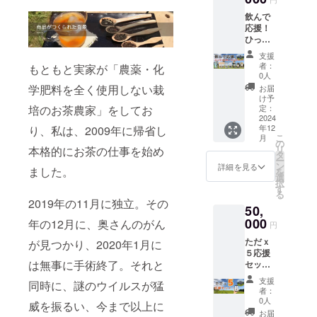
このリ
（2gx7
には、
原材
飲んで
ターン
個）原
①ウェ
料 お
応援！
は
材料
ブサイ
茶(熊本)
ひっ
10,000
お茶(熊
ト、
x1個 保
ちゃか
円、
本) ジャ
SNS等
存方
支援
めっ
30,000
スミン
に掲載
者：
もともと実家が「農薬・化
法 常
ちゃか
円,
(中
0人
しても
温 賞味
セット
50,000
国)x7
学肥料を全く使用しない栽
良いお
お届
期限
内容量
円のリ
個、金
け予
名前(よ
発送日
焙煎和
培のお茶農家」をしてお
ターン
定：
木犀の
みが
より1年
紅茶
2024
と同じ
ほうじ
な)、
間 ◎あ
年12
り、私は、2009年に帰省し
天
内容に
茶
ニック
またま
こ
月
（2gx1
なりま
の
（2gx1
ネーム
農園
リ
本格的にお茶の仕事を始め
2個）原
す。 ◎
タ
0個）原
などを
ウェブ
ー
材料
あまた
ン
材料
詳細を見る
ご記入
サイト
ました。
を
お茶(熊
ま農園
選
お茶(熊
くださ
にお名
択
本) x10
ウェブ
す
本) 金木
い。 ②
前を掲
る
個、芳
サイト
犀(中
2019年の11月に独立。その
またご
載 ・掲
50,
醇和紅
にお名
国)x7
利用の
載期
茶 空
000
前を掲
年の12月に、奥さんのがん
個、カ
SNSア
円
間：
（2gx1
載 ・掲
モミー
カウン
2025年
ただｘ
が見つかり、2020年1月に
0個）原
載期
ルのほ
トや宣
1月1日
５応援
材料
間：
うじ茶
伝した
から事
は無事に手術終了。それと
セッ
お茶(熊
2025年
（2gx1
い事な
業が存
ト！ こ
本) x10
1月1日
0個）原
どがご
支援
続する
同時に、謎のウイルスが猛
ちらの
個、至
から事
材料
者：
ざいま
限り掲
コース
高の
業が存
0人
お茶(熊
したら
威を振るい、今まで以上に
載 ・掲
はリ
アール
続する
本) カモ
お届
併せて
載方