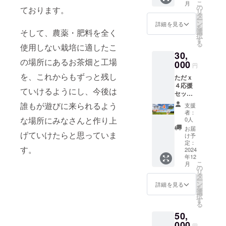
利用の
ざいま
こ
月
2個）原
なりま
の
（2gx1
ております。
SNSア
したら
リ
材料
す。 ◎
タ
0個）原
カウン
併せて
ー
お茶(熊
あまた
ン
材料
詳細を見る
トや宣
ご記入
を
本) x7
ま農園
そして、農薬・肥料を全く
選
お茶(熊
伝した
くださ
択
個、芳
ウェブ
す
本) 金木
い事な
い。
る
使用しない栽培に適したこ
醇和紅
サイト
犀(中
どがご
30,
茶 空
にお名
国)x1
ざいま
の場所にあるお茶畑と工場
（2gx1
000
前を掲
個、カ
したら
円
0個）原
載 ・掲
モミー
併せて
を、これからもずっと残し
ただｘ
材料
載期
ルのほ
ご記入
４応援
お茶(熊
間：
うじ茶
くださ
ていけるようにし、今後は
セッ
本) x7
2025年
（2gx1
い。
ト！ こ
個、至
1月1日
誰もが遊びに来られるよう
0個）原
支援
ちらの
高の
から事
材料
者：
コース
アール
な場所にみなさんと作り上
業が存
0人
お茶(熊
はリ
グレイ
続する
本) カモ
お届
げていけたらと思っていま
ターン
（2gx7
限り掲
け予
ミール
費用が
個）原
定：
載 ・掲
(中
す。
かから
2024
材料
載方
国)x1
年12
ないた
お茶(熊
法：文
個、煎
こ
月
め、手
本) 甘奈
の
字での
茶
リ
数料を
天然香
タ
掲載、
（80g）
ー
引いた
料(熊
ン
外部リ
詳細を見る
原材
を
全額を
本)x7
選
ンクの
料 お
択
使わせ
個、
す
設定も
茶(熊本)
る
ていた
ジャス
可能で
x1個、
50,
だきま
ミンの
す。 ※
上煎茶
す。 ※
000
紅茶
備考欄
（80g）
円