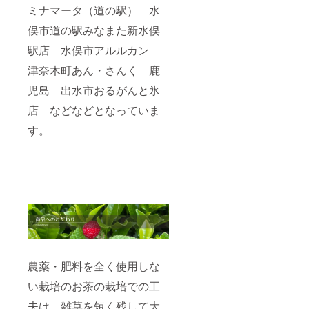
伝した
ミナマータ（道の駅） 水
い事な
どがご
俣市道の駅みなまた新水俣
ざいま
駅店 水俣市アルルカン
したら
併せて
津奈木町あん・さんく 鹿
ご記入
くださ
児島 出水市おるがんと氷
い。
店 などなどとなっていま
す。
農薬・肥料を全く使用しな
い栽培のお茶の栽培での工
夫は、雑草を短く残して大