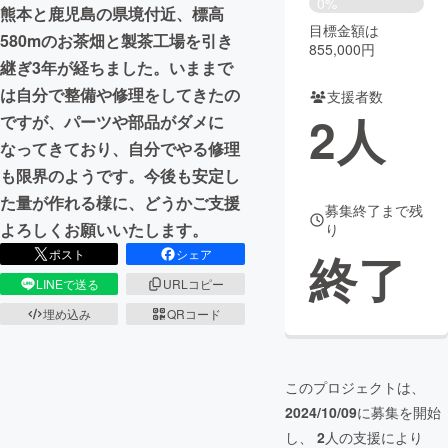
0%
熊本と鹿児島の県境付近、標高
目標金額は
まちづくり・地域活性化
580mのお茶畑と製茶工場を引き
855,000円
継ぎ3年が経ちました。いままで
は自分で整備や修理をしてきたの
支援者数
CAMPFIRE for Social Good
CAMPFIRE Creation
2
人
ですが、パーツや部品がダメに
CAMPFIREふるさと納税
machi-ya
コミュニティ
なってきており、自分でやる修理
も限界のようです。今後も安定し
た量が作れる様に、どうかご支援
募集終了まで残
よろしくお願いいたします。
り
終了
ポスト
シェア
LINEで送る
URLコピー
埋め込み
QRコード
このプロジェクトは、
2024/10/09
に募集を開始
し、
2
人の支援により