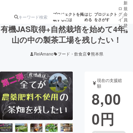
新
ロ
規
グ
会
プロジェクトを掲
はじ
プロジェクト
/
載するには
める
をさがす
イ
員
ン
登
有機JAS取得+自然栽培を始めて4年。
録
山の中の製茶工場を残したい！
人気のプロ
注目のリ
注目の新着プロ
募集終了が近いプ
もうすぐ公開
ReiAmano
フード・飲食店
熊本県
ジェクト
ターン
ジェクト
ロジェクト
されます
アート・写真
音楽
現在の支援総
額
8,00
テクノロジー・ガジェット
ゲーム・サ
0
円
映像・映画
書籍・雑誌
ビジネス・起業
チャレンジ