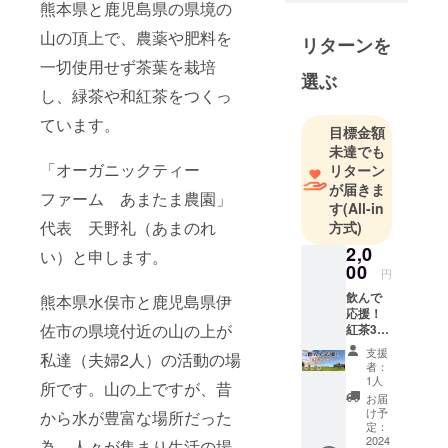
熊本県と鹿児島県の県境の
独立する事
山の頂上で、農薬や肥料を
ができまし
リターンを
た。動物た
一切使用せず茶葉を栽培
選ぶ
ちと楽しく
し、緑茶や和紅茶をつくっ
田舎暮らし
ています。
していま
目標金額
す。よろし
未達でも
「オーガニックティー
リターン
くお願い致
が届きま
します！
ファーム あまたま農園」
す
(All-in
代表 天野礼（あまのれ
方式)
2,0
い）と申します。
00
円
飲んで
熊本県水俣市と鹿児島県伊
応援！
佐市の県境付近の山の上が
紅茶3点
セット
支援
私達（夫婦2人）の活動の場
内容量
者：
焙煎和
1人
所です。山の上ですが、昔
紅茶
お届
天
け予
から水が豊富な場所だった
（2gx1
定：
2個）原
2024
為、人々が集まり生活の場