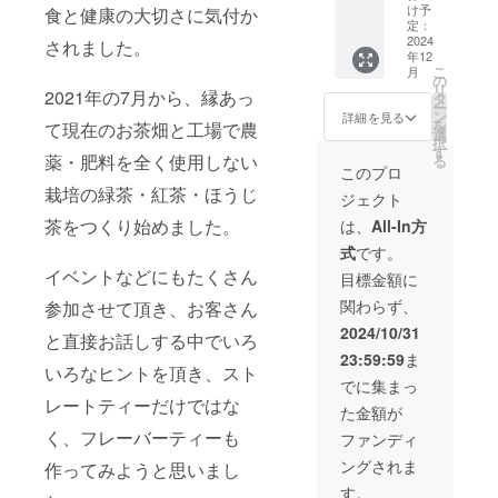
ターン
グレイ
限り掲
け予
食と健康の大切さに気付か
ミール
ご記入
法：文
費用が
原材
定：
載 ・掲
(中
くださ
字での
かから
2024
料 お
されました。
載方
国)x7
い。
掲載、
年12
ないた
茶(熊本)
法：文
個、煎
外部リ
こ
月
め、手
甘夏天
の
字での
茶
ンクの
リ
2021年の7月から、縁あっ
数料を
然香料
タ
掲載、
（80g）
設定も
ー
引いた
(熊本)
ン
外部リ
詳細を見る
原材
可能で
を
て現在のお茶畑と工場で農
全額を
（2gx7
選
ンクの
料 お
す。 ※
択
使わせ
個）x10
す
設定も
茶(熊本)
薬・肥料を全く使用しない
備考欄
る
ていた
個、
可能で
このプロ
x2個、
には、
だきま
ジャス
す。 ※
上煎茶
栽培の緑茶・紅茶・ほうじ
①ウェ
ジェクト
す。 ※
ミンの
備考欄
（80g）
ブサイ
このリ
紅茶
茶をつくり始めました。
には、
は、
All-In方
原材
ト、
ターン
（2gx7
①ウェ
料 お
SNS等
式
です。
は
個）原
ブサイ
茶(熊本)
に掲載
10,000
イベントなどにもたくさん
材料
ト、
目標金額に
x2個 保
しても
円、
お茶(熊
SNS等
存方
良いお
関わらず、
参加させて頂き、お客さん
30,000
本) ジャ
に掲載
法 常
名前(よ
円,
スミン
しても
2024/10/31
温 賞味
みが
と直接お話しする中でいろ
50,000
(中
良いお
期限
な)、
23:59:59
ま
円のリ
国)x10
名前(よ
発送日
いろなヒントを頂き、スト
ニック
ターン
個、金
みが
でに集まっ
より1年
ネーム
と同じ
木犀の
な)、
レートティーだけではな
間 ◎あ
などを
た金額が
内容に
ほうじ
ニック
またま
ご記入
なりま
く、フレーバーティーも
茶
ネーム
ファンディ
農園
くださ
す。 ◎
（2gx1
などを
ウェブ
い。 ②
ングされま
作ってみようと思いまし
あまた
0個）原
ご記入
サイト
またご
ま農園
材料
くださ
す。
にお名
利用の