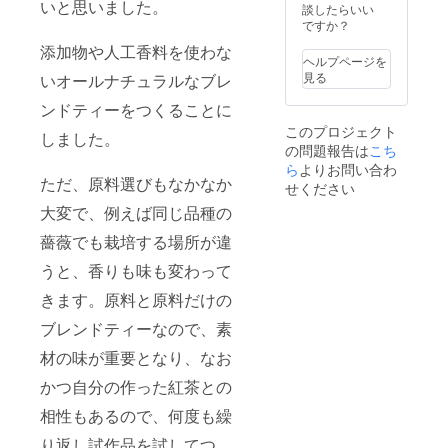
いと思いました。
SNS等
原材
談したらいい
良いお
に掲載
料 お
ですか？
名前(よ
しても
茶(熊本)
みが
添加物や人工香料を使わな
良いお
x2個、
な)、
ヘルプページを
名前(よ
上煎茶
ニック
見る
いオールナチュラルなブレ
みが
（80g）
ネーム
な)、
原材
ンドティーをつくることに
などを
ニック
料 お
ご記入
このプロジェクト
ネーム
茶(熊本)
しました。
くださ
の問題報告は
などを
こち
x2個、
い。 ②
ご記入
鴛鴦茶
ら
よりお問い合わ
またご
ただ、原料選びもなかなか
くださ
セット
せください
利用の
い。 ②
（3gx4
SNSア
大変で、例えば同じ品種の
またご
個）原
カウン
利用の
材料
トや宣
薔薇でも栽培する場所が違
SNSア
お茶(熊
伝した
カウン
本) コー
い事な
うと、香りも味も変わって
トや宣
ヒー(ブ
どがご
伝した
ラジ
きます。原料と原料だけの
ざいま
い事な
ル)x1
したら
どがご
ブレンドティーなので、素
個、芳
併せて
ざいま
香蒸留
ご記入
材の味が重要となり、なお
したら
水
くださ
併せて
（30ml
い。
かつ自分の作った紅茶との
ご記入
）原材
くださ
料 お
相性もあるので、何度も繰
い。
茶(熊本)
水(熊
り返し試作品を試してつ