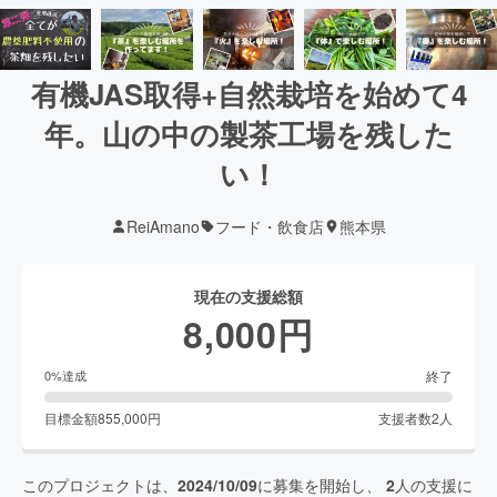
有機JAS取得+自然栽培を始めて4
年。山の中の製茶工場を残した
い！
ReiAmano
フード・飲食店
熊本県
現在の支援総額
8,000
円
終了
0
%達成
目標金額
855,000
円
支援者数
2
人
このプロジェクトは、
2024/10/09
に募集を開始し、
2
人の支援に