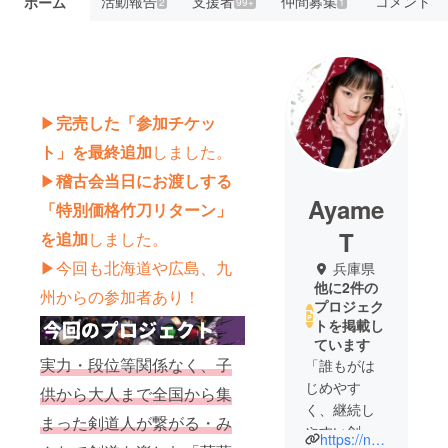
活動報告
支援者
仲間募集
コメント
ホーム
2
99+
1
▶
完売した「参加チケッ
ト」を最終追加
しました。
▶︎
稽古会当日にお渡しする
Ayame
「特別価格竹刀リターン」
T
を追加
しました。
▶︎今回も北海道や広島、九
兵庫県
他に2件の
州からの参加者あり！
プロジェク
トを掲載し
ています
実力・段位等関係なく、子
「誰もがは
じめやす
供から大人まで全国から集
く、継続し
まった剣道人が繋がる・み
やすい剣
https://note.com/ayame_sword128