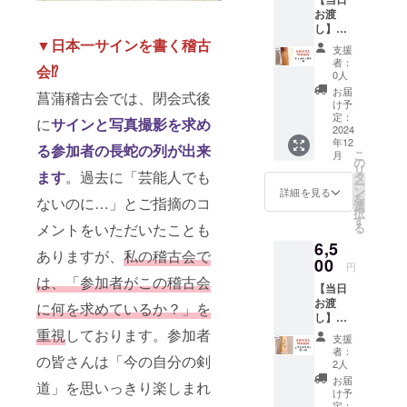
の竹刀
ングダ
い方、
す。
お渡
です。
ム39」
少年指
し】
・あな
のリ
導関係
▼日本一サインを書く稽古
チョコ
たの剣
ターン
の方、
支援
チュロ
道に笑
をご選
ユーモ
者：
会⁉︎
ス39 ・
顔を。
択下さ
0人
アを大
2024年
美味し
い。 ・
切にさ
お届
菖蒲稽古会では、閉会式後
12月7日
そうな
新作に
け予
れてい
「菖蒲
名前の
定：
目がな
る方に
に
サインと写真撮影を求め
稽古会
2024
新作竹
い方、
オスス
年12
in富
刀で
る参加者の長蛇の列が出来
他の人
メの一
こ
月
山」の
す！ ・
の
と持ち
本で
リ
会場で
ます
。過去に「芸能人でも
菖蒲稽
タ
物で差
す。 ※
ー
支援者
古会in
ン
をつけ
詳細を見る
当日お
を
ないのに…」とご指摘のコ
様に直
富山の
選
たい
渡しで
択
接お渡
応援に
す
方、少
きな
メントをいただいたことも
る
しする
繋がり
年指導
かった
6,5
為、特
ます。
関係の
場合は
ありますが、
私の稽古会で
別価格
00
・34〜
方、
発送と
円
の竹刀
38サイ
ユーモ
は、「参加者がこの稽古会
なり、
【当日
です。
ズで
アを大
その場
お渡
・あな
に何を求めているか？」を
す。39
切にさ
合は別
し】胴
たの剣
サイズ
れてい
途送料
張型エ
重視
しております。参加者
道に笑
をご希
る方に
がかか
支援
クスカ
顔を。
望の方
オスス
者：
りま
の皆さんは「今の自分の剣
リバー
美味し
は
2人
メの一
す。
36〜38
そうな
「チョ
本で
お届
道」を思いっきり楽しまれ
・2024
名前の
コチュ
け予
す。 ※
年12月7
新作竹
定：