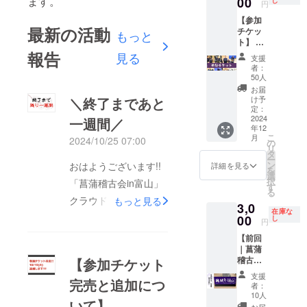
ます。
00
「消耗
し
・他の
関係の
円
信する
品の竹
人と持
方、
【参加
投稿、
刀を少
ち物で
ユーモ
最新の活動
チケッ
開会式
もっと
しでも
差をつ
アを大
ト】 ・
にてご
お得に
けたい
切にさ
「菖蒲
報告
紹介さ
見る
手に入
方、少
れてい
支援
稽古会
せてい
れるこ
年指導
者：
る方に
in富
ただき
とがで
50人
関係の
オスス
山」参
ます。
きた
方、
お届
メの一
加チ
・概要
＼終了まであと
ら…」
け予
ユーモ
本で
ケット
欄に掲
定：
という
アを大
す。
です！
2024
一週間／
載可能
思いか
切にさ
年12
・2024
なスポ
ら作っ
れてい
こ
月
2024/10/25 07:00
年12月7
ンサー
の
た竹刀
る方に
リ
日(土)富
名をご
タ
です。
オスス
ー
山大学
記入下
ン
おはようございます!!
・39サ
詳細を見る
メの一
を
第一体
さい。
選
イズで
本で
択
「菖蒲稽古会in富山」
育館に
・お礼
す
す。
す。
る
て開
のお電
28〜38
クラウドファンディン
もっと見る
3,0
催。 ・
話もか
サイズ
在庫な
グ終了まで【残り一週
剣友名
00
けさせ
し
をご希
円
刺作成
ていた
望の方
間】となりました!!!現
【前回
＆交
だきま
は「2本
｜菖蒲
換。 ・
在、クラウドファン
す。
セット
稽古会×
【参加チケット
体温ま
｜あや
ディング100%まで残
北海
るレク
めＴ竹
支援
完売と追加につ
道】で
リエー
り10%足りない状態で
刀28〜
者：
完売し
ショ
10人
38」の
いて】
す。今回は開催する会
た参加
ン。 ・