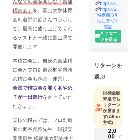
んなで剣道を楽しむ「菖蒲
道」を目指
https://syobukeikokai.localinfo.jp/
し、年齢や
https://www.instagram.com/aym0128_knd
稽古会」
を、富山大学体育
特定商取引
実力、段位
会剣道部の皆さんコラボし
法に基づく
等関係なく
表記
て、最高に盛り上げてくれ
子供から大
メッセー
人まで参加
るゲストと一緒に富山県で
ジを送る
できる「菖
開催します！
蒲稽古会」
を主催して
本稽古会は、自身の菖蒲稽
いる。剣道
リターンを
古会とプロ剣道家梶谷彪雅
日本、剣道
選ぶ
時代、剣道
の稽古会も企画・運営し、
時代イン
全国で稽古会を開くあやめ
ターナショ
目標金額
Ｔが一日進行
をさせていた
ナル掲載、
未達でも
リターン
CSテレビ朝
だきます。
が届きま
日「剣道女
す
(All-in
子」出演。
実技の稽古では、プロ剣道
方式)
習い事スク
家の梶谷彪雅先生、現役実
2,0
スク掲載。
00
円
業団選手 松尾倫太郎先生と
Yahoo!