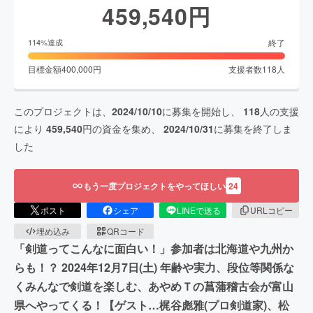
459,540
円
終了
114
%達成
目標金額
400,000
円
支援者数
118
人
このプロジェクトは、
2024/10/10
に募集を開始し、
118
人の支援
により
459,540
円の資金を集め、
2024/10/31
に募集を終了しま
した
もう一度プロジェクトをやってほしい
24
ポスト
シェア
LINEで送る
URLコピー
埋め込み
QRコード
「剣道ってこんなに面白い！」参加者は北海道や九州か
らも！？ 2024年12月7日(土) 年齢や実力、段位等関係な
くみんなで剣道を楽しむ、あやめＴの菖蒲稽古会が富山
県へやってくる！【ゲスト…梶谷彪雅(プロ剣道家)、松