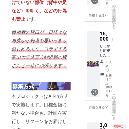
もっと
本稽古
けていない部位（背中や足
思いか
る方に
こ
月
楽しめ
ではも
の
ら作っ
オスス
リ
る。 ・
など）を叩く」などの行為
ちろん
タ
た竹刀
メの一
ー
菖蒲稽
地稽古
ン
です。
詳細を見る
本で
を
も禁止
です。
古会in
でもか
選
・28〜
す。
択
富山の
なり使
す
38サイ
※34以下
る
応援に
いやす
ズで
のサイ
参加者の皆様が一日様々な
15,
繋がり
い「胴
す。39
ズはご
ます。
000
張型の
サイズ
用意し
円
角度から剣道を思いっきり
※消費
竹刀」
をご希
ており
しっか
税、送
です。
望の方
楽しめるよう、コラボする
ませ
り応援
料等を
・39サ
は「2本
ん。
した
含む金
富山大学体育会剣道部の皆
イズで
セット
い！
額で
す。
｜あや
支援
【スポ
さんと一緒に頑張ります！
す。 ・
36〜38
めＴ竹
者：
ンサー
あやめ
サイズ
2人
刀39」
になれ
Ｔの名
をご希
のリ
お届
るチ
前「綾
望の方
け予
ターン
ケッ
芽」を
定：
は「胴
をご選
ト】 ・
2024
分けた
張｜エ
択下さ
年11
本プロ
「綾」
クスカ
い。 ・
こ
本プロジェクトはAll-in方式
月
ジェク
と
の
リバー
他の人
リ
トペー
「芽」
タ
36〜
と持ち
で実施します。目標金額に
ー
ジ、菖
で２本
ン
38」の
詳細を見る
物で差
を
蒲稽古
セット
選
リター
満たない場合も、計画を実
をつけ
択
会in富
のお得
す
ンをご
たい
る
山に関
な竹刀
行し、リターンをお届けし
選択下
方、少
3,0
する情
です。
さい。
年指導
在庫な
報を発