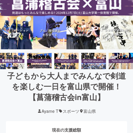
子どもから大人までみんなで剣道
を楽しむ一日を富山県で開催！
【菖蒲稽古会in富山】
Ayame T
スポーツ
富山県
現在の支援総額