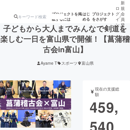
新
ロ
規
グ
会
プロジェクトを掲
はじ
プロジェクト
/
載するには
める
をさがす
イ
員
ン
登
子どもから大人までみんなで剣道を
録
楽しむ一日を富山県で開催！【菖蒲稽
古会in富山】
人気のプロ
注目のリ
注目の新着プロ
募集終了が近いプ
もうすぐ公開
ジェクト
ターン
ジェクト
ロジェクト
されます
Ayame T
スポーツ
富山県
アート・写真
音楽
現在の支援総
テクノロジー・ガジェット
ゲーム・サ
額
459,
映像・映画
書籍・雑誌
540
ビジネス・起業
チャレンジ