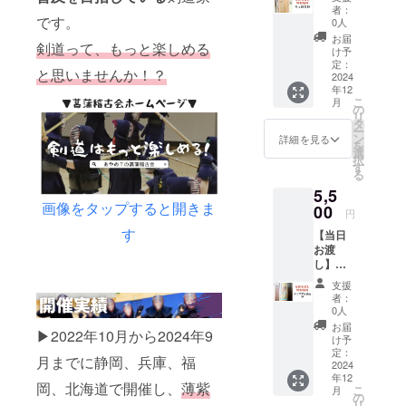
ス39 ・
刀で
は
者：
2024年
です。
す。 ・
「チュ
0人
12月7日
菖蒲稽
ロス
お届
剣道って、もっと楽しめる
「菖蒲
古会in
39」の
け予
稽古会
富山の
定：
リター
と思いませんか！？
in富
2024
応援に
ンをご
年12
山」の
繋がり
選択下
こ
月
会場で
ます。
の
さい。
リ
支援者
・28〜
タ
・新作
ー
様に直
38サイ
ン
に目が
詳細を見る
を
接お渡
ズで
選
ない
択
しする
す。39
す
方、他
る
為、特
サイズ
の人と
5,5
別価格
をご希
持ち物
画像をタップすると開きま
の竹刀
00
望の方
で差を
円
です。
は「キ
つけた
す
【当日
・あな
ングダ
い方、
お渡
たの剣
ム28〜
少年指
し】キ
道に笑
38」の
導関係
ングダ
顔を。
リター
の方、
支援
ム富山
美味し
ンをご
ユーモ
者：
39 ・
そうな
選択下
0人
アを大
2024年
名前の
さい。
切にさ
お届
▶︎2022年10月から2024年9
12月7日
新作竹
・新作
け予
れてい
「菖蒲
刀で
定：
に目が
る方に
月までに静岡、兵庫、福
稽古会
2024
す！ ・
ない
オスス
年12
in富
菖蒲稽
方、他
メの一
岡、北海道で開催し、
薄紫
こ
月
山」の
古会in
の
の人と
本で
リ