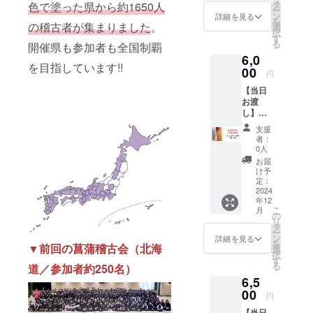
会場で
富山の
タ
色で塗った県から約1650人
持ち物
す。 ※
ー
支援者
応援に
ン
で差を
詳細を見る
当日お
を
様に直
の稽古者が集まりました
。
繋がり
選
つけた
渡しで
択
接お渡
ます。
す
い方、
きな
る
開催県も参加者も全国制覇
しする
・39サ
少年指
かった
6,0
為、特
イズで
導関係
場合は
を目指しています!!
別価格
00
す。
の方、
発送と
円
の竹刀
28〜38
ユーモ
なり、
【当日
です。
サイズ
アを大
その場
お渡
・富山
をご希
切にさ
合は別
し】
県開催
望の方
れてい
途送料
チョコ
記念竹
は
る方に
がかか
支援
チュロ
刀で
「チュ
オスス
者：
りま
ス34〜
す。 ・
ロス
0人
メの一
す。
38 ・
菖蒲稽
28〜
本で
お届
2024年
古会in
38」の
け予
す。 ※
12月7日
富山の
定：
リター
当日お
「菖蒲
2024
応援に
ンをご
渡しで
年12
稽古会
繋がり
選択下
きな
こ
月
in富
ます。
の
さい。
かった
リ
山」の
・39サ
タ
・新作
場合は
ー
会場で
イズで
ン
に目が
詳細を見る
発送と
を
▼前回の菖蒲稽古会（北海
支援者
す。
選
ない
なり、
択
様に直
28〜38
す
方、他
その場
る
道／参加者約250名）
接お渡
サイズ
の人と
合は別
6,5
しする
をご希
持ち物
途送料
為、特
00
望の方
で差を
がかか
円
別価格
は「キ
つけた
りま
【当日