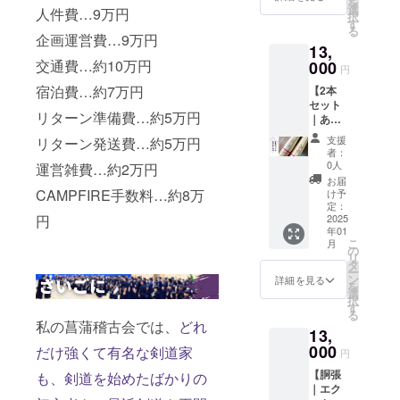
を
できま
古会in
ス」。
選
少年指
人件費…9万円
る方に
択
せん。
富山の
※消費
す
導関係
オスス
る
応援に
税、送
企画運営費…9万円
の方、
メの一
13,
繋がり
料等を
ユーモ
本で
交通費…約10万円
ます。
000
含む金
アを大
す。
円
※消費
額で
切にさ
※32以下
宿泊費…約7万円
【2本
税、送
す。 ・
れてい
のサイ
セット
料等を
39サイ
る方に
ズはご
リターン準備費…約5万円
｜あや
含む金
ズで
オスス
用意し
めＴ竹
額で
す。
メの一
ており
支援
リターン発送費…約5万円
刀28〜
す。 ・
34〜38
本で
者：
ませ
38】 ・
あやめ
サイズ
0人
運営雑費…約2万円
す。
ん。
あなた
Ｔのレ
をご希
お届
の剣道
ギュ
CAMPFIRE手数料…約8万
望の方
け予
に笑顔
ラー竹
定：
は
円
を。剣
2025
刀！基
「チョ
年01
道は
本稽古
コ・
こ
月
もっと
ではも
の
チュロ
リ
楽しめ
ちろん
タ
ス34〜
ー
る。 ・
地稽古
ン
38」の
詳細を見る
を
菖蒲稽
でもか
選
リター
択
古会in
なり使
す
ンをご
る
富山の
いやす
選択下
私の菖蒲稽古会では、
どれ
13,
応援に
い「胴
さい。
繋がり
000
張型の
だけ強くて有名な剣道家
・新作
円
ます。
竹刀」
に目が
【胴張
も、剣道を始めたばかりの
※消費
です。
ない
｜エク
税、送
・36〜
方、他