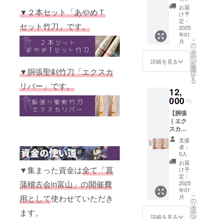
・食事
コ・
含む金
ズをご
お届
会の付
▼２本セット「あやめＴ
チュロ
額で
希望の
け予
き添い
ス39 ・
す。 ・
定：
方は
セット竹刀」です。
は１名
あなた
2025
39サイ
「チョ
までと
年01
の剣道
ズで
コ・
こ
させて
月
に笑顔
す。
の
チュロ
リ
いただ
を。剣
28〜38
タ
ス39」
ー
きま
道は
サイズ
ン
のリ
詳細を見る
を
す。 ・
もっと
をご希
選
ターン
▼胴張聖剣竹刀「エクスカ
択
稽古会
楽しめ
望の方
す
をご選
る
の付き
る。 ・
は「キ
リバー」です。
択下さ
添いは
12,
菖蒲稽
ングダ
い。 ・
２名ま
古会in
000
ム×富山
新作に
円
で入場
富山の
28〜
目がな
可能で
【胴張
応援に
38」の
い方、
す。 ・
｜エク
繋がる
リター
他の人
紙のチ
スカリ
竹刀で
ンをご
と持ち
ケット
バー】
す。 ・
選択下
物で差
支援
は発行
36〜38
「チュ
さい。
をつけ
者：
いたし
・あな
ロス竹
・記念
0人
たい
ませ
たの剣
刀」を
品がお
方、少
お届
ん。 ・
道に笑
▼集まった資金は
全て「菖
強化し
好きな
け予
年指導
プロ
顔を。
た炭化
定：
方、他
関係の
ジェク
蒲稽古会in富山」の開催費
剣道は
2025
バー
の人と
方、
ト終了
年01
もっと
ジョン
持ち物
ユーモ
こ
用として
使わせていただき
月
後の
楽しめ
「チョ
の
で差を
アを大
リ
キャン
る。 ・
コ・
タ
つけた
切にさ
ます。
ー
セルは
菖蒲稽
チュロ
ン
い方、
詳細を見る
れてい