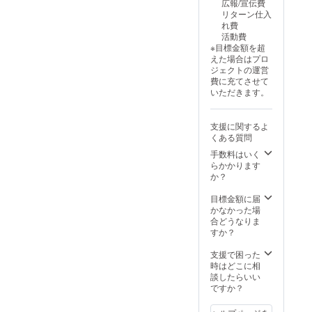
広報/宣伝費
影。 ・
リターン仕入
参加者
れ費
限定
活動費
LINE
※目標金額を超
オープ
えた場合はプロ
ントー
ジェクトの運営
クで事
費に充てさせて
前交
いただきます。
流・終
了後の
写真動
支援に関するよ
画共
くある質問
有。
《追加
手数料はいく
につい
らかかります
て》
か？
※CAMP
FIREで
目標金額に届
は、限
かなかった場
定数の
合どうなりま
あるリ
すか？
ターン
を全く
支援で困った
同じ内
時はどこに相
容・金
談したらいい
額で追
ですか？
加出来
ない