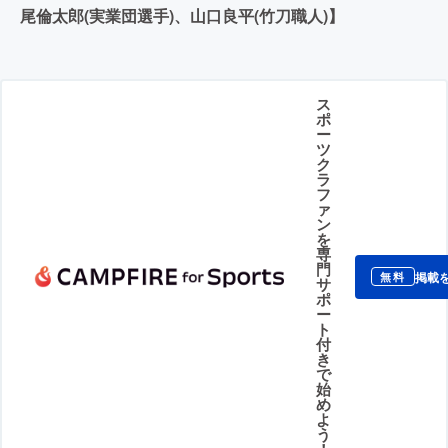
尾倫太郎(実業団選手)、山口良平(竹刀職人)】
ス
ポ
ー
ツ
ク
ラ
フ
ァ
ン
を
専
門
掲載
無料
サ
ポ
ー
ト
付
き
で
始
め
よ
う