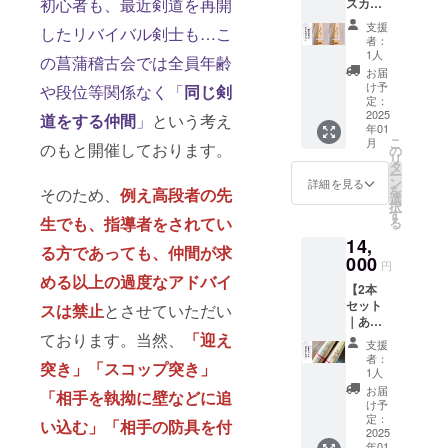
初心者も、最近剣道を再開
スカリ
料等を
38サイ
の人と
バー】
含む金
ズで
持ち物
支援
したリバイバル剣士も…こ
39 ・あ
額で
す。39
で差を
者：
なたの
す。 ・
サイズ
1人
つけた
の菖蒲稽古会では全員年齢
剣道に
あやめ
をご希
い方、
お届
笑顔
Ｔの名
望の方
け予
や段位等関係なく「
同じ剣
少年指
を。剣
前「綾
定：
は「胴
導関係
道は
2025
芽」を
道をする仲間
」
という考え
張｜エ
の方、
年01
もっと
分けた
クスカ
ユーモ
こ
月
のもと開催しております。
楽しめ
「綾」
の
リバー
アを大
リ
る。 ・
と
タ
39」の
切にさ
ー
菖蒲稽
「芽」
ン
リター
詳細を見る
れてい
を
そのため、
例え高段者の先
古会in
で２本
選
ンをご
る方に
択
富山の
セット
す
選択下
オスス
生でも、指導者をされてい
る
応援に
のお得
さい。
メの一
14,
繋がり
な竹刀
・他の
本で
る方であっても、仲間が求
ます。
000
です。
人と持
す。
円
※消費
「消耗
める以上の過度なアドバイ
ち物で
【2本
税、送
品の竹
差をつ
セット
料等を
スは禁止
とさせていただい
刀を少
けたい
｜あや
含む金
しでも
方、少
ております。当然、
「迎え
めＴ竹
額で
お得に
年指導
支援
刀39】
す。 ・
手に入
関係の
者：
突き」「スコップ突き」
・あな
あやめ
れるこ
1人
方、
たの剣
Ｔのレ
とがで
ユーモ
お届
「相手を執拗に壁などに追
道に笑
ギュ
きた
け予
アを大
顔を。
ラー竹
定：
ら…」
切にさ
い込む」「相手の防具を付
剣道は
2025
刀！基
という
れてい
年01