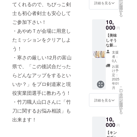
ー
加でき
イズで
ン
たい
詳細を見る
てくれるので、ちびっこ剣
かった
を
るチ
す。
選
方、少
場合は
択
ケッ
28〜38
士も初心者剣士も安心して
す
年指導
発送と
る
ト】
サイズ
関係の
なり、
10,
ご参加下さい！
《食事
をご希
方、
その場
会につ
000
望の方
ユーモ
合は別
円
・あやめＴが会場に用意し
いて》
は「２
アを大
途送料
【美味
・チ
本セッ
切にさ
がかか
たミッションをクリアしよ
しそう
ケット
トの綾
れてい
りま
な新作
には飲
芽28〜
る方に
す。
う！
竹刀
食代が
38」の
オスス
支援
28〜
含まれ
リター
・寒さの厳しい12月の富山
メの一
者：
38】
ていま
ンをご
0人
本で
チュロ
す。 ・
県で、「この後試合だった
選択下
す。 ※
お届
ス ・あ
スタッ
さい。
け予
当日お
らどんなアップをするとい
なたの
フが未
定：
・他の
渡しで
剣道に
2025
成年者
人と持
きな
いか？」をプロ剣道家と現
年01
笑顔
の場合
ち物で
かった
こ
月
を。剣
は必ず
の
差をつ
場合は
役実業団選手に教わろう！
リ
道は
保護者
タ
けたい
発送と
ー
もっと
の付添
ン
方、少
詳細を見る
なり、
・竹刀職人山口さんに「竹
を
楽しめ
いが必
選
年指導
その場
択
る。 ・
要で
す
刀に関するお悩み相談」も
関係の
合は別
る
菖蒲稽
す。（※
方、
途送料
10,
古会in
出来ます！
保護者
ユーモ
がかか
富山の
000
様の飲
アを大
りま
円
応援に
食代が
切にさ
す。
【キン
繋がる
別途か
れてい