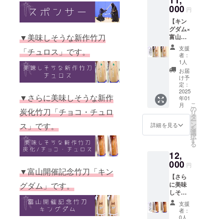
11,
アを大
による
菖蒲稽
000
ンをご
切にさ
円
指導稽
古会in
選択下
れてい
古 ・プ
【キン
富山の
さい。
る方に
ロが認
グダム×
応援に
・新作
オスス
める竹
▼美味しそうな新作竹刀
富山
繋がる
に目が
メの一
刀職人
ver.39
竹刀で
ない
本で
支援
の竹刀
「チュロス」です。
】 ・あ
す。 ・
方、他
す。
者：
相談室
なたの
「チュ
の人と
1人
・集合
剣道に
ロス竹
持ち物
お届
写真撮
笑顔
刀」を
で差を
け予
影 ・参
を。剣
強化し
定：
つけた
加者限
道は
2025
た炭化
い方、
▼さらに美味しそうな新作
定LINE
年01
もっと
バー
少年指
オープ
こ
月
楽しめ
ジョン
の
導関係
炭化竹刀「チョコ・チュロ
ントー
リ
る。 ・
「チョ
タ
の方、
クで事
ー
菖蒲稽
コ・
ン
ス」です。
ユーモ
詳細を見る
前交流
を
古会in
チュロ
選
アを大
・ス
択
富山の
ス」。
す
切にさ
タッフ
る
応援に
※消費
れてい
限定ラ
12,
繋がる
税、送
る方に
インへ
富山開
000
料等を
オスス
円
の招待
催限定
▼富山開催記念竹刀「キン
含む金
メの一
・終了
【さら
販売竹
額で
本で
後の写
グダム」です。
に美味
刀で
す。 ・
す。
真動画
しそう
す。 ※
34〜38
共有
な新作
消費
サイズ
支援
《注意
竹刀】
税、送
です。
者：
事項》
チョ
料等を
39サイ
0人