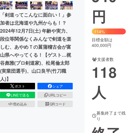
円
まちづくり・地域活性化
「剣道ってこんなに面白い！」参
加者は北海道や九州からも！？
CAMPFIRE for Social Good
CAMPFIRE Creation
2024年12月7日(土) 年齢や実力、
114%
CAMPFIREふるさと納税
machi-ya
コミュニティ
段位等関係なくみんなで剣道を楽
目標金額は
400,000円
しむ、あやめＴの菖蒲稽古会が富
山県へやってくる！【ゲスト…梶
支援者数
谷彪雅(プロ剣道家)、松尾倫太郎
118
(実業団選手)、山口良平(竹刀職
人)】
人
ポスト
シェア
LINEで送る
URLコピー
埋め込み
QRコード
募集終了まで残
り