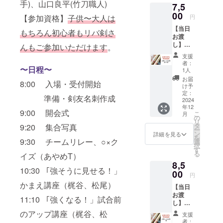
渡しで
手)、山口良平(竹刀職人)
7,5
しする
ます。
持ち物
きな
為、特
00
・36〜
で差を
かった
【参加資格】
子供〜大人は
円
別価格
38サイ
つけた
場合は
【当日
の竹刀
ズで
もちろん初心者もリバ剣さ
い方、
発送と
お渡
です。
す。39
少年指
なり、
し】２
・胴張
んもご参加いただけます
。
サイズ
導関係
その場
本セッ
型の聖
をご希
の方、
合は別
支援
トの綾
剣竹刀
望の方
ユーモ
者：
途送料
〜日程〜
芽28〜
です。
は「エ
1人
アを大
がかか
38 ・
あやめ
クスカ
切にさ
お届
りま
8:00 入場・受付開始
2024年
Ｔも練
リバー
け予
れてい
す。
12月7日
習用で
定：
39」の
る方に
準備・剣友名刺作成
「菖蒲
2024
愛用し
リター
オスス
年12
稽古会
ていま
ンをご
メの一
9:00 開会式
こ
月
in富
す。 ・
の
選択下
本で
リ
山」の
菖蒲稽
タ
9:20 集合写真
さい。
す。 ※
ー
会場で
古会in
ン
・練習
詳細を見る
当日お
を
支援者
9:30 チームリレー、○×ク
富山の
選
用でも
渡しで
択
様に直
応援に
す
使いや
きな
る
イズ（あやめT）
接お渡
繋がり
すい竹
かった
8,5
しする
ます。
刀をお
場合は
10:30 ｢強そうに見せる！」
為、特
00
・39サ
求めの
発送と
円
別価格
イズで
方や、
なり、
かまえ講座（梶谷、松尾）
【当日
の竹刀
す。
ユーモ
その場
お渡
です。
36〜38
アを大
11:10 ｢強くなる！」試合前
合は別
し】２
・富山
サイズ
切にさ
途送料
本セッ
県開催
のアップ講座（梶谷、松
をご希
れてい
がかか
支援
トの綾
記念竹
望の方
る方に
者：
りま