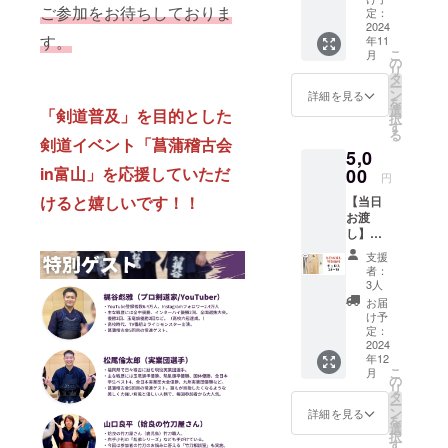
ご参加をお待ちしておりま
でお礼
定：
のお電
2024
す。
年11
話をさ
こ
月
せてい
の
リ
ただき
タ
ー
ます。
ン
詳細を見る
を
・事前
選
「剣道普及」を目的とした
択
に
す
る
Skype
剣道イベント「菖蒲稽古会
5,0
アプリ
in富山」を応援していただ
のダウ
00
円
ンロー
けると嬉しいです！！
【当日
ドをお
お渡
願いい
し】
たしま
チュロ
す。 ・
支援
ス28〜
リター
者：
38 ・
ンの履
3人
2024年
行準備
お届
12月7日
が整い
け予
「菖蒲
ました
定：
稽古会
2024
ら、
年12
in富
CAMPF
こ
月
山」の
IREメー
の
リ
会場で
ルへ
タ
ー
支援者
Skype
ン
詳細を見る
を
様に直
通話の
選
択
接お渡
ご案内
す