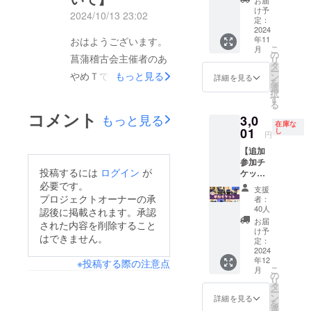
リター
お届
者限定
日本一
け予
ンをご
場の収容人数（※余裕
2024/10/13 23:02
手拭
を経験
定：
選択下
を持って稽古できる人
い。特
2024
したゲ
さい。
年11
おはようございます。
別に残
ストに
・他の
数）がいつもの県外版
こ
月
してお
よる指
の
人と持
菖蒲稽古会主催者のあ
リ
いた最
菖蒲稽古会の半分以下
導稽
タ
ち物で
ー
後の10
やめＴです！本プロ
もっと見る
古。 ・
ン
詳細を見る
差をつ
です。その為、ご案内
を
枚で
プロが
選
けたい
ジェクトを応援して下
択
す。前
認める
す
をいつものように沢山
方、少
る
回の手
竹刀職
さっている皆さま、
年指導
コメント
送ってチケットが売り
もっと見る
3,0
拭いが
人の竹
関係の
在庫な
「菖蒲稽古会in富山」
次の稽
01
刀相談
し
切れてしまっては失礼
方、
円
古会を
室。 ・
にご参加いただく皆さ
ユーモ
【追加
になる為、ちょうど売
応援！
集合写
アを大
ま、ご支援誠にありが
参加チ
※消費
真撮
切にさ
り切れるか売り切れな
投稿するには
ログイン
が
ケッ
税、送
影。 ・
れてい
とうございます。実は
ト】 ・
必要です。
料等を
いか…というギリギリ
参加者
る方に
支援
「菖蒲
昨日、「参加チケッ
含む金
限定
プロジェクトオーナーの承
者：
オスス
ラインを狙って近県の
稽古会
額で
LINE
40人
認後に掲載されます。承認
メの一
ト」がクラウドファン
in富
す。
オープ
個人・団体様にお声が
お届
本で
された内容を削除すること
山」参
ディング開催から僅か
ントー
け予
す。
はできません。
けしておりました。そ
加チ
定：
クで事
二日という速さで売り
ケット
2024
前交
の狙い通り、参加チ
年12
です！
※投稿する際の注意点
流・終
切れてしまいまし
こ
月
ケットは残り10枚なの
・2024
の
了後の
リ
た…。連休明けの
年12月7
タ
写真動
ですが、そこからなか
ー
日(土)富
ン
画共
詳細を見る
10/15(火)に参加チ
を
山大学
なかプロジェクトの達
選
有。