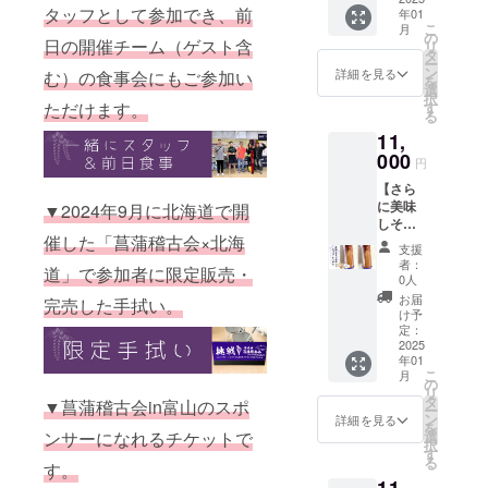
28〜38
で差を
以下を
タッフとして参加でき、前
年01
を。剣
サイズ
つけた
楽しみ
こ
月
道は
です。
の
い方、
ながら
日の開催チーム（ゲスト含
リ
もっと
39サイ
タ
少年指
一緒に
ー
楽しめ
ズをご
ン
導関係
詳細を見る
む）の食事会にもご参加い
サポー
を
る。 ・
希望の
選
の方、
トして
択
菖蒲稽
方は
ただけます。
す
ユーモ
いただ
る
古会in
「キン
アを大
けま
11,
富山の
グダム×
切にさ
す。 ・
応援に
000
富山
れてい
2024年
円
繋がる
39」の
る方に
12月7日
【さら
竹刀で
リター
オスス
(土)富山
に美味
▼2024年9月に北海道で開
す。 ※
ンをご
メの一
大学第
しそう
消費
選択下
本で
一体育
催した「菖蒲稽古会×北海
な新作
税、送
さい。
す。
館にて
支援
竹刀】
料等を
・記念
者：
開催 ・
道」で参加者に限定販売・
チョ
含む金
品がお
0人
剣友名
コ・
額で
好きな
お届
刺作成
完売した手拭い。
チュロ
す。 ・
方、他
け予
＆交換
ス34〜
28〜38
定：
の人と
・体温
38 ・あ
2025
サイズ
持ち物
まるレ
年01
なたの
をご希
で差を
クリ
こ
月
剣道に
望の方
の
つけた
エー
リ
笑顔
は
タ
い方、
▼菖蒲稽古会in富山のスポ
ション
ー
を。剣
「チュ
ン
少年指
詳細を見る
・日本
を
道は
ロス
ンサーになれるチケットで
選
導関係
一を経
択
もっと
28〜
す
の方、
験した
る
す。
楽しめ
38」の
ユーモ
ゲスト
る。 ・
リター