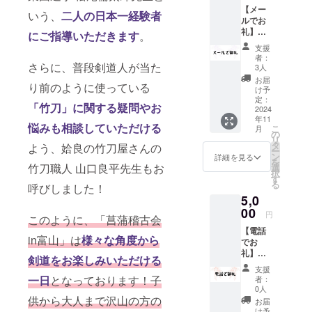
【メー
ニュース掲
いう、
二人の日本一経験者
ルでお
載。静岡FM
礼】菖
にご指導いただきます
。
蒲稽古
K-MIX
支援
会in富
者：
SUZUKIマス
山を応
さらに、普段剣道人が当た
3人
タートーク
援︎！ ・
お届
り前のように使っている
支援者
出演。Voicy
け予
様にお
定：
パーソナリ
「竹刀」に関する疑問やお
礼の
2024
年11
ティ。主な
メール
悩みも相談していただける
こ
月
を送ら
の
実績: 中学時
リ
せてい
タ
よう、姶良の竹刀屋さんの
代に神埼市
ー
ただき
ン
詳細を見る
を
ます。
長旗全国選
竹刀職人 山口良平先生もお
選
択
す
抜中学生大
る
呼びしました！
会優勝。長
5,0
00
野県居合道
円
このように、「菖蒲稽古会
大会団体・
【電話
in富山」は
様々な角度から
でお
個人優勝な
礼】菖
ど。
剣道をお楽しみいただける
蒲稽古
支援
会in富
一日
となっております！子
者：
山を応
0人
援！ ・
供から大人まで沢山の方の
お届
Skype
け予