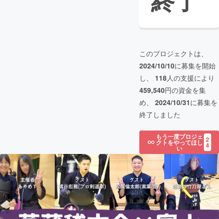
終了
このプロジェクトは、
2024/10/10
に募集を開始
し、
118
人の支援により
459,540
円の資金を集
め、
2024/10/31
に募集を
終了しました
もう一度プロジェ
2
クトをやってほし
4
い