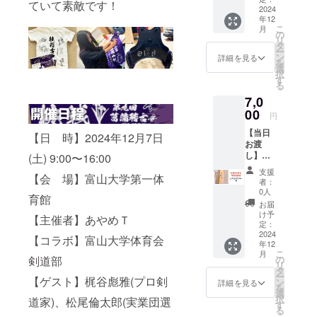
ロス
当日お
ていて素敵です！
日「菖
2024
刀で
39」の
渡しで
年12
蒲稽古
す！ ・
リター
きな
こ
月
会in富
菖蒲稽
の
ンをご
かった
リ
山」の
古会in
タ
選択下
場合は
ー
会場で
富山の
ン
さい。
詳細を見る
発送と
を
支援者
応援に
選
・新作
なり、
択
様に直
繋がり
す
に目が
その場
る
接お渡
ます。
ない
合は別
7,0
しする
・39サ
方、他
途送料
為、特
00
イズで
の人と
がかか
円
別価格
す。
持ち物
りま
【当日
の竹刀
34〜38
【日 時】2024年12月7日
で差を
す。
お渡
です。
サイズ
つけた
し】胴
(土) 9:00〜16:00
・胴張
をご希
い方、
張型エ
型の聖
望の方
少年指
支援
【会 場】富山大学第一体
クスカ
剣竹刀
は
導関係
者：
リバー
です。
「チュ
0人
の方、
育館
39 ・
あやめ
ロス
ユーモ
お届
2024年
Ｔも練
39」の
け予
アを大
【主催者】あやめＴ
12月7日
習用で
定：
リター
切にさ
「菖蒲
2024
愛用し
ンをご
【コラボ】富山大学体育会
れてい
年12
稽古会
ていま
選択下
る方に
こ
月
in富
す。 ・
剣道部
の
さい。
オスス
リ
山」の
菖蒲稽
タ
・新作
メの一
ー
【ゲスト】梶谷彪雅(プロ剣
会場で
古会in
ン
に目が
詳細を見る
本で
を
支援者
富山の
選
ない
す。 ※
択
道家)、松尾倫太郎(実業団選
様に直
応援に
す
方、他
当日お
る
接お渡
繋がり
の人と