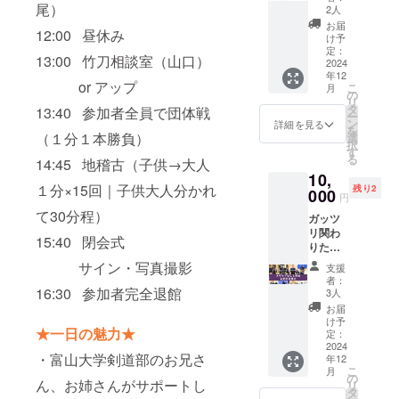
芽39 ・
尾）
刀で
は「エ
2人
オスス
す。
2024年
す。 ・
クスカ
メの一
お届
12:00 昼休み
12月7日
菖蒲稽
リバー
け予
本で
「菖蒲
古会in
定：
36〜
す。 ※
13:00 竹刀相談室（山口）
稽古会
2024
富山の
38」の
当日お
年12
in富
応援に
リター
渡しで
or アップ
こ
月
山」の
繋がり
の
ンをご
きな
リ
会場で
ます。
タ
選択下
13:40 参加者全員で団体戦
かった
ー
支援者
・28〜
ン
さい。
詳細を見る
場合は
を
様に直
（１分１本勝負）
38サイ
選
・練習
発送と
択
接お渡
ズで
す
用でも
なり、
る
14:45 地稽古（子供→大人
しする
す。39
使いや
その場
10,
為、特
サイズ
すい竹
合は別
１分×15回｜子供大人分かれ
残り2
別価格
000
をご希
刀をお
途送料
円
の竹刀
望の方
求めの
がかか
て30分程）
ガッツ
です。
は「２
方や、
りま
リ関わ
・富山
本セッ
ユーモ
15:40 閉会式
す。
りた
県開催
トの綾
アを大
※34以下
い！
記念竹
芽39」
サイン・写真撮影
切にさ
のサイ
支援
【ス
刀で
のリ
れてい
者：
ズはご
タッフ
16:30 参加者完全退館
す。 ・
ターン
3人
る方に
用意し
として
菖蒲稽
をご選
オスス
お届
ており
参加＋
古会in
択下さ
け予
メの一
ませ
★一日の魅力★
前日夜
富山の
定：
い。 ・
本で
ん。
に開催
2024
応援に
他の人
す。 ※
・富山大学剣道部のお兄さ
年12
チーム
繋がり
と持ち
当日お
こ
月
の食事
ます。
の
物で差
渡しで
ん、お姉さんがサポートし
リ
会に参
・39サ
タ
をつけ
きな