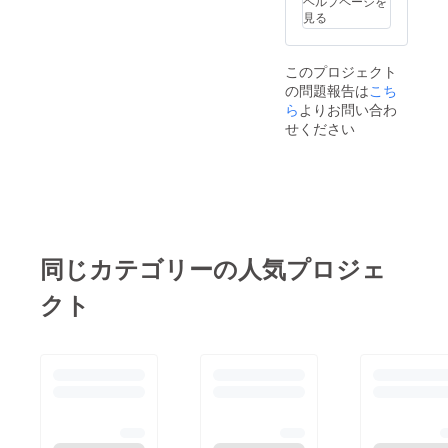
ヘルプページを
為、
見る
［3,000
円
→3,001
このプロジェクト
円］で
の問題報告は
追加販
こち
売をさ
ら
よりお問い合わ
せて頂
せください
いてお
りま
す。
《注意
事項》
・付き
添いの
方は２
同じカテゴリーの人気プロジェ
名まで
入場可
クト
能で
す。 ・
紙のチ
ケット
は発行
いたし
ませ
ん。 ・
プロ
ジェク