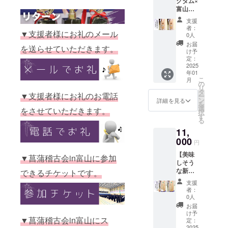
グダム×
竹刀で
かりま
る方に
富山
す。 ※
す。）
オスス
ver.28
消費
※前日の
メの一
支援
〜38】
税、送
開催
本で
者：
▼支援者様にお礼のメール
・あな
料等を
チーム
0人
す。 ※
たの剣
含む金
（ゲス
当日お
お届
を送らせていただきます。
道に笑
額で
ト含
け予
渡しで
顔を。
す。 ・
定：
む）の
きな
剣道は
2025
28〜38
食事会
かった
年01
もっと
サイズ
は18
場合は
こ
月
楽しめ
です。
の
時〜20
発送と
リ
る。 ・
39サイ
タ
時の時
なり、
▼支援者様にお礼のお電話
ー
菖蒲稽
ズをご
ン
間帯で
詳細を見る
その場
を
古会in
希望の
選
予定し
をさせていただきます。
合は別
択
富山の
方は
す
ており
途送料
る
応援に
「チュ
ます。
がかか
11,
繋がる
ロス
場所は
りま
富山開
000
39」の
CAMPF
す。
円
催限定
リター
IREメー
【美味
販売竹
ンをご
▼菖蒲稽古会in富山に参加
ルにて
しそう
刀で
選択下
お知ら
な新作
できるチケットです。
す。 ※
さい。
せいた
竹刀
消費
・新作
しま
支援
39】
税、送
に目が
す。
者：
チュロ
料等を
ない
0人
《ス
ス ・あ
含む金
方、他
タッフ
お届
なたの
額で
の人と
け予
につい
▼菖蒲稽古会in富山にス
剣道に
す。 ・
定：
持ち物
て》 ▼
笑顔
2025