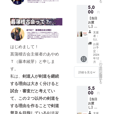
る
しする
を送ら
5,0
為、特
せてい
別価格
00
ただき
円
の竹刀
ます。
【当日
です。
・通話
お渡
・あな
時間は
し】キ
たの剣
最長30
ングダ
道に笑
分まで
支援
ム富山
顔を。
可能で
者：
28〜38
美味し
す。
0人
・2024
そうな
お届
はじめまして！
年12月7
名前の
け予
日「菖
新作竹
定：
菖蒲稽古会主催者のあやめ
蒲稽古
2024
刀で
年12
会in富
す！ ・
Ｔ（藤本綾芽）と申しま
こ
月
山」の
菖蒲稽
の
リ
会場で
古会in
タ
す。
ー
支援者
富山の
ン
詳細を見る
を
様に直
私は、
剣道人が剣道を継続
応援に
選
択
接お渡
繋がり
す
る
する理由は大きく分けると
しする
ます。
5,5
為、特
・28〜
試合・審査だと考えてい
別価格
00
38サイ
円
の竹刀
ズで
て、この２つ以外の剣道を
【当日
です。
す。39
お渡
・富山
サイズ
する理由を作ることで剣道
し】
県開催
をご希
チュロ
記念竹
普及を目指している
剣道家
望の方
支援