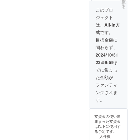
択
第一体
ケットを追加させてい
す
《注意
成率を動かせていない
る
育館に
事項》
このプロ
ただきます！
て開
のが現状です。なんと
・付き
ジェクト
催。 ・
（※CAMPFIREが土日
添いの
か100%達成できると
剣友名
方は２
は、
All-In方
祝お休みの為。）参加
刺作成
名まで
嬉しいです。これまで
式
です。
＆交
入場可
をご希望の皆様、土曜
ご支援いただいた99人
換。 ・
能で
目標金額に
日から今朝にかけて
体温ま
す。 ・
の皆様、本当にありが
関わらず、
るレク
紙のチ
メールで案内を送らせ
リエー
とうございます。開催
ケット
2024/10/31
ていただいた道場様に
ショ
は発行
に向け、しっかりと準
23:59:59
ま
ン。 ・
いたし
は、ご不便とご迷惑を
日本一
備を進めていきたいと
ませ
でに集まっ
を経験
おかけしますが、何卒
ん。 ・
思います！菖蒲稽古会
た金額が
したゲ
プロ
よろしくお願いいたし
ストに
ジェク
主催者あやめＴ
ファンディ
よる指
ます。 P.S. 「菖蒲稽
ト終了
ングされま
導稽
後の
古会in富山」では、ク
古。 ・
キャン
す。
プロが
セルは
リスマス仮装OKで
認める
できま
す！菖蒲稽古会主催者
竹刀職
せん。
支援金の使い道
人の竹
あやめＴ
集まった支援金
刀相談
は以下に使用す
室。 ・
syobukeikokai@gmail.
る予定です。
集合写
com
人件費
真撮