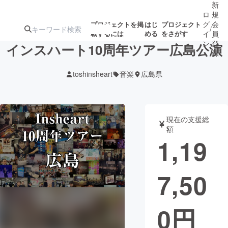
新
ロ
規
グ
会
プロジェクトを掲
はじ
プロジェクト
/
載するには
める
をさがす
イ
員
ン
登
インスハート10周年ツアー広島公演
録
toshinsheart
音楽
広島県
人気のプロ
注目のリ
注目の新着プロ
募集終了が近いプ
もうすぐ公開
ジェクト
ターン
ジェクト
ロジェクト
されます
現在の支援総
額
アート・写真
音楽
1,19
テクノロジー・ガジェット
ゲーム・サ
7,50
映像・映画
書籍・雑誌
0
円
ビジネス・起業
チャレンジ