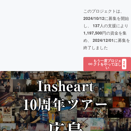
このプロジェクトは、
2024/10/12
に募集を開始
し、
137
人の支援により
1,197,500
円の資金を集
め、
2024/12/01
に募集を
終了しました
もう一度プロジェ
2
クトをやってほし
6
い