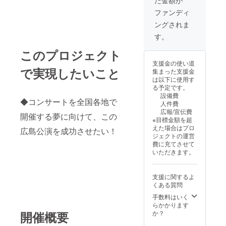
た金額が
プロジェク
も、1つの申し込
反社会勢力、宗
ター、スクリー
ファンディ
みにつきお席の
教団体、政治結
ンなどのご用意
確保は1席のみと
社、マルチ商
ングされま
は主催者様にて
なります。予め
法、ネットワー
お願い致しま
す。
ご了承下さい。
クビジネス等に
す。 ※ミニコン
関与されている
このプロジェクト
サートの入場料
場合、開催をお
は主催者様で決
断りいたしま
支援金の使い道
定していただい
で実現したいこと
す。 ※運営から
集まった支援金
て構いません。
のメールが迷惑
は以下に使用す
開催例 ・入場無
フォルダやプロ
る予定です。
料（学校、施設
モーションフォ
設備費
など） ・チャリ
◆コンサートを全国各地で
ルダに入ってし
人件費
ティーコンサー
まうことがあり
広報/宣伝費
開催する夢に向けて、この
ト ・通常コン
ますので、合わ
※目標金額を超
サート（主催者
せてご確認くだ
えた場合はプロ
広島公演を成功させたい！
様よりチケット
さい。 docomo
ジェクトの運営
販売可） ※演奏
やsoftbank、
費に充てさせて
は4-50分程度に
ezwebなどの
いただきます。
なります。 ※開
キャリアメー
催の有効期限は
ル、iCloudなど
2025年12月31
一部のメールア
支援に関するよ
日までとしま
ドレスはセキュ
くある質問
す。 ※オンライ
リティ設定によ
ン配信は対応致
手数料はいく
り、システムか
しかねます。 ※
らかかります
らの自動送信
開催は日本国内
か？
開催概要
メールが届かな
に限ります。 ※
いため、上記以