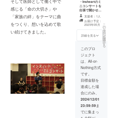
そして医師として働く中で
・Insheartのミ
望の方は、11時
プロジェク
ニコンサートを
30分にお越しい
ター、スクリー
感じる「命の大切さ」や
出張で開かせて
ただくようお願
ンなどのご用意
いただきます。
いします。 詳細
は主催者様にて
「家族の絆」をテーマに曲
支援者：1人
〜注意点〜 ※日
日時 2025年6
お願い致しま
お届け予定：
程は
月14日（土） 14
をつくり、想いを込めて歌
す。 ※ミニコン
こ
2025年05月
の
Insheart（イン
時開場、15時開
サートの入場料
リ
タ
い続けてきました。
スハート）の都
演 会場 ゲバン
は主催者様で決
ー
ン
合に合う、土
詳細を見る
トホール 広島県
定していただい
を
選
日、祝日になり
広島市中区本川
て構いません。
択
す
ます。 ※ご購入
町2-1-13 和光パ
開催例 ・入場無
る
を検討されてい
このプロ
レス21 5F Tell
料（学校、施設
る方は、必ず日
082-503-1711
など） ・チャリ
ジェクト
程および詳細を
前方指定席とな
ティーコンサー
事前にお問い合
は、All-or-
ります。 ※3歳未
ト ・通常コン
わせ下さい。事
満の入場不可。
サート（主催者
Nothing方式
前のご連絡なく
※クラウドファン
様よりチケット
ご購入いただい
です。
ディングの特性
販売可） ※演奏
てもコンサート
上、大変お手数
は4-50分程度に
目標金額を
を行えない可能
をおかけします
なります。 ※開
性があります。
達成した場
が 複数枚ご購入
催の有効期限は
その際の返金は
いただく場合、
2025年12月31
合にのみ、
いたしかねま
「1席ずつ」人数
日までとしま
す。 連絡先
2024/12/01
分のご購入をお
す。 ※オンライ
insheart.fan@g
願いします。 ※2
ン配信は対応致
23:59:59
ま
mail.com ※会
席分以上の料金
しかねます。 ※
場、音響設備、
でに集まっ
を振り込んでい
開催は日本国内
音響スタッフ、
ただいた場合
に限ります。 ※