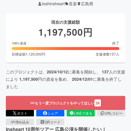
toshinsheart
音楽
広島県
現在の支援総額
1,197,500
円
終了
106
%達成
目標金額
1,120,000
円
支援者数
137
人
このプロジェクトは、
2024/10/12
に募集を開始し、
137
人の支援
により
1,197,500
円の資金を集め、
2024/12/01
に募集を終了し
ました
もう一度プロジェクトをやってほしい
26
ポスト
シェア
LINEで送る
URLコピー
埋め込み
QRコード
Insheart 10周年ツアー 広島公演を開催したい！