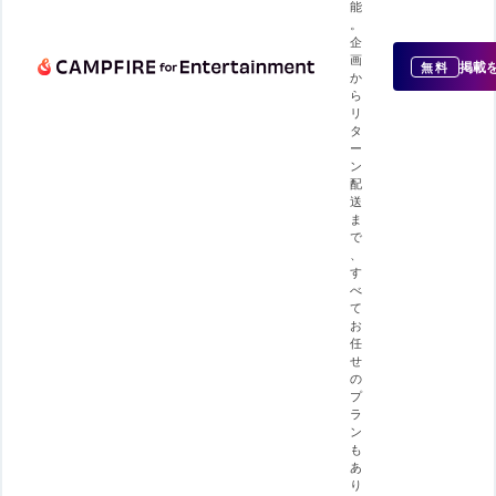
能
。
企
画
掲載
無料
か
ら
リ
タ
ー
ン
配
送
ま
で
、
す
べ
て
お
任
せ
の
プ
ラ
ン
も
あ
り