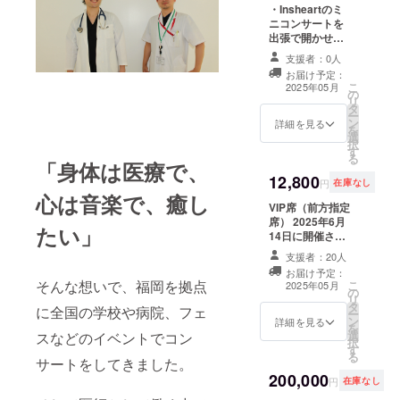
席分以上の料金
・Insheartのミ
14日（土） 14時
を振り込んでい
ニコンサートを
開場、15時開演
ただいた場合
出張で開かせて
会場 ゲバント
も、1つの申し込
いただきます。
ホール 広島県広
みにつきお席の
支援者：0人
〜注意点〜 ※日
島市中区本川町
確保は1席のみと
お届け予定：
程は
2-1-13 和光パレ
なります。予め
こ
2025年05月
の
Insheart（イン
ス21 5F Tell
ご了承下さい。
リ
タ
スハート）の都
082-503-1711
ー
ン
合に合う、土
詳細を見る
自由席となりま
を
選
日、祝日になり
す。 ※3歳未満の
択
す
ます。 ※ご購入
入場不可。
る
「身体は医療で、
を検討されてい
12,800
る方は、必ず日
円
在庫なし
程および詳細を
心は音楽で、癒し
VIP席（前方指定
事前にお問い合
席） 2025年6月
わせ下さい。事
たい」
14日に開催され
前のご連絡なく
る Insheart 10周
ご購入いただい
支援者：20人
年ツアー 広島
てもコンサート
お届け予定：
公演 VIP席（前
を行えない可能
そんな想いで、福岡を拠点
こ
2025年05月
の
方指定席）＋リ
性があります。
リ
タ
ハーサル見学
その際の返金は
に全国の学校や病院、フェ
ー
ン
権 チケットで
詳細を見る
いたしかねま
を
選
スなどのイベントでコン
す。 開場前にご
す。 連絡先
択
す
来場いただき、
insheart.fan@g
る
サートをしてきました。
リハーサル見学
mail.com ※会
200,000
いただくことが
場、音響設備、
円
在庫なし
可能です。 ご希
音響スタッフ、