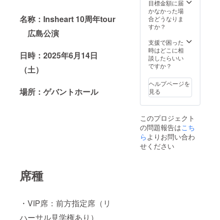
反社会勢力、宗
目標金額に届
外のメールで登
教団体、政治結
かなかった場
録をお願いしま
名称：Insheart 10周年tour
社、マルチ商
合どうなりま
す。
法、ネットワー
すか？
広島公演
クビジネス等に
関与されている
支援で困った
場合、開催をお
時はどこに相
日時：2025年6月14日
断りいたしま
談したらいい
す。 ※運営から
ですか？
（土）
のメールが迷惑
フォルダやプロ
ヘルプページを
モーションフォ
場所：ゲバントホール
見る
ルダに入ってし
まうことがあり
ますので、合わ
このプロジェクト
せてご確認くだ
の問題報告は
こち
さい。 docomo
ら
よりお問い合わ
やsoftbank、
ezwebなどの
せください
キャリアメー
ル、iCloudなど
一部のメールア
席種
ドレスはセキュ
リティ設定によ
り、システムか
らの自動送信
・VIP席：前方指定席（リ
メールが届かな
いため、上記以
ハーサル見学権あり）