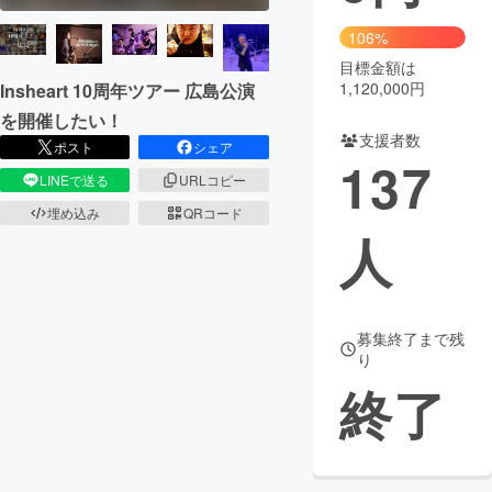
106%
まちづくり・地域活性化
目標金額は
1,120,000円
Insheart 10周年ツアー 広島公演
CAMPFIRE for Social Good
CAMPFIRE Creation
を開催したい！
支援者数
CAMPFIREふるさと納税
machi-ya
コミュニティ
ポスト
シェア
137
LINEで送る
URLコピー
埋め込み
QRコード
人
募集終了まで残
り
終了