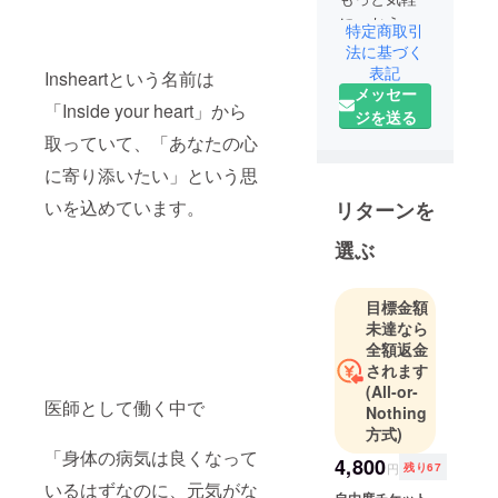
に、おうち
特定商取引
で医学に触
法に基づく
れて欲しい
表記
Insheartという名前は
メッセー
という想い
「Inside your heart」から
ジを送る
で「おうち
取っていて、「あなたの心
クリニッ
ク」を開設
に寄り添いたい」という思
いを込めています。
リターンを
現役医師音
楽ユニット
選ぶ
「Insheart」
のVo/Violin
目標金額
武田鉄矢さ
未達なら
んも出演す
全額返金
る映画「い
されます
のちスケッ
(All-or-
医師として働く中で
Nothing
チ」主題歌
方式)
担当
「身体の病気は良くなって
NHK「生さ
4,800
円
残り67
だ」、
いるはずなのに、元気がな