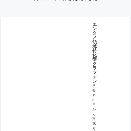
エ
ン
タ
メ
領
域
特
化
型
ク
ラ
フ
ァ
ン
手
数
料
0
円
か
ら
実
施
可