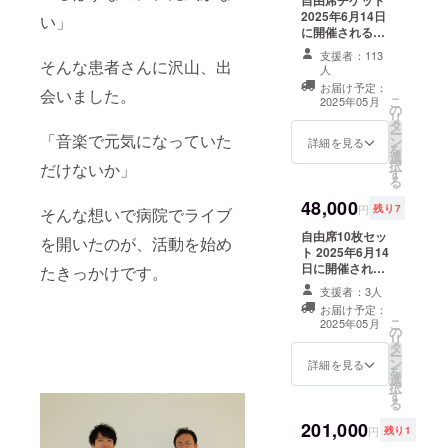
自由席チケット
TBS「あさ
2025年6月14日
い」
に開催される
チャン」、
Insheart 10周年
フジテレビ
支援者：113
そんな患者さんに沢山、出
ツアー 広島公
人
など密着番
演 自由席チケッ
お届け予定：
会いました。
トです。 詳細 日
組放送
こ
2025年05月
の
時 2025年6月
リ
タ
14日（土） 14時
ー
「音楽で元気になっていた
ン
詳細を見る
開場、15時開演
を
選
会場 ゲバント
択
だけないか」
す
ホール 広島県広
る
島市中区本川町
48,000
2-1-13 和光パレ
円
残り7
そんな想いで病院でライブ
ス21 5F Tell
自由席10枚セッ
082-503-1711
を開いたのが、活動を始め
ト 2025年6月14
自由席となりま
日に開催される
たきっかけです。
す。 ※3歳未満の
Insheart 10周年
入場不可。 ※ク
支援者：3人
ツアー 広島公
ラウドファン
お届け予定：
演 自由席チケッ
ディングの特性
こ
2025年05月
の
ト 10枚セット
上、大変お手数
リ
タ
です。 是非ご友
をおかけします
ー
ン
人、関係者の皆
詳細を見る
が 複数枚ご購入
を
選
様とお誘いあわ
いただく場合、
択
す
せの上 お越しい
「1席ずつ」人数
る
ただけたら嬉し
分のご購入をお
201,000
いです。 詳細 日
願いします。 ※2
円
残り1
時 2025年6月