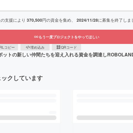
人の支援により
370,500
円の資金を集め、
2024/11/28
に募集を終了しま
もう一度プロジェクトをやってほしい
RLコピー
埋め込み
QRコード
ロボットの新しい仲間たちを迎え入れる資金を調達しROBOLA
ェックしています