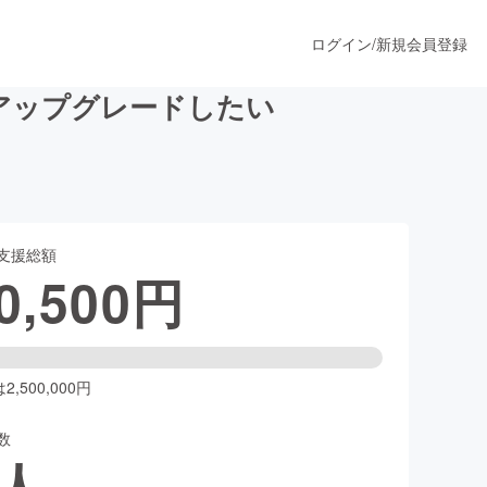
ログイン
/
新規会員登録
にアップグレードしたい
うすぐ公開されます
支援総額
プロダクト
0,500
円
ファッション
スポーツ
,500,000円
数
ア
ソーシャルグッド
人