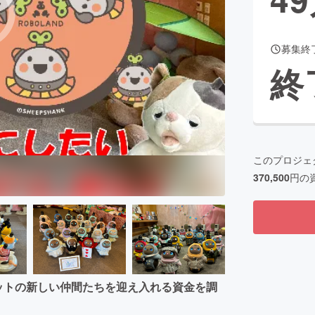
募集終
CAMPFIRE for Social Good
CAMPFIRE Creation
終
CAMPFIREふるさと納税
machi-ya
コミュニティ
このプロジェ
370,500
円の
ボットの新しい仲間たちを迎え入れる資金を調