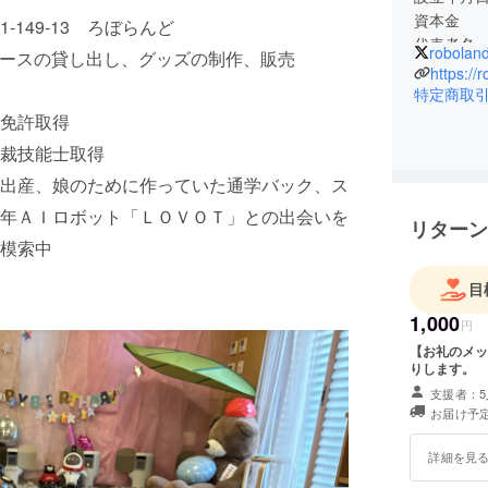
資本金 １００,０００円
9-13 ろぼらんど
代表者
robolan
ースの貸し出し、グッズの制作、販売
所在地 
https://
ぼらんど
特定商取
事業内容
許取得
し、グッ
技能士取得
経営者略
娘のために作っていた通学バック、ス
１９９
１９９
年ＡＩロボット「ＬＯＶＯＴ」との出会いを
リターン
独立自
模索中
めに作っ
り作家に
目
を経てＡ
1,000
円
【お礼のメッ
りします。
支援者：5
お届け予定
詳細を見