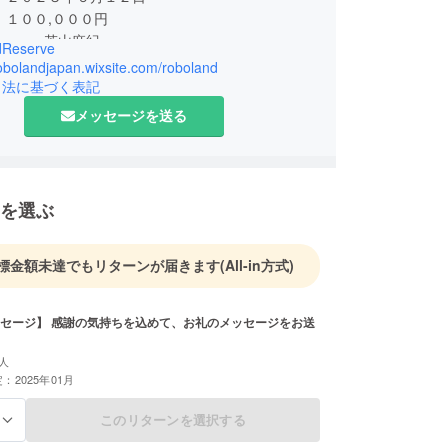
名 若山麻紀
dReserve
埼玉県さいたま市大宮区東町1-149-13 ろ
robolandjapan.wixsite.com/roboland
引法に基づく表記
 AIロボット用コンセプトスペースの貸し出
メッセージを送る
ズの制作、販売
歴 埼玉県生まれ
４年 職業訓練指導員免許取得
６年 国家検定１級和裁技能士取得
を選ぶ
営ののち、結婚、長女出産、娘のた
ていた通学バック、スモッグなどが好評を得、手作
２０１９年ＡＩロボット「ＬＯＶＯＴ」との出会い
標金額未達でもリターンが届きます
(All-in方式)
Ｉロボットとにんげんとの暮らしかたを模索中
セージ】 感謝の気持ちを込めて、お礼のメッセージをお送
人
：2025年01月
このリターンを選択する
る