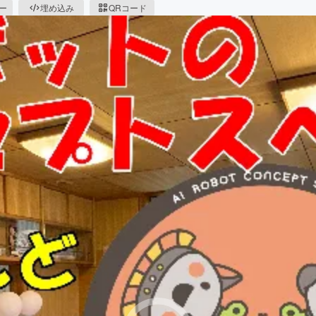
ピー
埋め込み
QRコード