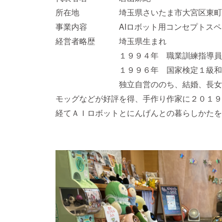
所在地 埼玉県さいたま市大宮区東町1-14
事業内容 AIロボット用コンセプトスペ
経営者略歴 埼玉県生まれ
１９９４年 職業訓練指導員免
１９９６年 国家検定１級和裁
独立自営ののち、結婚、長女出産、
モッグなどが好評を得、手作り作家に２０１９
経てＡＩロボットとにんげんとの暮らしかたを