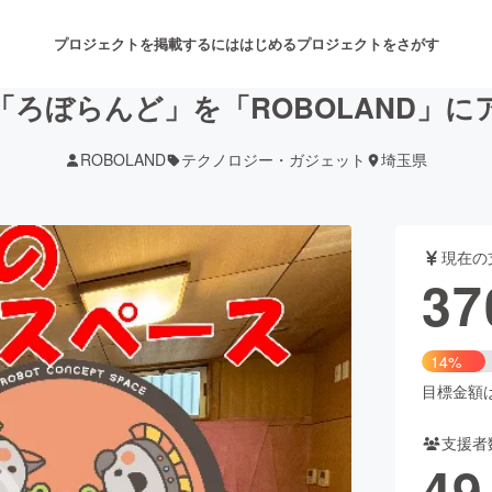
プロジェクトを掲載するには
はじめる
プロジェクトをさがす
「ろぼらんど」を「ROBOLAND」
ROBOLAND
テクノロジー・ガジェット
埼玉県
注目のリターン
注目の新着プロジェクト
募集終了が近いプロジェクト
も
現在の
音楽
舞台・パフォーマンス
37
ゲーム・サービス開発
フード・飲食店
14%
書籍・雑誌出版
アニメ・漫画
目標金額は2
支援者
チャレンジ
ビューティー・ヘルスケ
49