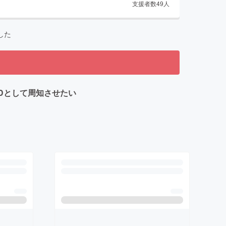
支援者数
49
人
した
NDとして周知させたい