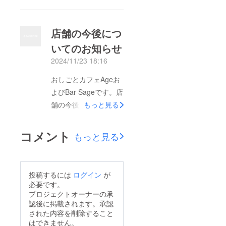
した。到着までしばし
くなっており申し訳あ
お待ちください。今後
りません。また、内容
も当店をよろしくお願
店舗の今後につ
の変更をご報告いたし
いいたします。
いてのお知らせ
ます。この3点セット
2024/11/23 18:16
は本来「おしごとカ
フェAge」「Bar
おしごとカフェAgeお
Sage」「両店名の
よびBar Sageです。店
入ったもの」の3種類
舗の今後についてお知
もっと見る
を制作予定でしたが、
らせします。まず、ク
先日のご案内通り「お
ラウドファンディング
コメント
もっと見る
しごとカフェAge」は
にご協賛いただいた皆
休業の運びとなりまし
様に御礼を申し上げま
た。そこで「Bar
す。ありがとうござい
投稿するには
ログイン
が
Sage」のタオルのみ
ました。目標額には遠
必要です。
を作成し、支援者様に
く及ばずでしたが、当
プロジェクトオーナーの承
は計3枚お送りすると
認後に掲載されます。承認
店のような小さな個人
いう形を取らせていた
された内容を削除すること
店に集まった金額とし
はできません。
だきます。また、タオ