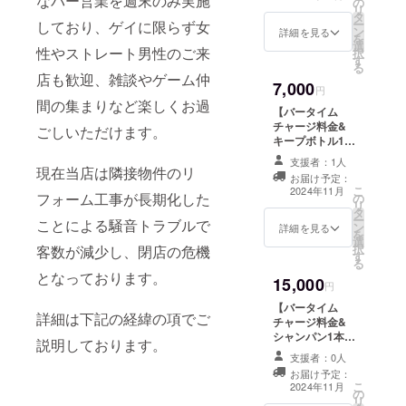
なバー営業を週末のみ実施
の
店時にお渡しい
リ
タ
たします。店主
ー
しており、ゲイに限らず女
ン
にクラウドファ
詳細を見る
を
選
ンディングで支
性やストレート男性のご来
択
す
援をした旨をお
る
声掛けくださ
店も歓迎、雑談やゲーム仲
7,000
い。 ・有効期
円
間の集まりなど楽しくお過
間：2024年11月
【バータイム
23日まで ※支援
チャージ料金&
ごしいただけます。
額が目標以上に
キープボトル1本
なりましたら別
ご提供チケッ
途アナウンスし
支援者：1人
ト】 もしくはソ
現在当店は隣接物件のリ
有効期限を延長
お届け予定：
フトドリンク飲
こ
いたします
2024年11月
フォーム工事が長期化した
の
み放題に変更可
リ
タ
能 ・初回来店時
ー
ことによる騒音トラブルで
ン
にお渡しいたし
詳細を見る
を
選
ます。店主にク
択
客数が減少し、閉店の危機
す
ラウドファン
る
ディングで支援
となっております。
15,000
をした旨をお声
円
掛けください。
【バータイム
・有効期間：
詳細は下記の経緯の項でご
チャージ料金&
2024年11月23
シャンパン1本ご
説明しております。
日まで ※支援額
提供チケット】
が目標以上にな
支援者：0人
・初回来店時に
りましたら別途
お届け予定：
お渡しいたしま
こ
アナウンスし有
2024年11月
の
す。店主にクラ
リ
効期限を延長い