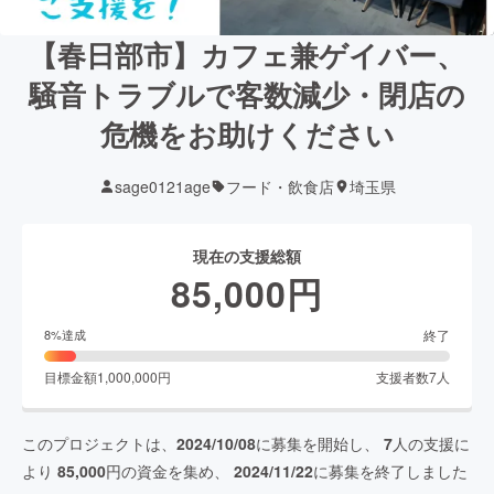
【春日部市】カフェ兼ゲイバー、
騒音トラブルで客数減少・閉店の
危機をお助けください
sage0121age
フード・飲食店
埼玉県
現在の支援総額
85,000
円
終了
8
%達成
目標金額
1,000,000
円
支援者数
7
人
このプロジェクトは、
2024/10/08
に募集を開始し、
7
人の支援に
より
85,000
円の資金を集め、
2024/11/22
に募集を終了しました