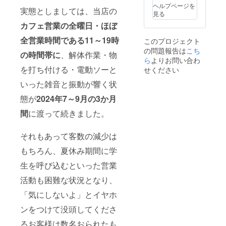
ヘルプページを
実態としましては、当店の
見る
カフェ営業の全曜日・ほぼ
全営業時間である11～19時
このプロジェクト
の問題報告は
こち
の時間帯に
、解体作業・物
ら
よりお問い合わ
を打ち付ける・電動ソーと
せください
いった雑音と振動が響く状
態が
2024年7～9月の3か月
間
に渡って続きました。
それもあって客数の減少は
もちろん、夏休み期間に学
生を呼び込むといった営業
活動も困難な状況となり、
「気にしないよ」とイヤホ
ンをつけて没頭してくださ
るお客様は数名おられたも