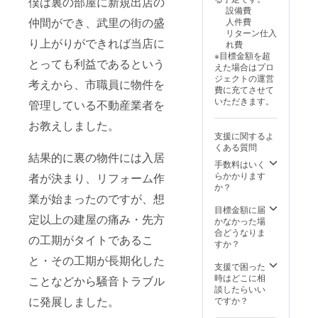
僕は裏の部屋に新規出店の
設備費
仲間ができ、武里の街の盛
人件費
リターン仕入
り上がりができれば当店に
れ費
※目標金額を超
とっても利益であるという
えた場合はプロ
ジェクトの運営
考えから、市職員に物件を
費に充てさせて
いただきます。
管理している不動産業者を
お教えしました。
支援に関するよ
くある質問
結果的に裏の物件には入居
手数料はいく
らかかります
者が決まり、リフォーム作
か？
業が始まったのですが、想
目標金額に届
定以上の建屋の痛み・先方
かなかった場
合どうなりま
の工期がタイトであるこ
すか？
と・その工期が長期化した
支援で困った
時はどこに相
ことなどから騒音トラブル
談したらいい
に発展しました。
ですか？