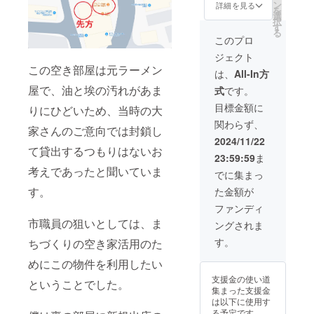
ン
ケット ・オリジ
詳細を見る
を
選
ナルタオル3点
択
す
セット 有効期
る
間：2024年11月
このプロ
23日まで ※支援
ジェクト
額が目標以上に
この空き部屋は元ラーメン
なりましたら別
は、
All-In方
途アナウンスし
屋で、油と埃の汚れがあま
式
です。
有効期限を延長
いたします
目標金額に
りにひどいため、当時の大
関わらず、
家さんのご意向では封鎖し
2024/11/22
て貸出するつもりはないお
23:59:59
ま
考えであったと聞いていま
でに集まっ
す。
た金額が
ファンディ
市職員の狙いとしては、ま
ングされま
す。
ちづくりの空き家活用のた
めにこの物件を利用したい
支援金の使い道
ということでした。
集まった支援金
は以下に使用す
る予定です。