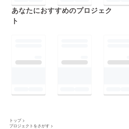
断しました。日中のか
あなたにおすすめのプロジェク
なりの長時間で開店し
ておりましたが、ほと
ト
んど利益を出していま
せん。その中でもご愛
用いただいたお客様に
は申し訳ありません
が、ご理解をお願いい
たします。「Bar
Sage」について
は、・営業時間
19:00～24:00（1時間
前倒し）・営業曜日
木・金・土（木を増
発、祝前日を廃止）と
いう体制で11/28(木)
より営業再開いたしま
トップ
>
す。しかし、状況に
プロジェクトをさがす
>