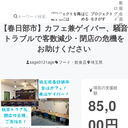
新
ロ
規
グ
会
プロジェクトを掲
はじ
プロジェクト
/
載するには
める
をさがす
イ
員
ン
登
【春日部市】カフェ兼ゲイバー、騒音
録
トラブルで客数減少・閉店の危機を
お助けください
人気のプロ
注目のリ
注目の新着プロ
募集終了が近いプ
もうすぐ公開
ジェクト
ターン
ジェクト
ロジェクト
されます
sage0121age
フード・飲食店
埼玉県
アート・写真
音楽
現在の支援総
テクノロジー・ガジェット
ゲーム・サ
額
85,0
映像・映画
書籍・雑誌
00
円
ビジネス・起業
チャレンジ