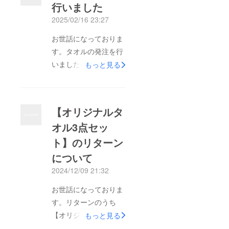
行いました
2025/02/16 23:27
お世話になっておりま
す。タオルの発注を行
いました。3月上旬の
もっと見る
納品・発送を予定して
おります。支援者の皆
様におかれましては大
【オリジナルタ
変遅くなり申し訳あり
オル3点セッ
ません。新しい仕事を
ト】のリターン
始めるなど生活が立て
込んでおりましたが、
について
これに加えて確定申告
2024/12/09 21:32
の事務処理も始まる時
お世話になっておりま
期ですので、さらに遅
す。リターンのうち
れることがないように
【オリジナルタオル3
もっと見る
と急ぎ発注をいたしま
点セット】の対応が遅