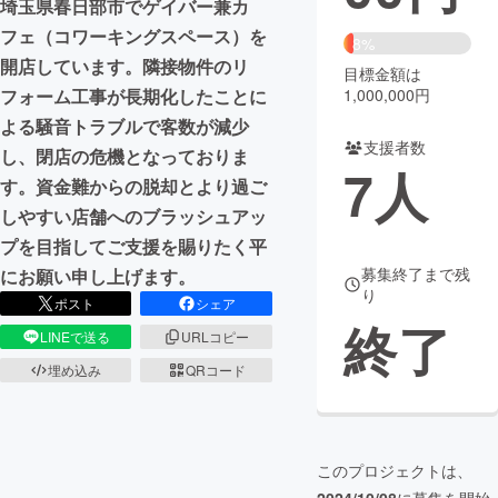
埼玉県春日部市でゲイバー兼カ
フェ（コワーキングスペース）を
まちづくり・地域活性化
8%
開店しています。隣接物件のリ
目標金額は
1,000,000円
フォーム工事が長期化したことに
CAMPFIRE for Social Good
CAMPFIRE Creation
よる騒音トラブルで客数が減少
CAMPFIREふるさと納税
machi-ya
コミュニティ
支援者数
し、閉店の危機となっておりま
7
人
す。資金難からの脱却とより過ご
しやすい店舗へのブラッシュアッ
プを目指してご支援を賜りたく平
募集終了まで残
にお願い申し上げます。
り
ポスト
シェア
終了
LINEで送る
URLコピー
埋め込み
QRコード
このプロジェクトは、