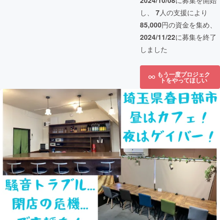
2024/10/08
に募集を開始
し、
7
人の支援により
85,000
円の資金を集め、
2024/11/22
に募集を終了
しました
もう一度プロジェク
トをやってほしい