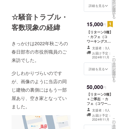
タ
ウドファンディ
ー
たします
ン
ングで支援をし
詳細を見る
を
選
た旨をお声掛け
択
☆騒音トラブル・
す
ください。 ・有
る
効期間：2024年
15,000
11月23日まで ※
客数現象の経緯
円
支援額が目標以
【リターン3種】
上になりました
・カフェ（コ
ら別途アナウン
ワーキングス
スし有効期限を
きっかけは2022年秋ごろの
ペース）回数券
延長いたします
支援者：3人
・バータイム
春日部市の市役所職員のご
お届け予定：
チャージ料金&
こ
2024年11月
来訪でした。
の
キープボトル1本
リ
タ
ご提供チケット
ー
ン
・オリジナルタ
詳細を見る
を
少しわかりづらいのです
選
オル3点セット
択
す
有効期間：2024
る
が、画像のように当店の同
年11月23日まで
50,000
※支援額が目標以
円
じ建物の裏側にはもう一部
上になりました
【リターン3種】
ら別途アナウン
屋あり、空き家となってい
＋ご厚志 ・カ
スし有効期限を
フェ（コワーキ
ました。
延長いたします
ングスペース）
支援者：0人
回数券 ・バータ
お届け予定：
イム チャージ
こ
2024年11月
の
料金&キープボ
リ
タ
トル1本ご提供チ
ー