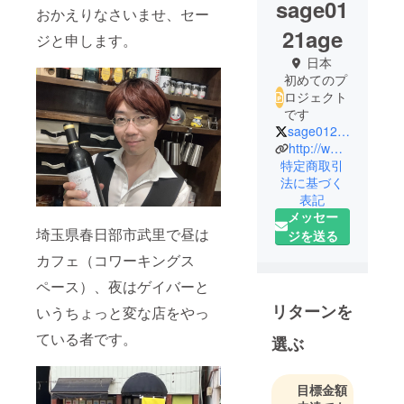
sage01
おかえりなさいませ、セー
21age
ジと申します。
日本
初めてのプ
ロジェクト
です
sage0121age
http://www.sage0121.com/
特定商取引
法に基づく
表記
メッセー
埼玉県春日部市武里で昼は
ジを送る
カフェ（コワーキングス
ペース）、夜はゲイバーと
リターンを
いうちょっと変な店をやっ
ている者です。
選ぶ
目標金額