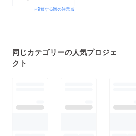
ては十分なのかもしれ
ルの発注・制作依頼を
※投稿する際の注意点
ません。今後の店舗運
先延ばしにしたため年
営については以下の通
末が迫っており、発送
りにして参ります。・
は年明けにずれ込む恐
「おしごとカフェ
れがございます。ご迷
Age」は11/23(土)を
惑ばかりかけて申し訳
もって営業終了とさせ
同じカテゴリーの人気プロジェ
ありません。リターン
ていただきます・
についてはもうしばら
クト
「Bar Sage」は開店時
くお待ちください。
間の前倒しと営業曜日
を増やして当面継続し
ます「おしごとカフェ
Age」については夏場
の騒音トラブル以降ほ
ぼ来店客ゼロの状況が
続き、10～11月を経
ても回復の見込みがな
いため、継続困難と判