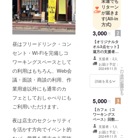
未達でも
リターン
が届きま
す
(All-in
方式)
3,000
円
【オリジナルタ
昼はフリードリンク・コン
オル3点セット】
遠方の支援者様
セント・Wi-Fiを完備しコ
もぜひお願いい
支援者：2人
ワーキングスペースとして
たします。 一般
お届け予定：
的なフェイスタ
こ
2024年11月
の利用はもちろん、Web会
の
オルサイズ約
リ
タ
34cm×約86cm
ー
議・面談・商談の利用、作
ン
です。
詳細を見る
を
選
業用途以外にも通常のカ
択
す
る
フェとしておしゃべりにも
5,000
円
ご利用いただけます。
【カフェ（コ
ワーキングス
ペース）回数
夜は店主のセクシャリティ
券】 一日利用チ
支援者：1人
を活かす方向でイベント的
ケット（1000円
お届け予定：
×5枚） ・初回来
こ
2024年11月