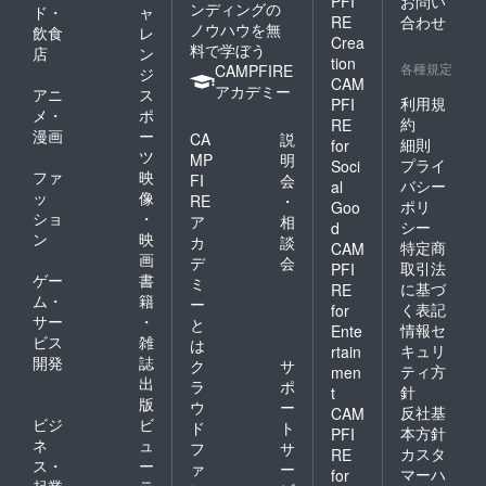
PFI
お問い
ンディングの
ド・
ャ
RE
合わせ
ノウハウを無
飲食
レ
Crea
料で学ぼう
店
ン
tion
各種規定
CAMPFIRE
ジ
CAM
アカデミー
アニ
ス
利用規
PFI
メ・
ポ
約
RE
漫画
ー
CA
説
細則
for
ツ
MP
明
プライ
Soci
ファ
映
FI
会
バシー
al
ッ
像
RE
・
ポリ
Goo
ショ
・
ア
相
シー
d
ン
映
カ
談
特定商
CAM
画
デ
会
取引法
PFI
ゲー
書
ミ
に基づ
RE
ム・
籍
ー
く表記
for
サー
・
と
情報セ
Ente
ビス
雑
は
キュリ
rtain
開発
誌
ク
サ
ティ方
men
出
ラ
ポ
針
t
版
ウ
ー
反社基
CAM
ビジ
ビ
ド
ト
本方針
PFI
ネ
ュ
フ
サ
カスタ
RE
ス・
ー
ァ
ー
マーハ
for
起業
テ