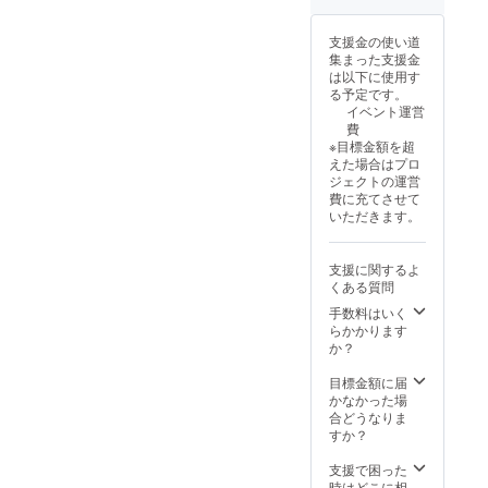
しま
ただい
す。 ※
ており
支援金の使い道
デザイ
ます。
集まった支援金
ンをA
は以下に使用す
案〜F案
る予定です。
でお選
イベント運営
びくだ
費
さい ※
※目標金額を超
クラウ
えた場合はプロ
ドファ
ジェクトの運営
ンディ
費に充てさせて
ング時
いただきます。
にはラ
フ状態
のデザ
支援に関するよ
インで
くある質問
記載さ
せてい
手数料はいく
ただい
らかかります
ており
か？
ます。
目標金額に届
かなかった場
合どうなりま
すか？
支援で困った
時はどこに相