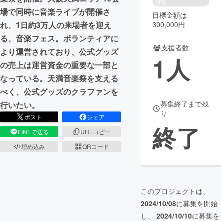
0%
場で同時に音楽ライブが開催さ
目標金額は
まちづくり・地域活性化
300,000円
れ、1日約3万人の来場者を迎え
る、音楽フェス。ボランティアに
支援者数
CAMPFIRE for Social Good
CAMPFIRE Creation
より運営されており、公式グッズ
1
人
CAMPFIREふるさと納税
machi-ya
コミュニティ
の売上は運営資金の重要な一部と
なっている。天満音楽祭を支える
べく、公式グッズのクラファンを
募集終了まで残
行いたい。
り
ポスト
シェア
終了
LINEで送る
URLコピー
埋め込み
QRコード
このプロジェクトは、
2024/10/08
に募集を開始
し、
2024/10/10
に募集を