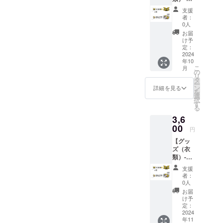
日会場
支援
受取
者：
り-】
0人
『あ。
お届
くまの
け予
こ。』
定：
さまが
2024
年10
デザイ
こ
月
ンした
の
リ
マフ
タ
ー
ラータ
ン
詳細を見る
を
オルを
選
択
提供し
す
る
ます。
3,6
・カ
ラー展
00
円
開：白
【グッ
・サイ
ズ（衣
ズ:
類）-郵
W110c
送-】
m×H20
支援
『あ。
cm ※当
者：
くまの
リター
0人
こ。』
ンは
お届
さまが
3600円
け予
デザイ
の支援
定：
ンした
2024
と同内
年11
マフ
容にな