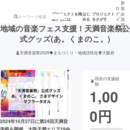
新
ロ
規
グ
会
プロジェクトを掲
はじ
プロジェクト
/
載するには
める
をさがす
イ
員
ン
登
地域の音楽フェス支援！天満音楽祭公
録
式グッズ(あ。くまのこ。)
人気のプロ
注目のリ
注目の新着プロ
募集終了が近いプ
もうすぐ公開
天満音楽祭2025
まちづくり・地域活性化
大阪府
ジェクト
ターン
ジェクト
ロジェクト
されます
アート・写真
音楽
現在の支援総
額
1,00
テクノロジー・ガジェット
ゲーム・サ
0
円
映像・映画
書籍・雑誌
2024年10月27日に第24回天満音
ビジネス・起業
チャレンジ
楽祭を開催。大阪天満エリア19会