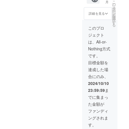
こ
月
ラータ
りま
の
リ
オルを
す。 当
タ
ー
提供し
日会場
ン
詳細を見る
を
ます。
受取を
選
択
・カ
ご希望
す
る
ラー展
の方は
このプロ
開：白
こちら
ジェクト
・サイ
をご支
ズ:
援お願
は、All-or-
W110c
いいた
Nothing方式
m×H20
しま
cm ※当
す。 ※
です。
リター
デザイ
目標金額を
ンは
ンをA
3000円
案〜F案
達成した場
の支援
でお選
合にのみ、
と同内
びくだ
容にな
さい ※
2024/10/10
りま
クラウ
23:59:59
ま
す。 当
ドファ
日会場
ンディ
でに集まっ
受取を
ング時
た金額が
ご希望
にはラ
の方は
フ状態
ファンディ
こちら
のデザ
ングされま
をご支
インで
援お願
記載さ
す。
いいた
せてい