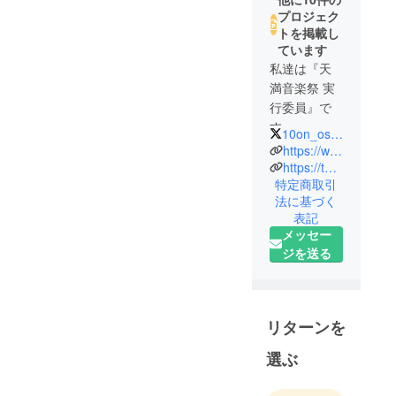
プロジェク
トを掲載し
ています
私達は『天
満音楽祭 実
行委員』で
す。
10on_osaka
天満音楽祭
https://www.instagram.com/10on_osaka?igsh=MThhNnppcmVwbHZqcg%3D%3D&utm_source=qr
は、大阪の
https://ten-on.org/
特定商取引
天満エリア
法に基づく
21会場で同
表記
時に音楽ラ
メッセー
イブが開催
ジを送る
され、1日約
3万人の来場
者を迎え
る、大阪最
リターンを
大級のサー
選ぶ
キット型音
楽フェスで