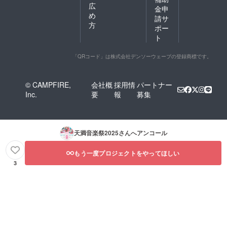
広
金申
め
請サ
方
ポー
ト
「QRコード」は株式会社デンソーウェーブの登録商標です。
© CAMPFIRE,
会社概
採用情
パートナー
Inc.
要
報
募集
天満音楽祭2025
さんへアンコール
もう一度プロジェクトをやってほしい
3