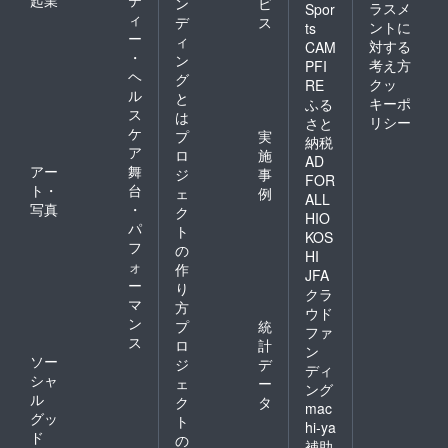
ン
ビ
ラスメ
Spor
ィ
デ
ス
ントに
ts
ー
ィ
対する
CAM
・
ン
考え方
PFI
ヘ
グ
クッ
RE
ル
と
キーポ
ふる
ス
は
リシー
さと
ケ
プ
実
納税
ア
ロ
施
AD
アー
舞
ジ
事
FOR
ト・
台
ェ
例
ALL
写真
・
ク
HIO
パ
ト
KOS
フ
の
HI
ォ
作
JFA
ー
り
クラ
マ
方
ウド
ン
プ
統
ファ
ス
ロ
計
ン
ソー
ジ
デ
ディ
シャ
ェ
ー
ング
ル
ク
タ
mac
グッ
ト
hi-ya
ド
の
補助