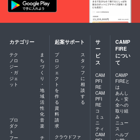
カテゴリー
起案サポート
サ
CAMP
ー
FIRE
テク
ま
プ
ス
ビ
につい
ノロ
ち
ロ
タ
ス
て
ジー
づ
ジ
ッ
・ガ
く
ェ
フ
CAM
CAMP
ジェ
り
ク
に
PFI
FIREと
ット
・
ト
相
RE
は
地
を
談
CAM
あんし
域
作
す
PFI
ん・安
活
る
る
RE
全への
性
資
コ
取り組
化
料
ミュ
み
プロ
音
請
ニ
ニュー
ダク
楽
求
ティ
ス
ト
CAM
ヘルプ
クラウドファ
フー
チ