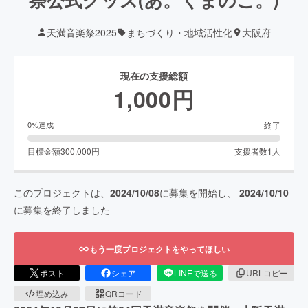
天満音楽祭2025
まちづくり・地域活性化
大阪府
現在の支援総額
1,000
円
終了
0
%達成
目標金額
300,000
円
支援者数
1
人
このプロジェクトは、
2024/10/08
に募集を開始し、
2024/10/10
に募集を終了しました
もう一度プロジェクトをやってほしい
ポスト
シェア
LINEで送る
URLコピー
埋め込み
QRコード