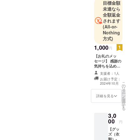
す。
目標金額
未達なら
全額返金
されます
(All-or-
Nothing
方式)
1,000
円
【お礼のメッ
セージ】 感謝の
気持ちを込め
て、お礼のメッ
支援者：1人
セージをお送り
お届け予定：
します。
こ
2024年10月
の
リ
タ
ー
ン
詳細を見る
を
選
択
す
る
3,0
00
円
【グッ
ズ（衣
類）-当