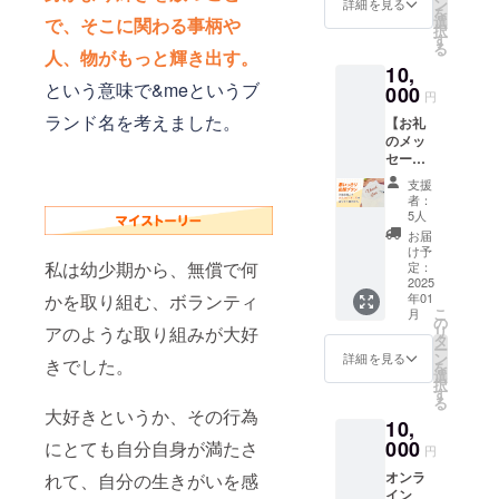
m 肩
ン
> 確定
詳細を見る
たって
を
<素材>
幅/44c
選
後の変
で、そこに関わる事柄や
もメー
択
綿
m 袖
す
更は受
ルが確
る
100％
人、物がもっと輝き出す。
丈/62c
付でき
認でき
10,
<厚み
m L:
ません
なかっ
という意味で&meというブ
>
000
身
のでご
た場
円
8.4oz <
丈/70c
注意下
合、迷
ランド名を考えました。
【お礼
サイズ>
m 身
さい。
惑メー
のメッ
S: 身
幅/53c
商品カ
ルフォ
セー
丈/64c
m 肩
ラーや
ルダを
ジ】 木
m 身
幅/47c
デザイ
ご確認
支援
田麻美
幅/47c
m 袖
ンは、
者：
くださ
から感
m 肩
丈/63c
5人
実物商
い
謝の気
幅/41c
m XL:
品と若
お届
持ちを
m 袖
身
け予
干異な
込め
私は幼少期から、無償で何
丈/61c
定：
丈/73c
る場合
て、お
2025
m M: 身
m 身
があり
かを取り組む、ボランティ
年01
礼の動
丈/67c
幅/56c
ます。
こ
月
画メッ
m 身
の
m 肩
アのような取り組みが大好
リ
セージ
幅/50c
タ
幅/50c
ー
をお送
m 肩
ン
m 袖
詳細を見る
きでした。
を
りしま
幅/44c
選
丈/63c
択
す。 ・
m 袖
す
m <注意
る
収録時
丈/62c
> 確定
大好きというか、その行為
10,
間：約
m L:
後の変
１分間
000
にとても自分自身が満たさ
身
更は受
円
前後 ・
丈/70c
付でき
オンラ
れて、自分の生きがいを感
提供方
m 身
ません
イン
法：
幅/53c