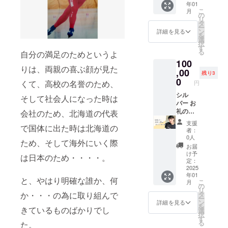
年01
持ちを
Zoom（
干異な
こ
月
込め
カメラ
の
る場合
リ
て、お
ONに
タ
があり
ー
礼の動
て）※
ン
詳細を見る
ます。
を
画メッ
アーカ
選
択
セージ
イブは
す
る
自分の満足のためというよ
をお送
ありま
100
りしま
せん ●
りは、両親の喜ぶ顔が見た
す。 ・
,00
開催日
残り3
収録時
時：終
0
くて、高校の名誉のため、
円
間：約
了後、
１分間
シル
お打合
そして社会人になった時は
前後 ・
バー お
せ後に
提供方
礼の動
決定 ※
会社のため、北海道の代表
法：
画をお
１～２
支援
で国体に出た時は北海道の
メール
送りい
月中を
者：
にURL
たしま
目途
0人
ため、そして海外にいく際
を記載
す。 シ
Zoomの
お届
しま
ルバー
URL
け予
は日本のため・・・・。
す。 ※
スポン
は、終
定：
お礼
サー様
2025
了後
年01
メッ
として
メール
と、やはり明確な誰か、何
こ
月
セージ
木田麻
にてお
の
リ
10,000
美の
知らせ
タ
か・・・の為に取り組んで
ー
円と同
ホーム
致しま
ン
詳細を見る
を
様にな
ページ
きているものばかりでし
す。 終
選
択
ります
にロゴ
了後5日
す
る
た。
（小サ
たって