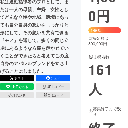
私は運動指導者のプロとして、ま
0
円
たは一人の母親、主婦、女性とし
まちづくり・地域活性化
てどんな立場や地域、環境にあっ
ても自分自身の想いをしっかりと
CAMPFIRE for Social Good
CAMPFIRE Creation
146%
形にして、その想いを共有できる
CAMPFIREふるさと納税
machi-ya
コミュニティ
目標金額は
『モノ』を通して、多くの同じ立
800,000円
場にあるような方達を輝かせてい
くことができたらと考えてこの度
支援者数
161
自身のアパレルブランドを立ち上
げることにしました。
ポスト
シェア
人
LINEで送る
URLコピー
埋め込み
QRコード
募集終了まで残
り