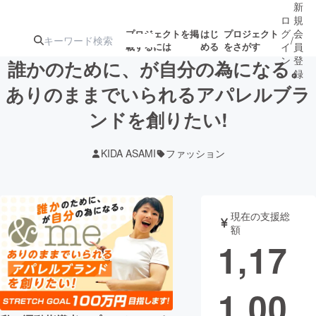
新
ロ
規
グ
会
プロジェクトを掲
はじ
プロジェクト
/
載するには
める
をさがす
イ
員
ン
登
誰かのために、が自分の為になる。
録
ありのままでいられるアパレルブラ
ンドを創りたい!
人気のプロ
注目のリ
注目の新着プロ
募集終了が近いプ
もうすぐ公開
ジェクト
ターン
ジェクト
ロジェクト
されます
KIDA ASAMI
ファッション
アート・写真
音楽
現在の支援総
テクノロジー・ガジェット
ゲーム・サ
額
1,17
映像・映画
書籍・雑誌
1,00
ビジネス・起業
チャレンジ