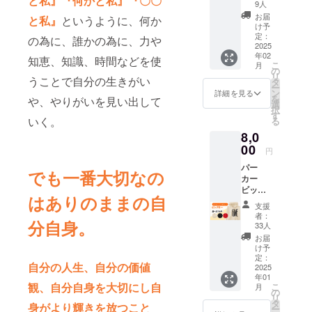
と私』『何かと私』『〇〇
>・杢グ
丈/59c
アップ
9人
干異な
レー
m M: 身
セミ
る場合
お届
と私』
というように、何か
・アー
丈/70c
ナーな
け予
があり
ミーグ
m 身
定：
どの有
ます。
の為に、誰かの為に、力や
リー
2025
幅/52c
料セミ
年02
ン ・
m 肩
知恵、知識、時間などを使
ナーが
こ
月
ライト
幅/47c
の
受け放
リ
ベー
うことで自分の生きがい
m 袖
タ
題、
ー
ジュ <
丈/61c
ン
アーカ
詳細を見る
を
や、やりがいを見い出して
素材>
m L:
選
イブ見
択
綿
身
す
放題、
いく。
る
100％
丈/74c
サーク
8,0
<厚み
m 身
ルやWS
>
00
幅/55c
などの
円
8.4oz <
m 肩
割引特
パー
サイズ>
幅/50c
典があ
でも一番大切なの
カー
S: 身
m 袖
るコー
ビッグ
丈/64c
丈/62c
スで
はありのままの自
ミー <
m 身
m XL:
す。 申
支援
カラー
幅/47c
身
込方
者：
分自身。
>・ブ
m 肩
丈/78c
33人
法：終
ラッ
幅/41c
m 身
了後
お届
ク ・
m 袖
幅/58c
け予
メール
ライト
丈/61c
定：
m 肩
にてお
自分の人生、自分の価値
ベー
2025
m M: 身
幅/53c
知らせ
年01
ジュ
丈/67c
m 袖
致しま
観、自分自身を大切にし自
こ
月
・ブラ
m 身
の
丈/63c
す。 終
リ
イト
幅/50c
タ
m <注意
了後5日
身がより輝きを放つこと
ー
レッド