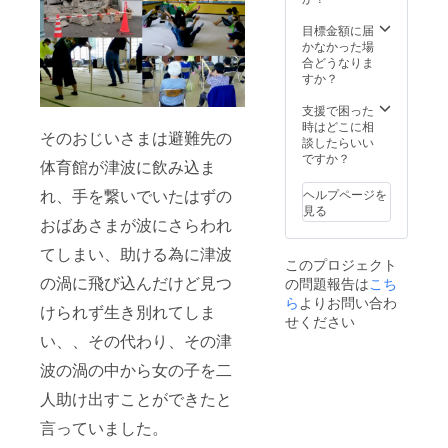
（予
定）
目標金額に届
かなかった場
合どうなりま
すか？
支援で困った
時はどこに相
そのおじいさまは避難先の
談したらいい
ですか？
体育館が津波に飲み込ま
れ、手を繋いでいたはずの
ヘルプページを
見る
おばあさまが波にさらわれ
てしまい、助ける為に津波
このプロジェクト
の渦に飛び込んだけど見つ
の問題報告は
こち
ら
よりお問い合わ
けられず生き別れてしま
せください
い、、その代わり、その津
波の渦の中から女の子を二
人助け出すことができたと
言っていました。