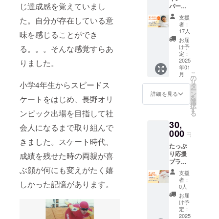
のでご
じ達成感を覚えていまし
パーソ
メール
m 肩
注意下
ナル60
にURL
幅/47c
さい。
支援
た。自分が存在している意
分
を記載
m 袖
商品カ
者：
zoomを
しま
丈/63c
17人
ラーや
味を感じることができ
活用し
す。 ※
m XL:
デザイ
お届
て、あ
お礼
身
け予
る。。。そんな感覚すらあ
ンは、
なたの
メッ
定：
丈/73c
実物商
体のお
2025
りました。
セージ
m 身
品と若
年01
悩みや
30,000
幅/56c
干異な
こ
月
習得し
円と同
の
m 肩
る場合
リ
小学4年生からスピードス
たい動
様にな
タ
幅/50c
があり
ー
き、姿
ります
ン
m 袖
詳細を見る
ます。
を
ケートをはじめ、長野オリ
勢改善
選
丈/63c
択
からダ
す
m <注意
ンピック出場を目指して社
る
ンスス
> 確定
30,
キル
後の変
会人になるまで取り組んで
アップ
000
更は受
円
などな
きました。スケート時代、
付でき
たっぷ
どご要
ません
り応援
成績を残せた時の両親が喜
望に合
のでご
プラン
わせて
注意下
ぶ顔が何にも変えがたく嬉
【お礼
できる
さい。
支援
のメッ
内容を
商品カ
者：
しかった記憶があります。
セー
ご提供
0人
ラーや
ジ】 木
しま
デザイ
お届
田麻美
す。 ●
け予
ンは、
から感
参加方
定：
実物商
謝の気
2025
法：
品と若