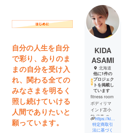
自分の人生を自分
KIDA
で彩り、ありのま
ASAMI
まの自分を受け入
北海道
他に1件の
れ、関わる全ての
プロジェク
トを掲載し
みなさまを明るく
ています
fitness room
照し続けていける
ボディリマ
人間でありたいと
インド苫小
牧 代表 の木
https://kidaclub.jp/
願っています。
田麻美で
特定商取引
す。
法に基づく