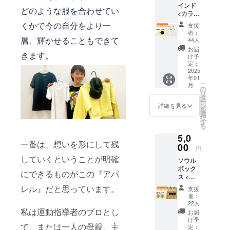
インド
S: 身
るコー
どのような服を合わせてい
<カラー
丈/65c
スです
>・ホワ
m 身
申込方
くかで今の自分をより一
支援
イ
幅/47c
法：終
者：
ト ・
m 肩
層、輝かせることもできて
了後
44人
ブラッ
幅/40c
メール
お届
きます。
ク ・
m 袖
にてお
け予
ライト
丈/19c
定：
知らせ
ピンク
2025
m M: 身
致しま
年01
<素材>
丈/68c
す。 終
こ
月
綿
m 身
の
了後5日
リ
100％
幅/50c
タ
たって
ー
<厚み
m 肩
ン
もメー
詳細を見る
を
>
幅/43c
選
ルが確
択
5.0oz <
m 袖
す
認でき
る
サイズ>
丈/20c
なかっ
5,0
S: 身
m L:
た場
一番は、想いを形にして残
丈/65c
00
身
合、迷
円
m 身
丈/71c
惑メー
していくということが明確
ソウル
幅/47c
m 身
ルフォ
ボック
m 肩
幅/53c
ルダを
にできるものがこの『アパ
ス <カ
幅/40c
m 肩
ご確認
ラー>・
m 袖
幅/46c
レル』だと思っています。
くださ
支援
サファ
丈/19c
m 袖
い
者：
リ ・
m M: 身
丈/21c
22人
アシッ
私は運動指導者のプロとし
丈/68c
m XL:
お届
トブ
m 身
身
け予
て、または一人の母親、主
ルー <
幅/50c
定：
丈/74c