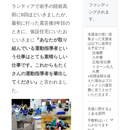
載期
のメー
ファンディ
ランティアで岩手の陸前高
間：
ル送付
ングされま
2025年
をお願
田に6回ほどいきましたが、
1月〜
いいた
す。
2025年
しま
最初に行った震災後3年目の
12月末
す。送
ときに、仮設住宅にいたお
まで
付がな
支援金の使い道
（予
い場合
集まった支援金
じいさまに
『あなたが取り
定）
は、社
は以下に使用す
名/団体
組んでいる運動指導者とい
る予定です。
名を掲
設備費
載いた
う仕事はとても素晴らしい
人件費
しま
広報/宣伝費
す。 ＊
仕事です。これからもたく
リターン仕入
掲載す
れ費
るHPの
さんの運動指導者を輩出し
※目標金額を超
URL：
えた場合はプロ
てください』
と言われまし
https://
ジェクトの運営
kidaclu
た。
費に充てさせて
b.jp/ ＊
いただきます。
ロゴ掲
載期
間：
支援に関するよ
2025年
くある質問
1月〜
2025年
手数料はいく
12月末
らかかります
まで
か？