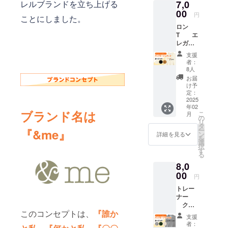
レルブランドを立ち上げる
7,0
参加、
m 肩
のでご
その他
00
幅/50c
注意下
円
ことにしました。
特典多
m 袖
さい。
ロン
数 木田
丈/22c
商品カ
T エ
麻美が
m XL:
ラーや
レガン
オンラ
身
デザイ
ス <カ
インク
丈/78c
ンは、
支援
ラー>・
ラブで
m 身
実物商
者：
アイボ
オンラ
幅/58c
8人
品と若
リー
イン
m 肩
干異な
お届
・ブ
レッス
幅/53c
け予
る場合
ラッ
ン30
定：
m 袖
があり
ク ・
2025
本/1ヶ
丈/24c
ます。
年02
キャメ
月受け
m <注意
ブランド名は
こ
月
ル <素
放題
の
> 確定
リ
材> 綿
や、
タ
後の変
ー
『&me』
100％
様々な
ン
更は受
詳細を見る
を
<厚み
エ クサ
選
付でき
択
>
サイズ
す
ません
る
5.6oz <
動画見
のでご
8,0
サイズ>
放題、
注意下
S: 身
00
現場で
さい。
円
丈/66c
活かせ
商品カ
トレー
m 身
られる
ラーや
ナー
幅/49c
セミ
デザイ
クラ
m 肩
ナー、
ンは、
このコンセプトは、
『誰か
シカル
幅/44c
動作ス
実物商
支援
<カラー
m 袖
キル
品と若
者：