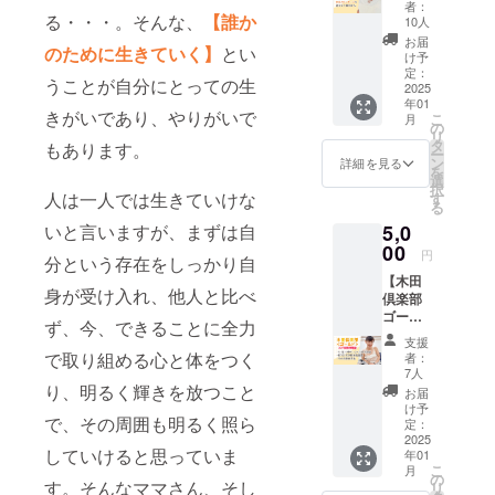
い地域の方
者：
持ちを
る・・・。そんな、
【誰か
10人
たちと、繋
込め
お届
がりを持
のために生きていく】
とい
て、お
け予
礼の
定：
ち、心と身
うことが自分にとっての生
メッ
2025
体が豊かに
年01
セージ
きがいであり、やりがいで
こ
月
なるような
をお送
の
リ
りしま
タ
様々な情報
もあります。
ー
す。 ※
ン
詳細を見る
を発信した
を
支援時
選
択
に必ず
り、新たな
人は一人では生きていけな
す
る
備考欄
繋がりから
5,0
いと言いますが、まずは自
にご希
笑顔やシナ
望のお
00
円
分という存在をしっかり自
名前を
ジーが生ま
【木田
ご記入
れ生きる活
身が受け入れ、他人と比べ
倶楽部
くださ
ゴール
力になるよ
い。 特
ず、今、できることに全力
ドプラ
定の人
うなコミュ
支援
ン３０
物を比
で取り組める心と体をつく
者：
ニティを作
日間利
喩する
7人
用でき
お名前
り、明るく輝きを放つこと
りたいと
お届
ます】
や公序
け予
思っていま
で、その周囲も明るく照ら
1ヶ月30
良俗に
定：
す。
本の
2025
反する
していけると思っていま
年01
レッス
お名前
こ
月
ン受け
は掲載
の
す。そんなママさん、そし
リ
放題・
をお断