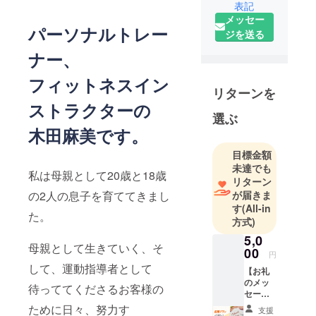
表記
私はもとも
メッセー
とスピ―ド
パーソナルトレー
ジを送る
スケート選
手として、1
ナー、
0 年間活動し
フィットネスイン
ていまし
リターンを
た。
ストラクターの
今回クラウ
選ぶ
木田麻美です。
ドファン
ディングを
目標金額
活用して、
未達でも
私は母親として20歳と18歳
オンライン
リターン
サロンを通
が届きま
の2人の息子を育ててきまし
す
(All-in
して今まで
た。
方式)
運動ができ
5,0
ない環境に
母親として生きていく、そ
00
いた方や、
円
して、運動指導者として
元気で健康
【お礼
のメッ
を維持した
待っててくださるお客様の
セー
いと思う遠
ジ】 感
ために日々、努力す
支援
謝の気