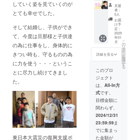
す。 ＊
メール
いたし
していく姿を見ていくのが
支援
掲載す
でご連
ます。
者：
とても幸せでした。
るHPの
絡いた
シル
0人
URL：
します
バース
お届
https://
ので、
ポン
け予
そして結婚し、子供ができ
kidaclu
ロゴ
サー様
定：
b.jp/ ＊
データ
として
2025
て、今度は旦那様と子供達
年01
ロゴ掲
のメー
木田麻
こ
月
載期
ル送付
美の
の
の為に仕事をし、身体的に
リ
間：
をお願
ホーム
タ
ー
2025年
いいた
ページ
きつい時も、守るものの為
ン
詳細を見る
を
1月〜
しま
にロゴ
選
択
に力を使う・・・というこ
2025年
す。送
（大サ
す
る
12月末
付がな
イズ）
このプロ
とに尽力し続けてきまし
まで
い場合
を掲載
ジェクト
（予
は、社
いたし
た。
定）
名/団体
ます。
は、
All-In方
名を掲
＊プロ
式
です。
載いた
ジェク
しま
ト終了
目標金額に
す。 ＊
後に
関わらず、
掲載す
メール
るHPの
でご連
2024/12/31
URL：
絡いた
23:59:59
ま
https://
します
kidaclu
ので、
でに集まっ
b.jp/ ＊
ロゴ
東日本大震災の復興支援ボ
た金額が
ロゴ掲
データ