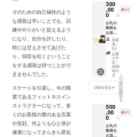
300
イズ）
もメー
を掲載
,00
ルが確
残り1
そのための自己犠牲のよう
いたし
認でき
0
円
ます。
なかっ
な感覚は辛いことでも、試
＊プロ
お礼の
た場
ジェク
動画を
合、迷
練ややりがいと捉えるよう
ト終了
お送り
惑メー
後に
いたし
になり、自分を許したり、
ルフォ
支援
メール
ます。
ルダを
者：
時には甘えさせてあげた
でご連
シル
ご確認
0人
絡いた
バース
くださ
お届
り、弱音を吐くということ
します
ポン
い。
け予
ので、
サー様
定：
をする感覚は持つことがで
ロゴ
として
2025
年01
データ
木田麻
きませんでした。
こ
月
のメー
美の
の
リ
ル送付
ホーム
タ
ー
をお願
ページ
スケートを引退し、今の職
ン
詳細を見る
を
いいた
にロゴ
選
択
業であるフィットネスイン
しま
（中サ
す
る
す。送
イズ）
ストラクターになって、多
500
付がな
を掲載
い場合
いたし
,00
残り1
くのお客様の愛のある言葉
は、社
ます。
0
円
名/団体
＊プロ
や笑顔、何よりも心と体が
名を掲
ジェク
お礼の
載いた
ト終了
動画を
健康になってきらきら変化
しま
後に
お送り