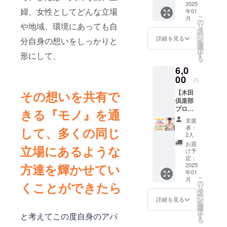
素材>
2025
m 肩
m 身
婦、女性としてどんな立場
年01
綿
幅/43c
幅/56c
こ
月
100％
m 袖
の
m 肩
や地域、環境にあっても自
リ
<厚み
丈/20c
タ
幅/49c
ー
>
m L:
ン
m 袖
詳細を見る
分自身の想いをしっかりと
を
5.6oz <
身
選
丈/22c
択
サイズ>
丈/71c
形にして、
す
m <注意
る
S: 身
m 身
> 確定
6,0
丈/66c
幅/53c
後の変
m 身
00
m 肩
更は受
円
幅/49c
幅/46c
付でき
その想いを共有で
【木田
m 肩
m 袖
ません
倶楽部
幅/44c
丈/21c
のでご
プロ
m 袖
きる『モノ』を通
m XL:
注意下
３０日
丈/19c
身
さい。
支援
間利用
m M: 身
丈/74c
商品カ
者：
して、多くの同じ
できま
丈/70c
m 身
2人
ラーや
す】
m 身
幅/56c
デザイ
お届
立場にあるような
1ヶ月30
幅/52c
m 肩
け予
ンは、
本の
m 肩
定：
幅/49c
実物商
方達を輝かせてい
レッス
2025
幅/47c
m 袖
品と若
年01
ン受け
m 袖
丈/22c
干異な
こ
月
放題・
丈/20c
の
くことができたら
m <注意
る場合
リ
約100本
m L:
タ
> 確定
があり
ー
の動画
身
ン
後の変
詳細を見る
ます。
を
見放
丈/74c
選
更は受
択
題・セ
と考えてこの度自身のアパ
m 身
す
付でき
る
ミナー
幅/55c
ません