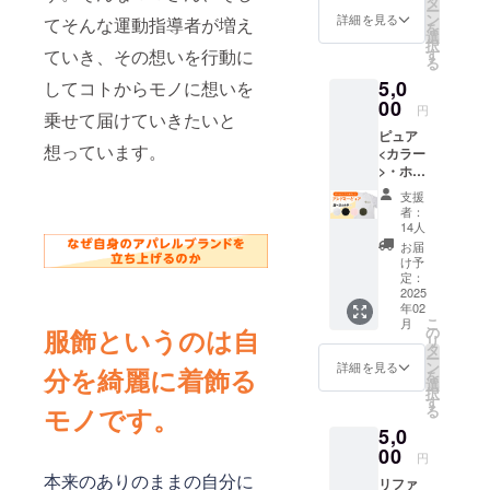
タ
ー
約100本
りする
ン
詳細を見る
てそんな運動指導者が増え
を
の動画
事が御
選
択
見放
座いま
す
ていき、その想いを行動に
る
題・そ
す。ご
5,0
の他特
してコトからモノに想いを
注意く
典多数
00
ださ
円
乗せて届けていきたいと
木田麻
い。
ピュア
美がオ
想っています。
<カラー
ンライ
>・ホワ
ンクラ
イ
ブでオ
支援
ト ・
ンライ
者：
ブラッ
ンレッ
14人
ク ・
スン30
お届
ライト
本/1ヶ
け予
ピン
月受け
定：
ク ・
2025
放題
年02
アー
や、
こ
月
ミーグ
様々な
の
服飾というのは自
リ
リー
エクサ
タ
ー
ン <
サイズ
ン
詳細を見る
分を綺麗に着飾る
を
素材>
動画見
選
択
綿
放題、
す
る
モノです。
100％
サーク
5,0
<厚み
ルやWS
>
00
などの
円
5.0oz <
割引特
本来のありのままの自分に
リファ
サイズ>
典があ