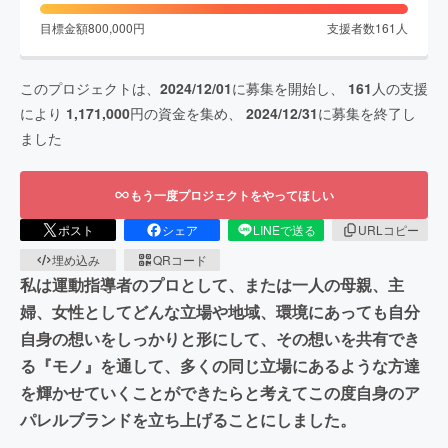
目標金額
800,000
円
支援者数
161
人
このプロジェクトは、
2024/12/01
に募集を開始し、
161
人の支援
により
1,171,000
円の資金を集め、
2024/12/31
に募集を終了し
ました
もう一度プロジェクトをやってほしい
ポスト
シェア
LINEで送る
URLコピー
埋め込み
QRコード
私は運動指導者のプロとして、または一人の母親、主
婦、女性としてどんな立場や地域、環境にあっても自分
自身の想いをしっかりと形にして、その想いを共有でき
る『モノ』を通して、多くの同じ立場にあるような方達
を輝かせていくことができたらと考えてこの度自身のア
パレルブランドを立ち上げることにしました。