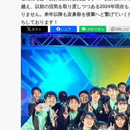
越え、以前の活気を取り度しつつある2024年現在
りません。来年以降も亥鼻祭を後輩へと繋げていくた
ちしております！
ポスト
シェア
LINEで送る
URLコ