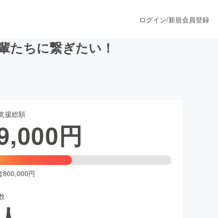
ログイン
/
新規会員登録
後輩たちに繋ぎたい！
うすぐ公開されます
支援総額
プロダクト
9,000
円
ファッション
スポーツ
00,000円
数
ア
ソーシャルグッド
人