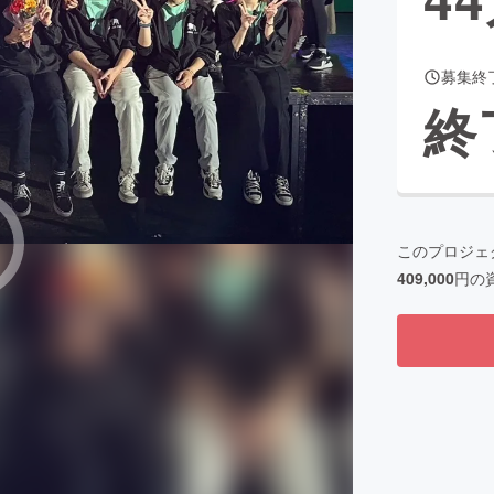
募集終
CAMPFIRE for Social Good
CAMPFIRE Creation
終
CAMPFIREふるさと納税
machi-ya
コミュニティ
このプロジェ
409,000
円の