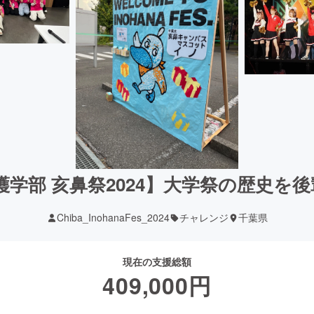
看護学部 亥鼻祭2024】大学祭の歴史を
Chiba_InohanaFes_2024
チャレンジ
千葉県
現在の支援総額
409,000
円