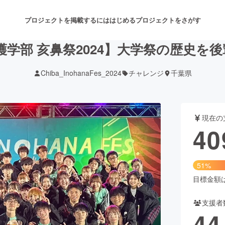
プロジェクトを掲載するには
はじめる
プロジェクトをさがす
看護学部 亥鼻祭2024】大学祭の歴史を
Chiba_InohanaFes_2024
チャレンジ
千葉県
注目のリターン
注目の新着プロジェクト
募集終了が近いプロジェクト
も
現在の
音楽
舞台・パフォーマンス
40
ゲーム・サービス開発
フード・飲食店
51%
書籍・雑誌出版
アニメ・漫画
目標金額は8
支援者
チャレンジ
ビューティー・ヘルスケ
44