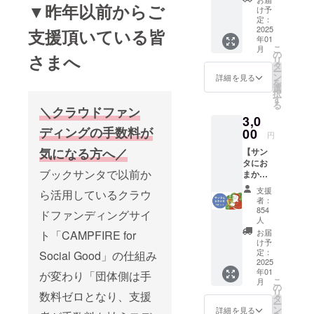
▼昨年以前からご
始
援でき
け予
る３千
定：
2022 シェ
2025
支援頂いている皆
円コー
アケーキ開
年01
ス。本
こ
月
始
を寄付
の
さまへ
リ
するの
タ
ー
ではな
ン
詳細を見る
を
く、来
選
択
年以降
す
る
＼クラウドファン
も含め
3,0
て「取
ディングの手数料が
00
組その
円
ものを
気になる方へ／
【サン
応援し
タにお
育て
ブックサンタで以前か
まか
る」た
せ】子
めの
支援
ら活用しているクラウ
どもに
コース
者：
本を１
です。
854
ドファンディングサイ
冊届け
人
御礼に
るコー
「リ
お届
ト「CAMPFIRE for
ス チャ
け予
ターン
リ
定：
Social Good」の仕組み
グッズ
2025
ティー
セッ
年01
が変わり「団体側は手
サンタ
ト」を
こ
月
側で、
の
配送し
リ
数料ゼロとなり、支援
子ども
タ
ます。
ー
に届け
ン
詳細を見る
→配送