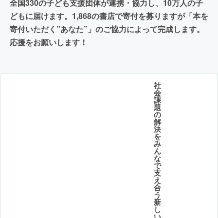
全国330の子ども支援団体が連携・協力し、10万人の子
どもに届けます。1,868の書店で寄付を募りますが「本を
寄付いただく”あなた”」のご協力によって完成します。
応援をお願いします！
社
会
課
題
の
解
決
を
み
ん
な
で
支
え
合
う
新
し
い