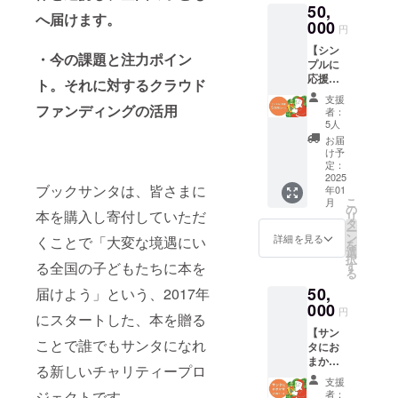
でメー
50,
選ばせ
の場
ル送
へ届けます。
て頂き
000
合、オ
付） ※
円
ます。
プショ
活動報
【シン
御礼に
ンで不
・今の課題と注力ポイン
告は支
プルに
「リ
要を選
援者全
応援】
ターン
択くだ
ト。それに対するクラウド
員にお
ブック
グッズ
さい。
送りし
支援
サンタ
ファンディングの活用
セッ
※活動報
者：
ます。
の取組
ト」を
告は支
5人
※支援者
そのも
配送し
援者全
お届
へは
のを応
ます。
員にお
け予
《本は
援でき
→配送
定：
送りし
届きま
る５万
2025
は不要
ます。
せん》
ブックサンタは、皆さまに
年01
円コー
の場
★リ
のでご
こ
月
ス。本
合、オ
の
ターン
注意下
本を購入し寄付していただ
リ
を寄付
プショ
タ
グッズ
さい。
ー
するの
ンで不
ン
セット
詳細を見る
くことで「大変な境遇にい
※希望す
を
ではな
要を選
選
・サン
る本が
択
く、来
択くだ
る全国の子どもたちに本を
す
クスレ
ある場
る
年以降
さい。
ター ・
合の
50,
届けよう」という、2017年
も含め
★リ
オリジ
み、備
て「取
000
ターン
ナルス
円
考欄に
にスタートした、本を贈る
組その
グッズ
テッ
記載し
【サン
ものを
セット
カー ・
てくだ
ことで誰でもサンタになれ
タにお
応援し
・サン
オリジ
さい。
まか
育て
クスレ
ナルし
る新しいチャリティープロ
閉じる
せ】子
る」た
ター ・
おり ・
支援
どもに
めの
オリジ
ジェクトです。
チャリ
者：