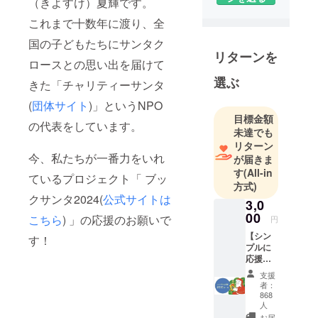
（きよすけ）夏輝です。
れた記憶を
これまで十数年に渡り、全
残すこと
国の子どもたちにサンタク
ビジョ
リターンを
ン ：子ど
ロースとの思い出を届けて
ものために
選ぶ
きた「チャリティーサンタ
大人が手を
(
団体サイト
)」というNPO
取り合う社
目標金額
会をつくる
の代表をしています。
未達でも
リターン
■団体の歴史
今、私たちが一番力をいれ
が届きま
2008 団体
す
(All-in
ているプロジェクト「 ブッ
発足・サン
方式)
クサンタ2024(
公式サイトは
タ活動開始
3,0
2011 被災
00
こちら
) 」の応援のお願いで
円
地支援開始
【シン
す！
2014 NPO
プルに
応援】
法人化・企
ブック
支援
業協働開始
サンタ
者：
の取組
2017 ブッ
868
そのも
人
クサンタ開
のを応
お届