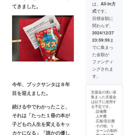
告は支
プショ
ます。
は、
All-In方
てきました。
援者全
ンで不
御礼に
式
です。
員にお
要を選
「リ
送りし
択くだ
ターン
目標金額に
ます。
さい。
グッズ
関わらず、
※支援者
※活動報
セッ
へは
告は支
ト」を
2024/12/27
《本は
援者全
配送し
23:59:59
ま
届きま
員にお
ます。
せん》
送りし
→配送
でに集まっ
のでご
ます。
は不要
た金額が
注意下
★リ
の場
さい。
ターン
合、オ
ファンディ
※希望す
グッズ
プショ
ングされま
る本が
セット
ンで不
ある場
・サン
要を選
す。
合の
クスレ
択くだ
今年、ブックサンタは８年
み、備
ター ・
さい。
考欄に
オリジ
★リ
支援金の使い道
目を迎えました。
記載し
ナルス
ターン
集まった支援金
てくだ
テッ
グッズ
は以下に使用す
さい。
カー ・
セット
続ける中でわかったこと、
る予定です。
閉じる
オリジ
・サン
設備費
ナルし
クスレ
それは「たった１冊の本が
人件費
おり ・
ター ・
広報/宣伝費
チャリ
オリジ
子どもの人生を変えるキッ
その他、リ
ティー
ナルス
ターンの制作
カケになる」「誰かの優し
サンタ
テッ