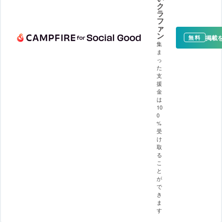
ク
ラ
フ
ァ
ン
掲載
無料
集
ま
っ
た
支
援
金
は
10
0
%
受
け
取
る
こ
と
が
で
き
ま
す