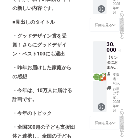
は不要
★リ
のでご
る３万
2025
の場
ターン
の新しい内容
です。
注意下
年01
円コー
合、オ
グッズ
こ
さい。
月
ス。本
の
プショ
セット
リ
※希望す
を寄付
タ
ンで不
■見出しのタイトル
・サン
ー
る本が
するの
ン
要を選
詳細を見る
クスレ
を
ある場
ではな
選
択くだ
ター ・
択
合の
く、来
す
さい。
・グッドデザイン賞を受
オリジ
る
み、備
年以降
★リ
ナルス
考欄に
30,
も含め
賞！さらにグッドデザイ
ターン
テッ
記載し
て「取
000
グッズ
円
カー ・
てくだ
ン・ベスト100にも選出
組その
セット
オリジ
さい。
【サン
ものを
・サン
ナルし
閉じる
タにお
応援し
クスレ
おり ・
・昨年お届けした家庭から
まか
育て
ター ・
チャリ
せ】子
る」た
オリジ
支援
ティー
の感想
どもに
めの
ナルス
者：
サンタ
本を１
コース
40人
テッ
活動報
５冊届
です。
カー ・
お届
・今年は、10万人に届ける
告書
ける
御礼に
け予
オリジ
（PDF
コース
「リ
定：
計画です。
ナルし
でメー
チャリ
2025
ターン
おり ・
ル送
年01
ティー
グッズ
チャリ
付）
こ
月
サンタ
・今年のトピック
セッ
の
ティー
リ
側で、
ト」を
タ
サンタ
ー
子ども
配送し
ン
詳細を見る
活動報
を
・全国300超の子ども支援団
に届け
ます。
選
告書
択
る本を
→配送
す
（PDF
る
体と連携し、全国の子ども
１５冊
は不要