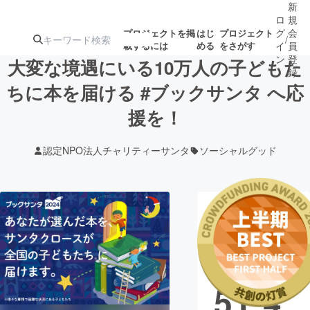
新
ロ
規
グ
会
プロジェクトを掲
はじ
プロジェクト
/
載するには
める
をさがす
イ
員
ン
登
大変な境遇にいる10万人の子どもた
録
ちに本を届ける #ブックサンタ へ応
援を！
人気のプロ
注目のリ
注目の新着プロ
募集終了が近いプ
もうすぐ公開
ジェクト
ターン
ジェクト
ロジェクト
されます
認定NPO法人チャリティーサンタ
ソーシャルグッド
アート・写真
音楽
現在の支援総
テクノロジー・ガジェット
ゲーム・サ
額
15,1
映像・映画
書籍・雑誌
51,4
ビジネス・起業
チャレンジ