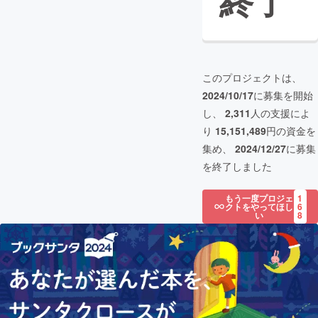
終了
このプロジェクトは、
2024/10/17
に募集を開始
し、
2,311
人の支援によ
り
15,151,489
円の資金を
集め、
2024/12/27
に募集
を終了しました
もう一度プロジェ
1
クトをやってほし
6
い
8