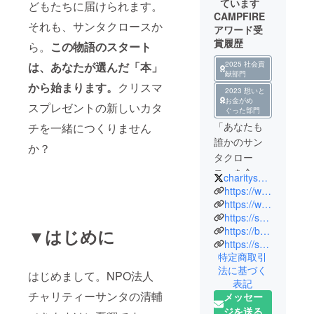
ています
どもたちに届けられます。
CAMPFIRE
それも、サンタクロースか
アワード受
賞履歴
ら。
この物語のスタート
2025 社会貢
は、あなたが選んだ「本」
献部門
から始まります。
クリスマ
2023 想いと
お金がめ
スプレゼントの新しいカタ
ぐった部門
「あなたも
チを一緒につくりません
誰かのサン
か？
タクロー
ス」を合言
charitysanta14
葉に様々な
https://www.charity-santa.com/
活動を行っ
https://www.instagram.com/charity__santa/
https://sharecake.charity-santa.com/
ています
https://booksanta.charity-santa.com/
▼はじめに
（詳細は下
https://sharecinema.charity-santa.com
部のURLを
特定商取引
参照）
法に基づく
はじめまして。NPO法人
ミッショ
表記
チャリティーサンタの清輔
ン：子ども
メッセー
たちに愛さ
ジを送る