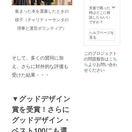
る本が
ある場
支援で困った
集まった本を選書したときの
合の
時はどこに相
み、備
談したらいい
様子（チャリティーサンタの
考欄に
ですか？
記載し
理事と運営ボランティア）
てくだ
ヘルプページを
さい。
見る
閉じる
このプロジェクト
そして、多くの賛同に加
の問題報告は
こち
ら
よりお問い合わ
え、さらに対外的な評価も
せください
受けた結果・・・
▼グッドデザイン
賞を受賞！さらに
グッドデザイン・
ベスト100にも選