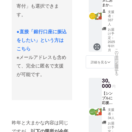
タにお
育て
ター ・
チャリ
まか
寄付」も選択できま
る」た
オリジ
ティー
せ】子
めの
ナルス
支援
サンタ
す。
どもに
コース
者：
テッ
活動報
本を４
です。
337
カー ・
告書
冊届け
人
御礼に
オリジ
（PDF
るコー
「リ
お届
●直接「銀行口座に振込
ナルし
でメー
ス チャ
け予
ターン
おり ・
ル送
リ
定：
グッズ
をしたい」という方は
チャリ
付）
2025
ティー
セッ
ティー
年01
サンタ
こちら
ト」を
サンタ
こ
月
側で、
の
配送し
活動報
リ
※メールアドレスも含め
子ども
タ
ます。
告書
ー
に届け
ン
詳細を見る
→配送
（PDF
を
て、完全に匿名で支援
る本を
選
は不要
でメー
択
４冊選
す
の場
ル送
が可能です。
る
ばせて
合、オ
付） ※
30,
頂きま
プショ
活動報
000
す。 御
ンで不
円
告は支
礼に
要を選
援者全
【シン
「リ
択くだ
員にお
プルに
ターン
さい。
送りし
応援】
グッズ
※活動報
ます。
ブック
セッ
告は支
支援
※支援者
サンタ
ト」を
者：
援者全
へは
の取組
配送し
34人
員にお
《本は
そのも
昨年と大まかな内容は同じ
ます。
お届
送りし
届きま
のを応
→配送
け予
ます。
せん》
ですが、
以下の箇所が今年
援でき
定：