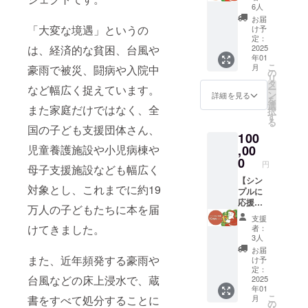
本を２
コース
ナルス
6人
ティー
５冊届
です。
テッ
サンタ
お届
ける
御礼に
「大変な境遇」というの
カー ・
け予
活動報
コース
「リ
定：
オリジ
告書
は、経済的な貧困、台風や
チャリ
2025
ターン
ナルし
（PDF
年01
ティー
グッズ
おり ・
でメー
こ
月
豪雨で被災、闘病や入院中
サンタ
セッ
の
チャリ
ル送
リ
側で、
ト」を
タ
ティー
付） 閉
など幅広く捉えています。
ー
子ども
配送し
ン
サンタ
詳細を見る
じる
を
に届け
ます。
選
活動報
また家庭だけではなく、全
択
る本を
→配送
す
告書
る
２５冊
は不要
国の子ども支援団体さん、
（PDF
100
選ばせ
の場
でメー
て頂き
児童養護施設や小児病棟や
,00
合、オ
ル送
ます。
プショ
0
付） ※
円
母子支援施設なども幅広く
御礼に
ンで不
活動報
「リ
【シン
要を選
告は支
対象とし、これまでに約19
ターン
プルに
択くだ
援者全
グッズ
応援】
さい。
員にお
万人の子どもたちに本を届
セッ
ブック
※活動報
送りし
支援
ト」を
サンタ
告は支
ます。
けてきました。
者：
配送し
の取組
援者全
※支援者
3人
ます。
そのも
員にお
へは
お届
→配送
のを応
また、近年頻発する豪雨や
送りし
《本は
け予
は不要
援でき
ます。
定：
届きま
台風などの床上浸水で、蔵
の場
る１０
2025
★リ
せん》
年01
合、オ
万円
ターン
のでご
こ
書をすべて処分することに
月
プショ
コー
グッズ
の
注意下