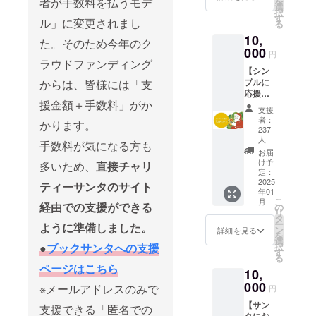
者が手数料を払うモデ
を
る本を
選
は不要
択
１冊選
す
の場
ル」に変更されまし
る
ばせて
合、オ
10,
頂きま
た。そのため今年のク
プショ
000
す。 御
ンで不
円
ラウドファンディング
礼に
要を選
【シン
「リ
択くだ
プルに
からは、皆様には「支
ターン
さい。
応援】
グッズ
※活動報
援金額＋手数料」がか
ブック
セッ
告は支
支援
サンタ
ト」を
者：
援者全
かります。
の取組
配送し
237
員にお
そのも
人
ます。
手数料が気になる方も
送りし
のを応
→配送
お届
ます。
援でき
け予
は不要
多いため、
直接チャリ
★リ
る１万
定：
の場
ターン
2025
円コー
ティーサンタのサイト
合、オ
グッズ
年01
ス。本
プショ
セット
こ
月
経由での支援ができる
を寄付
の
ンで不
・サン
リ
するの
タ
要を選
クスレ
ー
ように準備しました。
ではな
ン
詳細を見る
択くだ
ター ・
を
く、来
選
さい。
オリジ
●
ブックサンタへの支援
択
年以降
す
★リ
ナルス
る
も含め
ターン
ページはこちら
テッ
10,
て「取
グッズ
カー ・
000
組その
※メールアドレスのみで
セット
円
オリジ
ものを
・サン
ナルし
【サン
支援できる「匿名での
応援し
クスレ
おり ・