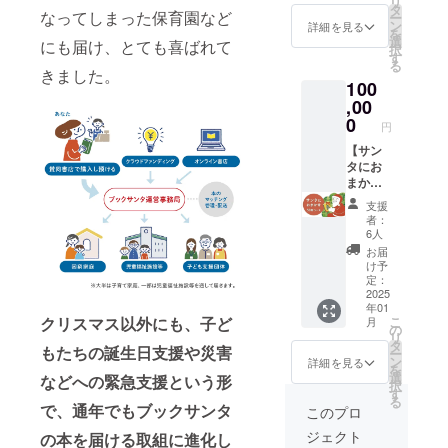
リ
ンで不
ス。本
セット
タ
さい。
なってしまった保育園など
ー
要を選
を寄付
・サン
ン
※希望す
詳細を見る
を
択くだ
するの
クスレ
選
る本が
にも届け、とても喜ばれて
択
さい。
ではな
ター ・
す
ある場
る
★リ
く、来
オリジ
きました。
合の
100
ターン
年以降
ナルス
み、備
グッズ
も含め
,00
テッ
考欄に
セット
て「取
カー ・
0
記載し
円
・サン
組その
オリジ
てくだ
クスレ
ものを
【サン
ナルし
さい。
ター ・
応援し
タにお
おり ・
閉じる
オリジ
育て
まか
チャリ
ナルス
る」た
せ】子
ティー
支援
テッ
めの
どもに
サンタ
者：
カー ・
コース
本を５
活動報
6人
オリジ
です。
０冊届
告書
お届
ナルし
御礼に
ける
（PDF
け予
おり ・
「リ
コース
でメー
定：
チャリ
ターン
チャリ
2025
ル送
年01
ティー
グッズ
ティー
付）
クリスマス以外にも、子ど
こ
月
サンタ
セッ
サンタ
の
リ
活動報
ト」を
側で、
タ
もたちの誕生日支援や災害
ー
告書
配送し
子ども
ン
詳細を見る
を
（PDF
ます。
に届け
選
などへの緊急支援という形
択
でメー
→配送
る本を
す
る
ル送
は不要
５０冊
で、通年でもブックサンタ
このプロ
付） ※
の場
選ばせ
ジェクト
の本を届ける取組に進化し
活動報
合、オ
て頂き