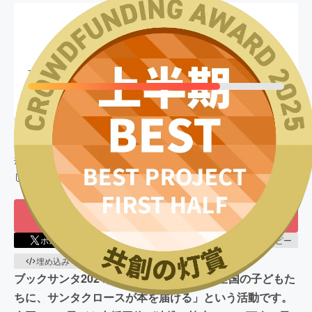
現在の支援総額
15,151,489
円
終了
75
%達成
目標金額
20,000,000
円
支援者数
2,311
人
このプロジェクトは、
2024/10/17
に募集を開始し、
2,311
人の支
援により
15,151,489
円の資金を集め、
2024/12/27
に募集を終了
しました
もう一度プロジェクトをやってほしい
168
ポスト
シェア
LINEで送る
URLコピー
埋め込み
QRコード
ブックサンタ2024は「大変な境遇にいる全国の子どもた
ちに、サンタクロースが本を届ける」という活動です。