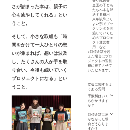
費や配送費
活動報
カー ・
全国の子ども
さが詰まった本は、親子の
告書
オリジ
たちへ本を郵
（PDF
ナルし
心も癒やしてくれる」とい
送する費用
でメー
おり ・
来年以降より
ル送
チャリ
うこと。
よい形でブッ
付）
ティー
クサンタを実
サンタ
施していくた
活動報
そして、小さな取組も「時
めのプロジェ
告書
クト運営費
（PDF
間をかけて一人ひとりの想
用 など
でメー
※目標金額を超
いが集まれば、想いは波及
ル送
えた場合はプロ
付） ※
し、たくさんの人が手を取
ジェクトの運営
活動報
費に充てさせて
告は支
り合い、今後も続いていく
いただきます。
援者全
員にお
プロジェクトになる」とい
送りし
支援に関するよ
ます。
うこと。
くある質問
※支援者
へは
手数料はいく
《本は
らかかります
届きま
か？
せん》
のでご
目標金額に届
注意下
かなかった場
さい。
合どうなりま
※希望す
すか？