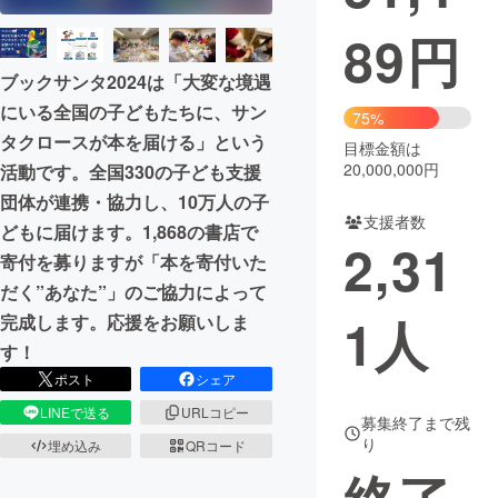
89
円
まちづくり・地域活性化
ブックサンタ2024は「大変な境遇
にいる全国の子どもたちに、サン
CAMPFIRE for Social Good
CAMPFIRE Creation
75%
タクロースが本を届ける」という
CAMPFIREふるさと納税
machi-ya
コミュニティ
目標金額は
20,000,000円
活動です。全国330の子ども支援
団体が連携・協力し、10万人の子
支援者数
どもに届けます。1,868の書店で
2,31
寄付を募りますが「本を寄付いた
だく”あなた”」のご協力によって
1
人
完成します。応援をお願いしま
す！
ポスト
シェア
LINEで送る
URLコピー
募集終了まで残
り
埋め込み
QRコード