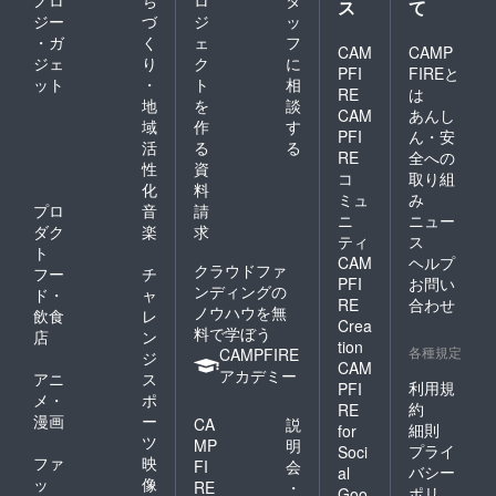
ノロ
ち
ロ
タ
ス
て
ジー
づ
ジ
ッ
・ガ
く
ェ
フ
CAM
CAMP
ジェ
り
ク
に
PFI
FIREと
ット
・
ト
相
RE
は
地
を
談
CAM
あんし
域
作
す
PFI
ん・安
活
る
る
RE
全への
性
資
コ
取り組
化
料
ミュ
み
プロ
音
請
ニ
ニュー
ダク
楽
求
ティ
ス
ト
CAM
ヘルプ
クラウドファ
フー
チ
PFI
お問い
ンディングの
ド・
ャ
RE
合わせ
ノウハウを無
飲食
レ
Crea
料で学ぼう
店
ン
tion
各種規定
CAMPFIRE
ジ
CAM
アカデミー
アニ
ス
利用規
PFI
メ・
ポ
約
RE
漫画
ー
CA
説
細則
for
ツ
MP
明
プライ
Soci
ファ
映
FI
会
バシー
al
ッ
像
RE
・
ポリ
Goo