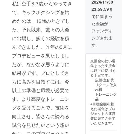
2024/11/30
私は空手を7歳からやってき
23:59:59
ま
て、キックボクシングを始
でに集まっ
めたのは、16歳のときでし
た金額が
た。それ以来、数々の大会
ファンディ
に出場し、多くの経験を積
ングされま
す。
んできました。昨年の3月に
プロデビューを果たしまし
支援金の使い道
たが、なかなか思うように
集まった支援金
は以下に使用す
結果がでず、プロとしてさ
る予定です。
広報/宣伝費
らに高みを目指すには、今
リターン仕入
以上の準備と環境が必要で
れ費
トレーニング
す。より高度なトレーニン
品
※目標金額を超
グを受けることで、技術を
えた場合はプロ
ジェクトの運営
向上させ、皆さんに誇れる
費に充てさせて
いただきます。
試合を見せたいという想い
から、このプロジェクトを