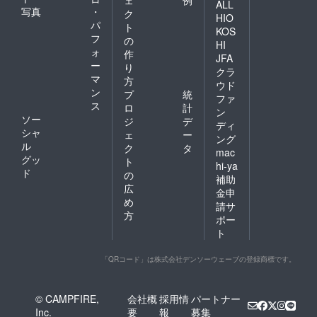
ェ
例
ALL
写真
・
ク
HIO
パ
ト
KOS
フ
の
HI
ォ
作
JFA
ー
り
クラ
マ
方
ウド
ン
プ
統
ファ
ス
ロ
計
ン
ソー
ジ
デ
ディ
シャ
ェ
ー
ング
ル
ク
タ
mac
グッ
ト
hi-ya
ド
の
補助
広
金申
め
請サ
方
ポー
ト
「QRコード」は株式会社デンソーウェーブの登録商標です。
© CAMPFIRE,
会社概
採用情
パートナー
Inc.
要
報
募集