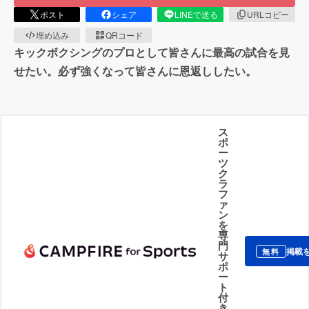
ポスト
シェア
LINEで送る
URLコピー
埋め込み
QRコード
キックボクシングのプロとして皆さんに最高の試合を見
せたい。必ず強くなって皆さんに恩返ししたい。
ス
ポ
ー
ツ
ク
ラ
フ
ァ
ン
を
専
門
掲載
無料
サ
ポ
ー
ト
付
き