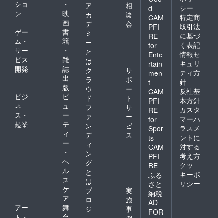
ショ
・
ア
相
シー
d
ン
映
カ
談
特定商
CAM
画
デ
会
取引法
PFI
ゲー
書
ミ
に基づ
RE
ム・
籍
ー
く表記
for
サー
・
と
情報セ
Ente
ビス
雑
は
キュリ
rtain
開発
誌
ク
サ
ティ方
men
出
ラ
ポ
針
t
版
ウ
ー
反社基
CAM
ビジ
ビ
ド
ト
本方針
PFI
ネ
ュ
フ
サ
カスタ
RE
ス・
ー
ァ
ー
マーハ
for
起業
テ
ン
ビ
ラスメ
Spor
ィ
デ
ス
ントに
ts
ー
ィ
対する
CAM
・
ン
考え方
PFI
ヘ
グ
クッ
RE
ル
と
キーポ
ふる
ス
は
リシー
さと
ケ
プ
実
納税
ア
ロ
施
AD
アー
舞
ジ
事
FOR
ト・
台