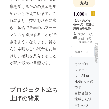
方式)
導を受けるための資金を集
めたいと考えています。こ
1,000
円
れにより、技術をさらに磨
【お礼のメッ
セージ】 感謝の
き、試合で最高のパフォー
気持ちを込め
て、お礼のメッ
マンスを発揮することがで
支援者：2人
セージをお送り
お届け予定：
します。
きるようになります。皆さ
こ
2025年01月
の
リ
タ
んに素晴らしい試合をお届
ー
ン
詳細を見る
を
けし、感動を共有すること
選
択
す
る
が私の最大の目標です。
このプロ
ジェクト
は、All-or-
Nothing方式
です。
プロジェクト立ち
目標金額を
上げの背景
達成した場
合にのみ、