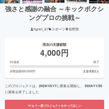
強さと感謝の融合 ～キックボクシ
ングプロの挑戦～
hgren_k1
スポーツ
長野県
現在の支援総額
4,000
円
終了
0
%達成
目標金額
500,000
円
支援者数
2
人
このプロジェクトは、
2024/10/17
に募集を開始し、
2024/11/30
に募集を終了しました
もう一度プロジェクトをやってほしい