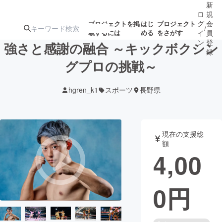
新
ロ
規
グ
会
プロジェクトを掲
はじ
プロジェクト
/
載するには
める
をさがす
イ
員
ン
登
強さと感謝の融合 ～キックボクシン
録
グプロの挑戦～
人気のプロ
注目のリ
注目の新着プロ
募集終了が近いプ
もうすぐ公開
hgren_k1
スポーツ
長野県
ジェクト
ターン
ジェクト
ロジェクト
されます
アート・写真
音楽
現在の支援総
額
4,00
テクノロジー・ガジェット
ゲーム・サ
0
円
映像・映画
書籍・雑誌
ビジネス・起業
チャレンジ