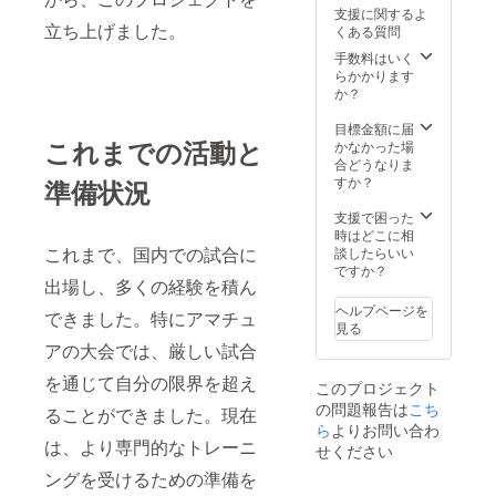
支援に関するよ
立ち上げました。
くある質問
手数料はいく
らかかります
か？
目標金額に届
これまでの活動と
かなかった場
合どうなりま
すか？
準備状況
支援で困った
時はどこに相
これまで、国内での試合に
談したらいい
ですか？
出場し、多くの経験を積ん
ヘルプページを
できました。特にアマチュ
見る
アの大会では、厳しい試合
を通じて自分の限界を超え
このプロジェクト
の問題報告は
こち
ることができました。現在
ら
よりお問い合わ
は、より専門的なトレーニ
せください
ングを受けるための準備を