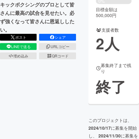
0%
キックボクシングのプロとして皆
目標金額は
まちづくり・地域活性化
さんに最高の試合を見せたい。必
500,000円
ず強くなって皆さんに恩返しした
い。
支援者数
CAMPFIRE for Social Good
CAMPFIRE Creation
2
人
ポスト
シェア
CAMPFIREふるさと納税
machi-ya
コミュニティ
LINEで送る
URLコピー
埋め込み
QRコード
募集終了まで残
り
終了
このプロジェクトは、
2024/10/17
に募集を開始
し、
2024/11/30
に募集を