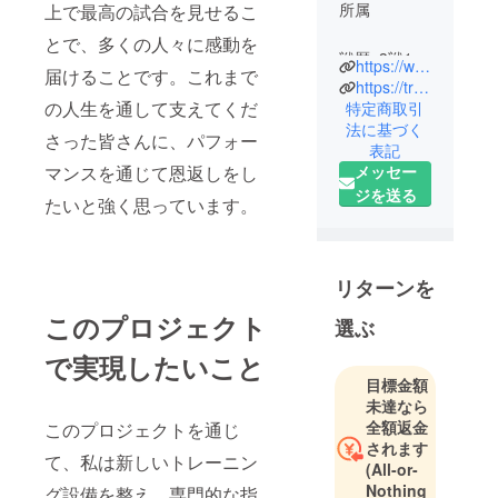
所属
上で最高の試合を見せるこ
とで、多くの人々に感動を
戦歴: 3戦1勝
https://www.instagram.com/ren.hg_k1/profilecard/?igsh=MWdsbmt6dXlxbWJtaA==
届けることです。これまで
2敗
https://triggerr.fan/higashiyamaren
の人生を通して支えてくだ
特定商取引
法に基づく
最高なパ
さった皆さんに、パフォー
表記
フォーマン
マンスを通じて恩返しをし
メッセー
スで
ジを送る
たいと強く思っています。
最高の恩返
しします。
リターンを
このプロジェクト
選ぶ
で実現したいこと
目標金額
未達なら
全額返金
このプロジェクトを通じ
されます
て、私は新しいトレーニン
(All-or-
Nothing
グ設備を整え、専門的な指