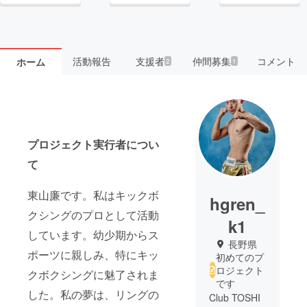
活動報告
支援者
仲間募集
コメント
ホーム
2
1
プロジェクト実行者につい
て
東山廉です。私はキックボ
hgren_
クシングのプロとして活動
k1
しています。幼少期からス
長野県
ポーツに親しみ、特にキッ
初めてのプ
ロジェクト
クボクシングに魅了されま
です
した。私の夢は、リングの
Club TOSHI