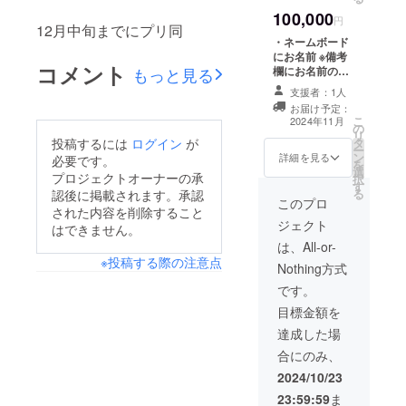
100,000
円
12月中旬までにプリ同
・ネームボード
にお名前 ※備考
コメント
欄にお名前のご
もっと見る
記入をお願いい
支援者：1人
たします ・生誕
お届け予定：
Tシャツサイン入
こ
2024年11月
の
りチェキ ・生誕
リ
タ
投稿するには
ログイン
が
Tシャツ白ver.
ー
ン
XLサイズ ・生誕
詳細を見る
必要です。
を
選
限定アクスタ ・
プロジェクトオーナーの承
択
す
お手紙 ・後日プ
る
認後に掲載されます。承認
リ同
このプロ
された内容を削除すること
ジェクト
はできません。
は、All-or-
※投稿する際の注意点
Nothing方式
です。
目標金額を
達成した場
合にのみ、
2024/10/23
23:59:59
ま