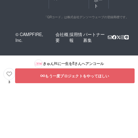
ト
「QRコード」は株式会社デンソーウェーブの登録商標です。
© CAMPFIRE,
会社概
採用情
パートナー
Inc.
要
報
募集
きゅんﾀﾋに一生を⁉︎
さんへアンコール
もう一度プロジェクトをやってほしい
3