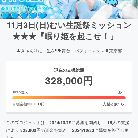
11月3日(日)むい生誕祭ミッション
★★★『眠り姫を起こせ！』
きゅんﾀﾋに一生を⁉︎
舞台・パフォーマンス
東京都
現在の支援総額
328,000
円
終了
109
%達成
目標金額
300,000
円
支援者数
18
人
このプロジェクトは、
2024/10/19
に募集を開始し、
18
人の支援
により
328,000
円の資金を集め、
2024/10/23
に募集を終了しま
した