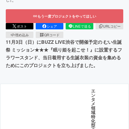
もう一度プロジェクトをやってほしい
ポスト
シェア
LINEで送る
URLコピー
埋め込み
QRコード
11月3日（日）にBUZZ LIVE渋谷で開催予定の むい生誕
祭 ミッション★★★『眠り姫を起こせ！』に設置するフ
ラワースタンド、当日着用する生誕衣装の資金を集める
ためにこのプロジェクトを立ち上げました。
エ
ン
タ
メ
領
域
特
化
型