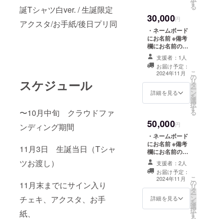
す
る
誕Tシャツ白ver. / 生誕限定
30,000
円
アクスタ/お手紙/後日プリ同
・ネームボード
にお名前 ※備考
欄にお名前のご
記入をお願いい
支援者：1人
たします ・生誕
お届け予定：
Tシャツサイン入
こ
2024年11月
の
りチェキ ・生誕
リ
スケジュール
タ
Tシャツ白ver.XL
ー
ン
サイズ ・生誕限
詳細を見る
を
選
定アクスタ
択
す
〜10月中旬 クラウドファ
る
50,000
円
ンディング期間
・ネームボード
にお名前 ※備考
11月3日 生誕当日（Tシャ
欄にお名前のご
記入をお願いい
ツお渡し）
支援者：2人
たします ・生誕
お届け予定：
Tシャツサイン入
こ
2024年11月
の
りチェキ ・生誕
11月末までにサイン入り
リ
タ
Tシャツ白ver.
ー
ン
チェキ、アクスタ、お手
XLサイズ ・生誕
詳細を見る
を
選
限定アクスタ ・
択
紙、
す
お手紙
る