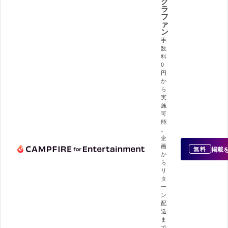
ク
ラ
フ
ァ
ン
手
数
料
0
円
か
ら
実
施
可
能
。
企
画
掲載
無料
か
ら
リ
タ
ー
ン
配
送
ま
で