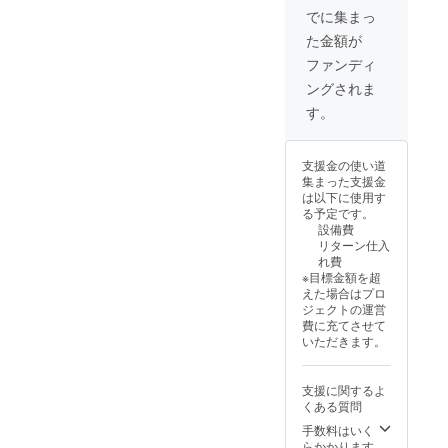
でに集まっ
た金額が
ファンディ
ングされま
す。
支援金の使い道
集まった支援金
は以下に使用す
る予定です。
設備費
リターン仕入
れ費
※目標金額を超
えた場合はプロ
ジェクトの運営
費に充てさせて
いただきます。
支援に関するよ
くある質問
手数料はいく
らかかります