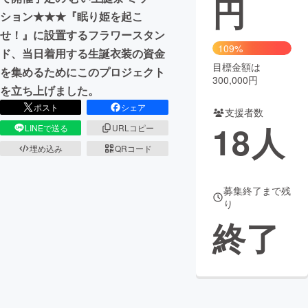
円
ション★★★『眠り姫を起こ
まちづくり・地域活性化
せ！』に設置するフラワースタン
109%
ド、当日着用する生誕衣装の資金
目標金額は
CAMPFIRE for Social Good
CAMPFIRE Creation
を集めるためにこのプロジェクト
300,000円
CAMPFIREふるさと納税
machi-ya
コミュニティ
を立ち上げました。
ポスト
シェア
支援者数
18
人
LINEで送る
URLコピー
埋め込み
QRコード
募集終了まで残
り
終了