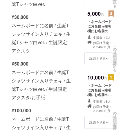
択
誕Tシャツ白ver.
す
る
5,000
円
¥30,000
・ネームボード
ネームボードに名前 / 生誕T
にお名前 ※備考
欄にお名前のご
シャツサイン入りチェキ / 生
記入をお願いい
支援者：3人
たします ・生誕
誕Tシャツ白ver. / 生誕限定
お届け予定：
Tシャツサイン入
こ
2024年11月
の
りチェキ
アクスタ
リ
タ
ー
ン
詳細を見る
を
選
¥50,000
択
す
る
ネームボードに名前 / 生誕T
10,000
円
シャツサイン入りチェキ / 生
・ネームボード
誕Tシャツ白ver. / 生誕限定
にお名前 ※備考
欄にお名前のご
アクスタ/お手紙
記入をお願いい
支援者：8人
たします ・生誕
お届け予定：
Tシャツサイン入
¥100,000
こ
2024年11月
の
りチェキ ・生誕
リ
タ
Tシャツ白ver.
ネームボードに名前 / 生誕T
ー
ン
XLサイズ
詳細を見る
を
シャツサイン入りチェキ / 生
選
択