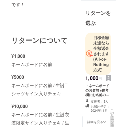
です！
リターンを
選ぶ
目標金額
リターンについて
未達なら
全額返金
されます
¥1,000
(All-or-
ネームボードに名前
Nothing
方式)
¥5000
1,000
円
ネームボードに名前 / 生誕T
・ネームボード
のお名前 ※備考
シャツサイン入りチェキ
欄にお名前のご
記入をお願いい
支援者：3人
たします
¥10,000
お届け予定：
こ
2024年11月
の
ネームボードに名前 / 生誕衣
リ
タ
ー
ン
詳細を見る
装限定サイン入りチェキ / 生
を
選