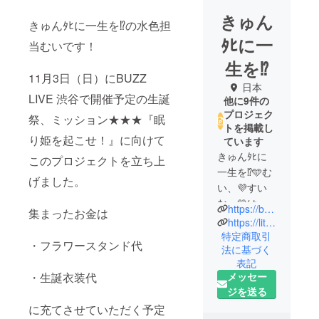
きゅん
きゅんﾀﾋに一生を⁉︎の水色担
ﾀﾋに一
当むいです！
生を⁉︎
11月3日（日）にBUZZ
日本
LIVE 渋谷で開催予定の生誕
他に9件の
プロジェク
祭、ミッション★★★『眠
トを掲載し
り姫を起こせ！』に向けて
ています
きゅんﾀﾋに
このプロジェクトを立ち上
一生を⁉︎🩵む
げました。
い、💜すい
む、💛は
https://buzz-project.co.jp/
集まったお金は
お、❤️かぐ
https://lit.link/kyuntahi
ら、サポー
特定商取引
・フラワースタンド代
法に基づく
トの🩷おて
表記
んの5人で活
メッセー
・生誕衣装代
動していま
ジを送る
す！
に充てさせていただく予定