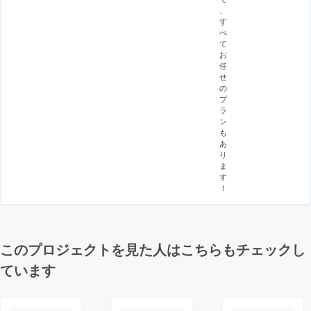
、
す
べ
て
お
任
せ
の
プ
ラ
ン
も
あ
り
ま
す
！
このプロジェクトを見た人はこちらもチェックし
ています