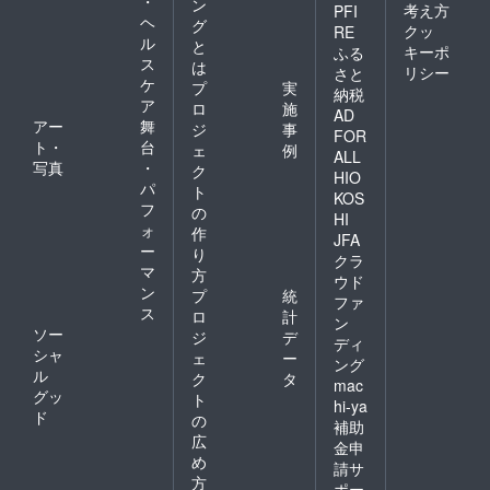
・
ン
考え方
PFI
ヘ
グ
クッ
RE
ル
と
キーポ
ふる
ス
は
リシー
さと
ケ
プ
実
納税
ア
ロ
施
AD
アー
舞
ジ
事
FOR
ト・
台
ェ
例
ALL
写真
・
ク
HIO
パ
ト
KOS
フ
の
HI
ォ
作
JFA
ー
り
クラ
マ
方
ウド
ン
プ
統
ファ
ス
ロ
計
ン
ソー
ジ
デ
ディ
シャ
ェ
ー
ング
ル
ク
タ
mac
グッ
ト
hi-ya
ド
の
補助
広
金申
め
請サ
方
ポー