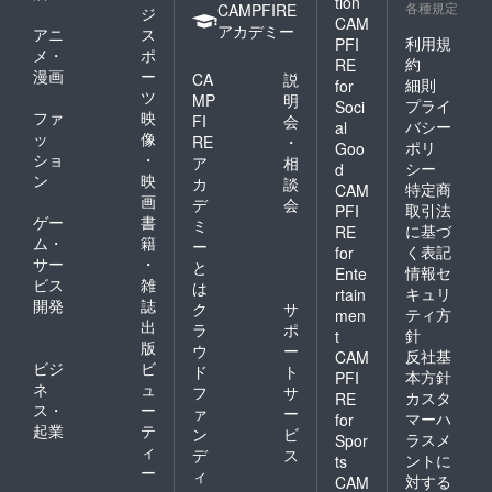
tion
各種規定
CAMPFIRE
ジ
CAM
アカデミー
アニ
ス
利用規
PFI
メ・
ポ
約
RE
漫画
ー
CA
説
細則
for
ツ
MP
明
プライ
Soci
ファ
映
FI
会
バシー
al
ッ
像
RE
・
ポリ
Goo
ショ
・
ア
相
シー
d
ン
映
カ
談
特定商
CAM
画
デ
会
取引法
PFI
ゲー
書
ミ
に基づ
RE
ム・
籍
ー
く表記
for
サー
・
と
情報セ
Ente
ビス
雑
は
キュリ
rtain
開発
誌
ク
サ
ティ方
men
出
ラ
ポ
針
t
版
ウ
ー
反社基
CAM
ビジ
ビ
ド
ト
本方針
PFI
ネ
ュ
フ
サ
カスタ
RE
ス・
ー
ァ
ー
マーハ
for
起業
テ
ン
ビ
ラスメ
Spor
ィ
デ
ス
ントに
ts
ー
ィ
対する
CAM