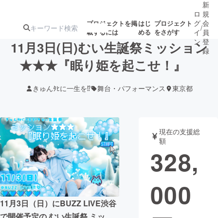
新
ロ
規
グ
会
プロジェクトを掲
はじ
プロジェクト
/
載するには
める
をさがす
イ
員
ン
登
11月3日(日)むい生誕祭ミッション
録
★★★『眠り姫を起こせ！』
人気のプロ
注目のリ
注目の新着プロ
募集終了が近いプ
もうすぐ公開
きゅんﾀﾋに一生を⁉︎
舞台・パフォーマンス
東京都
ジェクト
ターン
ジェクト
ロジェクト
されます
アート・写真
音楽
現在の支援総
額
328,
テクノロジー・ガジェット
ゲーム・サ
000
映像・映画
書籍・雑誌
11月3日（日）にBUZZ LIVE渋谷
ビジネス・起業
チャレンジ
で開催予定の むい生誕祭 ミッ