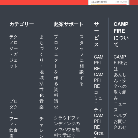
カテゴリー
起案サポート
サ
CAMP
ー
FIRE
テク
ま
プ
ス
ビ
につい
ノロ
ち
ロ
タ
ス
て
ジー
づ
ジ
ッ
・ガ
く
ェ
フ
CAM
CAMP
ジェ
り
ク
に
PFI
FIREと
ット
・
ト
相
RE
は
地
を
談
CAM
あんし
域
作
す
PFI
ん・安
活
る
る
RE
全への
性
資
コ
取り組
化
料
ミュ
み
プロ
音
請
ニ
ニュー
ダク
楽
求
ティ
ス
ト
CAM
ヘルプ
クラウドファ
フー
チ
PFI
お問い
ンディングの
ド・
ャ
RE
合わせ
ノウハウを無
飲食
レ
Crea
料で学ぼう
店
ン