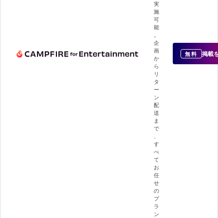
実
施
可
能
。
企
画
掲載
無料
か
ら
リ
タ
ー
ン
配
送
ま
で
、
す
べ
て
お
任
せ
の
プ
ラ
ン