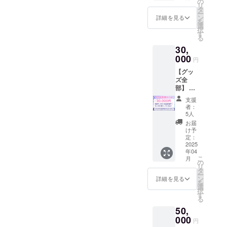
日 19
の
希望さ
【支援
リ
【チェ
時~20時
タ
れるお
証明書
ー
キ】 お
予定 ・
ン
名前を
詳細を見る
(デジタ
を
名前＆
場所：
選
ご記入
ル)】 感
択
サイン
未定(都
す
くださ
謝の気
る
入りの
内) ・支
い。
持ちを
30,
撮りお
援者様
【支援
込め
ろし
000
の交通
証明書
て、支
円
チェキ
費や滞
(デジタ
援証明
【グッ
です ・
在費は
ル)】 感
書(デジ
ズ全
数量：1
各自で
謝の気
タル)を
部】 以
点 ・支
ご負担
持ちを
お送り
下の
援時、
くださ
込め
しま
支援
グッズ
必ず備
い。
て、支
者：
す。
を提供
考欄に
【お名
5人
援証明
しま
希望さ
前掲
書(デジ
お届
す。 特
れるお
載】
け予
タル)を
製缶
名前を
定：
4/26の
お送り
バッチ
2025
ご記入
ライブ
しま
年04
・数
くださ
のエン
す。
こ
月
量：1点
い。
の
ドロー
リ
・サイ
【お名
タ
ル映像
ー
ズ：
前掲
ン
に、支
詳細を見る
を
57mm
載】
選
援者様
択
サイズ
4/26の
す
のお名
る
アクリ
ライブ
前
50,
ルスタ
のエン
（ニッ
ンド ・
000
ドロー
クネー
円
数量：1
ル映像