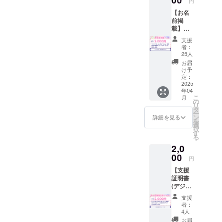
円
【お名
前掲
載】
4/26の
支援
ライブ
者：
のエン
25人
ドロー
お届
ル映像
け予
に、支
定：
援者様
2025
年04
のお名
こ
月
前
の
リ
（ニッ
タ
ー
クネー
ン
詳細を見る
を
ム）を
選
択
掲載し
す
る
ます。
2,0
・掲載
方法：
00
円
文字の
【支援
み(20字
証明書
以内) ・
(デジタ
掲載サ
ル)】
イズ：
支援
もっと
小 ・支
者：
追加で
援時、
4人
応援し
必ず備
お届