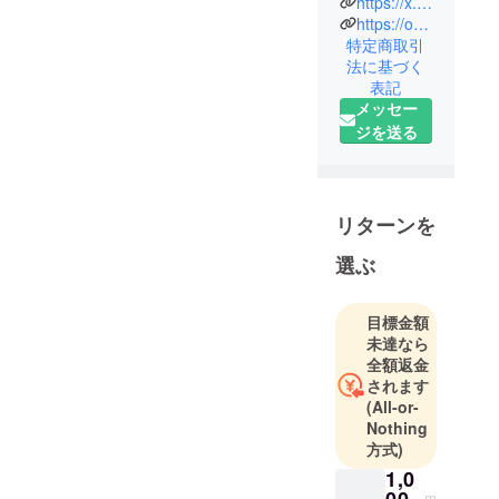
https://x.com/oto_furuga
ちゃったのは、最後に
https://otofuruga.pink/
取ろうとしてたから残
特定商取引
念だけど、みんなの愛
法に基づく
でここまで来ることが
表記
メッセー
出来たと思うと、ファ
ジを送る
ンとしても感無量で
す…
4月のライブ、楽しみ
にしてます！！！
リターンを
選ぶ
目標金額
未達なら
全額返金
されます
(All-or-
Nothing
方式)
1,0
00