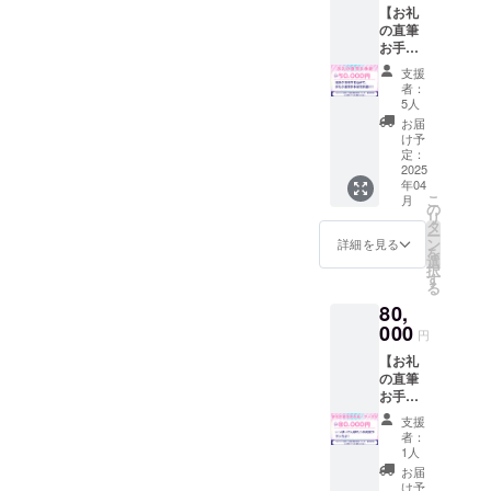
ム）を
【お礼
点 ・サ
に、支
掲載し
の直筆
イズ：
援者様
ます。
お手
75mm×
のお名
・掲載
紙】 感
75mm
前
方法：
支援
謝の気
マフ
（ニッ
文字の
者：
持ちを
ラータ
クネー
5人
み(20字
込め
オル ・
ム）を
以内) ・
お届
て、お
数量：1
掲載し
け予
掲載サ
礼の直
点 ・サ
定：
ます。
イズ：
筆お手
2025
イズ：
・掲載
小 ・支
年04
紙をお
110cm
方法：
援時、
こ
月
送りし
×21cm
の
文字の
必ず備
リ
ます。
【チェ
タ
み(20字
考欄に
ー
【リハ
キ】 お
ン
以内) ・
詳細を見る
希望さ
を
映像】
名前＆
選
掲載サ
れるお
択
直前リ
サイン
す
イズ：
名前を
る
ハーサ
入りの
中 ・支
ご記入
80,
ルの様
撮りお
援時、
くださ
子の録
000
ろし
必ず備
い。
円
画をお
チェキ
考欄に
【支援
【お礼
送りし
です ・
希望さ
証明書
の直筆
ます。
数量：2
れるお
(デジタ
お手
・収録
点 ・支
名前を
ル)】 感
紙】 感
時間：
援時、
ご記入
謝の気
支援
謝の気
約1時間
必ず備
くださ
者：
持ちを
持ちを
・提供
考欄に
1人
い。
込め
込め
方法：
希望さ
【支援
お届
て、支
て、お
ライブ
れるお
け予
証明書