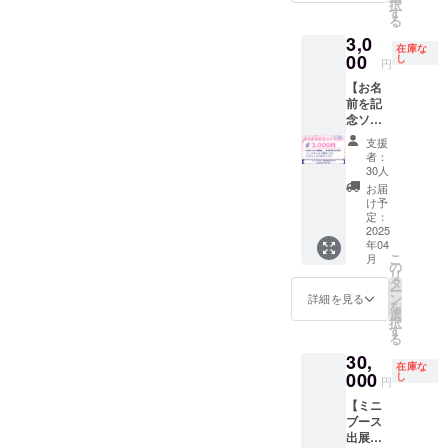
い。
択
部】 以
前掲
75mm×
す
前掲
る
下の
載】
75mm
載】
3,0
グッズ
4/26の
マフ
4/26の
在庫な
を提供
ライブ
00
ラータ
し
ライブ
円
しま
のエン
オル ・
のエン
【お名
す。 特
ドロー
数量：1
ドロー
前を記
製缶
ル映像
点 ・サ
ル映像
念ソン
バッチ
に、支
イズ：
に、支
グにい
・数
援者様
110cm
援者様
支援
れる】
量：1点
のお名
×21cm
のお名
者：
今回の
・サイ
前
【チェ
30人
前
ための
ズ：
（ニッ
キ】 お
（ニッ
お届
新曲
57mm
クネー
名前＆
け予
クネー
に、支
サイズ
ム）を
定：
サイン
ム）を
援者様
2025
アクリ
掲載し
入りの
掲載し
年04
のお名
ルスタ
ます。
撮りお
ます。
こ
月
前
ンド ・
・掲載
の
ろし
・掲載
リ
（ニッ
数量：1
方法：
タ
チェキ
方法：
ー
クネー
点 ・サ
文字の
ン
です ・
詳細を見る
文字の
を
ム）を
イズ：
み(20字
選
数量：2
み(20字
択
掲載し
75mm×
以内) ・
す
点 ・支
以内) ・
る
ます。
75mm
掲載サ
援時、
掲載サ
30,
・掲載
マフ
イズ：
必ず備
イズ：
在庫な
方法：
000
ラータ
特大 ・
し
考欄に
大 ・支
円
文字(※
オル ・
支援
希望さ
援時、
【ミニ
多少読
数量：1
時、必
れるお
必ず備
ブース
み方や
点 ・サ
ず備考
名前を
考欄に
出展】
表記が
イズ：
欄に希
ご記入
希望さ