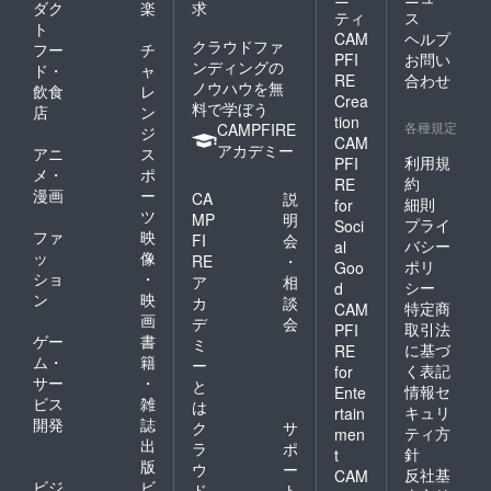
ダク
楽
求
ティ
ス
ト
CAM
ヘルプ
クラウドファ
フー
チ
PFI
お問い
ンディングの
ド・
ャ
RE
合わせ
ノウハウを無
飲食
レ
Crea
料で学ぼう
店
ン
tion
各種規定
CAMPFIRE
ジ
CAM
アカデミー
アニ
ス
利用規
PFI
メ・
ポ
約
RE
漫画
ー
CA
説
細則
for
ツ
MP
明
プライ
Soci
ファ
映
FI
会
バシー
al
ッ
像
RE
・
ポリ
Goo
ショ
・
ア
相
シー
d
ン
映
カ
談
特定商
CAM
画
デ
会
取引法
PFI
ゲー
書
ミ
に基づ
RE
ム・
籍
ー
く表記
for
サー
・
と
情報セ
Ente
ビス
雑
は
キュリ
rtain
開発
誌
ク
サ
ティ方
men
出
ラ
ポ
針
t
版
ウ
ー
反社基
CAM
ビジ
ビ
ド
ト