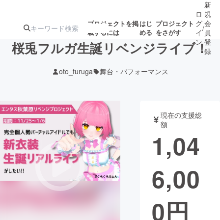
新
ロ
規
グ
会
プロジェクトを掲
はじ
プロジェクト
/
載するには
める
をさがす
イ
員
ン
登
桜兎フルガ生誕リベンジライブ！
録
oto_furuga
舞台・パフォーマンス
人気のプロ
注目のリ
注目の新着プロ
募集終了が近いプ
もうすぐ公開
ジェクト
ターン
ジェクト
ロジェクト
されます
現在の支援総
額
アート・写真
音楽
1,04
テクノロジー・ガジェット
ゲーム・サ
6,00
映像・映画
書籍・雑誌
0
円
ビジネス・起業
チャレンジ