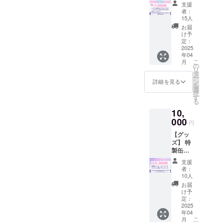
ケッ
【お名
ドロー
支援
ト】 ・
前掲
ル映像
者：
日程：
載】
に、支
15人
2025年
4/26の
援者様
お届
4月26
ライブ
のお名
け予
日 16
のエン
定：
前
時~17時
2025
ドロー
（ニッ
年04
予定 ・
ル映像
クネー
こ
月
場所：
に、支
の
ム）を
リ
エンタ
援者様
タ
掲載し
ー
ス秋葉
のお名
ン
ます。
詳細を見る
を
原 ・支
前
選
・掲載
択
援者様
（ニッ
す
方法：
る
の交通
クネー
文字の
10,
費や滞
ム）を
み(20字
在費は
000
掲載し
以内) ・
円
各自で
ます。
掲載サ
【グッ
ご負担
・掲載
イズ：
ズ】 特
くださ
方法：
中 ・支
製缶
い。
文字の
援時、
バッチ
【公式
み(20字
必ず備
支援
を提供
打ち上
以内) ・
考欄に
者：
しま
げチ
掲載サ
10人
希望さ
す。 ・
ケッ
イズ：
れるお
お届
数量：1
ト】 ・
小 ・支
け予
名前を
点 ・サ
日程：
定：
援時、
ご記入
イズ：
2025
2025年
必ず備
くださ
年04
57mm
4月26
考欄に
い。
こ
月
サイズ