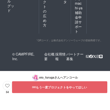
ル
ク
タ
mac
グッ
ト
hi-ya
ド
の
補助
広
金申
め
請サ
方
ポー
ト
「QRコード」は株式会社デンソーウェーブの登録商標です。
© CAMPFIRE,
会社概
採用情
パートナー
Inc.
要
報
募集
oto_furuga
さんへアンコール
もう一度プロジェクトをやってほしい
54