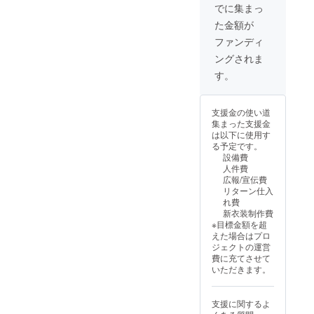
ます
ム）を
ドロー
でに集まっ
必ず備
【お名
掲載し
ル映像
考欄に
た金額が
前掲
ます。
に、支
希望さ
載】
・掲載
援者様
ファンディ
れるお
4/26の
方法：
のお名
名前を
ングされま
ライブ
文字の
前
ご記入
のエン
み(20字
（ニッ
す。
くださ
ドロー
以内) ・
クネー
い。
ル映像
掲載サ
ム）を
【支援
に、支
イズ：
掲載し
証明書
支援金の使い道
援者様
小 ・支
ます。
(現物)】
集まった支援金
のお名
援時、
・掲載
感謝の
は以下に使用す
前
必ず備
方法：
気持ち
る予定です。
（ニッ
考欄に
文字の
を込め
設備費
クネー
希望さ
み(20字
て、支
人件費
ム）を
れるお
以内) ・
援証明
広報/宣伝費
掲載し
名前を
掲載サ
書(現物)
リターン仕入
ます。
ご記入
イズ：
をお送
れ費
・掲載
くださ
特大 ・
りしま
新衣装制作費
方法：
い。
支援
す。
※目標金額を超
文字の
【支援
時、必
えた場合はプロ
み(20字
証明書
ず備考
ジェクトの運営
以内) ・
(デジタ
欄に希
費に充てさせて
掲載サ
ル)】 感
望され
いただきます。
イズ：
謝の気
るお名
大 ・支
持ちを
前をご
援時、
込め
記入く
支援に関するよ
必ず備
て、支
ださ