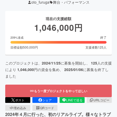
oto_furuga
舞台・パフォーマンス
現在の支援総額
1,046,000
円
終了
209
%達成
目標金額
500,000
円
支援者数
125
人
このプロジェクトは、
2024/11/25
に募集を開始し、
125
人の支援
により
1,046,000
円の資金を集め、
2025/01/06
に募集を終了し
ました
もう一度プロジェクトをやってほしい
ポスト
シェア
LINEで送る
URLコピー
埋め込み
QRコード
2024年４月に行った、初のリアルライブ。様々なトラブ