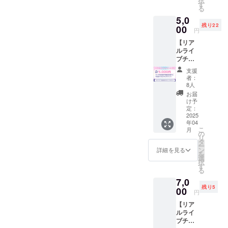
択
しま
す
る
す。 ・
5,0
支援
残り22
時、必
00
円
ず備考
【リア
欄に希
ルライ
望され
ブチ
るお名
ケッ
前をご
支援
ト】 ・
記入く
者：
日程：
ださ
8人
2025年
い。 ・
お届
4月26
収録時
け予
日 16
間：約3
定：
時~17時
2025
分間 ・
年04
予定 ・
提供方
こ
月
場所：
法：
の
リ
エンタ
メール
タ
ー
ス秋葉
にURL
ン
詳細を見る
を
原 ・支
を記載
選
択
援者様
しま
す
る
の交通
す。
7,0
費や滞
【お名
残り5
在費は
00
前掲
円
各自で
載】
【リア
ご負担
4/26の
ルライ
くださ
ライブ
ブチ
い。
のエン