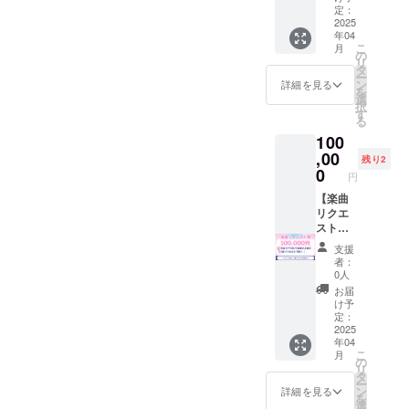
援証明
礼の直
終了後
定：
名前を
(現物)】
書(デジ
筆お手
2025
メール
ご記入
感謝の
タル)を
年04
紙をお
にURL
くださ
気持ち
お送り
こ
月
送りし
を記載
の
い。
を込め
しま
リ
ます。
しま
タ
【ファ
て、支
す。
ー
【リハ
す。
ン
ンブッ
詳細を見る
援証明
【リア
を
映像】
【グッ
選
ク】 桜
書(現物)
ルライ
択
直前リ
ズ全
す
兎フル
をお送
ブチ
る
ハーサ
部】 以
ガ撮り
りしま
ケッ
100
ルの様
下の
おろし
す。
ト】 ・
子の録
,00
グッズ
写真と
残り2
日程：
画をお
を提供
0
コメン
2025年
円
送りし
しま
ト付き
4月26
ます。
【楽曲
す。 特
のファ
日 17
・収録
リクエ
製缶
ンブッ
時~18時
時間：
スト
バッチ
クです
予定 ・
約1時間
権】 生
・数
・数
場所：
支援
・提供
誕ライ
量：1点
量：1点
者：
エンタ
方法：
ブにて
・サイ
・サイ
0人
ス秋葉
ライブ
歌唱す
ズ：
ズ：
お届
原 ・支
終了後
る曲を1
57mm
A5（14
け予
援者様
メール
曲リク
サイズ
定：
8mm×2
の交通
にURL
エスト
2025
アクリ
10mm
費や滞
年04
を記載
可能で
ルスタ
） ・
在費は
こ
月
しま
す(カ
ンド ・
の
ページ
各自で
リ
す。
バー
数量：1
タ
数：24
ご負担
ー
【グッ
OK)
点 ・サ
ン
ページ
詳細を見る
くださ
を
ズ全
【お名
イズ：
選
【お名