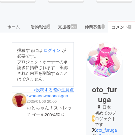
ホーム
活動報告
支援者
仲間募集
コメント
2
99+
1
1
投稿するには
ログイン
が
必要です。
プロジェクトオーナーの承
認後に掲載されます。承認
された内容を削除すること
はできません。
oto_fur
※投稿する際の注意点
kwoaaoowaaonokgoawowagawa
uga
2025/01/06 20:00
日本
おとちゃん！ストレッ
初めてのプ
チゴール200%達成お
ロジェクト
めでとう！！！😂
です
ミニブース完売し
oto_furuga