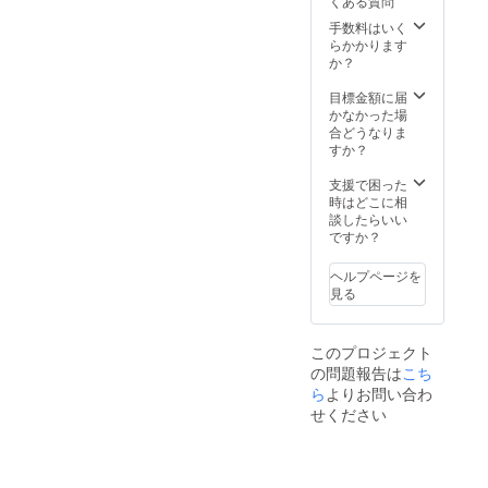
くある質問
考欄に
援証明
い。
希望さ
書(デジ
手数料はいく
【支援
れるお
タル)を
らかかります
証明書
名前を
お送り
か？
(現物)】
ご記入
しま
感謝の
くださ
す。
目標金額に届
気持ち
い。
かなかった場
を込め
合どうなりま
て、支
すか？
援証明
書(現物)
支援で困った
をお送
時はどこに相
りしま
談したらいい
す。
ですか？
ヘルプページを
見る
このプロジェクト
の問題報告は
こち
ら
よりお問い合わ
せください