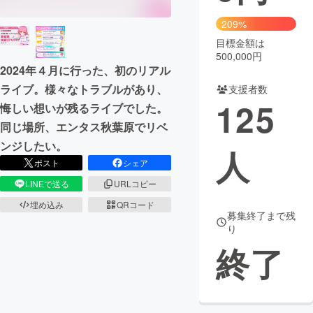
209%
まちづくり・地域活性化
目標金額は
500,000円
2024年４月に行った、初のリアル
CAMPFIRE for Social Good
CAMPFIRE Creation
ライブ。様々なトラブルがあり、
支援者数
CAMPFIREふるさと納税
machi-ya
コミュニティ
125
悔しい想いが残るライブでした。
同じ場所、エンタス秋葉原でリベ
ンジしたい。
人
ポスト
シェア
LINEで送る
URLコピー
埋め込み
QRコード
募集終了まで残
り
終了