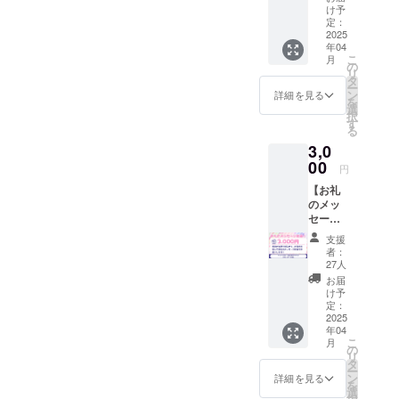
たい方
考欄に
け予
向けの
希望さ
定：
プラン
2025
れるお
年04
です。
名前を
こ
月
感謝の
ご記入
の
リ
気持ち
くださ
タ
ー
を込め
い。
ン
詳細を見る
を
て、支
【支援
選
択
援証明
証明書
す
る
書(デジ
(デジタ
3,0
タル)を
ル)】 感
お送り
00
謝の気
円
しま
持ちを
【お礼
す。
込め
のメッ
て、支
セージ
援証明
動画】
書(デジ
支援
感謝の
タル)を
者：
気持ち
お送り
27人
を込め
しま
お届
て、お
す。
け予
名前を
定：
呼んで
2025
年04
お礼の
こ
月
メッ
の
リ
セージ
タ
ー
動画を
ン
詳細を見る
を
お送り
選