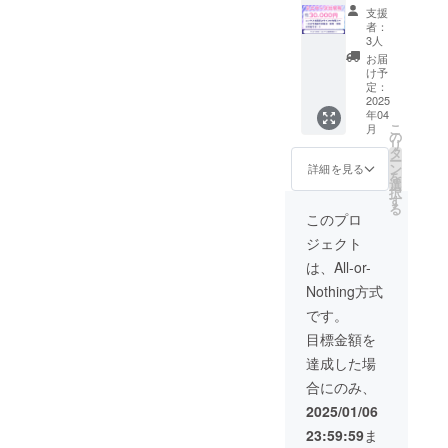
エンタ
変わる
110cm
望され
くださ
れるお
支援
ス秋葉
場合が
×21cm
るお名
い。
者：
名前を
原のラ
ござい
【チェ
前をご
3人
【お名
ご記入
イブ後
ます) ・
キ】 お
記入く
前掲
お届
くださ
ろ物販
支援
名前＆
ださ
け予
載】
い。
スペー
時、必
定：
サイン
い。
4/26の
【支援
スにて
2025
ず備考
入りの
ライブ
証明書
年04
商品等
欄に希
撮りお
のエン
(現物)】
こ
月
の展
望され
の
ろし
ドロー
感謝の
リ
示・販
るお名
タ
チェキ
ル映像
気持ち
ー
売・頒
前をご
ン
です ・
詳細を見る
に、支
を込め
を
布が可
記入く
選
数量：2
援者様
て、支
択
能です
ださ
す
点 ・支
のお名
援証明
る
・提供
い。
援時、
このプロ
前
書(現物)
方法：
【お名
必ず備
（ニッ
をお送
ジェクト
現地に
前掲
考欄に
クネー
りしま
送付も
載】
希望さ
は、All-or-
ム）を
す。
しくは
4/26の
れるお
掲載し
Nothing方式
直接持
ライブ
名前を
ます。
ち込み
のエン
ご記入
です。
・掲載
・注意
ドロー
くださ
方法：
目標金額を
事項：
ル映像
い。
文字の
メール
に、支
【お名
達成した場
み(20字
にて事
援者様
前掲
以内) ・
合にのみ、
前お打
のお名
載】
掲載サ
合せさ
前
4/26の
2025/01/06
イズ：
せてい
（ニッ
ライブ
大 ・支
23:59:59
ま
ただき
クネー
のエン
援時、