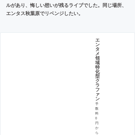
ルがあり、悔しい想いが残るライブでした。同じ場所、
エンタス秋葉原でリベンジしたい。
エ
ン
タ
メ
領
域
特
化
型
ク
ラ
フ
ァ
ン
手
数
料
0
円
か
ら