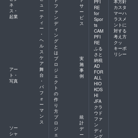
本方針
PFI
ネ
ュ
フ
サ
カスタ
RE
ス・
ー
ァ
ー
マーハ
for
起業
テ
ン
ビ
ラスメ
Spor
ィ
デ
ス
ントに
ts
ー
ィ
対する
CAM
・
ン
考え方
PFI
ヘ
グ
クッ
RE
ル
と
キーポ
ふる
ス
は
リシー
さと
ケ
プ
実
納税
ア
ロ
施
AD
アー
舞
ジ
事
FOR
ト・
台
ェ
例
ALL
写真
・
ク
HIO
パ
ト
KOS
フ
の
HI
ォ
作
JFA
ー
り
クラ
マ
方
ウド
ン
プ
統
ファ
ス
ロ
計
ン
ソー
ジ
デ
ディ
シャ
ェ
ー
ング