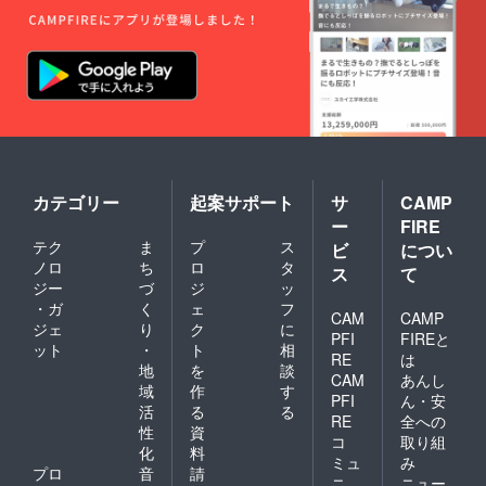
カテゴリー
起案サポート
サ
CAMP
ー
FIRE
テク
ま
プ
ス
ビ
につい
ノロ
ち
ロ
タ
ス
て
ジー
づ
ジ
ッ
・ガ
く
ェ
フ
CAM
CAMP
ジェ
り
ク
に
PFI
FIREと
ット
・
ト
相
RE
は
地
を
談
CAM
あんし
域
作
す
PFI
ん・安
活
る
る
RE
全への
性
資
コ
取り組
化
料
ミュ
み
プロ
音
請
ニ
ニュー