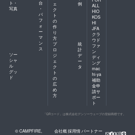
ト・
台
ェ
例
ALL
写真
・
ク
HIO
パ
ト
KOS
フ
の
HI
ォ
作
JFA
ー
り
クラ
マ
方
ウド
ン
プ
統
ファ
ス
ロ
計
ン
ソー
ジ
デ
ディ
シャ
ェ
ー
ング
ル
ク
タ
mac
グッ
ト
hi-ya
ド
の
補助
広
金申
め
請サ
方
ポー
ト
「QRコード」は株式会社デンソーウェーブの登録商標です。
© CAMPFIRE,
会社概
採用情
パートナー