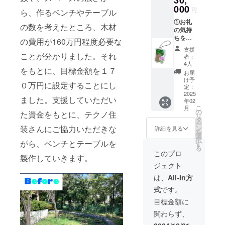
30,
ラップ
000
円
ら、作るベンチやテーブル
３個 ※
①お礼
動画は
の数を考えたところ、木材
の気持
２〜３
ちを込
分程度
の費用が160万円程度必要な
めた全
です。
支援
力の手
ことが分かりました。それ
QRコー
者：
紙と動
ドを載
4人
をもとに、目標金額を１７
画と並
せた手
お届
木第一
紙も同
け予
０万円に設定することにし
小学校
封しま
定：
のキャ
2025
すの
ました。支援していただい
年02
ラク
で、読
こ
月
ター「P
み取っ
の
た資金をもとに、テクノ住
リ
ハート
てご覧
タ
ー
ちゃ
くださ
装さんにご協力いただきな
ン
詳細を見る
を
ん」を
い。 ②
選
択
がら、ベンチとテーブルを
イメー
お礼の
す
る
ジした
会に招
このプロ
製作していきます。
スト
待（並
ジェクト
ラップ
木のま
４個 ※
ち在住
は、
All-In方
動画は
の方限
式
です。
２〜３
定）
分程度
日時：
目標金額に
です。
令和７
関わらず、
QRコー
年２月
ドを載
２８日