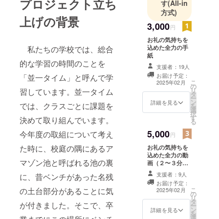
プロジェクト立ち
す
(All-in
方式)
上げの背景
3,000
円
お礼の気持ちを
込めた全力の手
私たちの学校では、総合
紙
的な学習の時間のことを
支援者：19人
お届け予定：
「並一タイム」と呼んで学
こ
2025年02月
の
リ
習しています。並一タイム
タ
ー
ン
詳細を見る
では、クラスごとに課題を
を
選
択
す
決めて取り組んでいます。
る
5,000
今年度の取組について考え
円
た時に、校庭の隅にあるア
お礼の気持ちを
込めた全力の動
マゾン池と呼ばれる池の裏
画（２〜３分程
度） ※QRコード
支援者：9人
に、昔ベンチがあった名残
を載せた手紙も
お届け予定：
同封しますの
の土台部分があることに気
こ
2025年02月
の
で、読み取って
リ
タ
ご覧ください。
が付きました。そこで、卒
ー
ン
詳細を見る
を
選