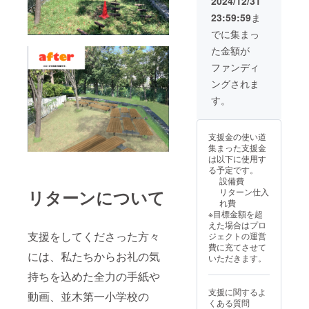
2024/12/31
せた手
（金）
23:59:59
ま
紙も同
封しま
でに集まっ
すの
午前
た金額が
で、読
１０時
み取っ
４５
ファンディ
てご覧
分〜午
ングされま
くださ
前１１
い。 ②
時３０
す。
お礼の
分 場
会に招
所：横
待（並
浜市立
支援金の使い道
木のま
並木第
集まった支援金
ちに在
一小学
は以下に使用す
住の方
校 校
る予定です。
限定）
庭
設備費
日
リターン仕入
リターンについて
時：令
横浜
れ費
和７年
市金沢
※目標金額を超
２月２
区並木
えた場合はプロ
８日
１−７−1
支援をしてくださった方々
ジェクトの運営
（金）
TEL０
費に充てさせて
４５−７
には、私たちからお礼の気
いただきます。
７４−０
午前
５２１
持ちを込めた全力の手紙や
１０時
支援
支援に関するよ
４５
動画、並木第一小学校の
者様と
くある質問
分〜午
の連絡