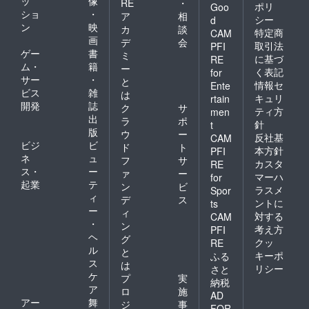
ッ
像
RE
・
ポリ
Goo
ショ
・
ア
相
シー
d
ン
映
カ
談
特定商
CAM
画
デ
会
取引法
PFI
ゲー
書
ミ
に基づ
RE
ム・
籍
ー
く表記
for
サー
・
と
情報セ
Ente
ビス
雑
は
キュリ
rtain
開発
誌
ク
サ
ティ方
men
出
ラ
ポ
針
t
版
ウ
ー
反社基
CAM
ビジ
ビ
ド
ト
本方針
PFI
ネ
ュ
フ
サ
カスタ
RE
ス・
ー
ァ
ー
マーハ
for
起業
テ
ン
ビ
ラスメ
Spor
ィ
デ
ス
ントに
ts
ー
ィ
対する
CAM
・
ン
考え方
PFI
ヘ
グ
クッ
RE
ル
と
キーポ
ふる
ス
は
リシー
さと
ケ
プ
実
納税
ア
ロ
施
AD
アー
舞
ジ
事
FOR