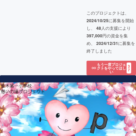
このプロジェクトは、
2024/10/25
に募集を開始
し、
48
人の支援により
397,000
円の資金を集
め、
2024/12/31
に募集を
終了しました
もう一度プロジェ
3
クトをやってほし
7
い