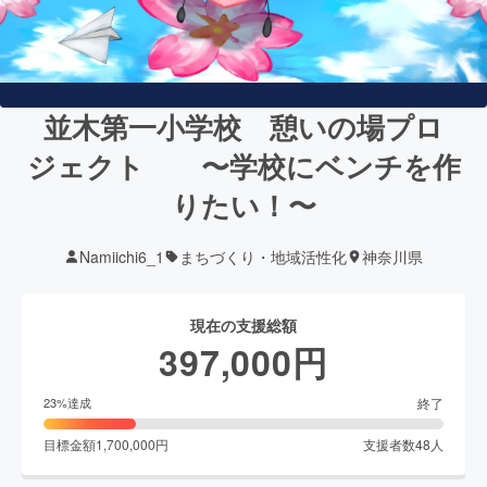
並木第一小学校 憩いの場プロ
ジェクト 〜学校にベンチを作
りたい！〜
Namiichi6_1
まちづくり・地域活性化
神奈川県
現在の支援総額
397,000
円
終了
23
%達成
目標金額
1,700,000
円
支援者数
48
人