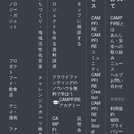
ノロ
ち
ロ
タ
ス
て
ジー
づ
ジ
ッ
・ガ
く
ェ
フ
CAM
CAMP
ジェ
り
ク
に
PFI
FIREと
ット
・
ト
相
RE
は
地
を
談
CAM
あんし
域
作
す
PFI
ん・安
活
る
る
RE
全への
性
資
コ
取り組
化
料
ミュ
み
プロ
音
請
ニ
ニュー
ダク
楽
求
ティ
ス
ト
CAM
ヘルプ
クラウドファ
フー
チ
PFI
お問い
ンディングの
ド・
ャ
RE
合わせ
ノウハウを無
飲食
レ
Crea
料で学ぼう
店
ン
tion
各種規定
CAMPFIRE
ジ
CAM
アカデミー
アニ
ス
利用規
PFI
メ・
ポ
約
RE
漫画
ー
CA
説
細則
for
ツ
MP
明
プライ
Soci
ファ
映
FI
会
バシー
al