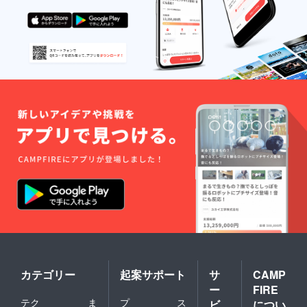
カテゴリー
起案サポート
サ
CAMP
ー
FIRE
テク
ま
プ
ス
ビ
につい