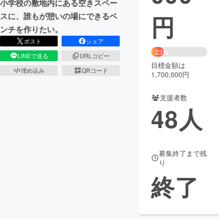
小学校の敷地内にある空きスペー
円
スに、誰もが憩いの場にできるベ
まちづくり・地域活性化
ンチを作りたい。
ポスト
シェア
CAMPFIRE for Social Good
CAMPFIRE Creation
23%
LINEで送る
URLコピー
CAMPFIREふるさと納税
machi-ya
コミュニティ
目標金額は
埋め込み
QRコード
1,700,000円
支援者数
48
人
募集終了まで残
り
終了