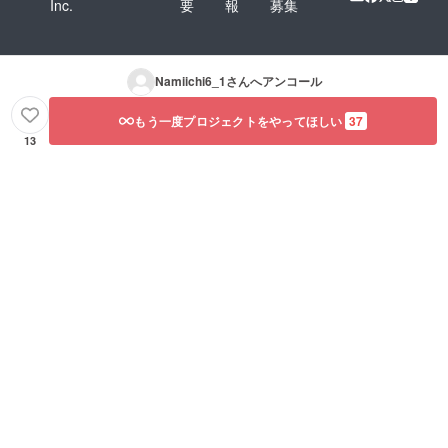
Inc.
要
報
募集
Namiichi6_1
さんへアンコール
もう一度プロジェクトをやってほしい
37
13