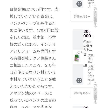
年02
クター
こ
月
「Pハー
の
目標金額は170万円です。支
リ
トちゃ
タ
ー
ん」を
援していただいた資金は、
ン
詳細を見る
を
イメー
選
択
ベンチやテーブルを作るた
ジした
す
る
スト
めに使います。170万円に設
20,
ラップ
２個 ※
000
円
定したのは、並木第一小学
動画は
①お礼
２〜３
校の近くにある、インテリ
の気持
分程度
ちを込
です。
アとリフォームを専門とす
めた全
QRコー
支援
力の手
る有限会社テクノ住装さん
ドを載
者：
紙と動
せた手
0人
に相談したところ、２０年
画と並
紙も同
お届
木第一
封しま
け予
ほど使えるウリン材という
小学校
すの
定：
のキャ
2025
で、読
木材がよいということを教
年02
ラク
み取っ
こ
月
ター「P
てご覧
の
えていただいたからです。
リ
ハート
くださ
タ
ー
ちゃ
アマゾン池のスペースに
い。
ン
詳細を見る
を
ん」を
選
択
残っているベンチの土台の
イメー
す
る
ジした
数や、スペースの広さか
スト