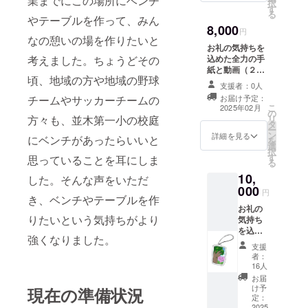
業までにこの場所にベンチ
択
す
る
やテーブルを作って、みん
8,000
円
なの憩いの場を作りたいと
お礼の気持ちを
考えました。ちょうどその
込めた全力の手
紙と動画（２〜
頃、地域の方や地域の野球
３分程度） ※QR
支援者：0人
コードを載せた
チームやサッカーチームの
お届け予定：
手紙も同封しま
こ
2025年02月
の
すので、読み
方々も、並木第一小の校庭
リ
タ
取ってご覧くだ
ー
ン
さい。
詳細を見る
にベンチがあったらいいと
を
選
択
す
思っていることを耳にしま
る
10,
した。そんな声をいただ
000
円
き、ベンチやテーブルを作
お礼の
りたいという気持ちがより
気持ち
を込め
強くなりました。
た全力
支援
の手紙
者：
と動画
16人
と並木
お届
第一小
け予
現在の準備状況
学校の
定：
キャラ
2025