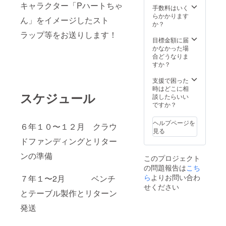
キャラクター「Pハートちゃ
前１１
方法：
手数料はいく
時３０
詳細は
らかかります
ん」をイメージしたスト
分 場
メール
か？
所：横
で連絡
ラップ等をお送りします！
浜市立
いたし
目標金額に届
並木第
ます。
かなかった場
一小学
合どうなりま
校 校
すか？
庭
支援で困った
横浜
時はどこに相
スケジュール
市金沢
談したらいい
区並木
ですか？
１−７−1
TEL０
ヘルプページを
６年１０〜１２月 クラウ
４５−７
見る
７４−０
ドファンディングとリター
５２１
支援
ンの準備
このプロジェクト
者様と
の問題報告は
の連絡
こち
方法：
ら
よりお問い合わ
７年１〜2月 ベンチ
詳細は
せください
メール
とテーブル製作とリターン
で連絡
発送
いたし
ます。