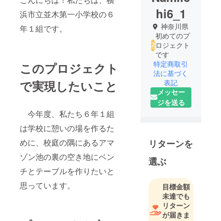
hi6_1
浜市立並木第一小学校の６
神奈川県
年１組です。
初めてのプ
ロジェクト
です
特定商取引
このプロジェクト
法に基づく
で実現したいこと
表記
メッセー
ジを送る
今年度、私たち６年１組
は学校に憩いの場を作るた
めに、校庭の隅にあるアマ
リターンを
ゾン池の裏の空き地にベン
選ぶ
チとテーブルを作りたいと
思っています。
目標金額
未達でも
リターン
が届きま