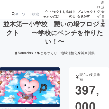
新
ロ
規
グ
会
プロジェクトを掲
はじ
プロジェクト
/
載するには
める
をさがす
イ
員
ン
登
並木第一小学校 憩いの場プロジェ
録
クト 〜学校にベンチを作りた
い！〜
人気のプロ
注目のリ
注目の新着プロ
募集終了が近いプ
もうすぐ公開
ジェクト
ターン
ジェクト
ロジェクト
されます
Namiichi6_1
まちづくり・地域活性化
神奈川県
アート・写真
音楽
現在の支援総
テクノロジー・ガジェット
ゲーム・サ
額
397,
映像・映画
書籍・雑誌
000
ビジネス・起業
チャレンジ