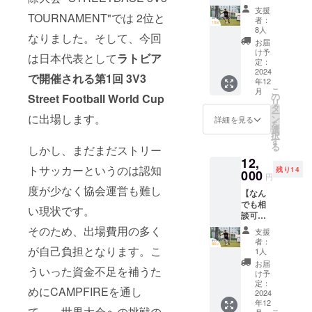
特別メ
人から
シンプ
支援
TOURNAMENT"では 2位と
ニュー
経験者
ルに応
者：
１０選
の人ま
援した
8人
なりました。そして、今回
の提
で幅広
い方向
お届
供】
いサッ
けのリ
け予
は日本代表として
ラトビア
「足技
カーを
定：
ターン
マス
2024
プレイ
です ※
で開催される
第1回 3V3
年12
ター」
する人
複数支
こ
月
として
にオス
の
Street Football World Cup
援の場
リ
活動し
スメで
タ
合は、
ー
ている
に出場します。
す！ ＜
ン
お送り
詳細を見る
を
カトテ
内容＞
選
する
択
クオリ
・カト
す
メッ
る
しかし、まだまだストリー
ジナル
テクの
セージ
12,
のドリ
オリジ
は1つと
トサッカーというのは認知
残り14
ブルメ
000
ナルド
させて
円
ニュー
リブル
いただ
度が少なく協会運営も難し
【なん
１０選
メ
きます
でも相
を送り
ニュー
※上乗せ
い現状です。
談可
ます。
５選 └
支援大
能！！
初心者
そのため、出場費用の多く
メ
歓迎で
支援
個別相
の人か
ニュー1
す ※応
者：
談実
が自己負担となります。こ
ら経験
つあた
1人
援コメ
施！】
者の人
り１分
ントも
お届
ういった資金不足を補うた
「足技
まで幅
半〜２
け予
励みに
マス
広い
定：
分半と
なりま
めにCAMPFIREを通し
ター」
2024
サッ
なって
す
年12
として
カーを
おりま
て、 世界大会への挑戦の