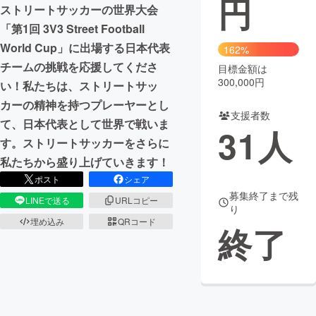
円
ストリートサッカーの世界大会
まちづくり・地域活性化
「第1回 3V3 Street Football
World Cup」に出場する日本代表
162%
チームの挑戦を応援してくださ
目標金額は
CAMPFIRE for Social Good
CAMPFIRE Creation
300,000円
い！私たちは、ストリートサッ
CAMPFIREふるさと納税
machi-ya
コミュニティ
カーの精神を持つプレーヤーとし
支援者数
て、日本代表として世界で戦いま
31
人
す。ストリートサッカーをさらに
私たちから盛り上げていきます！
ポスト
シェア
募集終了まで残
LINEで送る
URLコピー
り
埋め込み
QRコード
終了