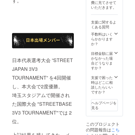
す。
費に充てさせて
ます ※
・支援
メント
いただきます。
ロゴの
時、必
も励み
データ
ず備考
になり
などの
欄に希
ます
支援に関するよ
やりと
望され
くある質問
りや確
るお名
認が発
前をご
手数料はいく
生する
記入く
らかかります
場合
ださ
か？
は、別
い。 ＜
途ご連
内容＞
目標金額に届
絡させ
・ユニ
かなかった場
日本代表選考大会 ”STREET
ていた
フォー
合どうなりま
だきま
ム-胸-ス
すか？
JAPAN 3V3
す ※上
ポン
乗せ支
サー ※
TOURNAMENT” を4回開催
支援で困った
援大歓
掲載名
時はどこに相
し、本大会で2度優勝。
迎です
の記載
談したらいい
※応援コ
を備考
ですか？
埼玉スタジアムで開催され
メント
欄にお
も励み
願いし
ヘルプページを
た国際大会 "STREETBASE
になり
ます ※
見る
ます
ロゴの
3V3 TOURNAMENT"では 2
データ
などの
位。
このプロジェクト
やりと
の問題報告は
りや確
こち
上記結果を残してきた、メ
認が発