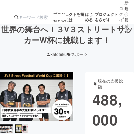
新
ロ
規
グ
会
プロジェクトを掲
はじ
プロジェクト
/
載するには
める
をさがす
イ
員
ン
登
世界の舞台へ！３V３ストリートサッ
録
カーW杯に挑戦します！
人気のプロ
注目のリ
注目の新着プロ
募集終了が近いプ
もうすぐ公開
katoteku
スポーツ
ジェクト
ターン
ジェクト
ロジェクト
されます
アート・写真
音楽
現在の支援総
額
488,
テクノロジー・ガジェット
ゲーム・サ
000
映像・映画
書籍・雑誌
ビジネス・起業
チャレンジ