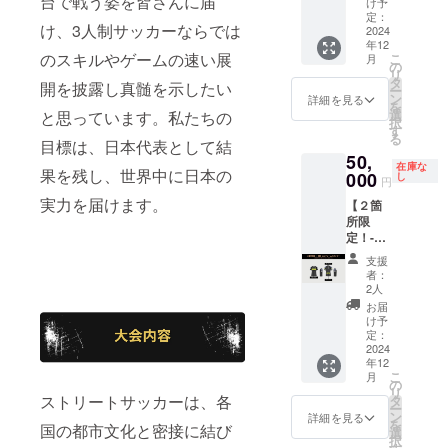
台で戦う姿を皆さんに届
す。 ぜ
お選び
け予
活用し
今後着
ひこれ
定：
いただ
て実施
け、3人制サッカーならでは
用する
2024
を着て
けます
いたし
年12
ユニ
サッ
（サイ
ます ・
のスキルやゲームの速い展
こ
月
フォー
カーし
の
ズは備
オリジ
リ
ムの背
てみて
タ
考欄に
ナルド
開を披露し真髄を示したい
ー
中に、
くださ
ン
記載く
詳細を見る
リブル
を
支援者
い！ ＜
選
と思っています。私たちの
ださ
メ
択
のお名
内容＞
す
い） ※
ニュー
る
前もし
目標は、日本代表として結
・ゲー
上乗せ
５選 └
50,
くは、
ムウェ
支援大
メ
在庫な
果を残し、世界中に日本の
企業名
000
ア（上
し
歓迎で
ニュー1
円
を掲載
下セッ
す ※応
つあた
実力を届けます。
【２箇
しま
ト） ×
援コメ
り１分
所限
す。 ・
１ ※上
ントも
半〜２
定！-肩-
掲載期
のみの
励みに
分半と
ユニ
間：
商品は
なりま
なって
支援
フォー
2024年
別なリ
す
者：
おりま
ムスポ
12月1日
ターン
2人
す（動
ン
（予
商品に
お届
画の
サー】
定）〜
なりま
け予
URLの
今後着
2025年
定：
すの
方を
用する
2024
3月31日
で、ご
メール
年12
ユニ
（予
確認く
にて送
こ
月
フォー
定） └
の
ださい
付させ
リ
ムの肩
ストリートサッカーは、各
始期が
タ
※サイズ
ていた
ー
に、支
ずれた
ン
はサイ
詳細を見る
だきま
を
国の都市文化と密接に結び
援者の
場合
選
ズ表を
す） ※
択
お名前
は、終