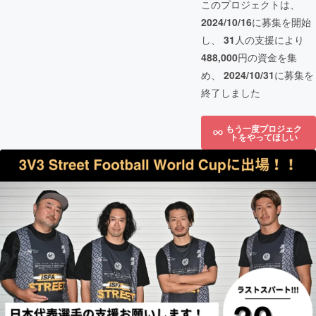
このプロジェクトは、
2024/10/16
に募集を開始
し、
31
人の支援により
488,000
円の資金を集
め、
2024/10/31
に募集を
終了しました
もう一度プロジェク
トをやってほしい