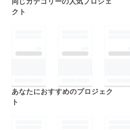
同じカテゴリーの人気プロジェ
の実力差が僅差である
ことから、私たちはま
クト
だまだ頂点を目指せる
と確かな手応えを得て
大会を終えることがで
きました。まだまだ挑
戦者、次の大会に向け
て、さらに精進してい
きます。また、第一回
「3V3 Street Football
World Cup」に参加
し、選手として世界大
会に挑戦できたこと
あなたにおすすめのプロジェク
は、非常に誇りです。
ト
これからも3V3スト
リートサッカーの普及
に力を尽くしていきた
いと思います。今後と