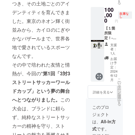
す
見なが
ドリブ
る
つき、その土地ごとのアイ
もしく
期も同
らお選
ルをは
100
は、企
様にず
びいた
じめと
デンティティを育んできま
業名を
,00
らさせ
在庫な
だけま
する
し
掲載し
ていた
0
す（サ
した。東京のネオン輝く街
サッ
円
ます。
だきま
イズは
カーに
・掲載
【１箇
す。 ・
並みから、カイロのにぎや
備考欄
関する
期間：
所限
掲載方
に記載
ことの
かなバザールまで、世界各
2024年
定！-胸-
法：文
くださ
相談が
12月1日
ユニ
字 or ロ
い） ※
可能！
支援
地で愛されているスポーツ
（予
フォー
ゴ ・掲
上乗せ
者：
※上乗せ
定）〜
ムスポ
載サイ
支援大
1人
支援大
なんです。
2025年
ン
ズ：中
歓迎で
お届
歓迎で
3月31日
サー】
（１５
す ※応
け予
その中で培われた友情と情
す ※応
（予
今後着
０cm2
定：
援コメ
援コメ
定） └
用する
2024
以下で
熱が、今回の*
第1回「3対3
ントも
ントも
年12
始期が
ユニ
設定）
励みに
励みに
こ
月
ずれた
フォー
ストリートサッカーワール
・支援
の
なりま
なりま
リ
場合
ムの胸
時、必
タ
す
す
ー
ドカップ」
という夢の舞台
は、終
に、支
ず備考
ン
詳細を見る
を
期も同
援者の
欄に希
選
へとつながりました。
この
択
様にず
お名前
望され
す
る
らさせ
もしく
るお名
このプロ
大会は、ブランドに頼ら
ていた
は、企
前をご
ジェクト
だきま
業名を
記入く
ず、純粋なストリートサッ
す。 ・
掲載し
ださ
は、
All-In方
掲載方
ます。
カーの精神を守り、スト
い。 ＜
式
です。
法：文
・掲載
内容＞
リートの魅力を再燃させる
字 or ロ
期間：
・ユニ