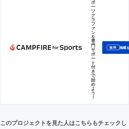
ポ
ー
ツ
ク
ラ
フ
ァ
ン
を
専
門
掲載
無料
サ
ポ
ー
ト
付
き
で
始
め
よ
う
！
このプロジェクトを見た人はこちらもチェックし