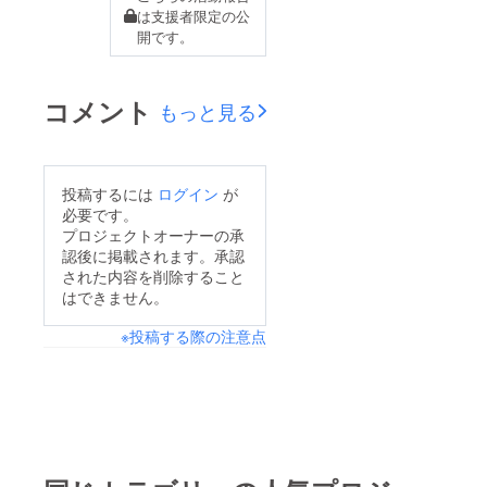
代表メンバーで写真結
は支援者限定の公
結果は、予選敗退とな
開です。
り、悔しい気持ちで大
会を終えました。世界
コメント
もっと見る
大会のレベルの高さを
改めて感じた一方で、
各国の代表チームの実
投稿するには
ログイン
が
力は拮抗しており、準
必要です。
優勝チームと予選で引
プロジェクトオーナーの承
き分けることができた
認後に掲載されます。承認
された内容を削除すること
のは、大きな収穫とな
はできません。
りました。予選敗退は
悔しく、支援者のみな
※投稿する際の注意点
さまにも申し訳ない気
持ちでいっぱいです
が、準優勝チームと同
点で終えたこと、そし
て各国の代表チームと