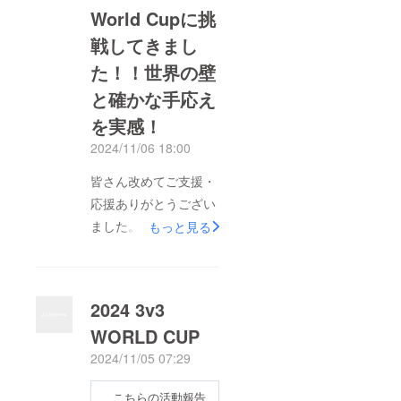
World Cupに挑
戦してきまし
た！！世界の壁
と確かな手応え
を実感！
2024/11/06 18:00
皆さん改めてご支援・
応援ありがとうござい
ました。11月1日・2
もっと見る
日にラトビアで行われ
たストリートサッカー
の世界大会「第1回
2024 3v3
3V3 Street Football
WORLD CUP
World Cup」に挑戦し
2024/11/05 07:29
てきました。ラトビア
の街並みも素敵でした
こちらの活動報告