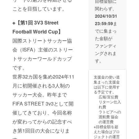
目標金額に
ゴ ・掲
2024年
フォー
ことを目指しています。
関わらず、
載サイ
12月1日
ム-背中-
ズ：小
（予
スポン
2024/10/31
（５０
定）〜
サー ※
※【第1回 3V3 Street
23:59:59
ま
cm2以
2025年
掲載名
下で設
3月31日
の記載
でに集まっ
Football World Cup】
定） ・
（予
を備考
た金額が
支援
定） └
欄にお
国際ストリートサッカー協
時、必
始期が
願いし
ファンディ
会（ISFA）主催のストリー
ず備考
ずれた
ます ※
ングされま
欄に希
場合
ロゴの
トサッカーワールドカップ
望され
は、終
データ
す。
るお名
期も同
などの
です。
前をご
様にず
やりと
記入く
らさせ
りや確
世界32カ国を集め2024年11
支援金の使い道
ださ
ていた
認が発
集まった支援金
い。 ＜
だきま
生する
月に初開催される3人制の
は以下に使用す
内容＞
す。 ・
場合
る予定です。
・ユニ
掲載方
サッカー大会。昨年まで
は、別
広報/宣伝費
フォー
法：文
途ご連
リターン仕入
FIFA STREET 3v3として開
ム-肩-ス
字 or ロ
絡させ
れ費
ポン
ゴ ・掲
ていた
催してきており、今回名称
ラトビアへの
サー ※
載サイ
だきま
渡航費 協会
掲載名
ズ：大
す ※上
が変わってからの記念すべ
の運営費
の記載
（３０
乗せ支
※目標金額を超
を備考
０cm2
援大歓
き第1回目の大会になりま
えた場合はプロ
欄にお
以下で
迎です
ジェクトの運営
願いし
設定）
※応援コ