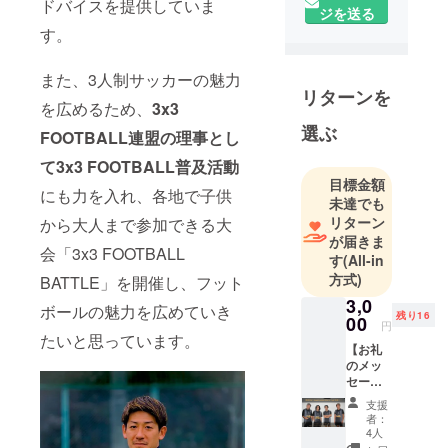
伝えていま
ドバイスを提供していま
ジを送る
す。
す。
NIKE公認の
また、3人制サッカーの魅力
デモパ
リターンを
を広めるため、
3x3
フォーマー
選ぶ
としての経
FOOTBALL連盟の理事とし
験もあり、
て3x3 FOOTBALL普及活動
ドリブルを
目標金額
にも力を入れ、各地で子供
メインとし
未達でも
リターン
た指導を行
から大人まで参加できる大
が届きま
い、プロ選
会「3x3 FOOTBALL
す
(All-in
手にもアド
方式)
BATTLE」を開催し、フット
バイスを提
3,0
ボールの魅力を広めていき
供していま
残り16
00
円
す。
たいと思っています。
【お礼
のメッ
3x3
セー
ジ】 感
FOOTBALL
支援
謝の気
者：
連盟の理事
持ちを
4人
として3x3
込め