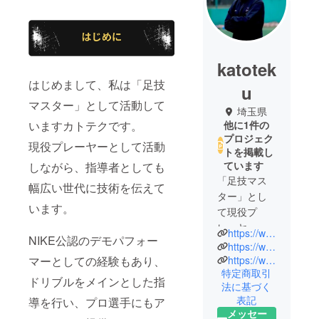
katotek
はじめまして、私は「足技
u
マスター」として活動して
埼玉県
他に1件の
いますカトテクです。
プロジェク
現役プレーヤーとして活動
トを掲載し
ています
しながら、指導者としても
「足技マス
幅広い世代に技術を伝えて
ター」とし
います。
て現役プ
レーヤーと
https://www.youtube.com/channel/UCu9sLaPouK-WVqEWMJWO2yA/videos
NIKE公認のデモパフォー
して活動し
https://www.instagram.com/katoteku14/
ながら、指
https://www.tiktok.com/@katoteku14?_t=8mjFZ2f6zdx&_r=1
マーとしての経験もあり、
特定商取引
導者として
ドリブルをメインとした指
法に基づく
も幅広い世
表記
導を行い、プロ選手にもア
代に技術を
メッセー