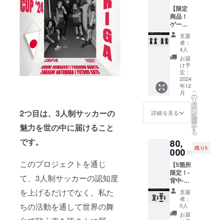
普段運
す！ ＜
付させ
【限定
動する
内容＞
ていた
商品！
人にオ
・カト
だきま
ゲーム
ススメ
テクと
す） ※
ウェア
です。
「オン
ドリブ
支援
（上下
ぜひこ
ライン
ルを上
者：
セット
れを着
個別相
4人
達した
アッ
てサッ
談会」
い方に
お届
プ）】
カーし
６０分×
け予
オスス
クラウ
てみて
定：
１回 └
メ ※上
ドファ
2024
くださ
希望が
乗せ支
年12
ンディ
い！ ＜
あれ
援大歓
こ
月
ング限
内容＞
の
ば、相
迎です
リ
定の
・ゲー
タ
談後の
※応援コ
ー
ゲーム
ムシャ
2つ目は、3人制サッカーの
ン
練習や
詳細を見る
メント
を
ウェア
ツ ×１
選
試合の
も励み
択
魅力を世の中に届けること
を送り
※下のパ
す
動画の
になり
る
ます。
ンツ付
フィー
ます
です。
80,
通気性
きは、
ドバッ
残り5
も良く
000
別なリ
クを３
円
非常に
ターン
０分
このプロジェクトを通じ
【5箇所
動きや
商品に
（１
限定！-
すいの
なりま
回）の
て、3人制サッカーの認知度
背中-ユ
で普段
す ※サ
実施
ニ
運動す
イズは
を上げるだけでなく、私た
└zoom
支援
フォー
る人に
サイズ
もしく
者：
ムスポ
オスス
ちの活動を通して世界の舞
表を見
0人
な、
ン
メで
ながら
meetを
お届
サー】