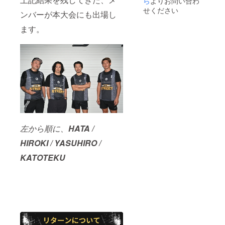
ら
よりお問い合わ
生する
せください
ンバーが本大会にも出場し
場合
は、別
ます。
途ご連
絡させ
ていた
だきま
す ※上
乗せ支
援大歓
迎です
※応援コ
メント
も励み
になり
左から順に、
HATA /
ます
HIROKI / YASUHIRO /
KATOTEKU