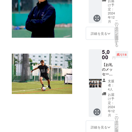
お届
て、お
FOOTBALL
け予
礼の
定：
普及活動に
メッ
2024
年12
も力を入
セージ
こ
月
をお送
の
れ、「3x3
リ
りしま
タ
FOOTBALL
ー
す。 ＜
ン
詳細を見る
を
内容＞
BATTLE」を
選
択
・プロ
す
開催したり
る
ジェク
とフット
5,0
トオー
残り16
ナーで
00
ボールの魅
円
あるカ
力を広める
【お礼
トテク
のメッ
ために尽力
からお
セージ
礼の
していま
＆活動
メッ
支援
す。
報告】
セージ
者：
感謝の
を送り
37歳になる
4人
気持ち
ます ※
お届
現在「3V3
を込め
シンプ
け予
Street
て、お
ルに応
定：
礼の
2024
援した
Football
年12
メッ
い方向
World Cup」
こ
月
セージ
けのリ
の
リ
と大会
に挑戦しま
ターン
タ
ー
結果な
です ※
ン
詳細を見る
す！！
を
ども含
複数支
選