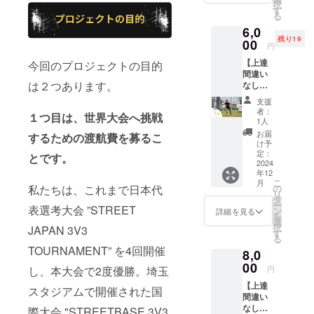
択
めた活
援の場
す
る
動報告
合は、
6,0
を3分く
お送り
残り19
らいの
00
する
円
映像に
メッ
【上達
今回のプロジェクトの目的
まとめ
セージ
間違い
てURL
は1つと
は２つあります。
なし！
をメー
させて
特別メ
ルにて
いただ
支援
ニュー
お送り
きます
者：
１つ目は、世界大会へ挑戦
５選の
しま
※上乗せ
1人
提供】
す。 ＜
支援大
お届
するための渡航費を募るこ
「足技
内容＞
歓迎で
け予
マス
・プロ
定：
す ※応
とです。
ター」
2024
ジェク
援コメ
年12
として
トオー
ントも
こ
月
活動し
ナーで
私たちは、これまで日本代
の
励みに
リ
ている
あるカ
タ
なりま
ー
表選考大会 ”STREET
カトテ
トテク
ン
す
詳細を見る
を
クオリ
からお
選
択
JAPAN 3V3
ジナル
礼の
す
る
のドリ
メッ
TOURNAMENT” を4回開催
8,0
ブルメ
セージ
ニュー
00
・映像
し、本大会で2度優勝。埼玉
円
５選を
での活
【上達
送りま
動報告
スタジアムで開催された国
間違い
す。初
（約３
なし！
心者の
際大会 "STREETBASE 3V3
分） ※