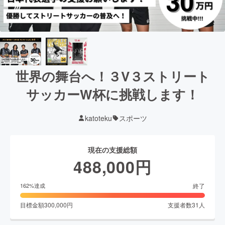
世界の舞台へ！３V３ストリート
サッカーW杯に挑戦します！
katoteku
スポーツ
現在の支援総額
488,000
円
終了
162
%達成
目標金額
300,000
円
支援者数
31
人