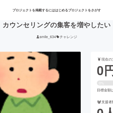
プロジェクトを掲載するには
はじめる
プロジェクトをさがす
カウンセリングの集客を増やしたい
smile_634
チャレンジ
注目のリターン
注目の新着プロジェクト
募集終了が近いプロジェクト
も
現在の
音楽
舞台・パフォーマンス
0
ゲーム・サービス開発
フード・飲食店
0%
書籍・雑誌出版
アニメ・漫画
目標金額は5
支援者
チャレンジ
ビューティー・ヘルスケ
0