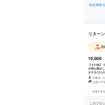
特定商取
リターン
目
10,000
円
【その他】 
分間お聞きし
きするだけ
いの実施は対
支援者：0
お届け予定
詳細を見
このプロ