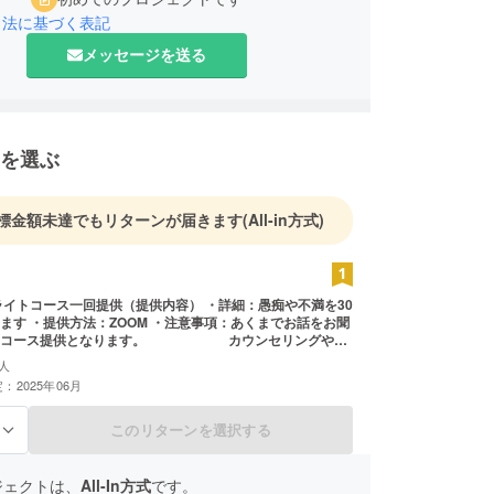
引法に基づく表記
メッセージを送る
を選ぶ
標金額未達でもリターンが届きます
(All-in方式)
ライトコース一回提供（提供内容） ・詳細：愚痴や不満を30
ます ・提供方法：ZOOM ・注意事項：あくまでお話をお聞
のコース提供となります。 カウンセリングや占
応致しかねます。 ・有効期限：2025年12月末まで
人
：2025年06月
このリターンを選択する
る
ジェクトは、
All-In方式
です。