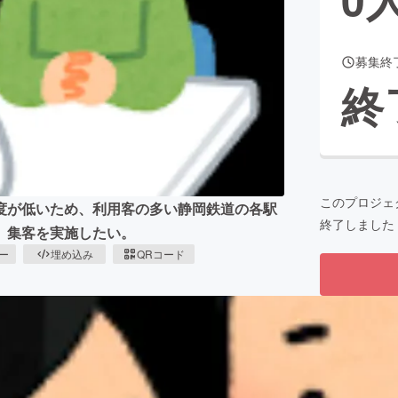
募集終
CAMPFIRE for Social Good
CAMPFIRE Creation
終
CAMPFIREふるさと納税
machi-ya
コミュニティ
このプロジェ
度が低いため、利用客の多い静岡鉄道の各駅
終了しました
、集客を実施したい。
ピー
埋め込み
QRコード