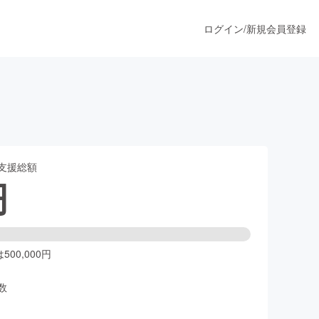
ログイン
/
新規会員登録
うすぐ公開されます
支援総額
プロダクト
円
ファッション
スポーツ
00,000円
数
ア
ソーシャルグッド
人