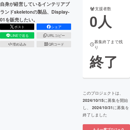
自身が経営しているインテリアブ
支援者数
まちづくり・地域活性化
ランドskeletonの製品、Display-
0
人
01を販売したい。
ポスト
シェア
CAMPFIRE for Social Good
CAMPFIRE Creation
LINEで送る
URLコピー
CAMPFIREふるさと納税
machi-ya
コミュニティ
募集終了まで残
埋め込み
QRコード
り
終了
このプロジェクトは、
2024/10/15
に募集を開始
し、
2024/10/31
に募集を
終了しました
もう一度プロジェク