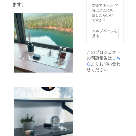
ます。
支援で困った
時はどこに相
談したらいい
ですか？
ヘルプページを
見る
このプロジェクト
の問題報告は
こち
ら
よりお問い合わ
せください