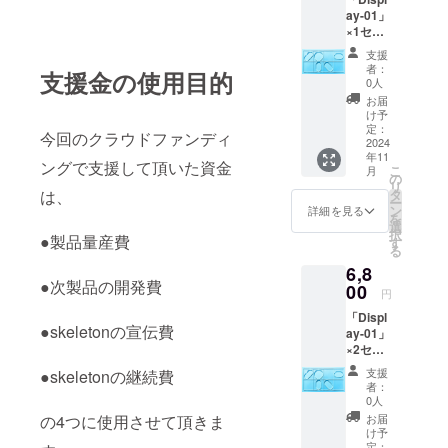
ay-01」
×1セッ
ト（8
支援
枚）
者：
支援金の使用目的
0人
お届
け予
定：
今回のクラウドファンディ
2024
年11
ングで支援して頂いた資金
こ
月
の
リ
タ
は、
ー
ン
詳細を見る
を
選
択
●製品量産費
す
る
6,8
●次製品の開発費
00
円
「Displ
●skeletonの宣伝費
ay-01」
×2セッ
ト（16
支援
●skeletonの継続費
枚）
者：
0人
お届
の4つに使用させて頂きま
け予
定：