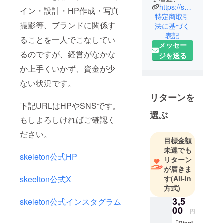
を運営して
https://skeleton.jp
イン・設計・HP作成・写真
おります、
特定商取引
撮影等、ブランドに関係す
柴田樹生で
法に基づく
表記
す。
ることを一人でこなしてい
メッセー
るのですが、経営がなかな
ジを送る
か上手くいかず、資金が少
ない状況です。
リターンを
下記URLはHPやSNSです。
選ぶ
もしよろしければご確認く
ださい。
目標金額
未達でも
skeleton公式HP
リターン
が届きま
す
(All-in
skeelton公式X
方式)
3,5
skeleton公式インスタグラム
00
円
「Displ