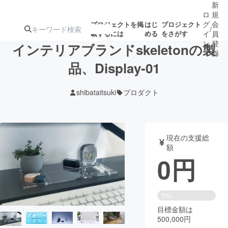
新
ロ
規
グ
会
プロジェクトを掲
はじ
プロジェクト
/
載するには
める
をさがす
イ
員
ン
登
インテリアブランドskeletonの製
録
品、Display-01
人気のプロ
注目のリ
注目の新着プロ
募集終了が近いプ
もうすぐ公開
shibataitsuki
プロダクト
ジェクト
ターン
ジェクト
ロジェクト
されます
アート・写真
音楽
現在の支援総
額
0
円
テクノロジー・ガジェット
ゲーム・サ
映像・映画
書籍・雑誌
0%
目標金額は
500,000円
ビジネス・起業
チャレンジ