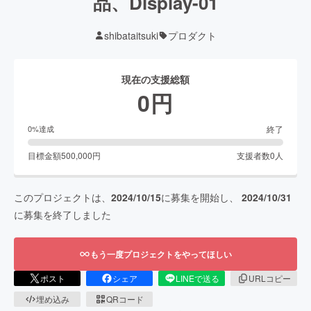
品、Display-01
shibataitsuki
プロダクト
現在の支援総額
0
円
終了
0
%達成
目標金額
500,000
円
支援者数
0
人
このプロジェクトは、
2024/10/15
に募集を開始し、
2024/10/31
に募集を終了しました
もう一度プロジェクトをやってほしい
ポスト
シェア
LINEで送る
URLコピー
埋め込み
QRコード