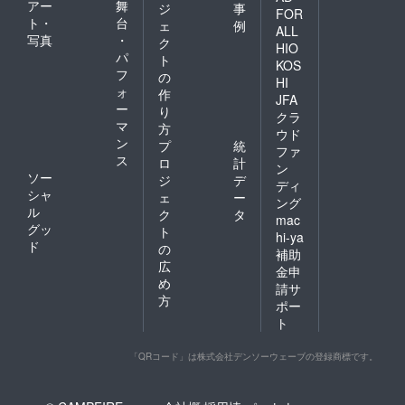
アー
舞
ジ
事
FOR
ト・
台
ェ
例
ALL
写真
・
ク
HIO
パ
ト
KOS
フ
の
HI
ォ
作
JFA
ー
り
クラ
マ
方
ウド
ン
プ
統
ファ
ス
ロ
計
ン
ソー
ジ
デ
ディ
シャ
ェ
ー
ング
ル
ク
タ
mac
グッ
ト
hi-ya
ド
の
補助
広
金申
め
請サ
方
ポー
ト
「QRコード」は株式会社デンソーウェーブの登録商標です。