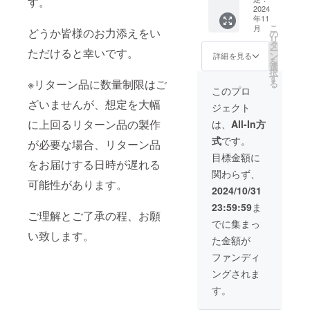
す。
2024
年11
こ
月
どうか皆様のお力添えをい
の
リ
タ
ー
ただけると幸いです。
ン
詳細を見る
を
選
択
す
※リターン品に数量制限はご
る
このプロ
ざいませんが、想定を大幅
ジェクト
に上回るリターン品の製作
は、
All-In方
式
です。
が必要な場合、リターン品
目標金額に
をお届けする日時が遅れる
関わらず、
可能性があります。
2024/10/31
23:59:59
ま
ご理解とご了承の程、お願
でに集まっ
い致します。
た金額が
ファンディ
ングされま
す。