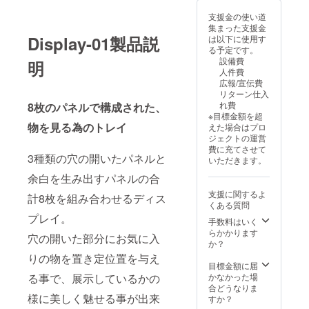
支援金の使い道
集まった支援金
Display-01製品説
は以下に使用す
る予定です。
設備費
明
人件費
広報/宣伝費
リターン仕入
れ費
8枚のパネルで構成された、
※目標金額を超
物を見る為のトレイ
えた場合はプロ
ジェクトの運営
費に充てさせて
3種類の穴の開いたパネルと
いただきます。
余白を生み出すパネルの合
支援に関するよ
計8枚を組み合わせるディス
くある質問
プレイ。
手数料はいく
らかかります
穴の開いた部分にお気に入
か？
りの物を置き定位置を与え
目標金額に届
かなかった場
る事で、展示しているかの
合どうなりま
様に美しく魅せる事が出来
すか？