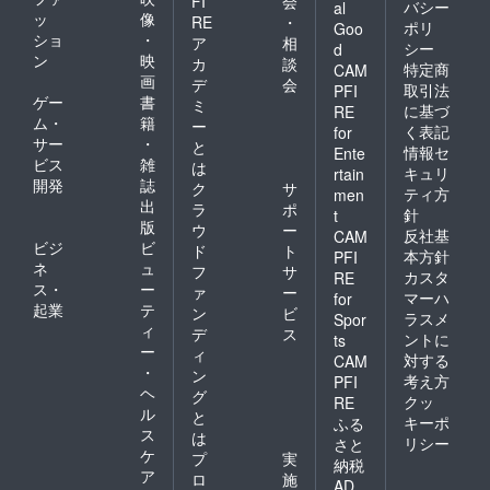
FI
会
バシー
al
ッ
像
RE
・
ポリ
Goo
ショ
・
ア
相
シー
d
ン
映
カ
談
特定商
CAM
画
デ
会
取引法
PFI
ゲー
書
ミ
に基づ
RE
ム・
籍
ー
く表記
for
サー
・
と
情報セ
Ente
ビス
雑
は
キュリ
rtain
開発
誌
ク
サ
ティ方
men
出
ラ
ポ
針
t
版
ウ
ー
反社基
CAM
ビジ
ビ
ド
ト
本方針
PFI
ネ
ュ
フ
サ
カスタ
RE
ス・
ー
ァ
ー
マーハ
for
起業
テ
ン
ビ
ラスメ
Spor
ィ
デ
ス
ントに
ts
ー
ィ
対する
CAM
・
ン
考え方
PFI
ヘ
グ
クッ
RE
ル
と
キーポ
ふる
ス
は
リシー
さと
ケ
プ
実
納税
ア
ロ
施
AD