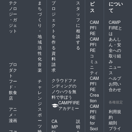
テク
ま
プ
ス
ビ
につい
ノロ
ち
ロ
タ
ス
て
ジー
づ
ジ
ッ
・ガ
く
ェ
フ
CAM
CAMP
ジェ
り
ク
に
PFI
FIREと
ット
・
ト
相
RE
は
地
を
談
CAM
あんし
域
作
す
PFI
ん・安
活
る
る
RE
全への
性
資
コ
取り組
化
料
ミュ
み
プロ
音
請
ニ
ニュー
ダク
楽
求
ティ
ス
ト
CAM
ヘルプ
クラウドファ
フー
チ
PFI
お問い
ンディングの
ド・
ャ
RE
合わせ
ノウハウを無
飲食
レ
Crea
料で学ぼう
店
ン
tion
各種規定
CAMPFIRE
ジ
CAM
アカデミー
アニ
ス
利用規
PFI
メ・
ポ
約
RE
漫画
ー
CA
説
細則
for
ツ
MP
明
プライ
Soci
ファ
映