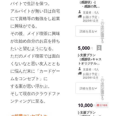
（感謝状）-]
バイトで生計を保つ。
・感謝の気持
アルバイトが無い日は自宅
ちを込めて感謝
支援者：0人
状を作成しお送
お届け予定：
にて資格等の勉強をし起業
り致します！ ※
こ
2025年12月
の
感謝状に記載す
リ
に興味がでる。
タ
る宛名（ニック
ー
ン
ネーム）を御記
詳細を見る
その後、メイド喫茶に興味
を
選
載ください。
択
す
が出始め自分のお店を持ち
る
5,000
たいと望むようになる。
円
[-支援プラン
ただのメイド喫茶では面白
（感謝状+キャス
くないなと思い友人ととも
トオリジナル
カードパッ
支援者：0人
に悩んだ末に「カードゲー
ク）-] ・感謝
お届け予定：
状+キャストオリ
こ
ムをコンセプト」に
2025年12月
の
ジナルカード
リ
タ
パックをお送り
する案が思い浮かぶ。
ー
ン
致します！
詳細を見る
を
選
当店に在籍する
そして現在のクラウドファ
択
す
キャストが載っ
る
ンティングに至る。
てるオリジナル
10,000
パックです！
円
残り100
【＊支援でしか
[-支援プラン
見られない可愛
≪起業コンセプト≫