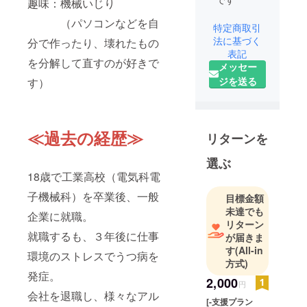
趣味：機械いじり
（パソコンなどを自
特定商取引
法に基づく
分で作ったり、壊れたもの
表記
を分解して直すのが好きで
メッセー
ジを送る
す）
≪過去の経歴≫
リターンを
選ぶ
18歳で工業高校（電気科電
子機械科）を卒業後、一般
目標金額
未達でも
企業に就職。
リターン
就職するも、３年後に仕事
が届きま
す
(All-in
環境のストレスでうつ病を
方式)
発症。
2,000
円
会社を退職し、様々なアル
[-支援プラン