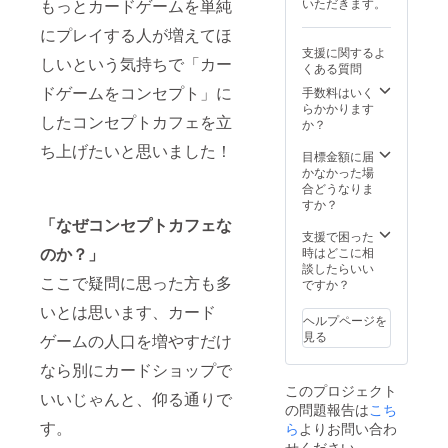
もっとカードゲームを単純
いただきます。
にプレイする人が増えてほ
支援に関するよ
しいという気持ちで「カー
くある質問
ドゲームをコンセプト」に
手数料はいく
らかかります
したコンセプトカフェを立
か？
ち上げたいと思いました！
目標金額に届
かなかった場
合どうなりま
すか？
「なぜコンセプトカフェな
支援で困った
のか？」
時はどこに相
談したらいい
ここで疑問に思った方も多
ですか？
いとは思います、カード
ヘルプページを
見る
ゲームの人口を増やすだけ
なら別にカードショップで
このプロジェクト
いいじゃんと、仰る通りで
の問題報告は
こち
す。
ら
よりお問い合わ
せください