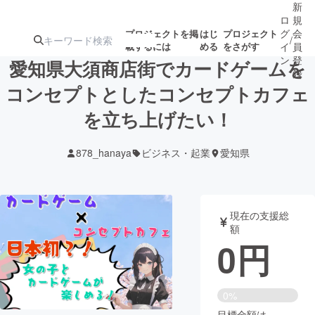
新
ロ
規
グ
会
プロジェクトを掲
はじ
プロジェクト
/
載するには
める
をさがす
イ
員
ン
登
愛知県大須商店街でカードゲームを
録
コンセプトとしたコンセプトカフェ
を立ち上げたい！
人気のプロ
注目のリ
注目の新着プロ
募集終了が近いプ
もうすぐ公開
ジェクト
ターン
ジェクト
ロジェクト
されます
878_hanaya
ビジネス・起業
愛知県
アート・写真
音楽
現在の支援総
テクノロジー・ガジェット
ゲーム・サ
額
0
円
映像・映画
書籍・雑誌
0%
ビジネス・起業
チャレンジ
目標金額は