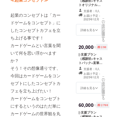
（感謝状+キャス
いキャストが
トオリジナルミ
映ったキャスト
ニ色紙）-] ・
カードを是非！
支援者：0人
感謝状+キャスト
＊】 ※１パック
起業のコンセプトは「カー
お届け予定：
オリジナルミニ
３枚入りを５個
こ
2025年12月
の
色紙をお送り致
ドゲームをコンセプト」に
お送り致しま
リ
タ
します！ 【＊こ
す。 ※感謝状に
ー
したコンセプトカフェを立
ン
のプランだけの
詳細を見る
記載する宛名
を
選
特別なオリジナ
（ニックネー
択
ち上げる事です！
す
ルミニ色紙！
ム）を御記載く
る
ゲットしていか
ださい。 ※10
カードゲームとい言葉を聞
20,000
ない？＊】 ※オ
キャスト３種類
円
残り50
リジナル色紙は
で計30枚からラ
いて何を思い浮かべます
[-支援プラン
１枚のみです。
ンダムでパック
（感謝状+キャス
※種類は１キャス
に入れさせて頂
か？
トパック+直筆
ト３種類です、
きます！
メッセージ）-]
そう！その想像通りです、
ランダムで送付
支援者：0人
・感謝状+キャ
されます。 ※感
お届け予定：
今回はカードゲームをコン
ストパック+直筆
謝状に記載する
こ
2025年12月
の
メッセージをお
宛名（ニック
リ
セプトにしたコンセプトカ
タ
送り致します！
ネーム）を御記
ー
ン
【＊キャストが
詳細を見る
載ください。
を
フェを立ち上げたい！
選
直筆で書くメッ
択
す
セージ、受け
カードゲームをコンセプト
る
取ってね？＊】
60,000
※１パック３枚入
にするというのはただ単に
円
残り700
りを５個お送り
[-支援プラン
カードゲームの世界観を丸
致します。 ※直
（感謝状+キャス