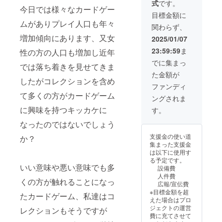
式
です。
んの元へ、私達
ンダムでパック
今日では様々なカードゲー
のグッズが届き
目標金額に
に入れさせて頂
ますように！
ムがありプレイ人口も年々
きます！
関わらず、
＊】 ※色紙はサ
増加傾向にあります、又女
イン入り[全種
2025/01/07
類]を送付致しま
23:59:59
ま
性の方の人口も増加し近年
す。 ※キャスト
直筆メッセージ
でに集まっ
では落ち着きを見せてきま
は１通を送付致
た金額が
します。 ※キャ
したがコレクションを含め
スト直筆メッ
ファンディ
セージの担当を
て多くの方がカードゲーム
ングされま
選ぶ事は出来ま
に興味を持つキッカケに
せん。 ※キャス
す。
トカードはサイ
なったのではないでしょう
ン入りを[全種
類]を送付致しま
支援金の使い道
か？
す。 ※感謝状に
集まった支援金
記載する宛名
は以下に使用す
（ニックネー
る予定です。
ム）を御記載く
いい意味や悪い意味でも多
設備費
ださい。
人件費
くの方が触れることになっ
広報/宣伝費
※目標金額を超
たカードゲーム、私達はコ
えた場合はプロ
ジェクトの運営
レクションもそうですが
費に充てさせて