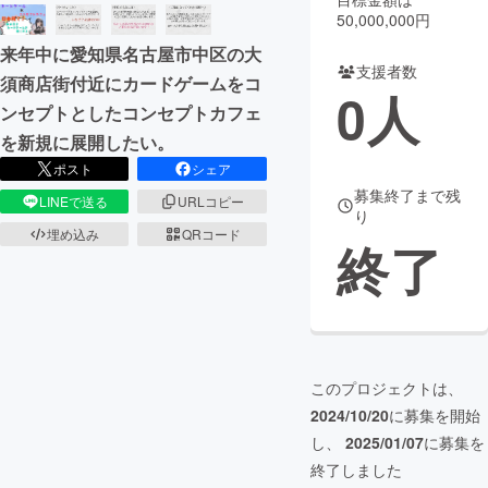
50,000,000円
まちづくり・地域活性化
来年中に愛知県名古屋市中区の大
支援者数
須商店街付近にカードゲームをコ
0
人
CAMPFIRE for Social Good
CAMPFIRE Creation
ンセプトとしたコンセプトカフェ
CAMPFIREふるさと納税
machi-ya
コミュニティ
を新規に展開したい。
ポスト
シェア
募集終了まで残
LINEで送る
URLコピー
り
埋め込み
QRコード
終了
このプロジェクトは、
2024/10/20
に募集を開始
し、
2025/01/07
に募集を
終了しました