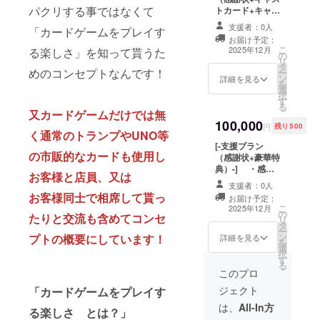
筆メッセージを
パクリする事ではなくて
トカード+キャス
担当するキャス
トオリジナル色
トはランダムで
支援者：0人
「カードゲームをプレイす
紙）-] ・感謝
す。 ※感謝状に
お届け予定：
状+キャストカー
記載する宛名
こ
2025年12月
る楽しさ」を知って貰うた
の
ド（サイン入）
（ニックネー
リ
タ
キャストオ
ム）を御記載く
めのコンセプトなんです！
ー
ン
リジナル色紙
詳細を見る
ださい。 ※10
を
選
（サイン入）を
キャスト３種類
択
す
お送り致しま
で計30枚からラ
る
又カードゲームだけでは無
す！ 【＊キャス
ンダムでパック
100,000
トが考えたオリ
に入れさせて頂
円
残り500
く通常のトランプやUNO等
ジナルイラス
きます！
[-支援プラン
ト！支援プラン
の市販的なカードも使用し
（感謝状+豪華特
でしか受け取れ
典）-] ・感謝
ないレア物！！
お客様と店員、又は
状+全種類の特典
＊】 ※色紙は限
支援者：0人
をお送り致しま
定デザイン１枚
お客様同士で相席して貰っ
お届け予定：
す！ ≪特典内
を送付致しま
こ
2025年12月
の
容≫ ・感謝
す。 ※１パック
たりと交流も含めてコンセ
リ
タ
状 ・キャス
３枚入りを５個
ー
ン
プトの概要にしています！
ト直筆メッセー
詳細を見る
お送り致しま
を
選
ジ ・キャス
す。 ※感謝状に
択
す
トカード（サイ
記載する宛名
る
ン入）[全]
このプロ
（ニックネー
・キャスト
ム）を御記載く
ジェクト
「カードゲームをプレイす
オリジナル色紙
ださい。 ※10
（サイン入
は、
All-In方
キャスト３種類
る楽しさ とは？」
[全]） 【＊皆さ
で計30枚からラ