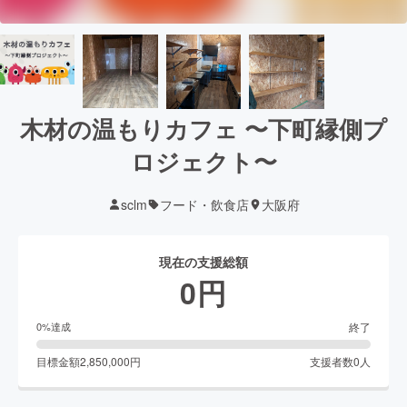
木材の温もりカフェ 〜下町縁側プ
ロジェクト〜
sclm
フード・飲食店
大阪府
現在の支援総額
0
円
終了
0
%達成
目標金額
2,850,000
円
支援者数
0
人