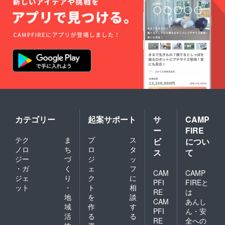
カテゴリー
起案サポート
サ
CAMP
ー
FIRE
テク
ま
プ
ス
ビ
につい
ノロ
ち
ロ
タ
ス
て
ジー
づ
ジ
ッ
・ガ
く
ェ
フ
CAM
CAMP
ジェ
り
ク
に
PFI
FIREと
ット
・
ト
相
RE
は
地
を
談
CAM
あんし
域
作
す
PFI
ん・安
活
る
る
RE
全への