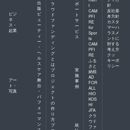
出
ラ
ポ
針
t
版
ウ
ー
反社基
CAM
ビジ
ビ
ド
ト
本方針
PFI
ネ
ュ
フ
サ
カスタ
RE
ス・
ー
ァ
ー
マーハ
for
起業
テ
ン
ビ
ラスメ
Spor
ィ
デ
ス
ントに
ts
ー
ィ
対する
CAM
・
ン
考え方
PFI
ヘ
グ
クッ
RE
ル
と
キーポ
ふる
ス
は
リシー
さと
ケ
プ
実
納税
ア
ロ
施
AD
アー
舞
ジ
事
FOR
ト・
台
ェ
例
ALL
写真
・
ク
HIO
パ
ト
KOS
フ
の
HI
ォ
作
JFA
ー
り
クラ
マ
方
ウド
ン
プ
統
ファ
ス