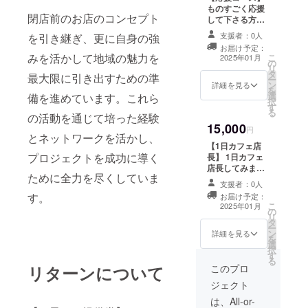
す。) 作品の展示
住所は後日ご連
ものすごく応援
さい。
(詳細
受け渡し方法に
閉店前のお店のコンセプト
絡にて共有させ
して下さる方
・賞味
な住所
ついてはプロ
ていただきま
へ！ 感謝の気持
期限：
は後日
ジェクト終了後
支援者：0人
を引き継ぎ、更に自身の強
す。)
ちを込めて、お
製造日
ご連絡
にメールにてご
お届け予定：
礼のメッセージ
から冷
にて共
みを活かして地域の魅力を
こ
連絡させていた
2025年01月
の
をお送りしま
凍保存
有させ
リ
だきます。 (郵送
タ
す。
最大限に引き出すための準
で21日
ていた
ー
での搬入出の場
ン
詳細を見る
程度。
だきま
を
合は恐れ入りま
選
備を進めています。これら
解凍後
す。)
択
すが、送料のご
す
は賞味
る
負担お願いいた
の活動を通じて培った経験
期限に
します。大きさ
15,000
円
関わら
については最大
とネットワークを活かし、
ずその
A2サイズまで)
【1日カフェ店
日のう
プロジェクトを成功に導く
長】 1日カフェ
ちにお
店長してみませ
召し上
ために全力を尽くしていま
んか？お試しカ
支援者：0人
がりく
フェチャレン
す。
お届け予定：
ださ
ジ！ (要:食品衛
こ
2025年01月
い。
の
生責任者) ・オー
リ
タ
プンから2025年
ー
ン
5月31日までの
詳細を見る
を
選
お好きな1日お選
択
す
びいただき、カ
る
フェ体験が出来
このプロ
リターンについて
ます。 ・日時は
ジェクト
プロジェクト終
了後にお送りす
は、All-or-