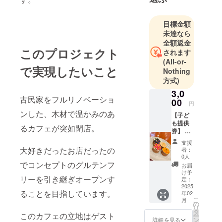
日常が180度
変わり、や
目標金額
りたい時が
未達なら
やり時だと
全額返金
このプロジェクト
されます
一念発起！
(All-or-
プロチョー
で実現したいこと
Nothing
クアーティ
方式)
スト・ディ
3,0
ンプルアー
古民家をフルリノベーショ
00
円
ト普及協会
ンした、木材で温かみのあ
【子ど
認定講師(イ
も提供
るカフェが突如閉店。
ンストラク
券】 み
なさま
ター)、わん
支援
から地
大好きだったお店だったの
者：
こと飼い主
域のお
0人
さまが笑顔
子さま
でコンセプトのグルテンフ
お届
(大阪市
になっても
け予
リーを引き継ぎオープンす
中央区
定：
らえるおや
にお住
2025
ることを目指しています。
年02
つ資格多数
まいの
こ
月
中学生
の
取得。
リ
以下)へ
タ
このカフェの立地はゲスト
核家族化が
ー
提供。
ン
詳細を見る