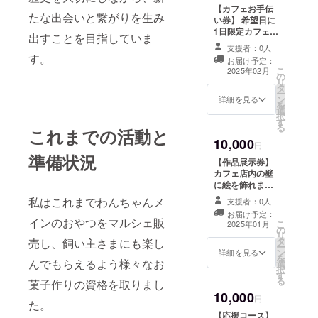
提供方
緑地
【カフェお手伝
肉、米
法：チ
線 谷
たな出会いと繋がりを生み
い券】 希望日に
粉、ヤ
ケット
町六丁
1日限定カフェ体
ギミル
は郵送
出すことを目指していま
目徒歩5
験！ オープンか
クパウ
でお送
支援者：0人
分
ら2025年5月31
ダー、
す。
りいた
お届け予定：
日までのお好き
卵、天
しま
こ
2025年02月
(詳細
の
な1日お選びいた
然色
す。 ・
リ
な住所
タ
だき、カフェ体
素、野
使用方
ー
は後日
ン
験が出来ます。
詳細を見る
菜パウ
法：来
を
ご連絡
選
・時間は
ダー ・
店時、
択
にて共
す
10:00〜13:00ま
アレル
従業員
る
有させ
これまでの活動と
たは14:00〜
ギー表
にチ
ていた
10,000
17:00。 日時
円
示：卵
ケット
だきま
はプロジェクト
準備状況
・保存
をお見
【作品展示券】
す。) ・
終了後にお送り
方法：
せくだ
カフェ店内の壁
支援者
するメールをご
冷凍保
さい。
に絵を飾れま
様に
確認ください。
存で21
・場
す。 上限:5作品
は、お
私はこれまでわんちゃんメ
交通費や滞在
支援者：0人
日程
所：大
まで(展示期間は
礼の
費は恐れ入りま
お届け予定：
度。解
阪メト
30日) ・場所：
メッ
インのおやつをマルシェ販
こ
すが各自でご負
2025年01月
凍後は
ロ谷町
の
大阪メトロ谷町
セージ
リ
担いただきます
賞味期
線、長
タ
線、長堀鶴見緑
をお送
売し、飼い主さまにも楽し
ー
ようお願いいた
限に関
堀鶴見
ン
地線 谷町六丁
りさせ
詳細を見る
を
します。 ・場
わらず
んでもらえるよう様々なお
緑地
選
目徒歩5分
ていた
択
所：大阪メトロ
その日
線 谷
す
(詳細な
だきま
る
谷町線、長堀鶴
菓子作りの資格を取りまし
のうち
町六丁
住所は後日ご連
す。
見緑地線 谷町
10,000
にお召
目徒歩5
絡にて共有させ
円
た。
六丁目徒歩5分
し上が
分
ていただきま
(詳細な
【応援コース】
りくだ