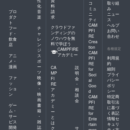
性
資
コ
取り組
化
料
ミュ
み
プロ
音
請
ニ
ニュー
ダク
楽
求
ティ
ス
ト
CAM
ヘルプ
クラウドファ
フー
チ
PFI
お問い
ンディングの
ド・
ャ
RE
合わせ
ノウハウを無
飲食
レ
Crea
料で学ぼう
店
ン
tion
各種規定
CAMPFIRE
ジ
CAM
アカデミー
アニ
ス
利用規
PFI
メ・
ポ
約
RE
漫画
ー
CA
説
細則
for
ツ
MP
明
プライ
Soci
ファ
映
FI
会
バシー
al
ッ
像
RE
・
ポリ
Goo
ショ
・
ア
相
シー
d
ン
映
カ
談
特定商
CAM
画
デ
会
取引法
PFI
ゲー
書
ミ
に基づ
RE
ム・
籍
ー
く表記
for
サー
・
と
情報セ
Ente
ビス
雑
は
キュリ
rtain
開発
誌
ク
サ
ティ方
men