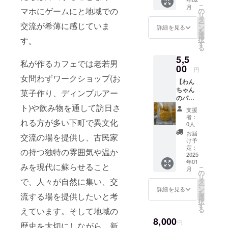
フリー
子さま
りくだ
りさせ
こ
月
カップ
マホにゲームにと地域での
には店
の
さい。
ていた
リ
ケーキ
舗で提
タ
・原材
だきま
ー
交流が希薄に感じていま
を提供
供を行
ン
料、主
詳細を見る
す。
を
いたし
いま
選
原料の
択
す。
ます。
す。(チ
す
原産
る
原材
ケット
地：も
5,5
料：米
有効期
ち米(国
私が作るカフェでは老若男
粉(国
00
限：
産)、白
円
産)、水
2025年
あん、
女問わずワークショップ(お
【わん
飴、白
2月〜
和三
ちゃん
小豆、
2025年
菓子作り、ディンプルアー
盆、食
のパー
きび
5月31日
塩、天
ティ
ト)や飲み物を通して訪日さ
糖、
までに
然色素
支援
フード
卵、き
ご来店
・添加
者：
れる方が多い下町で異文化
(冷凍発
な粉、
された
0人
物表
送)】 グ
豆乳、
お子さ
示、ア
お届
交流の場を提供し、古民家
ルテン
ベーキ
まにご
け予
レル
フリー
ングパ
定：
提供さ
ギー表
の持つ独特の雰囲気や温か
のわん
2025
ウ
せてい
示：な
年01
ちゃん
ダー、
ただき
みを現代に蘇らせること
し
こ
月
用フー
天然色
の
ます。)
リ
ドをお
素 ※有
で、人々が自然に集い、交
タ
・場
ー
届け致
効期
ン
所：大
詳細を見る
を
流する場を提供したいと考
しま
限：
選
阪メト
択
す。 ・
2025年
す
ロ谷町
る
えています。そして地域の
原材
5月31日
線、長
8,000
料：鶏
まで ・
堀鶴見
円
歴史を大切にしながら、新
むね