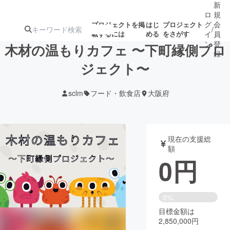
新
ロ
規
グ
会
プロジェクトを掲
はじ
プロジェクト
/
載するには
める
をさがす
イ
員
ン
登
木材の温もりカフェ 〜下町縁側プロ
録
ジェクト〜
人気のプロ
注目のリ
注目の新着プロ
募集終了が近いプ
もうすぐ公開
sclm
フード・飲食店
大阪府
ジェクト
ターン
ジェクト
ロジェクト
されます
アート・写真
音楽
現在の支援総
額
0
円
テクノロジー・ガジェット
ゲーム・サ
映像・映画
書籍・雑誌
0%
目標金額は
2,850,000円
ビジネス・起業
チャレンジ