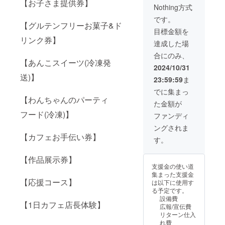
【お子さま提供券】
るメールをご確
Nothing方式
認ください。交
通費や滞在費は
です。
【グルテンフリーお菓子&ド
恐れ入りますが
目標金額を
各自でご負担い
リンク券】
ただきますよう
達成した場
お願いいたしま
合にのみ、
す。 ・場所：大
【あんこスイーツ(冷凍発
阪メトロ谷町
2024/10/31
線、長堀鶴見緑
送)】
23:59:59
ま
地線 谷町六丁
目徒歩5分
でに集まっ
(詳細な
【わんちゃんのパーティ
た金額が
住所は後日ご連
フード(冷凍)】
絡にて共有させ
ファンディ
ていただきま
ングされま
す。)
【カフェお手伝い券】
す。
【作品展示券】
支援金の使い道
集まった支援金
【応援コース】
は以下に使用す
る予定です。
設備費
【1日カフェ店長体験】
広報/宣伝費
リターン仕入
れ費