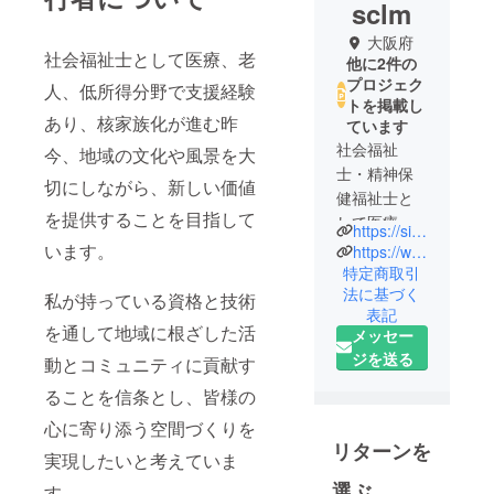
sclm
大阪府
社会福祉士として医療、老
他に2件の
プロジェク
人、低所得分野で支援経験
トを掲載し
あり、核家族化が進む昨
ています
社会福祉
今、地域の文化や風景を大
士・精神保
切にしながら、新しい価値
健福祉士と
を提供することを目指して
して医療・
https://sites.google.com/view/gori-smile-network
介護・行政
います。
https://www.instagram.com/sclm111
分野で活
特定商取引
法に基づく
躍。
私が持っている資格と技術
表記
そして４頭
を通して地域に根ざした活
メッセー
のわんこを
ジを送る
動とコミュニティに貢献す
飼っている
愛犬家。
ることを信条とし、皆様の
心に寄り添う空間づくりを
交通事故に
リターンを
実現したいと考えていま
遭い、当た
選ぶ
り前だった
す。