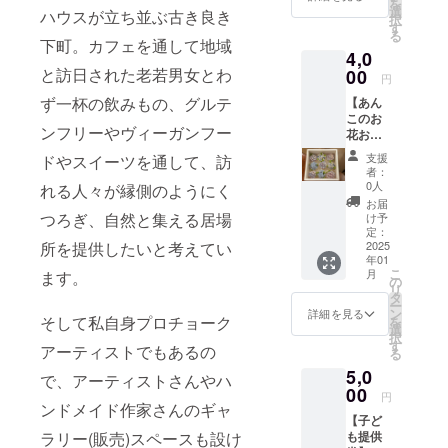
を
※ドリン
進んでいる
選
ハウスが立ち並ぶ古き良き
択
ク、グ
す
昨今、自身
る
ルテン
下町。カフェを通して地域
の経験・知
4,0
フリー
のカッ
と訪日された老若男女とわ
00
識を活かし
円
プケー
てわんこと
ず一杯の飲みもの、グルテ
【あん
キ１個
このお
人が集え
提供し
ンフリーやヴィーガンフー
花おは
ます。
る“縁側的場
ぎ(冷
原材
支援
ドやスイーツを通して、訪
所”を提供し
凍)】 あ
料：米
者：
んこの
粉(国
たく、やり
0人
れる人々が縁側のようにく
お花9個
産)、水
お届
たいことが
入り提
飴、白
つろぎ、自然と集える居場
け予
あるけれど
供しま
小豆、
定：
す。 ・
2025
所を提供したいと考えてい
きび
なかなか一
年01
サイ
糖、
歩が進まな
こ
月
ます。
ズ：約
卵、き
の
リ
13cm×
い方の
な粉、
タ
ー
約
豆乳、
ン
詳細を見る
フォーロー
そして私自身プロチョーク
を
13cm×
ベーキ
選
択
アップが出
約5cm
ングパ
す
アーティストでもあるの
る
・保存
ウ
来ればと
5,0
方法：
ダー、
で、アーティストさんやハ
思っていま
冷凍保
00
天然色
円
す。
存で10
ンドメイド作家さんのギャ
素 ア
【子ど
日程
レル
も提供
ラリー(販売)スペースも設け
度。解
ギー表