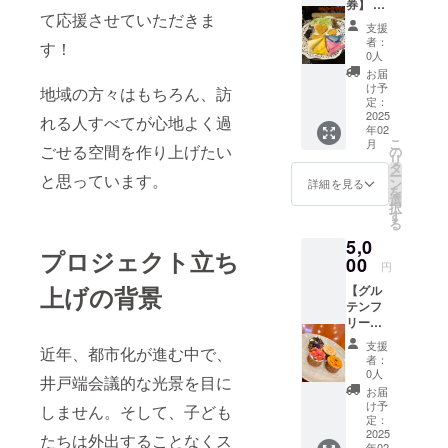
券】 み
凍後は
示：卵
て応援させていただきま
なさま
賞味期
・お子
支援
からお
限に関
さまに
者：
す！
子さま
わらず
は店舗
0人
(大阪市
その日
で提供
お届
中央区
のうち
を行い
け予
地域の方々はもちろん、訪
在住の
にお召
定：
ます。
中学生
2025
し上が
(チケッ
れる人すべてが心地よく過
年02
以下)へ
りくだ
ト有効
こ
月
ドリン
ごせる空間を作り上げたい
さい。
の
期限：
リ
クとア
・消費
タ
2025年
ー
と思っています。
イシン
期限も
ン
5月31日
詳細を見る
を
グクッ
しくは
選
までに
択
キー体
賞味期
す
ご来店
る
験のご
限：製
された
5,0
提供。
造日か
お子さ
プロジェクト立ち
原材
00
ら冷凍
まにご
円
料：米
保存で
提供さ
上げの背景
【グル
粉(国
10日程
せてい
テンフ
産)、
度。解
ただき
リーお
卵、き
凍後は
ます。)
菓子&ド
び糖、
賞味期
・支援
支援
近年、都市化が進む中で、
リンク
豆乳、
限に関
者様に
者：
券】 お
天然色
わらず
0人
は、お
井戸端会議的な光景を目に
好きな
素 アレ
その日
礼の
お届
ドリン
ルギー
のうち
け予
メッ
しません。そして、子ども
クとグ
表示：
定：
にお召
セージ
ルテン
2025
卵 ・お
し上が
たちは外出することなくス
をお送
年02