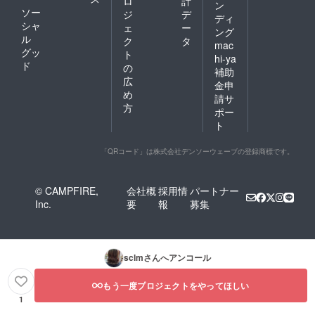
ロ
計
ン
ソー
ジ
デ
ディ
シャ
ェ
ー
ング
ル
ク
タ
mac
グッ
ト
hi-ya
ド
の
補助
広
金申
め
請サ
方
ポー
ト
「QRコード」は株式会社デンソーウェーブの登録商標です。
© CAMPFIRE,
会社概
採用情
パートナー
Inc.
要
報
募集
sclm
さんへアンコール
もう一度プロジェクトをやってほしい
1