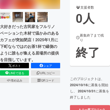
支援者数
まちづくり・地域活性化
0
人
CAMPFIRE for Social Good
CAMPFIRE Creation
大好きだった古民家をフルリノ
CAMPFIREふるさと納税
machi-ya
コミュニティ
ベーションた木材で温かみのある
募集終了まで残
カフェが突如閉店！2025年1月に
り
終了
下町ならではのお茶1杯で縁側の
ように誰もが集える居場所の提供
を目指しています。
ポスト
シェア
LINEで送る
URLコピー
このプロジェクトは、
埋め込み
QRコード
2024/10/16
に募集を開始
し、
2024/10/31
に募集を
終了しました
もう一度プロジェク