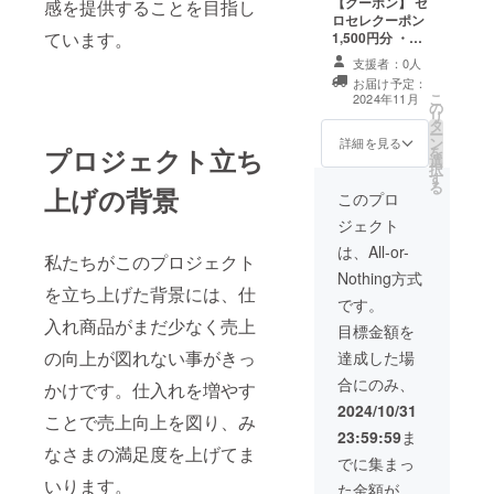
【クーポン】 ゼ
感を提供することを目指し
ロセレクーポン
ています。
1,500円分 ・ゼ
ロセレでのお買
支援者：0人
い物にご利用い
お届け予定：
ただけます。1枚
こ
2024年11月
の
ずつの利用が可
リ
タ
能です。 ・現金
ー
ン
への交換はでき
詳細を見る
を
プロジェクト立ち
選
ません。おつり
択
す
はでません。 ・
る
上げの背景
メールにてクー
このプロ
ポンコードを送
ジェクト
付いたします。
・有効期間：
は、All-or-
私たちがこのプロジェクト
2024年11月1
Nothing方式
日〜2025年1月
を立ち上げた背景には、仕
31日までの3か
です。
月間
入れ商品がまだ少なく売上
目標金額を
の向上が図れない事がきっ
達成した場
合にのみ、
かけです。仕入れを増やす
2024/10/31
ことで売上向上を図り、み
23:59:59
ま
なさまの満足度を上げてま
でに集まっ
いります。
た金額が