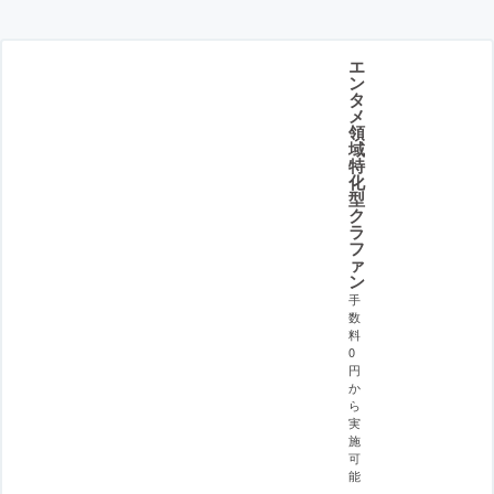
エ
ン
タ
メ
領
域
特
化
型
ク
ラ
フ
ァ
ン
手
数
料
0
円
か
ら
実
施
可
能
。