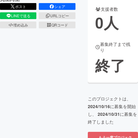
ポスト
シェア
支援者数
まちづくり・地域活性化
0
人
LINEで送る
URLコピー
埋め込み
QRコード
CAMPFIRE for Social Good
CAMPFIRE Creation
CAMPFIREふるさと納税
machi-ya
コミュニティ
募集終了まで残
り
終了
このプロジェクトは、
2024/10/16
に募集を開始
し、
2024/10/31
に募集を
終了しました
もう一度プロジェク