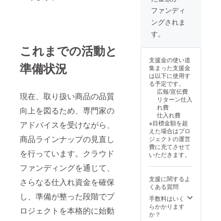
ファンディ
ングされま
す。
これまでの活動と
支援金の使い道
準備状況
集まった支援金
は以下に使用す
る予定です。
広報/宣伝費
現在、取り扱い商品の品質
リターン仕入
れ費
向上を図るため、専門家の
仕入れ費
※目標金額を超
アドバイスを受けながら、
えた場合はプロ
商品ラインナップの見直し
ジェクトの運営
費に充てさせて
を行っています。クラウド
いただきます。
ファンディングを通じて、
支援に関するよ
さらなる仕入れ資金を確保
くある質問
し、準備が整った段階でプ
手数料はいく
らかかります
ロジェクトを本格的に始動
か？