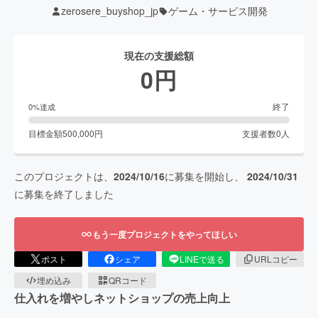
zerosere_buyshop_jp
ゲーム・サービス開発
現在の支援総額
0
円
終了
0
%達成
目標金額
500,000
円
支援者数
0
人
このプロジェクトは、
2024/10/16
に募集を開始し、
2024/10/31
に募集を終了しました
もう一度プロジェクトをやってほしい
ポスト
シェア
LINEで送る
URLコピー
埋め込み
QRコード
仕入れを増やしネットショップの売上向上