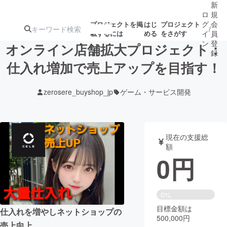
新
ロ
規
グ
会
プロジェクトを掲
はじ
プロジェクト
/
載するには
める
をさがす
イ
員
ン
登
オンライン店舗拡大プロジェクト：
録
仕入れ増加で売上アップを目指す！
人気のプロ
注目のリ
注目の新着プロ
募集終了が近いプ
もうすぐ公開
zerosere_buyshop_jp
ゲーム・サービス開発
ジェクト
ターン
ジェクト
ロジェクト
されます
アート・写真
音楽
現在の支援総
額
0
円
テクノロジー・ガジェット
ゲーム・サ
映像・映画
書籍・雑誌
0%
目標金額は
仕入れを増やしネットショップの
500,000円
ビジネス・起業
チャレンジ
売上向上