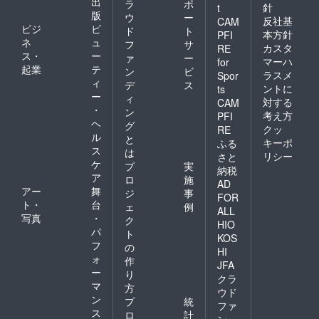
出
ラ
ポ
針
t
版
ウ
ー
反社基
CAM
ビジ
ビ
ド
ト
本方針
PFI
ネ
ュ
フ
サ
カスタ
RE
ス・
ー
ァ
ー
マーハ
for
起業
テ
ン
ビ
ラスメ
Spor
ィ
デ
ス
ントに
ts
ー
ィ
対する
CAM
・
ン
考え方
PFI
ヘ
グ
クッ
RE
ル
と
キーポ
ふる
ス
は
リシー
さと
ケ
プ
実
納税
ア
ロ
施
AD
アー
舞
ジ
事
FOR
ト・
台
ェ
例
ALL
写真
・
ク
HIO
パ
ト
KOS
フ
の
HI
ォ
作
JFA
ー
り
クラ
マ
方
ウド
ン
プ
統
ファ
ス
ロ
計