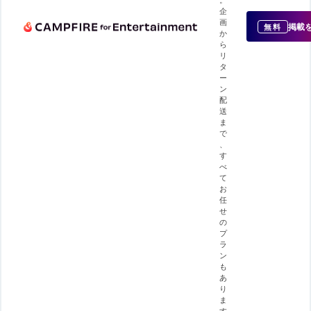
企
画
掲載
無料
か
ら
リ
タ
ー
ン
配
送
ま
で
、
す
べ
て
お
任
せ
の
プ
ラ
ン
も
あ
り
ま
す