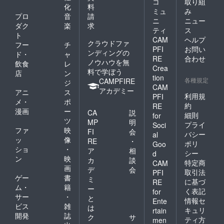
コ
取り組
化
料
ミュ
み
プロ
音
請
ニ
ニュー
ダク
楽
求
ティ
ス
ト
CAM
ヘルプ
クラウドファ
フー
チ
PFI
お問い
ンディングの
ド・
ャ
RE
合わせ
ノウハウを無
飲食
レ
Crea
料で学ぼう
店
ン
tion
各種規定
CAMPFIRE
ジ
CAM
アカデミー
アニ
ス
利用規
PFI
メ・
ポ
約
RE
漫画
ー
CA
説
細則
for
ツ
MP
明
プライ
Soci
ファ
映
FI
会
バシー
al
ッ
像
RE
・
ポリ
Goo
ショ
・
ア
相
シー
d
ン
映
カ
談
特定商
CAM
画
デ
会
取引法
PFI
ゲー
書
ミ
に基づ
RE
ム・
籍
ー
く表記
for
サー
・
と
情報セ
Ente
ビス
雑
は
キュリ
rtain
開発
誌
ク
サ
ティ方
men