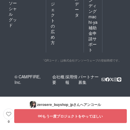
ン
ソー
ジ
デ
ディ
シャ
ェ
ー
ング
ル
ク
タ
mac
グッ
ト
hi-ya
ド
の
補助
広
金申
め
請サ
方
ポー
ト
「QRコード」は株式会社デンソーウェーブの登録商標です。
© CAMPFIRE,
会社概
採用情
パートナー
Inc.
要
報
募集
zerosere_buyshop_jp
さんへアンコール
もう一度プロジェクトをやってほしい
0