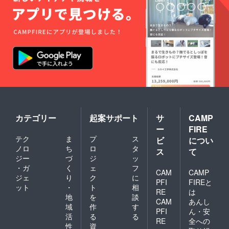
カテゴリー
起案サポート
サ
CAMP
ー
FIRE
テク
ま
プ
ス
ビ
につい
ノロ
ち
ロ
タ
ス
て
ジー
づ
ジ
ッ
・ガ
く
ェ
フ
CAM
CAMP
ジェ
り
ク
に
PFI
FIREと
ット
・
ト
相
RE
は
地
を
談
CAM
あんし
域
作
す
PFI
ん・安
活
る
る
RE
全への
性
資