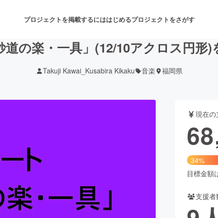
プロジェクトを掲載するには
はじめる
プロジェクトをさがす
道の楽・一具」(12/10アクロス円形
Takuji Kawai_Kusabira Kikaku
音楽
福岡県
注目のリターン
注目の新着プロジェクト
募集終了が近いプロジェクト
も
現在の
音楽
舞台・パフォーマンス
68
ゲーム・サービス開発
フード・飲食店
34%
書籍・雑誌出版
アニメ・漫画
目標金額は2
支援者
チャレンジ
ビューティー・ヘルスケ
9