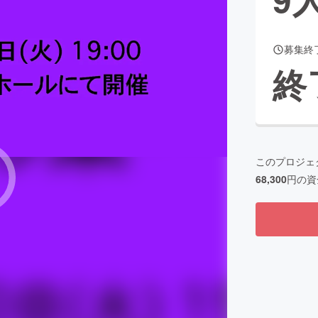
募集終
CAMPFIRE for Social Good
CAMPFIRE Creation
終
CAMPFIREふるさと納税
machi-ya
コミュニティ
このプロジェ
68,300
円の資