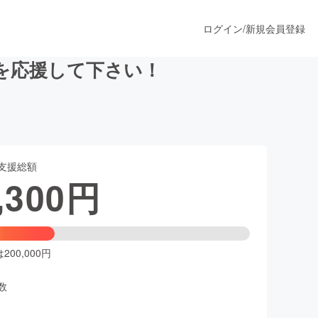
ログイン
/
新規会員登録
)を応援して下さい！
うすぐ公開されます
支援総額
プロダクト
,300
円
ファッション
スポーツ
00,000円
数
ア
ソーシャルグッド
人