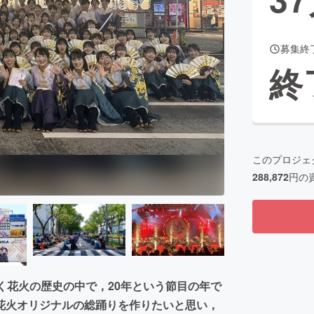
募集終
CAMPFIRE for Social Good
CAMPFIRE Creation
終
CAMPFIREふるさと納税
machi-ya
コミュニティ
このプロジェ
288,872
円の
く花火の歴史の中で，20年という節目の年で
花火オリジナルの総踊りを作りたいと思い，