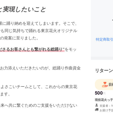
と実現したいこと
限に踊り納めを迎えてしまいます。そこで、
でも同じ気持ちで踊れる東京花火オリジナル
の発案に至りました。
特定商取
ださるお客さんとも繋がれる総踊り“
をモッ
。
お力添えいただきたいのが、総踊り作曲資金
リターン
目
てよさこいチームとして、これからの東京花
500
ます。
円
現役花火っ子
未来へ共に繋ぐためのご支援をいただけない
支援者：1
お届け予定