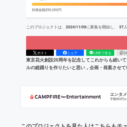
目標金額
250,000
円
このプロジェクトは、
2024/11/09
に募集を開始し、
37
ポスト
シェア
LINEで送る
U
東京花火創設20周年を記念してこれからも続い
ルの総踊りを作りたいと思い，企画・発案させて
エンタメ
手数料0円
このプロジェクトを見た人はこちらもチ