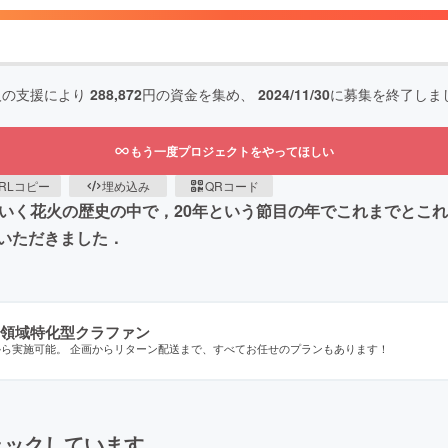
人の支援により
288,872
円の資金を集め、
2024/11/30
に募集を終了しま
もう一度プロジェクトをやってほしい
RLコピー
埋め込み
QRコード
ていく花火の歴史の中で，20年という節目の年でこれまでとこ
いただきました．
領域特化型クラファン
から実施可能。 企画からリターン配送まで、すべてお任せのプランもあります！
ェックしています