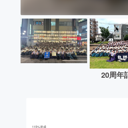
20周
115
%達成