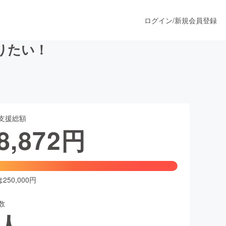
ログイン
/
新規会員登録
りたい！
うすぐ公開されます
支援総額
プロダクト
8,872
円
ファッション
スポーツ
50,000円
数
ア
ソーシャルグッド
人