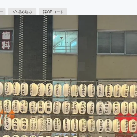
ピー
埋め込み
QRコード