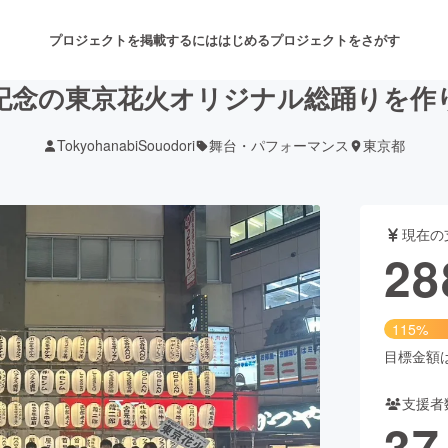
プロジェクトを掲載するには
はじめる
プロジェクトをさがす
年記念の東京花火オリジナル総踊りを作
TokyohanabiSouodori
舞台・パフォーマンス
東京都
注目のリターン
注目の新着プロジェクト
募集終了が近いプロジェクト
も
現在の
音楽
舞台・パフォーマンス
28
ゲーム・サービス開発
フード・飲食店
115%
書籍・雑誌出版
アニメ・漫画
目標金額は2
支援者
チャレンジ
ビューティー・ヘルスケ
37