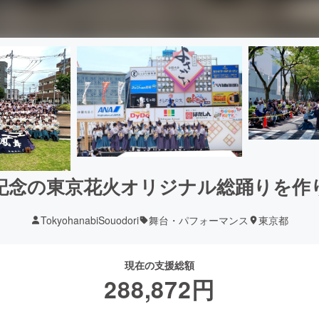
年記念の東京花火オリジナル総踊りを作
TokyohanabiSouodori
舞台・パフォーマンス
東京都
現在の支援総額
288,872
円