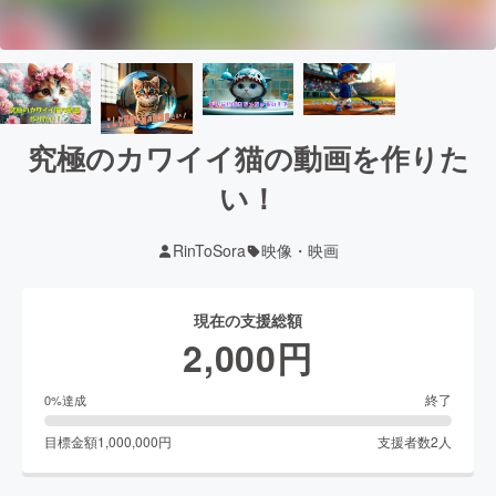
究極のカワイイ猫の動画を作りた
い！
RinToSora
映像・映画
現在の支援総額
2,000
円
終了
0
%達成
目標金額
1,000,000
円
支援者数
2
人