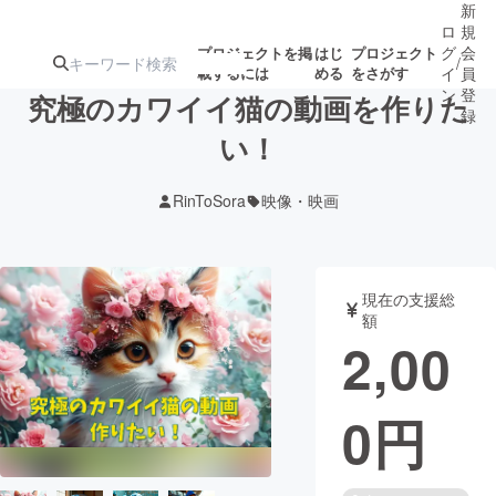
新
ロ
規
グ
会
プロジェクトを掲
はじ
プロジェクト
/
載するには
める
をさがす
イ
員
ン
登
究極のカワイイ猫の動画を作りた
録
い！
人気のプロ
注目のリ
注目の新着プロ
募集終了が近いプ
もうすぐ公開
RinToSora
映像・映画
ジェクト
ターン
ジェクト
ロジェクト
されます
アート・写真
音楽
現在の支援総
額
2,00
テクノロジー・ガジェット
ゲーム・サ
0
円
映像・映画
書籍・雑誌
ビジネス・起業
チャレンジ