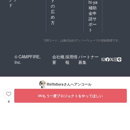
ト
hi-ya
ド
の
補助
広
金申
め
請サ
方
ポー
ト
「QRコード」は株式会社デンソーウェーブの登録商標です。
© CAMPFIRE,
会社概
採用情
パートナー
Inc.
要
報
募集
RinToSora
さんへアンコール
もう一度プロジェクトをやってほしい
4