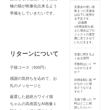
極の猫が映像化出来るよう
支援金の使い道
集まった支援金
準備をしていきたいです。
は以下に使用す
る予定です。
設備費
※目標金額を超
えた場合はプロ
ジェクトの運営
費に充てさせて
いただきます。
リターンについて
支援に関するよ
くある質問
手数料はいく
子猫コース（500円）
らかかります
か？
感謝の気持ちを込めて、お
目標金額に届
かなかった場
礼のメッセージと
合どうなりま
すか？
厳選した超絶カワイイ猫
支援で困った
ちゃんの高画質なAI画像１
時はどこに相
談したらいい