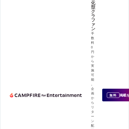
化
型
ク
ラ
フ
ァ
ン
手
数
料
0
円
か
ら
実
施
可
能
。
企
画
掲載
無料
か
ら
リ
タ
ー
ン
配