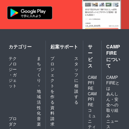
カテゴリー
起案サポート
サ
CAMP
ー
FIRE
テク
ま
プ
ス
ビ
につい
ノロ
ち
ロ
タ
ス
て
ジー
づ
ジ
ッ
・ガ
く
ェ
フ
CAM
CAMP
ジェ
り
ク
に
PFI
FIREと
ット
・
ト
相
RE
は
地
を
談
CAM
あんし
域
作
す
PFI
ん・安
活
る
る
RE
全への
性
資
コ
取り組
化
料
ミュ
み
プロ
音
請
ニ
ニュー
ダク
楽
求
ティ
ス