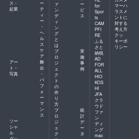
ス・
ー
ァ
ー
マーハ
for
起業
テ
ン
ビ
ラスメ
Spor
ィ
デ
ス
ントに
ts
ー
ィ
対する
CAM
・
ン
考え方
PFI
ヘ
グ
クッ
RE
ル
と
キーポ
ふる
ス
は
リシー
さと
ケ
プ
実
納税
ア
ロ
施
AD
アー
舞
ジ
事
FOR
ト・
台
ェ
例
ALL
写真
・
ク
HIO
パ
ト
KOS
フ
の
HI
ォ
作
JFA
ー
り
クラ
マ
方
ウド
ン
プ
統
ファ
ス
ロ
計
ン
ソー
ジ
デ
ディ
シャ
ェ
ー
ング
ル
ク
タ
mac
グッ