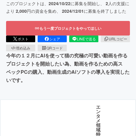
このプロジェクトは、
2024/10/22
に募集を開始し、
2
人の支援に
より
2,000
円の資金を集め、
2024/12/01
に募集を終了しました
もう一度プロジェクトをやってほしい
ポスト
シェア
LINEで送る
URLコピー
埋め込み
QRコード
今年の１２月にAIを使って猫の究極の可愛い動画を作る
プロジェクトを開始したい為、動画を作るための高ス
ペックPCの購入、動画生成のAiソフトの導入を実現した
いです。
エ
ン
タ
メ
領
域
特