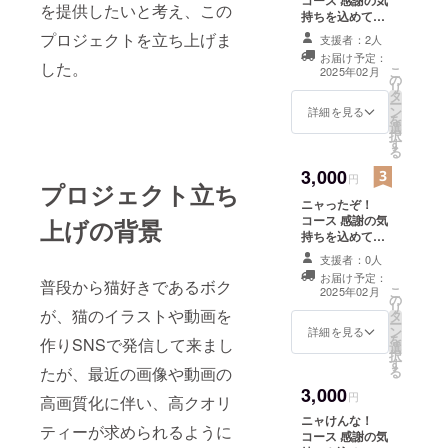
を提供したいと考え、この
持ちを込めて、
お礼のメッセー
プロジェクトを立ち上げま
支援者：2人
ジと 厳選した超
お届け予定：
絶カワイイ猫
した。
こ
2025年02月
の
ちゃんの高画質
リ
タ
なAI画像３枚を
ー
ン
メールでお送り
詳細を見る
を
選
します。
択
す
る
3,000
円
プロジェクト立ち
ニャったぞ！
コース 感謝の気
上げの背景
持ちを込めて、
お礼のメッセー
支援者：0人
ジと 厳選した超
お届け予定：
絶カワイイ猫
普段から猫好きであるボク
こ
2025年02月
の
ちゃんの高画質
リ
が、猫のイラストや動画を
タ
なAI動画（３０
ー
ン
秒程度）をメー
詳細を見る
を
作りSNSで発信して来まし
選
ルでお送りしま
択
す
す。
る
たが、最近の画像や動画の
3,000
円
高画質化に伴い、高クオリ
ニャけんな！
ティーが求められるように
コース 感謝の気