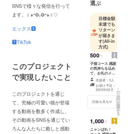
選ぶ
SNSで様々な発信を行って
ます。
꒰
๑
*
✪
᎑
✪
*
๑
꒱
♡︎
目標金額
未達でも
エックス🆇
リターン
が届きま
す
(All-in
🆃TikTok
方式)
500
円
子猫コース 感謝
このプロジェクト
の気持ちを込め
て、お礼のメッ
で実現したいこと
セージと 厳選し
支援者：0人
た超絶カワイイ
お届け予定：
猫ちゃんの高画
こ
2025年02月
の
質なAI画像１枚
このプロジェクトを通じ
リ
タ
をメールでお送
ー
ン
りします。
詳細を見る
て、究極の可愛い猫が登場
を
選
択
する動画を数多く作成し、
す
る
その動画をSNSを通じてい
1,000
円
ろんな人たちに癒しと感動
ニャンばれ！
コース 感謝の気