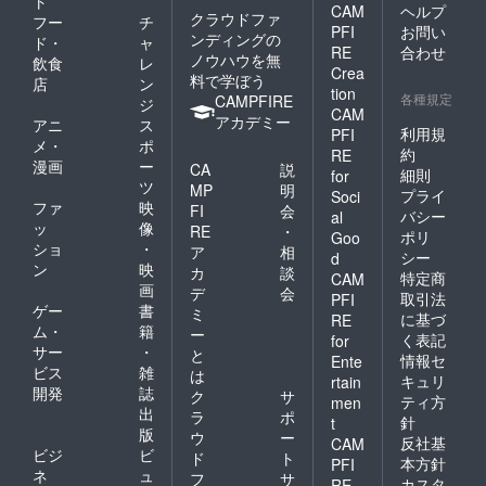
ト
CAM
ヘルプ
クラウドファ
フー
チ
PFI
お問い
ンディングの
ド・
ャ
RE
合わせ
ノウハウを無
飲食
レ
Crea
料で学ぼう
店
ン
tion
各種規定
CAMPFIRE
ジ
CAM
アカデミー
アニ
ス
利用規
PFI
メ・
ポ
約
RE
漫画
ー
CA
説
細則
for
ツ
MP
明
プライ
Soci
ファ
映
FI
会
バシー
al
ッ
像
RE
・
ポリ
Goo
ショ
・
ア
相
シー
d
ン
映
カ
談
特定商
CAM
画
デ
会
取引法
PFI
ゲー
書
ミ
に基づ
RE
ム・
籍
ー
く表記
for
サー
・
と
情報セ
Ente
ビス
雑
は
キュリ
rtain
開発
誌
ク
サ
ティ方
men
出
ラ
ポ
針
t
版
ウ
ー
反社基
CAM
ビジ
ビ
ド
ト
本方針
PFI
ネ
ュ
フ
サ
カスタ
RE