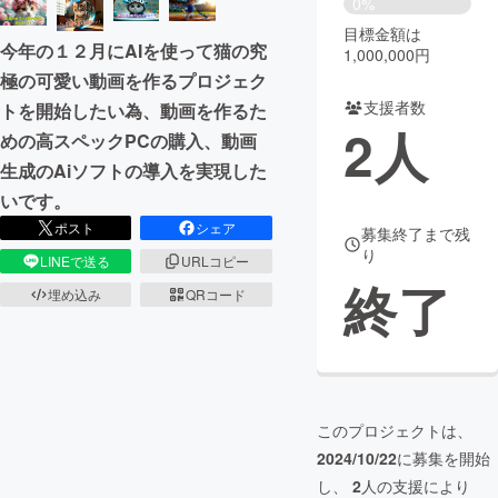
0%
目標金額は
まちづくり・地域活性化
今年の１２月にAIを使って猫の究
1,000,000円
極の可愛い動画を作るプロジェク
支援者数
トを開始したい為、動画を作るた
CAMPFIRE for Social Good
CAMPFIRE Creation
2
人
めの高スペックPCの購入、動画
CAMPFIREふるさと納税
machi-ya
コミュニティ
生成のAiソフトの導入を実現した
いです。
ポスト
シェア
募集終了まで残
り
LINEで送る
URLコピー
終了
埋め込み
QRコード
このプロジェクトは、
2024/10/22
に募集を開始
し、
2
人の支援により