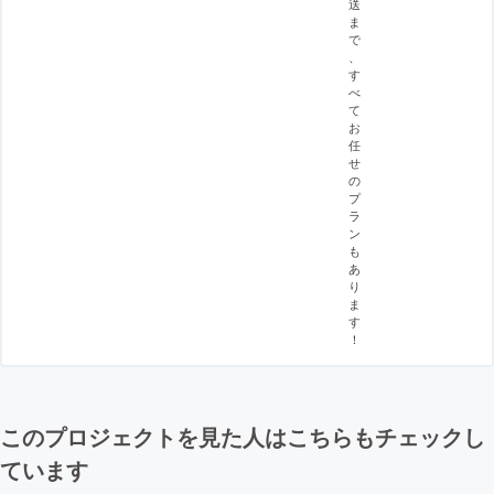
送
ま
で
、
す
べ
て
お
任
せ
の
プ
ラ
ン
も
あ
り
ま
す
！
このプロジェクトを見た人はこちらもチェックし
ています