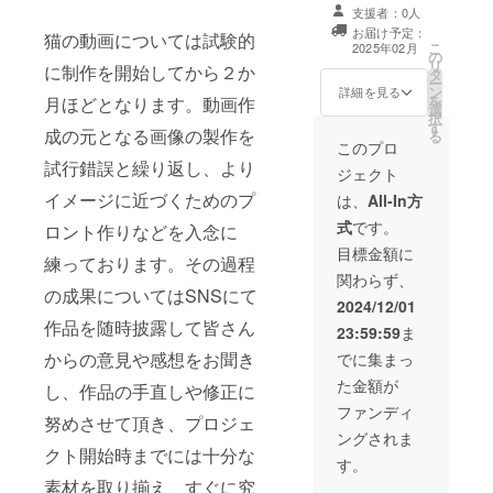
て、お礼のメッ
支援者：0人
セージと 支援者
お届け予定：
猫の動画については試験的
様からの簡単な
こ
2025年02月
の
ご要望に基づい
リ
に制作を開始してから２か
タ
たカワイイ猫
ー
ン
ちゃん高画質動
詳細を見る
を
月ほどとなります。動画作
選
画（３０秒ｘ１
択
す
本、もしくは１
成の元となる画像の製作を
る
０秒ｘ３本）を
このプロ
メールでお送り
試行錯誤と繰り返し、より
ジェクト
します。 ※写真
イメージに近づくためのプ
となる画像を提
は、
All-In方
供頂ければ、そ
式
です。
ロント作りなどを入念に
れを元に動画作
成を致します。
目標金額に
練っております。その過程
関わらず、
の成果についてはSNSにて
2024/12/01
作品を随時披露して皆さん
23:59:59
ま
からの意見や感想をお聞き
でに集まっ
た金額が
し、作品の手直しや修正に
ファンディ
努めさせて頂き、プロジェ
ングされま
クト開始時までには十分な
す。
素材を取り揃え、すぐに究