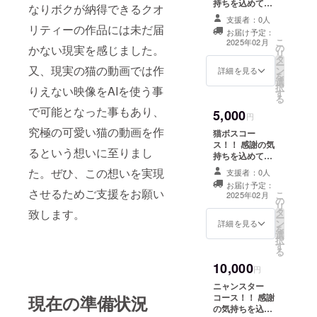
持ちを込めて、
なりボクが納得できるクオ
お礼のメッセー
支援者：0人
ジと 厳選した超
リティーの作品には未だ届
お届け予定：
絶カワイイ猫
こ
2025年02月
の
ちゃんの高画質
かない現実を感じました。
リ
タ
なAI画像１０枚
ー
又、現実の猫の動画では作
ン
をメールでお送
詳細を見る
を
選
りします。
択
りえない映像をAIを使う事
す
る
で可能となった事もあり、
5,000
円
究極の可愛い猫の動画を作
猫ボスコー
ス！！ 感謝の気
るという想いに至りまし
持ちを込めて、
お礼のメッセー
た。ぜひ、この想いを実現
支援者：0人
ジと 厳選した超
お届け予定：
絶カワイイ猫
させるためご支援をお願い
こ
2025年02月
の
ちゃんの高画質
リ
タ
なAI動画（３０
致します。
ー
ン
秒程度）と 厳選
詳細を見る
を
選
した超絶カワイ
択
す
イ猫ちゃんの高
る
画質なAI画像１
10,000
０枚をメールで
円
お送りします。
ニャンスター
コース！！ 感謝
現在の準備状況
の気持ちを込め