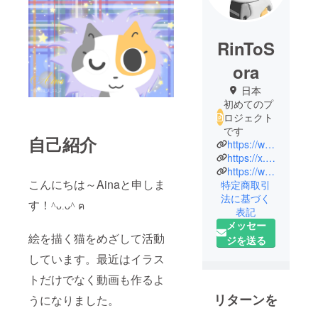
RinToS
ora
日本
初めてのプ
ロジェクト
です
自己紹介
https://www.tiktok.com/@aina_a_to_z
https://x.com/Aina_A_to_Z
https://www.instagram.com/aina_a_to_z/
こんにちは～Ainaと申しま
特定商取引
法に基づく
す！
ᴗ
ᴗ
^
.
^︎
ฅ
表記
メッセー
絵を描く猫をめざして活動
ジを送る
しています。最近はイラス
トだけでなく動画も作るよ
リターンを
うになりました。