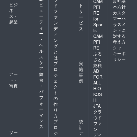
反社基
CAM
ビジ
ビ
ド
ト
本方針
PFI
ネ
ュ
フ
サ
カスタ
RE
ス・
ー
ァ
ー
マーハ
for
起業
テ
ン
ビ
ラスメ
Spor
ィ
デ
ス
ントに
ts
ー
ィ
対する
CAM
・
ン
考え方
PFI
ヘ
グ
クッ
RE
ル
と
キーポ
ふる
ス
は
リシー
さと
ケ
プ
実
納税
ア
ロ
施
AD
アー
舞
ジ
事
FOR
ト・
台
ェ
例
ALL
写真
・
ク
HIO
パ
ト
KOS
フ
の
HI
ォ
作
JFA
ー
り
クラ
マ
方
ウド
ン
プ
統
ファ
ス
ロ
計
ン
ソー
ジ
デ
ディ