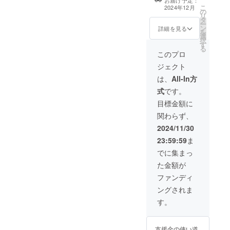
お届け予定：
17歳。」公式サ
こ
お送りします。
2024年12月
の
イトと、上映会
リ
お送り先は支援
タ
会場に、支援者
ー
の際にご入力い
ン
様のお名前
詳細を見る
を
ただく「メール
選
（ニックネー
択
アドレス」の欄
す
ム）を掲示しま
る
にご記入いただ
す。個人名・団
このプロ
いたメールアド
体名いずれも可
レス宛となりま
ジェクト
能です。 支援
す。
時、必ず備考欄
は、
All-In方
に希望されるお
式
です。
名前をご記入く
ださい。 掲載期
目標金額に
間：映画公式サ
関わらず、
イトには存続す
る限り掲載、上
2024/11/30
映会会場には第1
23:59:59
ま
回上映会（12月
15日）と第2回
でに集まっ
上映会（1月13
た金額が
日）に掲載 掲載
方法：映画公式
ファンディ
サイトにはサ
ングされま
ポーター欄にお
名前、上映会会
す。
場には受付にお
名前をまとめて
掲載 注意事項：
支援金の使い道