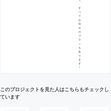
、
す
べ
て
お
任
せ
の
プ
ラ
ン
も
あ
り
ま
す
！
このプロジェクトを見た人はこちらもチェックし
ています