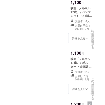
1,100
体名いずれも可
円
能です。 支援
映画「ノルマル
時、必ず備考欄
17歳。」パンフ
に希望されるお
レット ・A4版
名前をご記入く
20ページ ・オー
ださい。 掲載期
支援者：6人
ルカラー ・送
間：映画公式サ
お届け予定：
料・消費税込み
こ
イトには存続す
2024年12月
の
お送り先は支援
リ
る限り掲載、上
タ
の際にご入力い
ー
映会会場には第1
ン
ただく住所の欄
詳細を見る
を
回上映会（12月
選
にご記入いただ
択
15日）と第2回
す
いた宛先となり
る
上映会（1月13
ます。 上映会終
日）に掲載 掲載
1,100
了後にご記入い
円
方法：映画公式
ただいたメール
サイトにはサ
映画「ノルマル
アドレスにレ
ポーター欄にお
17歳。」ポス
ポートをお送り
名前、上映会会
ター ・全国版 ・
します。
場には受付にお
B2サイズ
支援者：2人
名前をまとめて
（728x515mm
お届け予定：
掲載 注意事項：
） ・送料・消費
こ
2024年12月
の
文字ではなく、
税込み お送り先
リ
タ
ロゴやバナーな
は支援の際にご
ー
ン
どの画像での掲
入力いただく住
詳細を見る
を
選
載を希望される
所の欄にご記入
択
す
方は、備考欄に
いただいた宛先
る
記入し、プロ
となります。 上
1,200
ジェクト終了後
映会終了後にご
円