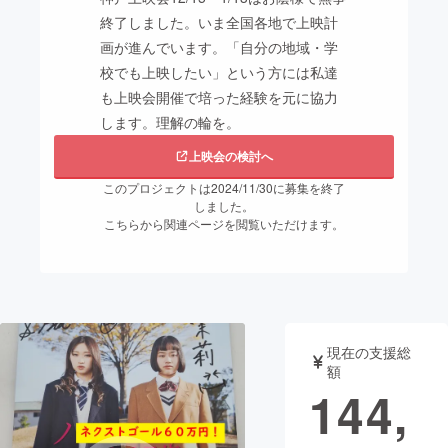
終了しました。いま全国各地で上映計
まちづくり・地域活性化
画が進んでいます。「自分の地域・学
校でも上映したい」という方には私達
も上映会開催で培った経験を元に協力
CAMPFIRE for Social Good
CAMPFIRE Creation
します。理解の輪を。
CAMPFIREふるさと納税
machi-ya
コミュニティ
上映会の検討へ
このプロジェクトは2024/11/30に募集を終了
しました。
こちらから関連ページを閲覧いただけます。
現在の支援総
額
144,