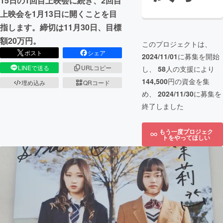
15日の1回目上映会に続き、2回目
上映会を1月13日に開くことを目
指します。締切は11月30日、目標
額20万円。
このプロジェクトは、
ポスト
シェア
2024/11/01
に募集を開始
LINEで送る
URLコピー
し、
58
人の支援により
144,500
円の資金を集
埋め込み
QRコード
め、
2024/11/30
に募集を
終了しました
もう一度プロジェク
トをやってほしい