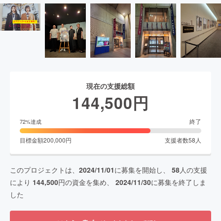
現在の支援総額
144,500
円
終了
72
%達成
目標金額
200,000
円
支援者数
58
人
このプロジェクトは、
2024/11/01
に募集を開始し、
58
人の支援
により
144,500
円の資金を集め、
2024/11/30
に募集を終了しま
した