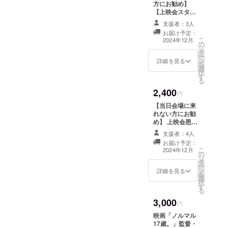
方にお勧め】
だいたメールア
【上映会スタッ
ドレスにレポー
フができる権
トをお送りしま
支援者：3人
利】 スタッフの
す。 ※撮影時の
お届け予定：
お仕事は、会場
こ
決定稿シナリオ
2024年12月
の
準備・受付・誘
リ
製本版は、12月
タ
導・上映サポー
ー
前半に発行予定
ン
ト・片付けを予
詳細を見る
を
です。定価1600
選
定しています。
択
円、送料300
す
以下を含みま
る
円。
す。 ・映画鑑賞
2,400
権 ・パンフレッ
円
ト代（800円相
【当日会場に来
当） ・映画上映
れない方にお勧
イベントの裏側
め】 上映会恩送
を知る体験 交通
りチケット2枚分
費は自己負担で
支援者：4人
障害のある方や
お願いします。
お届け予定：
介助者に無料で
こ
上映会終了後に
2024年12月
の
鑑賞していただ
リ
レポートをお送
タ
く費用にしま
ー
りします。 お送
ン
す。 鑑賞いただ
詳細を見る
を
り先は支援の際
選
いた方の感想
択
にご入力いただ
す
（任意収集）を
る
く「メールアド
まとめたメール
レス」の欄にご
3,000
をお送りしま
円
記入いただいた
す。 万一、感想
メールアドレス
映画「ノルマル
が集まらない場
宛となります。
17歳。」監督・
合は主催者より