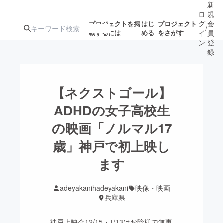
新
ロ
規
グ
会
プロジェクトを掲
はじ
プロジェクト
/
載するには
める
をさがす
イ
員
ン
登
録
人気のプロ
注目のリ
注目の新着プロ
募集終了が近いプ
もうすぐ公開
【ネクストゴール】
ジェクト
ターン
ジェクト
ロジェクト
されます
ADHDの女子高校生
の映画「ノルマル17
アート・写真
音楽
歳」神戸で初上映し
テクノロジー・ガジェット
ます
ゲーム・サ
映像・映画
書籍・雑誌
adeyakanihadeyakani
映像・映画
兵庫県
ビジネス・起業
チャレンジ
神戸上映会12/15・1/13はお陰様で無事