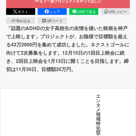
もう一度プロジェクトをやってほしい
ポスト
シェア
LINEで送る
URLコピー
埋め込み
QRコード
「話題のADHDの女子高校生の友情を描いた映画を神戸
で上映します」プロジェクトが、お陰様で目標額を超え
る43万2900円を集めて成功しました。ネクストゴールに
向けて2次募集をします。12月15日の1回目上映会に続
き、2回目上映会を1月13日に開くことを目指します。締
切は11月30日、目標額20万円。
エ
ン
タ
メ
領
域
特
化
型