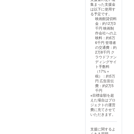
文字ではなく、
集まった支援金
ロゴやバナーな
は以下に使用す
どの画像での掲
る予定です。
載を希望される
映画館貸切料
方は、備考欄に
金：約12万3
記入し、プロ
千円 映画制
ジェクト終了後
作会社への上
にメールでデー
映料：約6万
タをお送りくだ
6千円 登壇者
さい。 ※【クレ
の交通費：約
ジット掲載】
2万8千円 ク
（1,000円 /
ラウドファン
10,000円）のリ
ディングサイ
ターン内容は同
ト手数料
一です。
（17%＋
税）：約5万
円 広告宣伝
費：約2万5
千円
※目標金額を超
えた場合はプロ
ジェクトの運営
費に充てさせて
いただきます。
支援に関するよ
くある質問