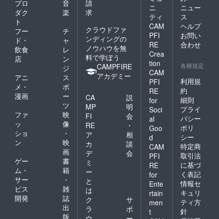
プロ
音
請
ニ
ニュー
ダク
楽
求
ティ
ス
ト
CAM
ヘルプ
クラウドファ
フー
チ
PFI
お問い
ンディングの
ド・
ャ
RE
合わせ
ノウハウを無
飲食
レ
Crea
料で学ぼう
店
ン
tion
各種規定
CAMPFIRE
ジ
CAM
アカデミー
アニ
ス
利用規
PFI
メ・
ポ
約
RE
漫画
ー
CA
説
細則
for
ツ
MP
明
プライ
Soci
ファ
映
FI
会
バシー
al
ッ
像
RE
・
ポリ
Goo
ショ
・
ア
相
シー
d
ン
映
カ
談
特定商
CAM
画
デ
会
取引法
PFI
ゲー
書
ミ
に基づ
RE
ム・
籍
ー
く表記
for
サー
・
と
情報セ
Ente
ビス
雑
は
キュリ
rtain
開発
誌
ク
サ
ティ方
men
出
ラ
ポ
針
t
版
ウ
ー