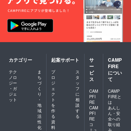
カテゴリー
起案サポート
サ
CAMP
ー
FIRE
テク
ま
プ
ス
ビ
につい
ノロ
ち
ロ
タ
ス
て
ジー
づ
ジ
ッ
・ガ
く
ェ
フ
CAM
CAMP
ジェ
り
ク
に
PFI
FIREと
ット
・
ト
相
RE
は
地
を
談
CAM
あんし
域
作
す
PFI
ん・安
活
る
る
RE
全への
性
資
コ
取り組
化
料
ミュ
み