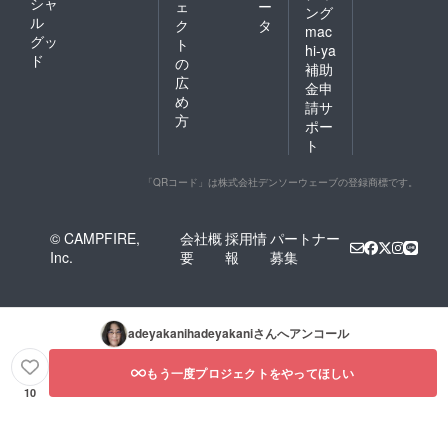
シャ
ェ
ー
ング
ル
ク
タ
mac
グッ
ト
hi-ya
ド
の
補助
広
金申
め
請サ
方
ポー
ト
「QRコード」は株式会社デンソーウェーブの登録商標です。
© CAMPFIRE,
会社概
採用情
パートナー
Inc.
要
報
募集
adeyakanihadeyakani
さんへアンコール
もう一度プロジェクトをやってほしい
10