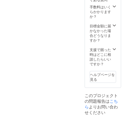
手数料はいく
らかかります
か？
目標金額に届
かなかった場
合どうなりま
すか？
支援で困った
時はどこに相
談したらいい
ですか？
ヘルプページを
見る
このプロジェクト
の問題報告は
こち
ら
よりお問い合わ
せください