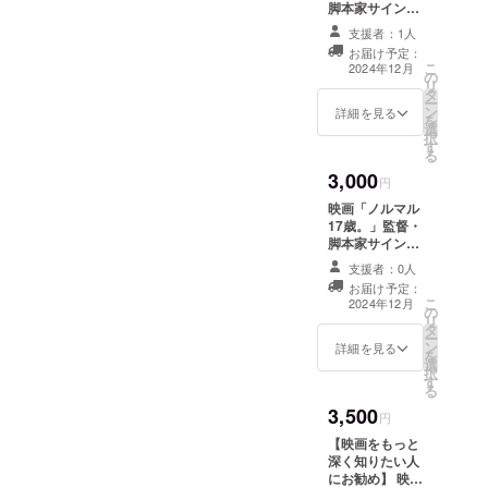
上映会は1回目は
脚本家サイン入
お礼メールをお
12月15日、2回
りパンフレット
送りします。 上
支援者：1人
目は1月13日に
・A4版20ページ
映会終了後にレ
お届け予定：
開催予定です。
・オールカラー
こ
ポートをお送り
2024年12月
の
このチケット
・送料・消費税
リ
します。 お送り
タ
で、1回目、2回
込み お送り先は
ー
先は支援の際に
ン
目いずれかに入
支援の際にご入
詳細を見る
を
ご入力いただく
選
場できます。
力いただく住所
択
「メールアドレ
す
の欄にご記入い
る
ス」の欄にご記
ただいた宛先と
入いただいた
3,000
なります。 上映
円
メールアドレス
会終了後にご記
宛となります。
映画「ノルマル
入いただいた
17歳。」監督・
メールアドレス
脚本家サイン入
にレポートをお
りポスター ・全
送りします。
支援者：0人
国版 ・B2サイズ
お届け予定：
（728x515mm
こ
2024年12月
の
） ・送料・消費
リ
タ
税込み お送り先
ー
ン
は支援の際にご
詳細を見る
を
選
入力いただく住
択
す
所の欄にご記入
る
いただいた宛先
3,500
となります。 上
円
映会終了後にご
【映画をもっと
記入いただいた
深く知りたい人
メールアドレス
にお勧め】 映画
にレポートをお