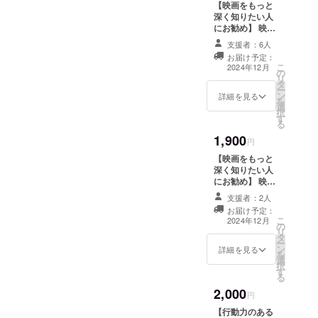
【映画をもっと
が集まらない場
深く知りたい人
合は主催者より
にお勧め】 映画
お礼メールをお
「ノルマル17
送りします。 上
支援者：6人
歳。」撮影時の
映会終了後にレ
お届け予定：
決定稿シナリオ
こ
ポートをお送り
2024年12月
の
（PDF版） 消費
リ
します。 お送り
タ
税込み 上映会終
ー
先は支援の際に
ン
了後にレポート
詳細を見る
を
ご入力いただく
選
をお送りしま
択
「メールアドレ
す
す。 お送り先は
る
ス」の欄にご記
支援の際にご入
入いただいた
1,900
力いただく
円
メールアドレス
「メールアドレ
宛となります。
【映画をもっと
ス」の欄にご記
深く知りたい人
入いただいた
にお勧め】 映画
メールアドレス
「ノルマル17
宛となります。
支援者：2人
歳。」撮影時の
お届け予定：
決定稿シナリオ
こ
2024年12月
の
製本版 ・送料・
リ
タ
消費税込み お送
ー
ン
り先は支援の際
詳細を見る
を
選
にご入力いただ
択
す
く住所の欄にご
る
記入いただいた
2,000
宛先となりま
円
す。 上映会終了
【行動力のある
後にご記入いた