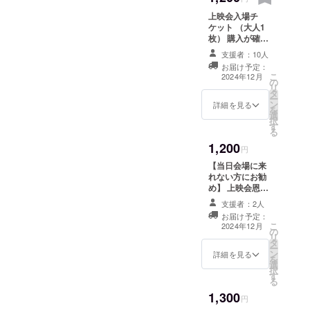
にメールでデー
記入いただいた
上映会入場チ
タをお送りくだ
メールアドレス
ケット （大人1
さい。 ※【クレ
にレポートをお
枚） 購入が確認
ジット掲載】
送りします。
できる画面や印
（1,000円 /
支援者：10人
刷物を受付でお
10,000円）のリ
お届け予定：
示しください。
ターン内容は同
こ
2024年12月
の
上映会終了後に
一です。
リ
タ
レポートをお送
ー
ン
りします。 お送
詳細を見る
を
選
り先は支援の際
択
す
にご入力いただ
る
く「メールアド
1,200
レス」の欄にご
円
記入いただいた
【当日会場に来
メールアドレス
れない方にお勧
宛となります。
め】 上映会恩送
上映会は1回目は
りチケット1枚分
12月15日、2回
支援者：2人
障害のある方や
目は1月13日の
お届け予定：
介助者に無料で
こ
開催予定です。
2024年12月
の
鑑賞していただ
リ
このチケット
タ
く費用にしま
ー
で、1回目、2回
ン
す。 鑑賞いただ
詳細を見る
を
目いずれかに入
選
いた方の感想
択
場できます。
す
（任意収集）を
る
まとめたメール
1,300
をお送りしま
円
す。 万一、感想