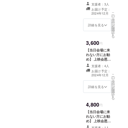
「ノルマル17
送りします。
支援者：3人
歳。」監督・脚
お届け予定：
本家サイン入り
こ
2024年12月
の
シナリオ製本版
リ
タ
・送料・消費税
ー
ン
込み お送り先は
詳細を見る
を
選
支援の際にご入
択
す
力いただく住所
る
の欄にご記入い
3,600
ただいた宛先と
円
なります。 上映
【当日会場に来
会終了後にご記
れない方にお勧
入いただいた
め】 上映会恩送
メールアドレス
りチケット3枚分
にレポートをお
支援者：4人
障害のある方や
送りします。 ※
お届け予定：
介助者に無料で
こ
撮影時の決定稿
2024年12月
の
鑑賞していただ
リ
シナリオ製本版
タ
く費用にしま
ー
は、12月前半に
ン
す。 鑑賞いただ
詳細を見る
を
発行予定です。
選
いた方の感想
択
定価1600円、送
す
（任意収集）を
る
料300円。
まとめたメール
4,800
をお送りしま
円
す。 万一、感想
【当日会場に来
が集まらない場
れない方にお勧
合は主催者より
め】 上映会恩送
お礼メールをお
りチケット4枚分
送りします。 上
支援者：1人