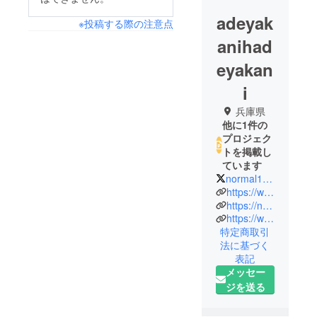
adeyak
※投稿する際の注意点
anihad
eyakan
i
兵庫県
他に1件の
プロジェク
トを掲載し
ています
normal17kobe
https://www.linkedin.com/in/yu-hase/
https://note.com/yuhase/
https://www.facebook.com/iiyu.yunokuni
特定商取引
法に基づく
表記
メッセー
ジを送る