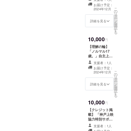
障害のある方や
映会終了後にレ
お届け予定：
介助者に無料で
こ
ポートをお送り
2024年12月
の
鑑賞していただ
リ
します。 お送り
タ
く費用にしま
ー
先は支援の際に
ン
す。 鑑賞いただ
詳細を見る
を
ご入力いただく
選
いた方の感想
択
「メールアドレ
す
（任意収集）を
る
ス」の欄にご記
まとめたメール
入いただいた
10,000
をお送りしま
円
メールアドレス
す。 万一、感想
宛となります。
【理解の輪】
が集まらない場
「ノルマル17
合は主催者より
歳。」自主上映
お礼メールをお
会を開く人への
送りします。 上
支援者：1人
サポートプラン
映会終了後にレ
お届け予定：
「私の住んでい
こ
ポートをお送り
2024年12月
の
る地域でも上映
リ
します。 お送り
タ
会ができたらと
ー
先は支援の際に
ン
思うけど、何か
詳細を見る
を
ご入力いただく
選
ら始めていいか
択
「メールアドレ
す
わからない」と
る
ス」の欄にご記
いう人のため
入いただいた
10,000
に、上映会の実
円
メールアドレス
現に向けて、企
宛となります。
【クレジット掲
画立ち上げから
載】 「神戸上映
「神戸で観る
協力特別サポー
会」が伴走しま
ター」として、
す。 上映会終了
支援者：1人
映画「ノルマル
後にレポートを