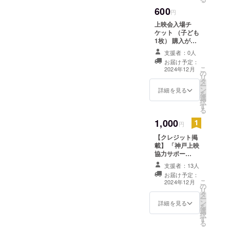
にご記入いただ
600
いたメールアド
円
レス宛となりま
上映会入場チ
す。 上映会は1
ケット （子ども
回目は12月15
1枚） 購入が確
日、2回目は1月
認できる画面や
13日の開催予定
支援者：0人
印刷物を受付で
です。
お届け予定：
お示しくださ
こ
2024年12月
の
い。 上映会終了
リ
タ
後にレポートを
ー
ン
お送りします。
詳細を見る
を
選
お送り先は支援
択
す
の際にご入力い
る
ただく「メール
1,000
アドレス」の欄
円
にご記入いただ
【クレジット掲
いたメールアド
載】 「神戸上映
レス宛となりま
協力サポー
す。 上映会は1
ター」として、
回目は12月15
支援者：13人
映画「ノルマル
日、2回目は1月
お届け予定：
17歳。」公式サ
13日の開催予定
こ
2024年12月
の
イトと、上映会
です。このチ
リ
タ
会場に、支援者
ケットで、1回
ー
ン
様のお名前
詳細を見る
目、2回目いずれ
を
選
（ニックネー
かに入場できま
択
す
ム）を掲示しま
す。
る
す。個人名・団