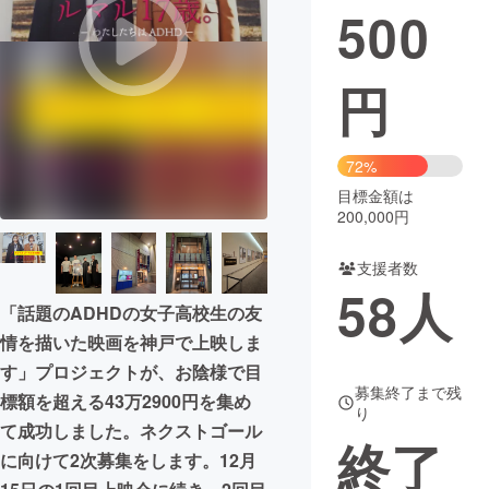
500
円
72%
目標金額は
200,000円
支援者数
58
人
「話題のADHDの女子高校生の友
情を描いた映画を神戸で上映しま
す」プロジェクトが、お陰様で目
募集終了まで残
標額を超える43万2900円を集め
り
て成功しました。ネクストゴール
終了
に向けて2次募集をします。12月