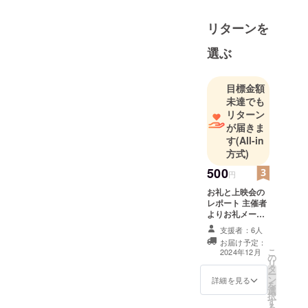
リターンを
選ぶ
目標金額
未達でも
リターン
が届きま
す
(All-in
方式)
500
円
お礼と上映会の
レポート 主催者
よりお礼メール
をお送りしま
支援者：6人
す。 上映会終了
お届け予定：
後にレポートを
こ
2024年12月
の
お送りします。
リ
タ
お送り先は支援
ー
ン
の際にご入力い
詳細を見る
を
選
ただく「メール
択
す
アドレス」の欄
る