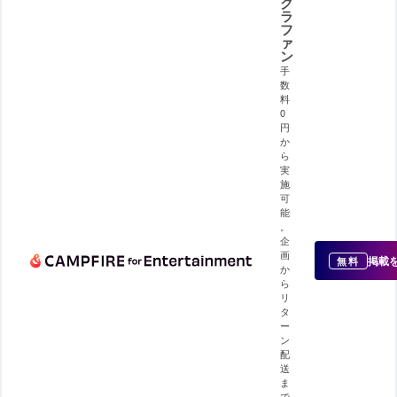
ク
ラ
フ
ァ
ン
手
数
料
0
円
か
ら
実
施
可
能
。
企
画
掲載
無料
か
ら
リ
タ
ー
ン
配
送
ま
で