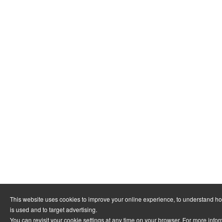
This website uses cookies to improve your online experience, to understand h
is used and to target advertising.
You can revisit your cookie settings at any time on your browser. For more info