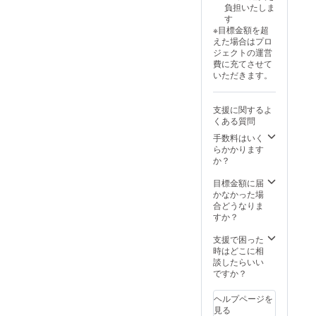
負担いたしま
50cm
す
裾丈
※目標金額を超
23cm
えた場合はプロ
カ
ジェクトの運営
ラー：
費に充てさせて
ネイ
いただきます。
ビー or
白 ※サ
イズや
支援に関するよ
色など
くある質問
に選択
肢があ
手数料はいく
る場
らかかります
合、オ
か？
プショ
ン（プ
目標金額に届
ルダウ
かなかった場
ン選
合どうなりま
択）を
すか？
ご設定
くださ
支援で困った
い。
時はどこに相
談したらいい
ですか？
ヘルプページを
見る