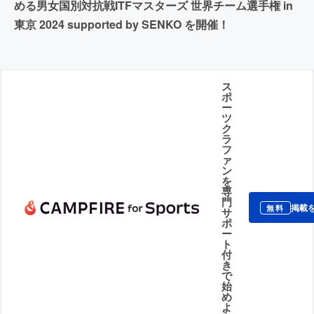
める男女国別対抗戦ITFマスターズ 世界チーム選手権 in
東京 2024 supported by SENKO を開催！
ス
ポ
ー
ツ
ク
ラ
フ
ァ
ン
を
専
門
掲載
無料
サ
ポ
ー
ト
付
き
で
始
め
よ