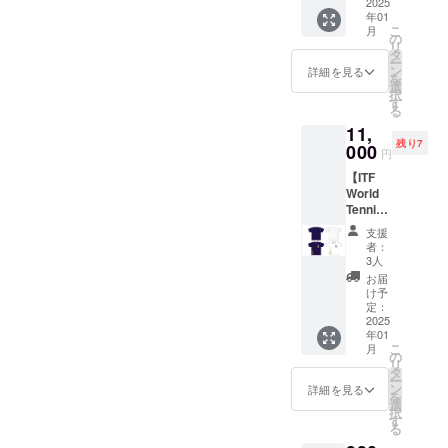
のオリ
2025
肩丈
年01
ジナル
50cm
こ
月
タオル
の
裾丈
リ
を提供
タ
23cm
ー
しま
ン
カ
詳細を見る
を
す。 カ
選
ラー：
択
ラー：
す
ネイ
る
ネイ
ビー or
11,
ビー×ホ
白 ※サ
残り7
ワイト
000
イズや
円
サイ
色など
【ITF
ズ：縦
に選択
World
40cm×
肢があ
Tennis
横
る場
Master
115cm
合、オ
支援
s
上質2色
プショ
者：
Tour
毛違い
3人
ン（プ
オリジ
ジャ
ルダウ
お届
ナルT
ガード
け予
ン選
シャ
定：
択）を
ツ
2025
ご設定
年01
Team
くださ
こ
月
JAPAN
の
い。
リ
女子4
タ
ー
選手サ
ン
詳細を見る
を
イン入
選
択
り】 ITF
す
る
World