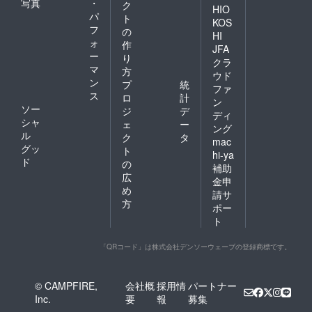
写真
・
ク
HIO
パ
ト
KOS
フ
の
HI
ォ
作
JFA
ー
り
クラ
マ
方
ウド
ン
プ
統
ファ
ス
ロ
計
ン
ソー
ジ
デ
ディ
シャ
ェ
ー
ング
ル
ク
タ
mac
グッ
ト
hi-ya
ド
の
補助
広
金申
め
請サ
方
ポー
ト
「QRコード」は株式会社デンソーウェーブの登録商標です。
© CAMPFIRE,
会社概
採用情
パートナー
Inc.
要
報
募集