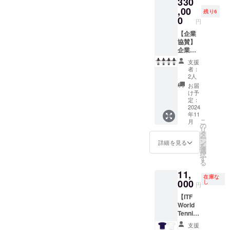
330
Tennis
Master
,00
残り6
s Tour
0
円
のオリ
ジナルT
【企業
シャツ
協賛】
をTeam
企業バ
JAPAN
ナー ・
支援
女子選
詳細：
者：
手のサ
応援い
2人
イン入
ただく
お届
りを提
企業の
け予
供しま
バナー
定：
す。 サ
と一緒
2024
年11
イズ
に集合
こ
月
S 身
写真を
の
リ
丈65cm
撮らせ
タ
ー
身巾
ていた
ン
詳細を見る
を
47cm
だきま
選
択
肩丈
す ・掲
す
る
44cm
載する
11,
裾丈
企業ロ
在庫な
20cm M
ゴ/Ai
000
し
円
身丈
データ
【ITF
68cm
のご準
World
身巾
備をお
Tennis
50cm
願いい
Master
肩丈
たしま
支援
s