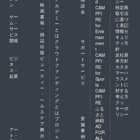
シー
d
ン
映
カ
談
特定商
CAM
画
デ
会
取引法
PFI
ゲー
書
ミ
に基づ
RE
ム・
籍
ー
く表記
for
サー
・
と
情報セ
Ente
ビス
雑
は
キュリ
rtain
開発
誌
ク
サ
ティ方
men
出
ラ
ポ
針
t
版
ウ
ー
反社基
CAM
ビジ
ビ
ド
ト
本方針
PFI
ネ
ュ
フ
サ
カスタ
RE
ス・
ー
ァ
ー
マーハ
for
起業
テ
ン
ビ
ラスメ
Spor
ィ
デ
ス
ントに
ts
ー
ィ
対する
CAM
・
ン
考え方
PFI
ヘ
グ
クッ
RE
ル
と
キーポ
ふる
ス
は
リシー
さと
ケ
プ
実
納税
ア
ロ
施
AD
アー
舞
ジ
事
FOR
ト・
台
ェ
例
ALL