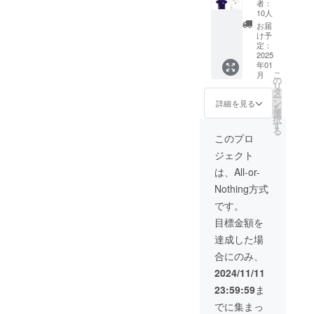
46cm
す ・サ
者：
Tour
裾丈
イズ
10人
オリジ
21cm
縦
お届
ナルT
L 身
100cm
け予
シャ
丈71cm
×横
定：
ツ
2025
身巾
150cm
年01
Team
53cm
注意事
こ
月
JAPAN
肩丈
項：企
の
リ
男子4
48cm
業ロゴ
タ
ー
選手サ
裾丈
のデー
ン
詳細を見る
を
イン入
22cm
タ受け
選
択
り】 ITF
LL 身丈
渡しに
す
る
World
74cm
つきま
このプロ
Tennis
身巾
しては
ジェクト
Master
56cm
弊社か
s Tour
肩丈
らご登
は、All-or-
のオリ
50cm
録いた
Nothing方式
ジナルT
裾丈
だいて
シャツ
23cm
おりま
です。
をTeam
カ
すご連
目標金額を
JAPAN
ラー：
絡先
男子選
ネイ
（メー
達成した場
手のサ
ビー or
ル・電
合にのみ、
イン入
白 ※サ
話番
りを提
イズや
号）宛
2024/11/11
供しま
色など
にご案
23:59:59
ま
す。 サ
に選択
内させ
イズ
肢があ
ていた
でに集まっ
S 身