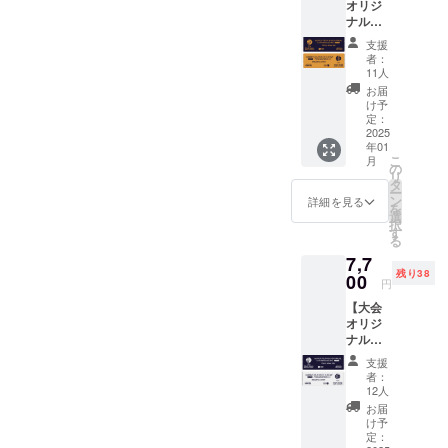
オリジ
S 身
肩丈
ナルタ
丈65cm
44cm
オル】
身巾
裾丈
支援
ITF
47cm
20cm M
者：
World
肩丈
身丈
11人
Tennis
44cm
68cm
お届
Master
裾丈
身巾
け予
s Tour
20cm M
定：
50cm
のオリ
2025
身丈
肩丈
年01
ジナル
68cm
46cm
こ
月
タオル
身巾
の
裾丈
リ
を提供
50cm
タ
21cm L
ー
しま
肩丈
ン
身丈
詳細を見る
を
す。 カ
46cm
選
71cm
択
ラー：
裾丈
す
身巾
る
ネイ
21cm
53cm
7,7
ビー×オ
L 身
肩丈
残り38
レンジ
00
丈71cm
48cm
円
サイ
身巾
裾丈
【大会
ズ：縦
53cm
22cm
オリジ
40cm×
肩丈
LL 身丈
ナルタ
横
48cm
74cm
オル】
115cm
裾丈
身巾
支援
ITF
上質な2
22cm
56cm
者：
World
色毛違
LL 身丈
12人
肩丈
Tennis
いジャ
74cm
50cm
お届
Master
ガード
身巾
け予
裾丈
s Tour
定：
56cm
23cm