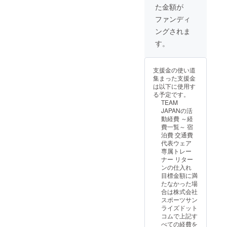
る場
だきま
た金額が
丈65cm
合、オ
す
身巾
プショ
ファンディ
47cm
ン（プ
ングされま
肩丈
ルダウ
44cm
ン選
す。
裾丈
択）を
20cm M
ご設定
身丈
くださ
支援金の使い道
68cm
い。
集まった支援金
身巾
は以下に使用す
50cm
る予定です。
肩丈
TEAM
46cm
JAPANの活
裾丈
動経費 ～経
21cm
費一覧～ 宿
L 身
泊費 交通費
丈71cm
代表ウェア
身巾
専属トレー
53cm
ナー リター
肩丈
ンの仕入れ
48cm
目標金額に満
裾丈
たなかった場
22cm
合は株式会社
LL 身丈
スポーツサン
74cm
ライズドット
身巾
コムで上記す
56cm
べての経費を
肩丈