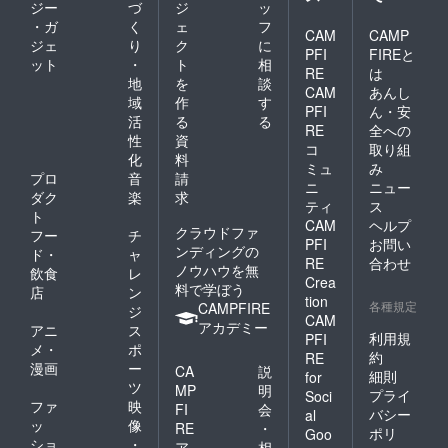
ジー
づ
ジ
ッ
・ガ
く
ェ
フ
CAM
CAMP
ジェ
り
ク
に
PFI
FIREと
ット
・
ト
相
RE
は
地
を
談
CAM
あんし
域
作
す
PFI
ん・安
活
る
る
RE
全への
性
資
コ
取り組
化
料
ミュ
み
プロ
音
請
ニ
ニュー
ダク
楽
求
ティ
ス
ト
CAM
ヘルプ
クラウドファ
フー
チ
PFI
お問い
ンディングの
ド・
ャ
RE
合わせ
ノウハウを無
飲食
レ
Crea
料で学ぼう
店
ン
tion
各種規定
CAMPFIRE
ジ
CAM
アカデミー
アニ
ス
利用規
PFI
メ・
ポ
約
RE
漫画
ー
CA
説
細則
for
ツ
MP
明
プライ
Soci
ファ
映
FI
会
バシー
al
ッ
像
RE
・
ポリ
Goo
ショ
・
ア
相