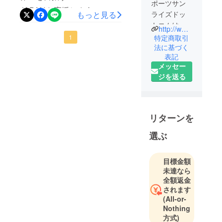
きます。男子は準優勝！女
ポーツサン
JAPANを応援しよう！」プ
ライズドッ
もっと見る
子は4位！男女ともに史上初
ロジェクトオーナーの
トコムは、
のメダルを獲得することが
http://www.sports-sunrise.com/
ジュニアか
SPORTS SUNRISEです。
1
特定商取引
出来ました！男子は23チー
ら一般、ベ
法に基づく
昨日プロジェクトの終了日
ム、女子は24チーム参加す
表記
テラン、国
を迎え、目標金額を達成し
メッセー
内、国際テ
る中、男女ともにリーグ戦
ジを送る
ましたのでご報告させてい
ニス大会を
を1位で勝ち抜け、トーナメ
年間約600大
ただきます。皆様のご支
ント戦に入ってからは熱戦
会運営企画
援、ご協力によりプロジェ
に次ぐ熱戦を繰り返す展開
しておりま
リターンを
クトが成功しましたこと、
す。
となりました。特に男子決
一般、ベテ
心より感謝申し上げます。
選ぶ
勝戦では、本村剛一選手が
ラン公認大
いよいよ11/17より国別対抗
世界No.1のRoberto選手をあ
会、ジュニ
目標金額
戦が始まります（11/16開会
ア大会の大
と1歩まで追い詰める戦いと
未達なら
式）。支援者の皆様からい
会情報提
全額返金
なり、敗れはしましたが、
供、ランキ
されます
ただいた応援を届け、
TEAM JAPANとして非常に
(All-or-
ング情報提
TEAM JAPANが優勝を目指
Nothing
素晴らしい成績を残すこと
供、 各大会
して戦いますのでご声援の
方式)
へのネット