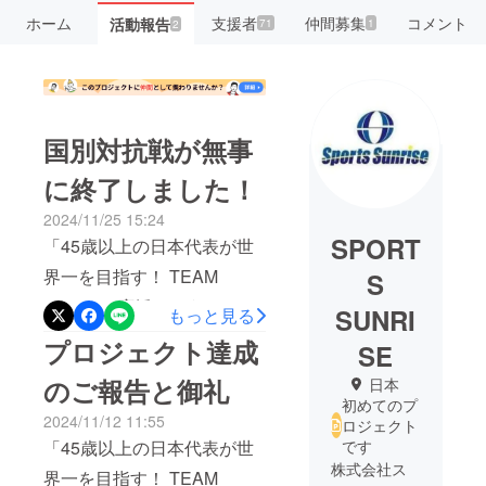
ホーム
支援者
仲間募集
コメント
活動報告
71
1
2
国別対抗戦が無事
に終了しました！
2024/11/25 15:24
SPORT
「45歳以上の日本代表が世
界一を目指す！ TEAM
S
JAPANを応援しよう！」プ
SUNRI
もっと見る
ロジェクトオーナーの
プロジェクト達成
SE
SPORTS SUNRISEです。
のご報告と御礼
日本
無事に国別対抗戦を終える
初めてのプ
2024/11/12 11:55
ロジェクト
ことができましたので大会
です
「45歳以上の日本代表が世
の結果報告をさせていただ
株式会社ス
界一を目指す！ TEAM