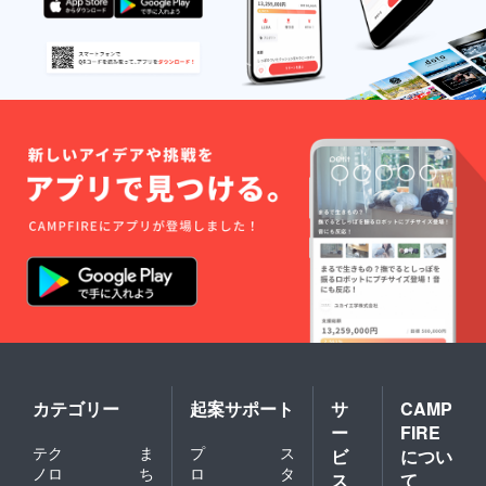
カテゴリー
起案サポート
サ
CAMP
ー
FIRE
テク
ま
プ
ス
ビ
につい
ノロ
ち
ロ
タ
ス
て