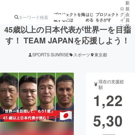
新
ロ
規
グ
会
プロジェクトを掲
はじ
プロジェクト
/
載するには
める
をさがす
イ
員
ン
登
45歳以上の日本代表が世界一を目指
録
す！ TEAM JAPANを応援しよう！
人気のプロ
注目のリ
注目の新着プロ
募集終了が近いプ
もうすぐ公開
SPORTS SUNRISE
スポーツ
東京都
ジェクト
ターン
ジェクト
ロジェクト
されます
アート・写真
音楽
現在の支援総
額
1,22
テクノロジー・ガジェット
ゲーム・サ
5,30
映像・映画
書籍・雑誌
ビジネス・起業
チャレンジ