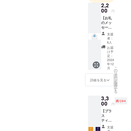
ができました。あらためま
2,2
ほどよろしくお願い致しま
エントリー
して支援者の皆様には、日
00
円
サービスを
す。リターンの発送につき
本代表選手をサポートいた
【お礼
提供する
ましては1月を予定しており
のメッ
だきましたこと、心より御
ポータルサ
セー
ますので、しばらくお待ち
イトJOP
ジ】 お
礼申し上げます。簡単では
支援
礼の
TENNIS.CO
くださいますようお願い致
者：
ございますが、取り急ぎ結
メッ
6人
M を開発、
セージ
します。改めまして、この
お届
果報告と御礼をお伝えさせ
運営してお
と今回
け予
度はご支援いただきまして
の試合
定：
ります。
ていただきます。なお、現
結果を
2024
誠にありがとうございまし
年12
お手紙
在も個人戦が続いており、
こ
月
にてお
の
た。それでは、引き続きよ
リ
リターンの発送は当初の予
送りし
タ
ー
ます。
ろしくお願いいたします。
ン
詳細を見る
定通り1月を予定しておりま
を
選
択
す
す。お待たせしてしまいま
る
3,3
すが、楽しみにお待ちいた
残り94
00
円
だけますと幸いです。それ
【プラ
では、引き続きよろしくお
ス
ティッ
願いいたします。
クバッ
支援
ク】 ITF