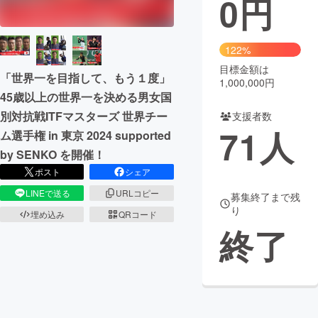
0
円
まちづくり・地域活性化
122%
目標金額は
CAMPFIRE for Social Good
CAMPFIRE Creation
「世界一を目指して、もう１度」
1,000,000円
CAMPFIREふるさと納税
machi-ya
コミュニティ
45歳以上の世界一を決める男女国
別対抗戦ITFマスターズ 世界チー
支援者数
71
人
ム選手権 in 東京 2024 supported
by SENKO を開催！
ポスト
シェア
LINEで送る
URLコピー
募集終了まで残
り
埋め込み
QRコード
終了