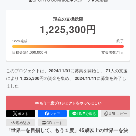
現在の支援総額
1,225,300
円
終了
122
%達成
目標金額
1,000,000
円
支援者数
71
人
このプロジェクトは、
2024/11/01
に募集を開始し、
71
人の支援
により
1,225,300
円の資金を集め、
2024/11/11
に募集を終了し
ました
もう一度プロジェクトをやってほしい
ポスト
シェア
LINEで送る
URLコピー
埋め込み
QRコード
「世界一を目指して、もう１度」45歳以上の世界一を決