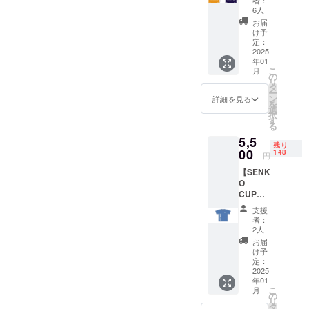
者：
World
6人
Team
お届
＆
け予
Individu
定：
al
2025
年01
Champi
こ
月
onships
の
リ
in
タ
ー
Tokyo
ン
詳細を見る
を
2024
選
択
support
す
る
ed by
5,5
SENKO
残り
のオリ
00
148
円
ジナル
【SENK
プラス
O
ティッ
CUP
クバッ
オリジ
クを提
支援
ナルT
供しま
者：
シャ
す。 ・
2人
ツ】
カ
お届
SENKO
ラー：
け予
CUPの
ネイ
定：
オリジ
2025
ビーか
年01
ナルT
オレン
こ
月
シャツ
ジをお
の
リ
を提供
選びく
タ