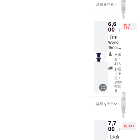
ー
しま
ださい
ン
詳細を見る
を
す。 ・
・数
選
択
カ
量：1点
す
る
ラー：
・サイ
6,6
デイ
ズ：縦
残り
ジー、
00
50cm×
129
円
ターコ
横40cm
【ITF
イズ、
World
アー
Tennis
ミーグ
Master
リー
支援
s
ン、ブ
者：
Tour
ラッ
21人
オリジ
ク、イ
お届
ナルT
ンディ
け予
シャ
ゴ、
定：
ツ】 ITF
2025
バーガ
年01
World
ン
こ
月
Tennis
ディ
の
リ
Master
からお
タ
ー
s Tour
選びく
ン
詳細を見る
を
のオリ
ださ
選
択
ジナルT
い。 ・
す
る
シャツ
サイズ
7,7
を提供
S 身丈
残り39
しま
00
65cm
円
す。 サ
身巾
【大会
イズ
47cm