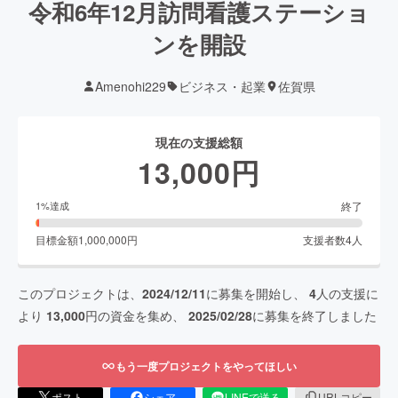
令和6年12月訪問看護ステーショ
ンを開設
Amenohi229
ビジネス・起業
佐賀県
現在の支援総額
13,000
円
終了
1
%達成
目標金額
1,000,000
円
支援者数
4
人
このプロジェクトは、
2024/12/11
に募集を開始し、
4
人の支援に
より
13,000
円の資金を集め、
2025/02/28
に募集を終了しました
もう一度プロジェクトをやってほしい
ポスト
シェア
LINEで送る
URLコピー