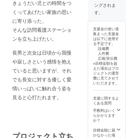
きょうだい児との時間をつ
ングされま
くってあげたい家族の思い
す。
に寄り添った、
支援金の使い道
そんな訪問看護ステーショ
集まった支援金
ンを立ち上げたい。
は以下に使用す
る予定です。
設備費
長男と次女は日頃から我慢
人件費
広報/宣伝費
や寂しさという感情を抱え
※目標金額を超
えた場合はプロ
ていると思いますが、それ
ジェクトの運営
費に充てさせて
でも長女に対する優しく愛
いただきます。
情いっぱいに触れ合う姿を
見ると心打たれます。
支援に関するよ
くある質問
手数料はいく
らかかります
か？
目標金額に届
プロジェクト立ち
かなかった場