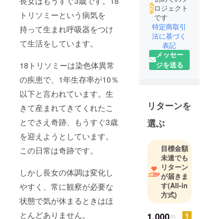
長女はもうすぐ3歳です。18
ロジェクト
トリソミーという病気を
です
特定商取引
持って生まれ呼吸器をつけ
法に基づく
て生活をしています。
表記
メッセー
18トリソミーは染色体異常
ジを送る
の疾患で、1年生存率が10％
以下と言われています。生
リターンを
きて産まれてきてくれたこ
とでさえ奇跡、もうすぐ3歳
選ぶ
を迎えようとしています。
目標金額
この日常は奇跡です。
未達でも
リターン
しかし長女の体調は変化し
が届きま
す
(All-in
やすく、常に観察が必要な
方式)
状態で気が休まるときはほ
とんどありません。
1,000
円