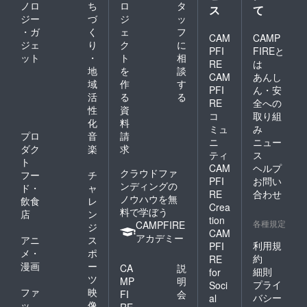
ノロ
ち
ロ
タ
ス
て
ジー
づ
ジ
ッ
・ガ
く
ェ
フ
CAM
CAMP
ジェ
り
ク
に
PFI
FIREと
ット
・
ト
相
RE
は
地
を
談
CAM
あんし
域
作
す
PFI
ん・安
活
る
る
RE
全への
性
資
コ
取り組
化
料
ミュ
み
プロ
音
請
ニ
ニュー
ダク
楽
求
ティ
ス
ト
CAM
ヘルプ
クラウドファ
フー
チ
PFI
お問い
ンディングの
ド・
ャ
RE
合わせ
ノウハウを無
飲食
レ
Crea
料で学ぼう
店
ン
tion
各種規定
CAMPFIRE
ジ
CAM
アカデミー
アニ
ス
利用規
PFI
メ・
ポ
約
RE
漫画
ー
CA
説
細則
for
ツ
MP
明
プライ
Soci
ファ
映
FI
会
バシー
al
ッ
像
RE
・