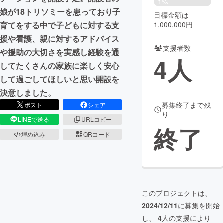
1%
娘が18トリソミーを患っており子
目標金額は
まちづくり・地域活性化
1,000,000円
育てをする中で子どもに対する支
援や看護、親に対するアドバイス
支援者数
CAMPFIRE for Social Good
CAMPFIRE Creation
や援助の大切さを実感し経験を通
4
人
CAMPFIREふるさと納税
machi-ya
コミュニティ
してたくさんの家族に楽しく安心
して過ごしてほしいと思い開設を
決意しました。
募集終了まで残
ポスト
シェア
り
LINEで送る
URLコピー
終了
埋め込み
QRコード
このプロジェクトは、
2024/12/11
に募集を開始
し、
4
人の支援により