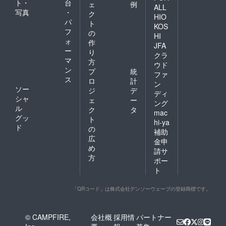
ト・
台
ェ
例
ALL
写真
・
ク
HIO
パ
ト
KOS
フ
の
HI
ォ
作
JFA
ー
り
クラ
マ
方
ウド
ン
プ
統
ファ
ス
ロ
計
ン
ソー
ジ
デ
ディ
シャ
ェ
ー
ング
ル
ク
タ
mac
グッ
ト
hi-ya
ド
の
補助
広
金申
め
請サ
方
ポー
ト
「QRコード」は株式会社デンソーウェーブの登録商標です。
© CAMPFIRE,
会社概
採用情
パートナー