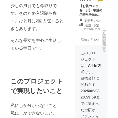
少しの風邪でも命取りで
【お礼のメッ
セージ】 感謝の
す。そのため入退院も多
気持ちを込め
て、お礼のメッ
く、ひと月に2回入院すると
支援者：4人
セージをお送り
お届け予定：
します。
きもあります。
こ
2025年02月
の
リ
タ
ー
ン
そんな長女を中心に生活し
詳細を見る
を
選
択
ている毎日です。
す
る
このプロ
ジェクト
は、
All-In方
式
です。
目標金額に
このプロジェクト
関わらず、
で実現したいこと
2025/02/28
23:59:59
ま
でに集まっ
私にしか分からないこと、
た金額が
私にしかできないこと、
ファンディ