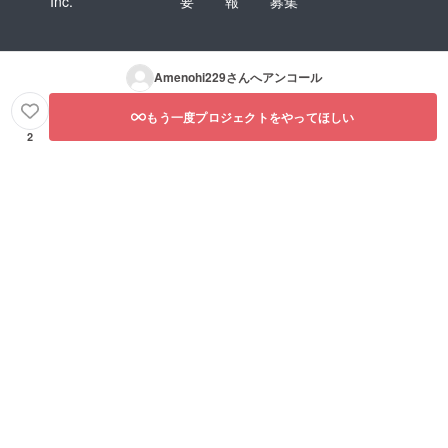
Inc.
要
報
募集
Amenohi229
さんへアンコール
もう一度プロジェクトをやってほしい
2