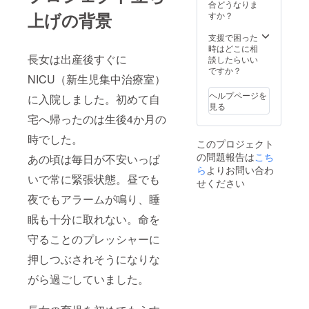
合どうなりま
上げの背景
すか？
支援で困った
時はどこに相
長女は出産後すぐに
談したらいい
ですか？
NICU（新生児集中治療室）
ヘルプページを
に入院しました。初めて自
見る
宅へ帰ったのは生後4か月の
時でした。
このプロジェクト
の問題報告は
こち
あの頃は毎日が不安いっぱ
ら
よりお問い合わ
いで常に緊張状態。昼でも
せください
夜でもアラームが鳴り、睡
眠も十分に取れない。命を
守ることのプレッシャーに
押しつぶされそうになりな
がら過ごしていました。