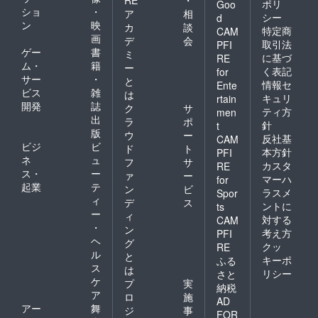
ポリ
Goo
ショ
・
ア
相
シー
d
ン
映
カ
談
特定商
CAM
画
デ
会
取引法
PFI
ゲー
書
ミ
に基づ
RE
ム・
籍
ー
く表記
for
サー
・
と
情報セ
Ente
ビス
雑
は
キュリ
rtain
開発
誌
ク
サ
ティ方
men
出
ラ
ポ
針
t
版
ウ
ー
反社基
CAM
ビジ
ビ
ド
ト
本方針
PFI
ネ
ュ
フ
サ
カスタ
RE
ス・
ー
ァ
ー
マーハ
for
起業
テ
ン
ビ
ラスメ
Spor
ィ
デ
ス
ントに
ts
ー
ィ
対する
CAM
・
ン
考え方
PFI
ヘ
グ
クッ
RE
ル
と
キーポ
ふる
ス
は
リシー
さと
ケ
プ
実
納税
ア
ロ
施
AD
アー
舞
ジ
事
FOR