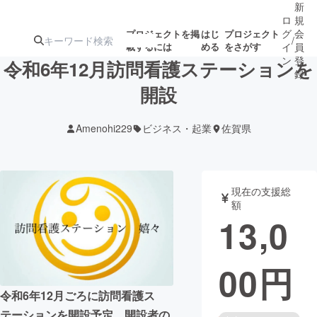
新
ロ
規
グ
会
プロジェクトを掲
はじ
プロジェクト
/
載するには
める
をさがす
イ
員
ン
登
令和6年12月訪問看護ステーションを
録
開設
人気のプロ
注目のリ
注目の新着プロ
募集終了が近いプ
もうすぐ公開
Amenohi229
ビジネス・起業
佐賀県
ジェクト
ターン
ジェクト
ロジェクト
されます
アート・写真
音楽
現在の支援総
額
13,0
テクノロジー・ガジェット
ゲーム・サ
00
円
映像・映画
書籍・雑誌
令和6年12月ごろに訪問看護ス
ビジネス・起業
チャレンジ
テーションを開設予定。開設者の