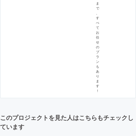
ま
で
、
す
べ
て
お
任
せ
の
プ
ラ
ン
も
あ
り
ま
す
！
このプロジェクトを見た人はこちらもチェックし
ています