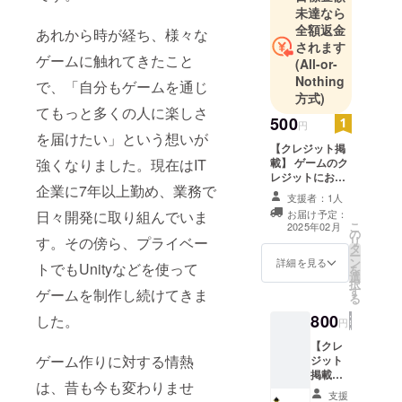
未達なら
全額返金
あれから時が経ち、様々な
されます
ゲームに触れてきたこと
(All-or-
Nothing
で、「自分もゲームを通じ
方式)
てもっと多くの人に楽しさ
500
円
を届けたい」という想いが
【クレジット掲
強くなりました。現在はIT
載】 ゲームのク
レジットにお名
企業に7年以上勤め、業務で
前を追加させて
支援者：1人
いただきます。
日々開発に取り組んでいま
お届け予定：
・掲載期間：ア
こ
2025年02月
の
プリが存続する
す。その傍ら、プライベー
リ
タ
限り掲載 ・掲載
ー
ン
方法：クレジッ
詳細を見る
トでもUnityなどを使って
を
選
ト一覧画面に文
択
す
字として掲載 ・
ゲームを制作し続けてきま
る
注意事項：支援
800
した。
時、必ず備考欄
円
に掲載を希望さ
【クレ
れるお名前をご
ゲーム作りに対する情熱
ジット
記入ください
掲載＋
は、昔も今も変わりませ
ゲーム
支援