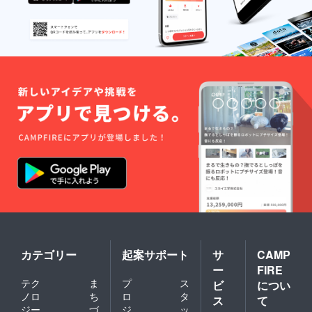
カテゴリー
起案サポート
サ
CAMP
ー
FIRE
テク
ま
プ
ス
ビ
につい
ノロ
ち
ロ
タ
ス
て
ジー
づ
ジ
ッ