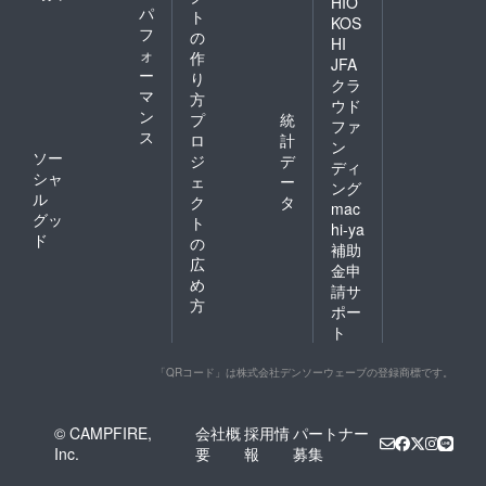
HIO
パ
ト
KOS
フ
の
HI
ォ
作
JFA
ー
り
クラ
マ
方
ウド
ン
プ
統
ファ
ス
ロ
計
ン
ソー
ジ
デ
ディ
シャ
ェ
ー
ング
ル
ク
タ
mac
グッ
ト
hi-ya
ド
の
補助
広
金申
め
請サ
方
ポー
ト
「QRコード」は株式会社デンソーウェーブの登録商標です。
© CAMPFIRE,
会社概
採用情
パートナー
Inc.
要
報
募集