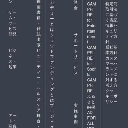
ン
映
カ
談
特定商
CAM
画
デ
会
取引法
PFI
ゲー
書
ミ
に基づ
RE
ム・
籍
ー
く表記
for
サー
・
と
情報セ
Ente
ビス
雑
は
キュリ
rtain
開発
誌
ク
サ
ティ方
men
出
ラ
ポ
針
t
版
ウ
ー
反社基
CAM
ビジ
ビ
ド
ト
本方針
PFI
ネ
ュ
フ
サ
カスタ
RE
ス・
ー
ァ
ー
マーハ
for
起業
テ
ン
ビ
ラスメ
Spor
ィ
デ
ス
ントに
ts
ー
ィ
対する
CAM
・
ン
考え方
PFI
ヘ
グ
クッ
RE
ル
と
キーポ
ふる
ス
は
リシー
さと
ケ
プ
実
納税
ア
ロ
施
AD
アー
舞
ジ
事
FOR
ト・
台
ェ
例
ALL
写真
・
ク