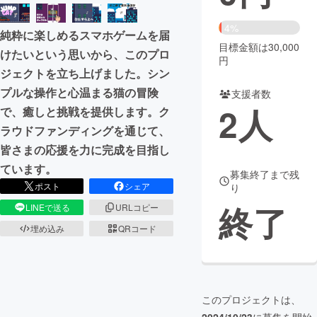
まちづくり・地域活性化
4%
純粋に楽しめるスマホゲームを届
目標金額は30,000
けたいという思いから、このプロ
円
CAMPFIRE for Social Good
CAMPFIRE Creation
ジェクトを立ち上げました。シン
CAMPFIREふるさと納税
machi-ya
コミュニティ
プルな操作と心温まる猫の冒険
支援者数
2
人
で、癒しと挑戦を提供します。ク
ラウドファンディングを通じて、
皆さまの応援を力に完成を目指し
ています。
募集終了まで残
ポスト
シェア
り
終了
LINEで送る
URLコピー
埋め込み
QRコード
このプロジェクトは、