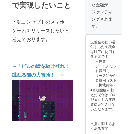
方法：
で実現したいこと
た金額が
クレ
ジット
ファンディ
一覧画
ングされま
面に文
下記コンセプトのスマホ
字とし
す。
て掲載
ゲームをリリースしたいと
・注意
考えております。
事項：
支援金の使い道
支援
集まった支援金
時、必
は以下に使用す
ず備考
る予定です。
欄に掲
人件費
載を希
～「ビルの壁を駆け登れ！
ゲームアセッ
望され
ト費用 リ
るお名
跳ねる猫の大冒険！」～
リースにかか
前をご
る費用（スト
記入く
ア掲載費等）
ださい
※目標金額を超
●猫スキ
えた場合はプロ
ンに関
ジェクトの運営
して ・
費に充てさせて
ゲーム
いただきます。
内でプ
レイ
ヤーが
支援に関するよ
操作す
くある質問
るキャ