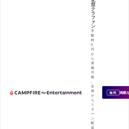
化
型
ク
ラ
フ
ァ
ン
手
数
料
0
円
か
ら
実
施
可
能
。
企
画
掲載
無料
か
ら
リ
タ
ー
ン
配
送