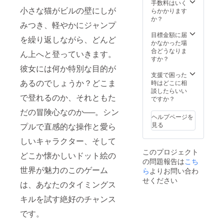
ラク
手数料はいく
ター
小さな猫がビルの壁にしが
らかかります
（猫）
か？
みつき、軽やかにジャンプ
に対し
て、上
目標金額に届
を繰り返しながら、どんど
記の猫
かなかった場
画像に
合どうなりま
ん上へと登っていきます。
差し替
すか？
え可能
彼女には何か特別な目的が
となり
支援で困った
ます ・
あるのでしょうか？どこま
時はどこに相
本スキ
談したらいい
で登れるのか、それともた
ンは支
ですか？
援者専
だの冒険心なのか──。シン
用スキ
ヘルプページを
ンとな
見る
プルで直感的な操作と愛ら
り、通
常の
しいキャラクター、そして
ゲーム
このプロジェクト
プレイ
どこか懐かしいドット絵の
の問題報告は
では入
こち
手不可
世界が魅力のこのゲーム
ら
よりお問い合わ
のもの
せください
は、あなたのタイミングス
となり
ます
キルを試す絶好のチャンス
です。