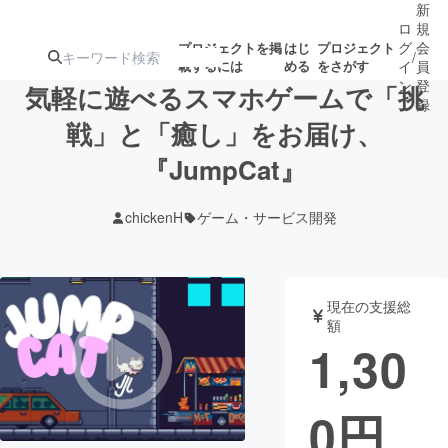
新
ロ
規
グ
会
プロジェクトを掲
はじ
プロジェクト
/
載するには
める
をさがす
イ
員
ン
登
気軽に遊べるスマホゲームで「挑
録
戦」と「癒し」をお届け、
『JumpCat』
人気のプロ
注目のリ
注目の新着プロ
募集終了が近いプ
もうすぐ公開
ジェクト
ターン
ジェクト
ロジェクト
されます
chickenH
ゲーム・サービス開発
アート・写真
音楽
現在の支援総
テクノロジー・ガジェット
ゲーム・サ
額
1,30
映像・映画
書籍・雑誌
0
円
ビジネス・起業
チャレンジ