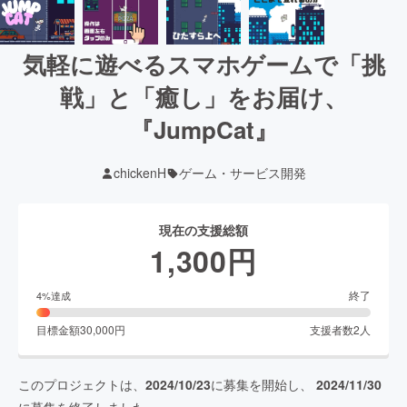
気軽に遊べるスマホゲームで「挑
戦」と「癒し」をお届け、
『JumpCat』
chickenH
ゲーム・サービス開発
現在の支援総額
1,300
円
終了
4
%達成
目標金額
30,000
円
支援者数
2
人
このプロジェクトは、
2024/10/23
に募集を開始し、
2024/11/30