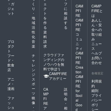
・ガ
く
ェ
フ
CAM
CAMP
ジェ
り
ク
に
PFI
FIREと
ット
・
ト
相
RE
は
地
を
談
CAM
あんし
域
作
す
PFI
ん・安
活
る
る
RE
全への
性
資
コ
取り組
化
料
ミュ
み
プロ
音
請
ニ
ニュー
ダク
楽
求
ティ
ス
ト
CAM
ヘルプ
クラウドファ
フー
チ
PFI
お問い
ンディングの
ド・
ャ
RE
合わせ
ノウハウを無
飲食
レ
Crea
料で学ぼう
店
ン
tion
各種規定
CAMPFIRE
ジ
CAM
アカデミー
アニ
ス
利用規
PFI
メ・
ポ
約
RE
漫画
ー
CA
説
細則
for
ツ
MP
明
プライ
Soci
ファ
映
FI
会
バシー
al
ッ
像
RE
・
ポリ
Goo
ショ
・
ア
相
シー
d