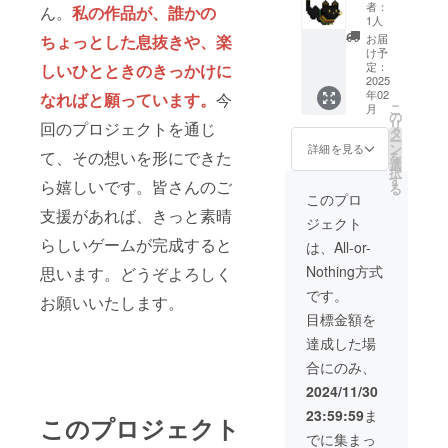
内スキ
者：
ん。
私の作品が、誰かの
ン】 ク
1人
レジッ
ちょっとした息抜きや、楽
お届
ト掲載
け予
に加
定：
しいひとときのきっかけに
え、
2025
年02
なればと願っています。
今
ゲーム
こ
月
内で利
の
リ
回のプロジェクトを通じ
用可能
タ
ー
な猫ス
ン
詳細を見る
て、その想いを形にできた
を
キンが
選
択
受け取
す
ら嬉しいです。皆さんのご
る
れる
このプロ
コード
支援があれば、きっと素晴
ジェクト
をお送
りしま
らしいゲームが完成すると
は、All-or-
す。 ●
Nothing方式
思います。どうぞよろしく
クレ
ジット
です。
お願いいたします。
掲載に
目標金額を
関して
・掲載
達成した場
期間：
合にのみ、
アプリ
が存続
2024/11/30
する限
23:59:59
ま
り掲載
このプロジェクト
・掲載
でに集まっ