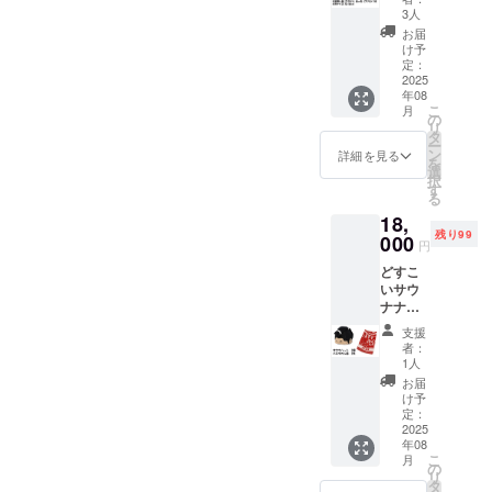
１枚 サ
3人
イズ：
お届
70cmx
け予
140cm
定：
2025
年08
こ
月
の
リ
タ
ー
ン
詳細を見る
を
選
択
す
る
18,
残り99
000
円
どすこ
いサウ
ナナ
ハッ
支援
ト １
者：
個 サイ
1人
ズ：
お届
Free 化
け予
粧廻し
定：
風バス
2025
年08
タオル
こ
月
(赤）
の
リ
１枚 サ
タ