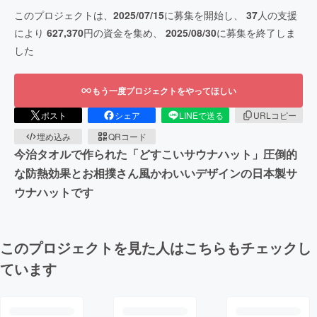
このプロジェクトは、
2025/07/15
に募集を開始し、
37
人の支援
により
627,370
円の資金を集め、
2025/08/30
に募集を終了しま
した
もう一度プロジェクトをやってほしい
ポスト
シェア
LINEで送る
URLコピー
埋め込み
QRコード
今治タオルで作られた「どすこいサウナハット」圧倒的
な防熱効果とお相撲さん風かわいいデザインの日本製サ
ウナハットです
このプロジェクトを見た人はこちらもチェックし
ています