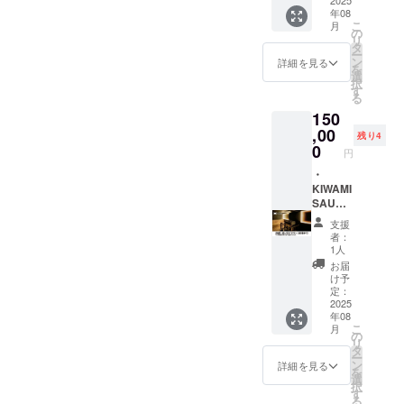
ジーク
2025
年08
レー印
こ
月
刷 サ
の
リ
イン入
タ
ー
り １
ン
詳細を見る
を
点 ※エ
選
択
ディ
す
る
ション
150
ナン
バーの
,00
残り4
指定は
0
円
頂けま
せん。
・
どすこ
KIWAMI
いサウ
SAUNA
ナナ
貸し
支援
ハッ
切りプ
者：
ト １
ラン 6
1人
個 サイ
名様ま
お届
ズ：
で ・有
け予
Free 化
効期
定：
粧廻し
限：
2025
年08
風バス
2025年
こ
月
タオル
9月から
の
リ
(赤or
2026年
タ
ー
青）
2月末ま
ン
詳細を見る
を
どちら
で どす
選
択
か１枚
こいサ
す
る