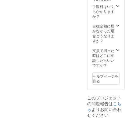
手数料はいく
らかかります
か？
目標金額に届
かなかった場
合どうなりま
すか？
支援で困った
時はどこに相
談したらいい
ですか？
ヘルプページを
見る
このプロジェクト
の問題報告は
こち
ら
よりお問い合わ
せください