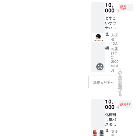
10,
残り
000
137
円
どすこ
いサウ
ナハッ
ト １
支援
個 サイ
者：
ズ：
13人
Free
お届
け予
定：
2025
年08
こ
月
の
リ
タ
ー
ン
詳細を見る
を
選
択
す
る
10,
残り47
000
円
化粧廻
し風バ
スタオ
ル(赤or
支援
青）
者：