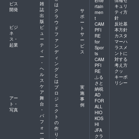
情報セ
Ente
ビス
雑
は
キュリ
rtain
開発
誌
ク
サ
ティ方
men
出
ラ
ポ
針
t
版
ウ
ー
反社基
CAM
ビジ
ビ
ド
ト
本方針
PFI
ネ
ュ
フ
サ
カスタ
RE
ス・
ー
ァ
ー
マーハ
for
起業
テ
ン
ビ
ラスメ
Spor
ィ
デ
ス
ントに
ts
ー
ィ
対する
CAM
・
ン
考え方
PFI
ヘ
グ
クッ
RE
ル
と
キーポ
ふる
ス
は
リシー
さと
ケ
プ
実
納税
ア
ロ
施
AD
アー
舞
ジ
事
FOR
ト・
台
ェ
例
ALL
写真
・
ク
HIO
パ
ト
KOS
フ
の
HI
ォ
作
JFA
ー
り
クラ