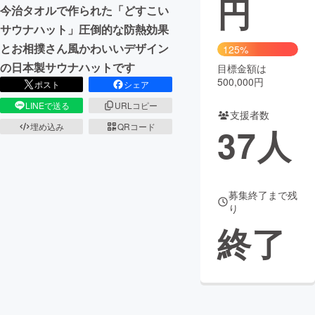
円
今治タオルで作られた「どすこい
まちづくり・地域活性化
サウナハット」圧倒的な防熱効果
とお相撲さん風かわいいデザイン
125%
の日本製サウナハットです
目標金額は
CAMPFIRE for Social Good
CAMPFIRE Creation
500,000円
ポスト
シェア
CAMPFIREふるさと納税
machi-ya
コミュニティ
LINEで送る
URLコピー
支援者数
埋め込み
QRコード
37
人
募集終了まで残
り
終了