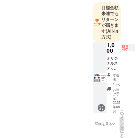
目標金額
未達でも
リターン
が届きま
す
(All-in
方式)
1,0
残り
00
487
円
オリジ
ナルス
テッ
カー ど
支援
れか３
者：
点
13人
お届
け予
定：
2025
年08
こ
月
の
リ
タ
ー
ン
詳細を見る
を
選
択
す
る