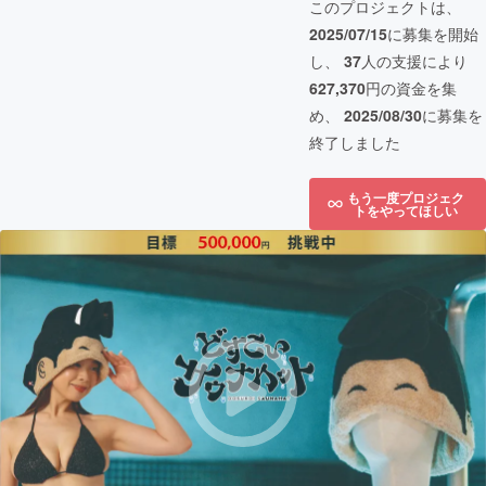
このプロジェクトは、
2025/07/15
に募集を開始
し、
37
人の支援により
627,370
円の資金を集
め、
2025/08/30
に募集を
終了しました
もう一度プロジェク
トをやってほしい