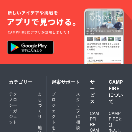
カテゴリー
起案サポート
サ
CAMP
ー
FIRE
テク
ま
プ
ス
ビ
につい
ノロ
ち
ロ
タ
ス
て
ジー
づ
ジ
ッ
・ガ
く
ェ
フ
CAM
CAMP
ジェ
り
ク
に
PFI
FIREと
ット
・
ト
相
RE
は
地
を
談
CAM
あんし