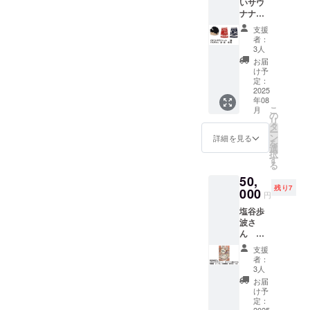
いサウ
ナナ
ハッ
支援
ト １
者：
個 サイ
3人
ス：
お届
Free 化
け予
粧廻し
定：
風バス
2025
年08
タオル
こ
月
(赤）
の
リ
１枚 サ
タ
ー
イズ：
ン
詳細を見る
を
70cmx
選
択
140cm
す
る
化粧廻
50,
し風バ
残り7
スタオ
000
円
ル
塩谷歩
(青）
波さ
１枚 サ
ん オ
イズ：
リジナ
70cmx
支援
ル描き
140cm
者：
下ろし
3人
額付き
お届
複製
け予
画
定：