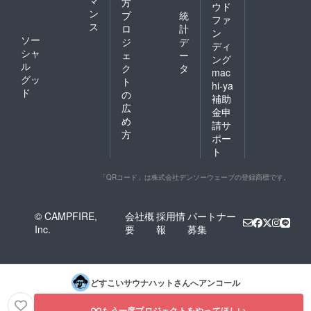
マ
方
ウド
ン
プ
統
ファ
ス
ロ
計
ン
ソー
ジ
デ
ディ
シャ
ェ
ー
ング
ル
ク
タ
mac
グッ
ト
hi-ya
ド
の
補助
広
金申
め
請サ
方
ポー
ト
「QRコード」は株式会社デンソーウェーブの登録商標です。
© CAMPFIRE,
会社概
採用情
パートナー
Inc.
要
報
募集
どすこいサウナハット
さんへアンコール
もう一度プロジェクトをやってほしい