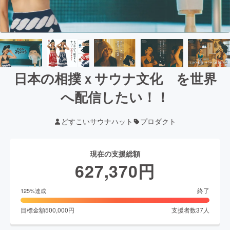
日本の相撲ｘサウナ文化 を世界
へ配信したい！！
どすこいサウナハット
プロダクト
現在の支援総額
627,370
円
終了
125
%達成
目標金額
500,000
円
支援者数
37
人