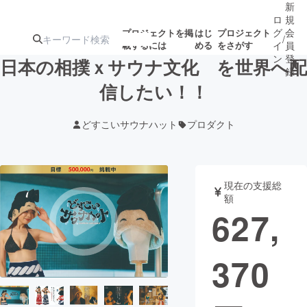
新
ロ
規
グ
会
プロジェクトを掲
はじ
プロジェクト
/
載するには
める
をさがす
イ
員
ン
登
日本の相撲ｘサウナ文化 を世界へ配
録
信したい！！
人気のプロ
注目のリ
注目の新着プロ
募集終了が近いプ
もうすぐ公開
どすこいサウナハット
プロダクト
ジェクト
ターン
ジェクト
ロジェクト
されます
アート・写真
音楽
現在の支援総
額
627,
テクノロジー・ガジェット
ゲーム・サ
370
映像・映画
書籍・雑誌
ビジネス・起業
チャレンジ