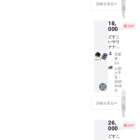
ー
イズ：
ン
詳細を見る
を
70cmx
選
択
140cm
す
る
18,
残り97
000
円
どすこ
いサウ
ナナ
ハッ
支援
ト １
者：
個 サイ
3人
ズ：
お届
Free 化
け予
粧廻し
定：
風バス
2025
年08
タオル
こ
月
(青）
の
リ
１枚 サ
タ
ー
イズ：
ン
詳細を見る
を
70cmx
選
択
140cm
す
る
26,
残り97
000
円
どすこ