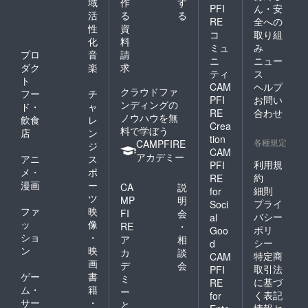
域
作
す
PFI
ん・安
活
る
る
RE
全への
性
資
コ
取り組
化
料
ミュ
み
プロ
音
請
ニ
ニュー
ダク
楽
求
ティ
ス
ト
CAM
ヘルプ
クラウドファ
フー
チ
PFI
お問い
ンディングの
ド・
ャ
RE
合わせ
ノウハウを無
飲食
レ
Crea
料で学ぼう
店
ン
tion
各種規定
CAMPFIRE
ジ
CAM
アカデミー
アニ
ス
利用規
PFI
メ・
ポ
約
RE
漫画
ー
CA
説
細則
for
ツ
MP
明
プライ
Soci
ファ
映
FI
会
バシー
al
ッ
像
RE
・
ポリ
Goo
ショ
・
ア
相
シー
d
ン
映
カ
談
特定商
CAM
画
デ
会
取引法
PFI
ゲー
書
ミ
に基づ
RE
ム・
籍
ー
く表記
for
サー
・
と