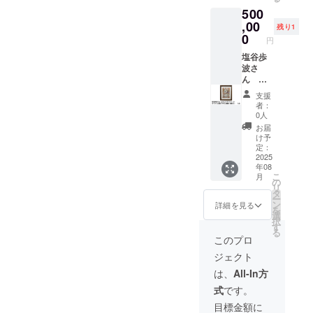
サイ
ウナナ
500
ズ：
ハッ
70cmx
ト ６
,00
残り1
140cm
個 サイ
0
円
ズ：
Free 化
塩谷歩
粧廻し
波さ
風バス
ん オ
タオル
リジナ
支援
(赤、
ル描き
者：
青）
下ろし
0人
各色３
原画
お届
枚 サイ
（額付
け予
ズ：
き）
定：
70cmx
１点 ど
2025
年08
140cm
すこい
こ
月
サウナ
の
リ
ナハッ
タ
ー
ト １
ン
詳細を見る
を
個 サイ
選
択
ズ：
す
る
Free 化
このプロ
粧廻し
ジェクト
風バス
タオル
は、
All-In方
(赤）
式
です。
１枚 サ
イズ：
目標金額に