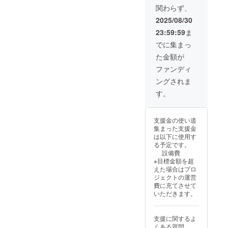
70cmx
関わらず、
140cm
化粧廻
2025/08/30
し風バ
23:59:59
ま
スタオ
ル
でに集まっ
(青）
た金額が
１枚 サ
イズ：
ファンディ
70cmx
ングされま
140cm
す。
支援金の使い道
集まった支援金
は以下に使用す
る予定です。
設備費
※目標金額を超
えた場合はプロ
ジェクトの運営
費に充てさせて
いただきます。
支援に関するよ
くある質問