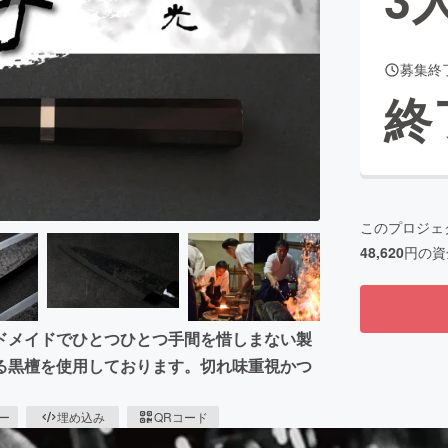
募集終
CAMPFIRE for Social Good
CAMPFIRE Creation
終
CAMPFIREふるさと納税
machi-ya
コミュニティ
このプロジェ
48,620
円の資
ドメイドでひとつひとつ手間を惜しまない製
る黒檀を使用しております。切れ味重視かつ
ピー
埋め込み
QRコード