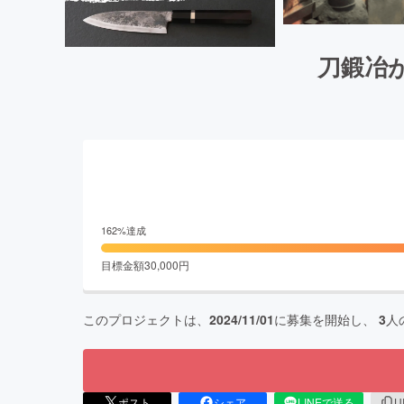
刀鍛冶が
162
%達成
目標金額
30,000
円
このプロジェクトは、
2024/11/01
に募集を開始し、
3
人
ポスト
シェア
LINEで送る
U