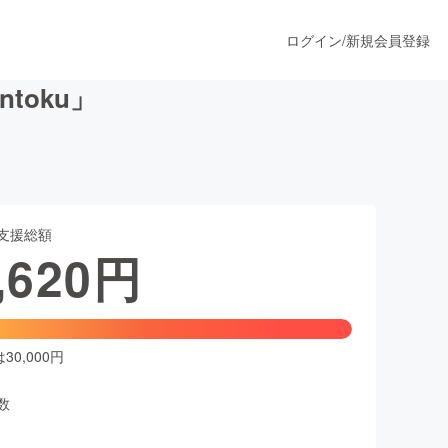
ログイン
/
新規会員登録
toku」
うすぐ公開されます
支援総額
プロダクト
,620
円
ファッション
スポーツ
0,000円
数
ア
ソーシャルグッド
人