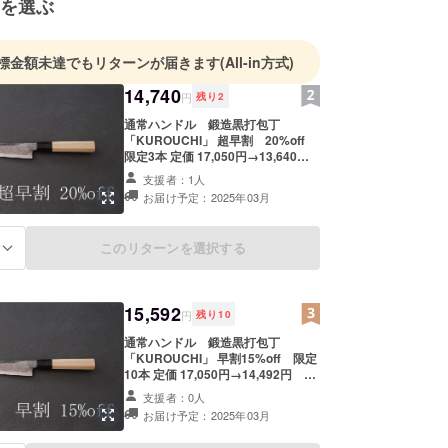
を選ぶ
標金額未達でもリターンが届きます
(All-in方式)
14,740
円
残り
2
通常ハンドル 鍛造黒打包丁
「KUROUCHI」 超早割 20%off
限定3本 定価 17,050円→13,640
円 送料1,100円 合計14,740円
支援者：1人
（税込） 包丁サイズ：約27×40×2ｃ
お届け予定：2025年03月
ｍ 重さ：約180ｇ 包丁素材 刃金：
安来鋼青紙２号、地金：軟鉄 柄素
材 口輪：水牛角、木柄：欅 製造
このリターンを選択する
る
元：株式会社四郎國光 販売元：スカ
イパレード 生産国：日本 保証期
間：リターン到着から１か月以内 ※
皆様のご支援により量産効率が向上
15,592
円
残り
10
した場合、正規販売価格が販売予定
価格より下がる可能性もございま
通常ハンドル 鍛造黒打包丁
す。 ※デザイン・仕様は変更になる
「KUROUCHI」 早割15%off 限定
可能性もございます。ご了承くださ
10本 定価 17,050円→14,492円 送
い。 ※ご注文状況、使用部材の供給
料1,100円 合計15,592円（税込）
状況、製造工程上の都合等により出
支援者：0人
包丁サイズ：約27×40×2ｃｍ 重さ：
荷時期が遅れる場合があります。
お届け予定：2025年03月
約180ｇ 包丁素材 刃金：安来鋼青
紙２号、地金：軟鉄 柄素材 口輪：