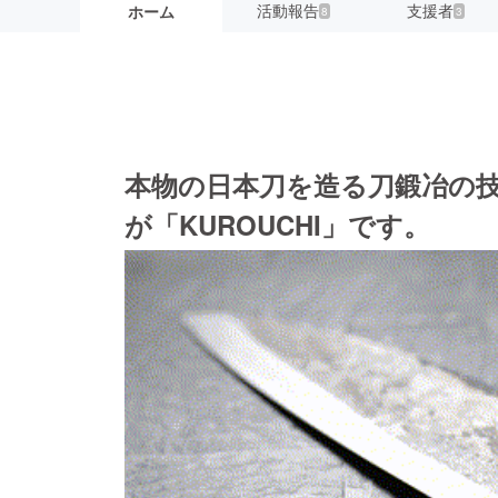
活動報告
支援者
ホーム
8
3
本物の日本刀を造る刀鍛冶の
が「KUROUCHI」です。