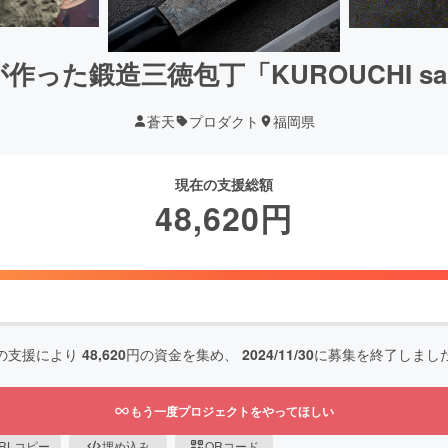
作った鍛造三徳包丁「KUROUCHI san
蒼天
プロダクト
福岡県
現在の支援総額
48,620
円
の支援により
48,620
円の資金を集め、
2024/11/30
に募集を終了しまし
もう一度プロジェクトをやってほしい
RLコピー
埋め込み
QRコード