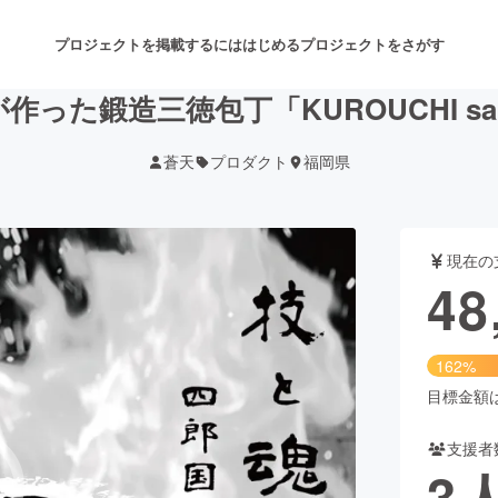
プロジェクトを掲載するには
はじめる
プロジェクトをさがす
作った鍛造三徳包丁「KUROUCHI san
蒼天
プロダクト
福岡県
注目のリターン
注目の新着プロジェクト
募集終了が近いプロジェクト
も
現在の
音楽
舞台・パフォーマンス
48
ゲーム・サービス開発
フード・飲食店
162%
書籍・雑誌出版
アニメ・漫画
目標金額は3
支援者
チャレンジ
ビューティー・ヘルスケ
3