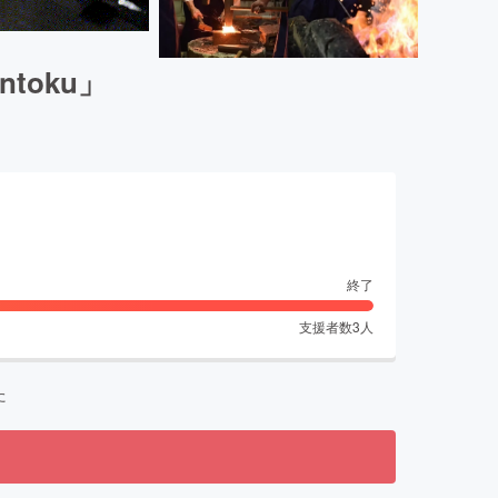
toku」
終了
支援者数
3
人
た