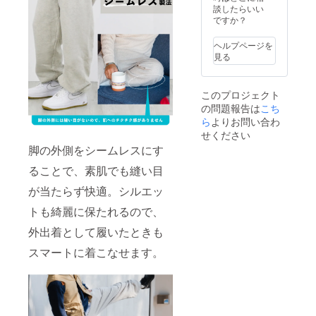
いま
より出
談したらいい
す。ご
荷時期
ですか？
了承く
が遅れ
ださ
る場合
ヘルプページを
い。 ※
があり
見る
ご注文
ます。
状況、
使用部
このプロジェクト
品の供
の問題報告は
給状
こち
況、製
ら
よりお問い合わ
造工程
せください
上の都
脚の外側をシームレスにす
合等に
より出
ることで、素肌でも縫い目
荷時期
が遅れ
が当たらず快適。シルエッ
る場合
があり
トも綺麗に保たれるので、
ます。
外出着として履いたときも
スマートに着こなせます。