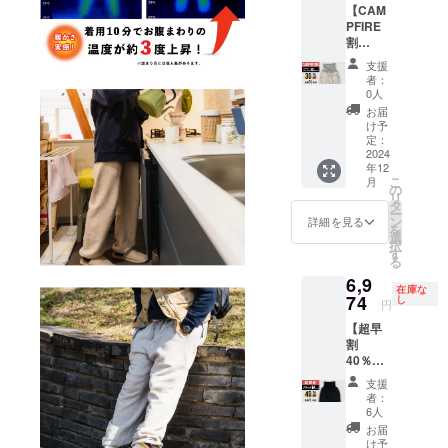
い。 ※
【CAM
サイズ
年12月
ン・仕
ご注文
PFIRE
× 1枚 先
26日発
様は一
状況、
割
着15名
送予定
部変更
使用部
30％OF
様 一般
※皆様の
になる
品の供
支援
F】グ
販売予
ご支援
可能性
者：
給状
レー
定価
により
0人
もござ
況、製
ベー
格
量産効
いま
お届
造工程
ジュ ×
11,110
率が向
け予
す。ご
上の都
XLサイ
円 (税/
定：
上した
了承く
合等に
ズ【先
2024
送料
場合、
ださ
より出
年12
着15名
770円
正規品
い。 ※
荷時期
こ
月
様】 腹
込)
の
販売価
ご注文
が遅れ
リ
巻き付
[CAMP
タ
格が販
状況、
る場合
ー
きス
FIRE割
ン
売予定
詳細を見る
使用部
があり
を
ウェッ
30％OF
選
価格よ
品の供
ます。
択
トパン
F]
す
り下が
給状
る
ツ：グ
8,008
る可能
況、製
6,9
レー
円 (税/
性がご
造工程
在庫な
ベー
74
送料
し
ざいま
上の都
円
ジュ ×
770円
す。 ※
合等に
【超早
XLサイ
込) ※配
デザイ
より出
割
ズ × 1枚
送時
ン・仕
荷時期
40％OF
先着15
期:2024
様は一
が遅れ
F】ブ
名様 一
年12月
部変更
る場合
支援
ラック
般販売
26日発
になる
者：
があり
× Mサイ
予定価
送予定
6人
可能性
ます。
ズ【先
格
※皆様の
もござ
お届
着6名
11,110
ご支援
け予
いま