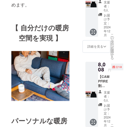
ベー
770円
可能性
が遅れ
支援
めます。
F】ブ
ジュ ×
込) ※配
もござ
者：
る場合
ラック
XLサイ
送時
0人
いま
があり
× Lサイ
ズ 2本
期:2024
す。ご
お届
ます。
ズ【先
セット
年12月
け予
了承く
着10名
先着5名
定：
26日発
ださ
【 自分だけの暖房
様】 腹
2024
様 一般
送予定
い。 ※
年12
巻き付
販売予
※皆様の
ご注文
こ
月
空間を実現 】
きス
定価
の
ご支援
状況、
リ
ウェッ
格
タ
により
使用部
ー
トパン
21,450
ン
量産効
詳細を見る
品の供
を
ツ：ブ
円 (税/
選
率が向
給状
択
ラック
送料
す
上した
況、製
る
× Lサイ
770円
場合、
造工程
8,0
ズ × 1枚
込) [超
正規品
上の都
残り10
先着10
08
早割
販売価
合等に
円
名様 一
37％OF
格が販
より出
【CAM
般販売
F]
売予定
荷時期
PFIRE
予定価
13,798
価格よ
が遅れ
割
格
円 (税/
り下が
る場合
30％OF
11,110
送料
る可能
があり
支援
F】ブ
円 (税/
770円
性がご
者：
ます。
ラック
送料
込) ※配
0人
ざいま
× XLサ
770円
送時
す。 ※
お届
イズ
込)
期:2024
け予
デザイ
【先着
[CAMP
定：
年12月
ン・仕
10名
2024
FIRE割
パーソナルな暖房
26日発
様は一
年12
様】 腹
30％OF
送予定
部変更
こ
月
巻き付
F]