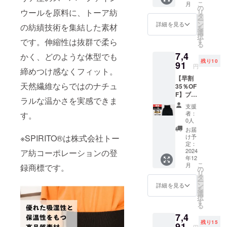
了承く
こ
月
トパン
販売予
の
※皆様の
ださ
ウールを原料に、トーア紡
リ
ツ：ブ
定価
タ
ご支援
い。 ※
ー
ラック
格
ン
により
詳細を見る
ご注文
の紡績技術を集結した素材
を
× Lサイ
21,450
選
量産効
状況、
択
ズ × 1枚
円 (税/
す
です。伸縮性は抜群で柔ら
率が向
使用部
る
先着12
送料
上した
品の供
7,4
名様 一
かく、どのような体型でも
770円
場合、
給状
残り10
般販売
91
込) [超
正規品
況、製
円
締めつけ感なくフィット。
予定価
早割
販売価
造工程
【早割
格
42％OF
格が販
上の都
天然繊維ならではのナチュ
35％OF
11,110
F]
売予定
合等に
F】ブ
円 (税/
12,764
価格よ
より出
ラルな温かさを実感できま
ラック
送料
円 (税/
り下が
荷時期
支援
× XLサ
770円
送料
る可能
者：
す。
が遅れ
イズ
込) [早
770円
0人
性がご
る場合
【先着
割
込) ※配
ざいま
お届
があり
10名
35％OF
※SPIRITO®は株式会社トー
送時
け予
す。 ※
ます。
様】 腹
F]
定：
期:2024
デザイ
巻き付
2024
ア紡コーポレーションの登
7,491
年12月
ン・仕
年12
きス
円 (税/
26日発
様は一
こ
月
録商標です。
ウェッ
送料
の
送予定
部変更
リ
トパン
770円
タ
※皆様の
になる
ー
ツ：ブ
込) ※配
ン
ご支援
詳細を見る
可能性
を
ラック
送時
選
により
もござ
択
× XLサ
期:2024
す
量産効
いま
る
イズ × 1
年12月
率が向
す。ご
7,4
枚 先着
26日発
上した
了承く
残り15
10名様
91
送予定
場合、
ださ
円