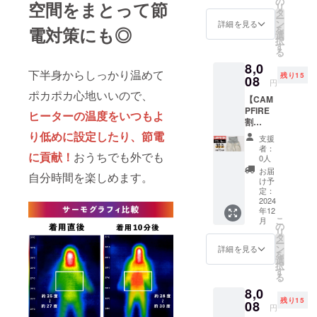
の
※皆様の
になる
空間をまとって節
リ
きス
8,008
タ
ご支援
可能性
ー
ウェッ
円 (税/
ン
により
詳細を見る
もござ
を
電対策にも◎
トパン
送料
選
量産効
いま
択
ツ：ブ
770円
す
率が向
す。ご
る
ラック
込) ※配
上した
了承く
8,0
× XLサ
送時
場合、
ださ
下半身からしっかり温めて
残り15
イズ × 1
08
期:2024
正規品
い。 ※
円
枚 先着
年12月
販売価
ご注文
ポカポカ心地いいので、
【CAM
10名様
26日発
格が販
状況、
PFIRE
一般販
送予定
ヒーターの温度をいつもよ
売予定
使用部
割
売予定
※皆様の
価格よ
品の供
30％OF
価格
り低めに設定したり、節電
ご支援
り下が
給状
支援
F】グ
11,110
により
る可能
者：
況、製
に貢献！
おうちでも外でも
レー
円 (税/
量産効
0人
性がご
造工程
ベー
送料
率が向
ざいま
お届
上の都
自分時間を楽しめます。
ジュ × L
770円
上した
け予
す。 ※
合等に
サイズ
込)
定：
場合、
デザイ
より出
【先着
2024
[CAMP
正規品
ン・仕
荷時期
年12
15名
FIRE割
販売価
様は一
が遅れ
こ
月
様】 腹
30％OF
の
格が販
部変更
る場合
リ
巻き付
F]
タ
売予定
になる
があり
ー
きス
8,008
ン
価格よ
詳細を見る
可能性
ます。
を
ウェッ
円 (税/
選
り下が
もござ
択
トパン
送料
す
る可能
いま
る
ツ：グ
770円
性がご
す。ご
8,0
レー
込) ※配
ざいま
了承く
残り15
ベー
08
送時
す。 ※
ださ
円
ジュ × L
期:2024
デザイ