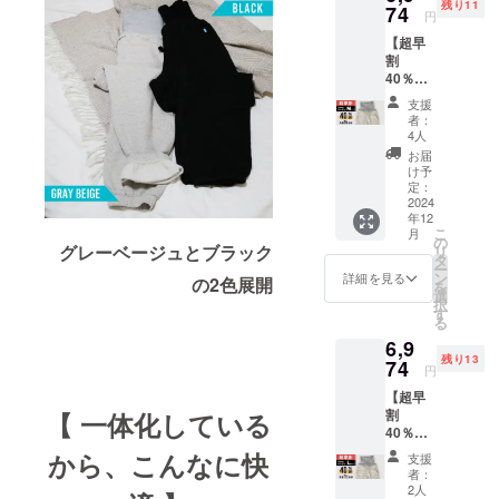
残り11
枚 先着
74
26日発
円
10名様
送予定
【超早
一般販
※皆様の
割
売予定
ご支援
40％OF
価格
により
F】グ
11,110
量産効
支援
レー
円 (税/
率が向
者：
ベー
送料
上した
4人
ジュ ×
770円
場合、
お届
Mサイ
込) [超
正規品
け予
ズ【先
早割
定：
販売価
着15名
2024
40％OF
格が販
年12
様】 腹
F]
売予定
こ
月
巻き付
6,974
の
価格よ
グレーベージュとブラック
リ
きス
円 (税/
タ
り下が
ー
ウェッ
送料
ン
る可能
詳細を見る
の2色展開
を
トパン
770円
選
性がご
択
ツ：グ
込) ※配
す
ざいま
る
レー
送時
す。 ※
6,9
ベー
期:2024
デザイ
残り13
ジュ ×
74
年12月
ン・仕
円
Mサイ
26日発
様は一
【超早
ズ × 1枚
送予定
部変更
割
【 一体化している
先着15
※皆様の
になる
40％OF
名様 一
ご支援
可能性
F】グ
般販売
により
から、こんなに快
もござ
支援
レー
予定価
量産効
いま
者：
ベー
格
率が向
2人
す。ご