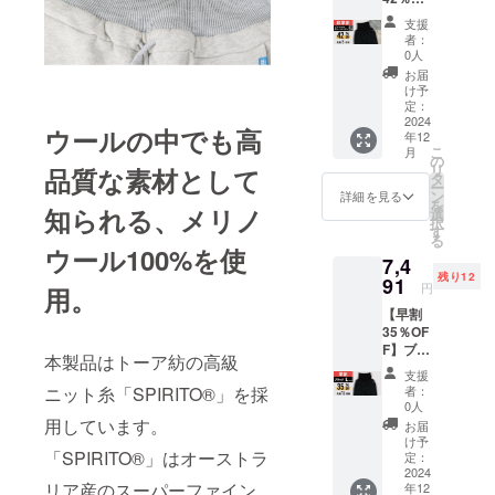
26日発
ン・仕
より出
F】ブ
レー
送予定
様は一
荷時期
支援
ラック×
ベー
※皆様の
部変更
者：
が遅れ
XLサイ
ジュ × L
ご支援
0人
になる
る場合
ズ、グ
サイズ
により
可能性
お届
があり
レー
2本セッ
量産効
け予
もござ
ます。
ベー
ト 先着
定：
率が向
いま
ジュ ×
2024
10名様
上した
す。ご
ウールの中でも高
年12
XLサイ
一般販
場合、
了承く
こ
月
ズ 2本
売予定
の
正規品
ださ
リ
品質な素材として
セット
価格
タ
販売価
い。 ※
ー
【先着8
21,450
ン
格が販
詳細を見る
ご注文
を
名様】
知られる、メリノ
円 (税/
選
売予定
状況、
択
腹巻き
送料
す
価格よ
使用部
る
付きス
770円
り下が
ウール100%を使
品の供
7,4
ウェッ
込) [超
る可能
給状
残り12
トパン
91
早割
性がご
況、製
円
用。
ツ：ブ
42％OF
ざいま
造工程
【早割
ラック×
F]
す。 ※
上の都
35％OF
XLサイ
12,764
デザイ
合等に
F】ブ
ズ、グ
円 (税/
ン・仕
より出
本製品はトーア紡の高級
ラック
レー
送料
様は一
荷時期
支援
× Lサイ
ベー
770円
ニット糸「SPIRITO®」を採
部変更
者：
が遅れ
ズ【先
ジュ ×
込) ※配
0人
になる
る場合
着12名
XLサイ
用しています。
送時
可能性
お届
があり
様】 腹
ズ 2本
期:2024
け予
もござ
ます。
「SPIRITO®」はオーストラ
巻き付
セット
定：
年12月
いま
きス
2024
先着8名
26日発
す。ご
リア産のスーパーファイン
年12
ウェッ
様 一般
送予定