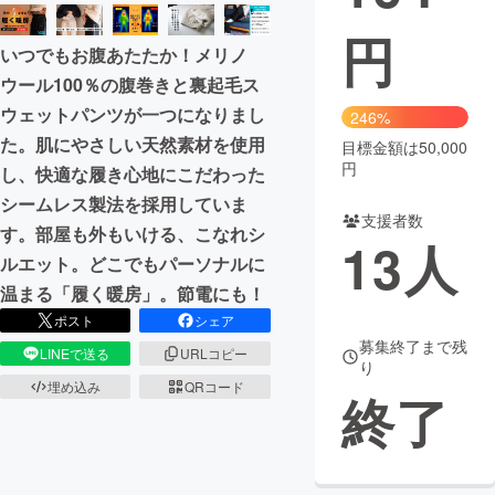
円
まちづくり・地域活性化
いつでもお腹あたたか！メリノ
ウール100％の腹巻きと裏起毛ス
CAMPFIRE for Social Good
CAMPFIRE Creation
ウェットパンツが一つになりまし
246%
CAMPFIREふるさと納税
machi-ya
コミュニティ
た。肌にやさしい天然素材を使用
目標金額は50,000
円
し、快適な履き心地にこだわった
シームレス製法を採用していま
支援者数
す。部屋も外もいける、こなれシ
13
人
ルエット。どこでもパーソナルに
温まる「履く暖房」。節電にも！
ポスト
シェア
募集終了まで残
LINEで送る
URLコピー
り
埋め込み
QRコード
終了