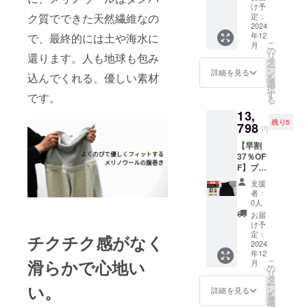
ズ【先
送料
正規品
け予
い。 ※
造工程
着15名
ク質でできた天然繊維なの
770円
定：
販売価
ご注文
上の都
様】 腹
2024
込) [早
格が販
状況、
合等に
年12
で、最終的には土や海水に
巻き付
割
売予定
使用部
より出
こ
月
きス
35％OF
の
価格よ
品の供
荷時期
リ
還ります。人も地球も包み
ウェッ
F]
タ
り下が
給状
が遅れ
ー
トパン
7,491
ン
る可能
詳細を見る
況、製
る場合
込んでくれる、優しい素材
を
ツ：ブ
円 (税/
選
性がご
造工程
があり
択
ラック
送料
す
ざいま
です。
上の都
ます。
る
× XLサ
770円
す。 ※
合等に
13,
イズ × 1
込) ※配
デザイ
より出
残り5
枚 先着
798
送時
ン・仕
荷時期
円
15名様
期:2024
様は一
が遅れ
【早割
一般販
年12月
部変更
る場合
37％OF
売予定
26日発
になる
があり
F】ブ
価格
送予定
可能性
ます。
ラック×
11,110
※皆様の
もござ
支援
Lサイ
円 (税/
ご支援
いま
者：
ズ、グ
送料
により
0人
す。ご
レー
770円
量産効
了承く
お届
ベー
込) [早
率が向
け予
ださ
ジュ × L
割
定：
上した
い。 ※
チクチク感がなく
サイズ
2024
35％OF
場合、
ご注文
年12
2本セッ
F]
正規品
状況、
滑らかで心地い
こ
月
ト【先
7,491
の
販売価
使用部
リ
着5名
円 (税/
タ
格が販
品の供
ー
い。
様】 腹
送料
ン
売予定
詳細を見る
給状
を
巻き付
770円
選
価格よ
況、製
択