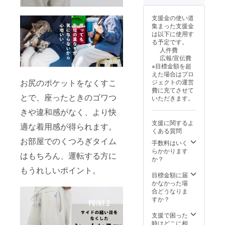
期:2024
売予定
状況、
年12月
価格よ
使用部
支援金の使い道
26日発
り下が
品の供
集まった支援金
送予定
る可能
給状
は以下に使用す
※皆様の
性がご
況、製
る予定です。
ご支援
ざいま
造工程
人件費
により
す。 ※
上の都
広報/宣伝費
量産効
デザイ
合等に
※目標金額を超
率が向
ン・仕
より出
えた場合はプロ
上した
様は一
荷時期
お尻のポケットをなくすこ
ジェクトの運営
場合、
部変更
が遅れ
費に充てさせて
正規品
になる
る場合
とで、座ったときのゴワつ
いただきます。
販売価
可能性
があり
格が販
もござ
ます。
きや違和感がなく、より快
売予定
いま
支援に関するよ
価格よ
適な着用感が得られます。
す。ご
くある質問
り下が
了承く
お部屋でのくつろぎタイム
る可能
ださ
手数料はいく
性がご
い。 ※
らかかります
はもちろん、運転する方に
ざいま
ご注文
か？
す。 ※
状況、
もうれしいポイント。
デザイ
使用部
目標金額に届
ン・仕
品の供
かなかった場
様は一
給状
合どうなりま
部変更
況、製
すか？
になる
造工程
可能性
上の都
支援で困った
もござ
合等に
時はどこに相