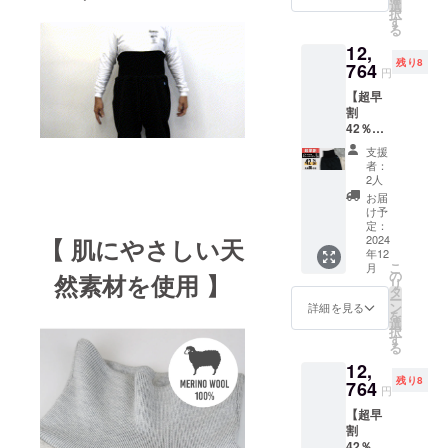
トパン
6,974
選
売予定
給状
択
ツ：グ
円 (税/
す
価格よ
況、製
る
レー
送料
り下が
造工程
12,
ベー
770円
る可能
上の都
残り8
ジュ ×
764
込) ※配
性がご
合等に
円
XLサイ
送時
ざいま
より出
【超早
ズ × 1枚
期:2024
す。 ※
荷時期
割
先着15
年12月
デザイ
が遅れ
42％OF
名様 一
26日発
ン・仕
る場合
F】ブ
般販売
送予定
様は一
があり
支援
ラック×
予定価
※皆様の
部変更
者：
ます。
Lサイ
格
ご支援
2人
になる
ズ、グ
11,110
により
可能性
お届
レー
円 (税/
量産効
け予
もござ
ベー
送料
定：
率が向
いま
ジュ × L
2024
【 肌にやさしい天
770円
上した
す。ご
年12
サイズ
込) [超
場合、
了承く
こ
月
2本セッ
早割
の
正規品
然素材を使用 】
ださ
リ
ト【先
40％OF
タ
販売価
い。 ※
ー
着10名
F]
ン
格が販
詳細を見る
ご注文
を
様】 腹
6,974
選
売予定
状況、
択
巻き付
円 (税/
す
価格よ
使用部
る
きス
送料
り下が
品の供
12,
ウェッ
770円
る可能
給状
残り8
トパン
764
込) ※配
性がご
況、製
円
ツ：ブ
送時
ざいま
造工程
【超早
ラック×
期:2024
す。 ※
上の都
割
Lサイ
年12月
デザイ
合等に
42％OF
ズ、グ