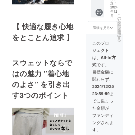
様】 腹
円 (税/
定：
により
す。ご
巻き付
2024
送料
量産効
了承く
年12
きス
770円
率が向
ださ
こ
月
ウェッ
込)
の
上した
い。 ※
リ
トパン
[CAMP
タ
場合、
ご注文
【 快適な履き心地
ー
ツ：ブ
FIRE割
ン
正規品
詳細を見る
状況、
を
ラック
30％OF
選
販売価
使用部
択
をとことん追求 】
× Mサイ
F]
す
格が販
品の供
る
ズ × 1枚
8,008
売予定
このプロ
給状
先着6名
円 (税/
価格よ
況、製
ジェクト
様 一般
送料
り下が
造工程
販売予
770円
る可能
は、
All-In方
上の都
スウェットならで
定価
込) ※配
性がご
合等に
式
です。
格
送時
ざいま
より出
11,110
期:2024
はの魅力 ”着心地
す。 ※
目標金額に
荷時期
円 (税/
年12月
デザイ
が遅れ
関わらず、
送料
26日発
ン・仕
る場合
のよさ” を引き出
770円
送予定
様は一
2024/12/25
があり
込) [超
※皆様の
部変更
ます。
す3つのポイント
23:59:59
ま
早割
ご支援
になる
40％OF
により
可能性
でに集まっ
F]
量産効
もござ
た金額が
6,974
率が向
いま
円 (税/
上した
す。ご
ファンディ
送料
場合、
了承く
ングされま
770円
正規品
ださ
込) ※配
販売価
い。 ※
す。
送時
格が販
ご注文