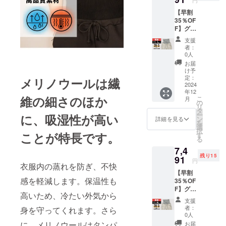
一般販
※皆様の
正規品
い。 ※
【早割
売予定
ご支援
販売価
ご注文
35％OF
価格
により
格が販
状況、
F】グ
11,110
量産効
売予定
使用部
レー
円 (税/
率が向
価格よ
品の供
支援
ベー
送料
上した
り下が
者：
給状
ジュ × L
770円
場合、
0人
る可能
況、製
サイズ
込) [早
正規品
性がご
お届
造工程
【先着
割
販売価
け予
ざいま
上の都
15名
35％OF
定：
格が販
メリノウールは繊
す。 ※
合等に
様】 腹
2024
F]
売予定
デザイ
より出
年12
巻き付
7,491
価格よ
ン・仕
荷時期
維の細さのほか
こ
月
きス
円 (税/
の
り下が
様は一
が遅れ
リ
ウェッ
送料
タ
る可能
部変更
る場合
ー
に、吸湿性が高い
トパン
770円
ン
性がご
詳細を見る
になる
があり
を
ツ：グ
込) ※配
選
ざいま
可能性
ます。
択
レー
ことが特長です。
送時
す
す。 ※
もござ
る
ベー
期:2024
デザイ
いま
7,4
ジュ × L
年12月
ン・仕
す。ご
残り15
サイズ
91
26日発
様は一
了承く
円
衣服内の蒸れを防ぎ、不快
× 1枚 先
送予定
部変更
ださ
【早割
着15名
※皆様の
になる
い。 ※
感を軽減します。保温性も
35％OF
様 一般
ご支援
可能性
ご注文
F】グ
販売予
により
もござ
状況、
高いため、冷たい外気から
レー
定価
量産効
いま
使用部
支援
ベー
格
率が向
す。ご
者：
身を守ってくれます。さら
品の供
ジュ ×
11,110
上した
0人
了承く
給状
XLサイ
円 (税/
場合、
に、メリノウールはタンパ
ださ
お届
況、製