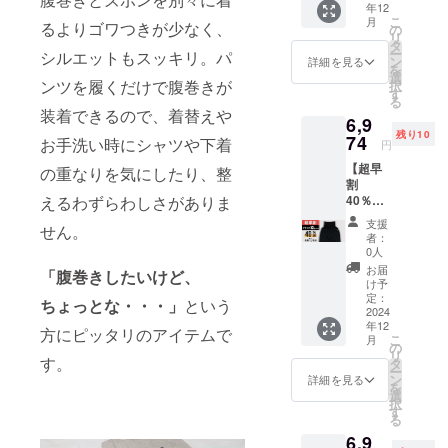
年12
きス
こ
月
ウェッ
るよりゴワつきが少なく、
の
リ
トパン
タ
ー
シルエットもスッキリ。パ
ツ：ブ
ン
詳細を見る
を
ラック
選
ンツを履くだけで腹巻きが
択
× Lサイ
す
る
ズ × 1枚
装着できるので、着替えや
6,9
先着12
残り10
名様 一
74
お手洗い時にシャツや下着
円
般販売
【超早
予定価
の重なりを気にしたり、整
割
格
40％OF
えるわずらわしさがありま
11,110
F】ブ
円 (税/
支援
せん。
ラック
送料
者：
× XLサ
770円
0人
イズ
込) [超
お届
「腹巻きしたいけど、
【先着
早割
け予
10名
40％OF
定：
ちょっとな・・・」
という
様】 腹
2024
F]
年12
巻き付
6,974
方にピッタリのアイテムで
こ
月
きス
円 (税/
の
リ
ウェッ
す。
送料
タ
ー
トパン
770円
ン
詳細を見る
を
ツ：ブ
込) ※配
選
択
ラック
送時
す
る
× XLサ
期:2024
6,9
イズ × 1
年12月