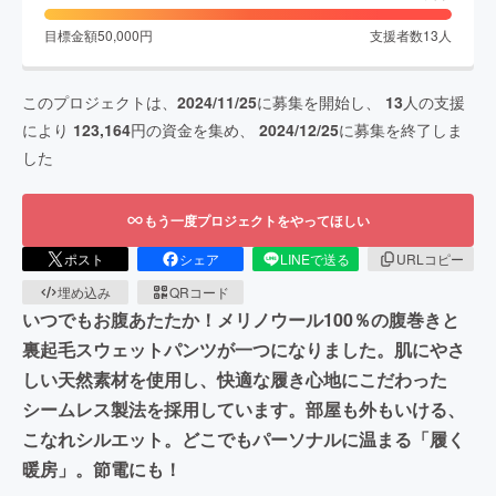
目標金額
50,000
円
支援者数
13
人
このプロジェクトは、
2024/11/25
に募集を開始し、
13
人の支援
により
123,164
円の資金を集め、
2024/12/25
に募集を終了しま
した
もう一度プロジェクトをやってほしい
ポスト
シェア
LINEで送る
URLコピー
埋め込み
QRコード
いつでもお腹あたたか！メリノウール100％の腹巻きと
裏起毛スウェットパンツが一つになりました。肌にやさ
しい天然素材を使用し、快適な履き心地にこだわった
シームレス製法を採用しています。部屋も外もいける、
こなれシルエット。どこでもパーソナルに温まる「履く
暖房」。節電にも！