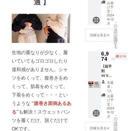
適 】
ジュ × L
11,110
上した
了承く
お届
サイズ
円 (税/
場合、
け予
ださ
【先着
送料
定：
正規品
い。 ※
15名
2024
770円
販売価
ご注文
年12
様】 腹
込) [超
格が販
状況、
こ
月
巻き付
早割
の
売予定
使用部
リ
きス
40％OF
タ
価格よ
品の供
ー
ウェッ
F]
ン
り下が
詳細を見る
給状
を
トパン
6,974
選
る可能
況、製
択
ツ：グ
円 (税/
す
性がご
造工程
る
レー
送料
ざいま
上の都
生地の重なりが少なく、履
6,9
ベー
770円
す。 ※
合等に
残り14
ジュ × L
74
込) ※配
デザイ
より出
円
いていてもゴロゴロしたり
サイズ
送時
ン・仕
荷時期
【超早
× 1枚 先
期:2024
様は一
が遅れ
違和感がありません。シャ
割
着15名
年12月
部変更
る場合
40％OF
様 一般
26日発
ツをめくって、腹巻きをめ
になる
があり
F】グ
販売予
送予定
可能性
ます。
支援
レー
定価
くって、肌着をめくって、
※皆様の
もござ
者：
ベー
格
ご支援
1人
いま
下着をめくって・・・とい
ジュ ×
11,110
により
す。ご
お届
XLサイ
円 (税/
量産効
け予
了承く
うような
“腹巻き面倒あるあ
ズ【先
送料
定：
率が向
ださ
着15名
2024
770円
上した
い。 ※
る”
も解決！スウェットパン
年12
様】 腹
込) [超
場合、
ご注文
こ
月
巻き付
早割
の
正規品
状況、
ツを履くだけ、脱ぐだけで
リ
きス
40％OF
タ
販売価
使用部
ー
ウェッ
F]
ン
OKです。
格が販
詳細を見る
品の供
を