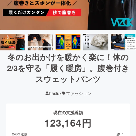
冬のお出かけを暖かく楽に！体の
2/3を守る「履く暖房」。腹巻付き
スウェットパンツ
haslux
ファッション
現在の支援総額
123,164
円
終了
246
%達成