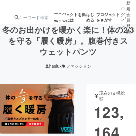
新
ロ
規
グ
会
プロジェクトを掲
はじ
プロジェクト
/
載するには
める
をさがす
イ
員
ン
登
冬のお出かけを暖かく楽に！体の2/3
録
を守る「履く暖房」。腹巻付きス
ウェットパンツ
人気のプロ
注目のリ
注目の新着プロ
募集終了が近いプ
もうすぐ公開
ジェクト
ターン
ジェクト
ロジェクト
されます
haslux
ファッション
アート・写真
音楽
現在の支援総
テクノロジー・ガジェット
ゲーム・サ
額
123,
映像・映画
書籍・雑誌
164
ビジネス・起業
チャレンジ