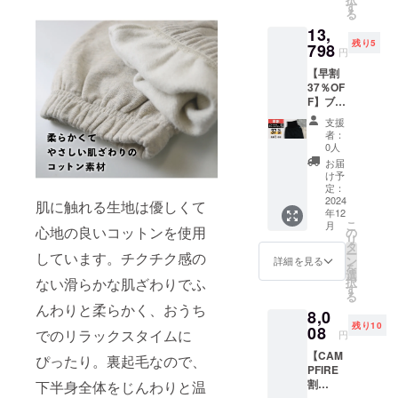
きス
込) ※配
す
り下が
造工程
る
ウェッ
送時
る可能
上の都
13,
トパン
期:2024
性がご
合等に
残り5
ツ：ブ
798
年12月
ざいま
より出
円
ラック×
26日発
す。 ※
荷時期
【早割
Lサイ
送予定
デザイ
が遅れ
37％OF
ズ、グ
※皆様の
ン・仕
る場合
F】ブ
レー
ご支援
様は一
があり
ラック×
ベー
により
部変更
ます。
支援
XLサイ
ジュ × L
量産効
になる
者：
ズ、グ
サイズ
率が向
0人
可能性
レー
2本セッ
上した
もござ
お届
ベー
ト 先着
場合、
け予
いま
ジュ ×
5名様
定：
正規品
す。ご
XLサイ
2024
一般販
販売価
肌に触れる生地は優しくて
了承く
年12
ズ 2本
売予定
格が販
ださ
こ
月
セット
心地の良いコットンを使用
価格
の
売予定
い。 ※
リ
【先着5
21,450
タ
価格よ
ご注文
ー
しています。チクチク感の
名様】
円 (税/
ン
り下が
詳細を見る
状況、
を
腹巻き
送料
選
る可能
使用部
択
ない滑らかな肌ざわりでふ
付きス
770円
す
性がご
品の供
る
ウェッ
込) [超
ざいま
給状
んわりと柔らかく、おうち
8,0
トパン
早割
す。 ※
況、製
残り10
ツ：ブ
08
37％OF
デザイ
でのリラックスタイムに
造工程
円
ラック×
F]
ン・仕
上の都
【CAM
XLサイ
13,798
ぴったり。裏起毛なので、
様は一
合等に
PFIRE
ズ、グ
円 (税/
部変更
より出
割
下半身全体をじんわりと温
レー
送料
になる
荷時期
30％OF