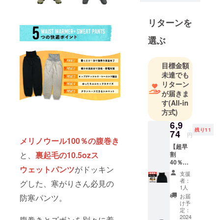
リターンを
選ぶ
目標金額
未達でも
リターン
が届きま
す
(All-in
方式)
6,9
残り11
74
円
メリノウール100％の腹巻き
【超早
と、
裏起毛の10.5ozス
割
40％OF
ウェットパンツ
がドッキン
F】ブ
支援
ラック
者：
グした、寒がりさん必見の
× Lサイ
1人
ズ【先
お届
防寒パンツ。
着12名
け予
様】 腹
定：
巻き付
2024
腹巻きとズボンを別々に着