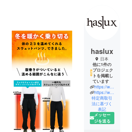
haslux
日本
他に1件の
プロジェク
トを掲載し
ています
https://www.instagram.com/_waczak_/
https://waczak.jp/
特定商取引
法に基づく
表記
メッセー
ジを送る