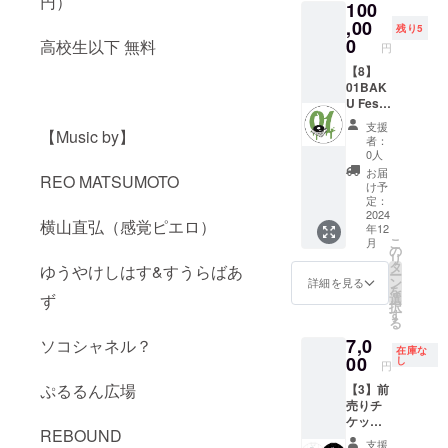
円）
100
頂ける
協賛
方に。
,00
店・企
残り5
業とし
0
高校生以下 無料
円
（イベ
て宣
ント限
【8】
伝）
定Tシャ
01BAK
ツ付
U Fes.
（イベ
き、1
応援支
ント終
支援
【Music by】
点）
援Dプラ
了後、
者：
ン
感謝
0人
（イベ
メッ
お届
REO MATSUMOTO
ント限
僕た
セージ1
け予
定ス
ちのマ
点）
定：
テッ
インド
2024
横山直弘（感覚ピエロ）
年12
カー付
に共感
こ
月
き、1
して下
（ス
の
リ
点）
さり
テッ
タ
ゆうやけしはす&すうらばあ
ー
カー
ン
詳細を見る
を
（Insta
応
size5c
選
ず
択
gramで
援、支
m×5cm
す
る
協賛
援して
） T
7,0
店・企
頂ける
ソコシャネル？
シャツ
在庫な
業とし
方に。
00
サイズ
し
円
て宣
S.M.L.X
ぷるるん広場
【3】前
伝）
（イベ
Lよりお
売りチ
ント限
選び下
ケッ
（イベ
定Tシャ
さい。
REBOUND
ト 10
ント終
ツ付
支援