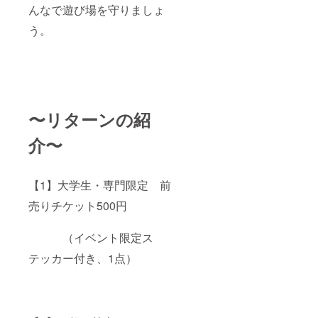
ん。 ・
続する
送りす
んなで遊び場を守りましょ
注意事
限り掲
るメー
項：支
載いた
う。
ルをご
援時、
しま
確認く
必ず備
す。 ・
ださ
考欄に
掲載方
い。
掲載を
法：店
希望さ
舗・企
れるお
業店の
名前を
紹介
〜リターンの紹
ご記入
文、ロ
くださ
ゴ・バ
介〜
い。 ロ
ナー掲
ゴやバ
載。掲
ナーな
載サイ
どの画
ズに特
【1】大学生・専門限定 前
像の受
に決ま
け渡し
りはあ
売りチケット500円
につい
りませ
ては、
ん。 ・
プロ
注意事
（イベント限定ス
ジェク
項：支
ト終了
援時、
テッカー付き、1点）
後にお
必ず備
送りす
考欄に
るメー
掲載を
ルをご
希望さ
確認く
れるお