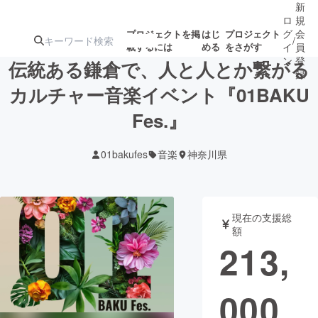
新
ロ
規
グ
会
プロジェクトを掲
はじ
プロジェクト
/
載するには
める
をさがす
イ
員
ン
登
伝統ある鎌倉で、人と人とか繋がる
録
カルチャー音楽イベント『01BAKU
Fes.』
人気のプロ
注目のリ
注目の新着プロ
募集終了が近いプ
もうすぐ公開
ジェクト
ターン
ジェクト
ロジェクト
されます
01bakufes
音楽
神奈川県
アート・写真
音楽
現在の支援総
テクノロジー・ガジェット
ゲーム・サ
額
213,
映像・映画
書籍・雑誌
000
ビジネス・起業
チャレンジ