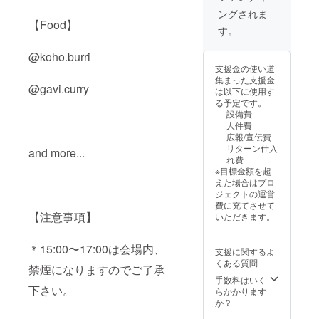
）
（ボ
イベン
する内
ングされま
ディは
ト20名
容】 ・
【Food】
ビック
無料招
掲載期
す。
T
シル
待、1
間：
シャツ
エッ
店）
2024年
@koho.burri
サイズ
ト）
（ス
12月15
支援金の使い道
S.M.L.X
カ
テッ
日から
集まった支援金
Lよりお
ラーは
カー
掲載が
@gavi.curry
は以下に使用す
選び下
白、黒
size5c
始まり
る予定です。
さ
よりお
m×5cm
ます。
設備費
い。
選び下
）
それ以
人件費
さい。
Tシャツ
降。事
広報/宣伝費
（ボ
T
サイズ
業が存
リターン仕入
and more...
ディは
シャツ
S.M.L.X
続する
れ費
ビック
の有無
Lよりお
限り掲
※目標金額を超
シル
をお選
選びく
載いた
えた場合はプロ
エット
び下さ
ださ
しま
ジェクトの運営
になり
い。
い。
す。 ・
費に充てさせて
ます）
【Insta
掲載方
【注意事項】
いただきます。
gramで
（ボ
法：店
カ
協賛
ディは
舗・企
ラーは
店・企
ビック
業店の
＊15:00〜17:00は会場内、
支援に関するよ
白、黒
業とし
シル
紹介
くある質問
よりお
て宣伝
エッ
禁煙になりますのでご了承
文、ロ
選び下
する内
ト）
手数料はいく
ゴ・バ
さい。
下さい。
容】 ・
カ
らかかります
ナー掲
掲載期
ラーは
か？
載。掲
間：
白、黒
載サイ