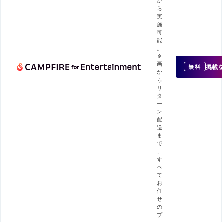
ら
実
施
可
能
。
企
画
掲載
無料
か
ら
リ
タ
ー
ン
配
送
ま
で
、
す
べ
て
お
任
せ
の
プ
ラ