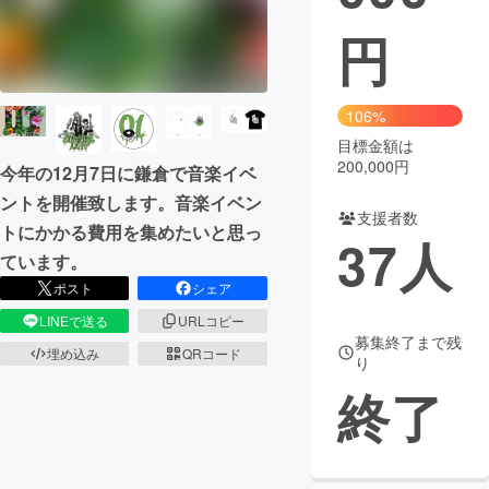
円
まちづくり・地域活性化
CAMPFIRE for Social Good
CAMPFIRE Creation
106%
CAMPFIREふるさと納税
machi-ya
コミュニティ
目標金額は
200,000円
今年の12月7日に鎌倉で音楽イベ
ントを開催致します。音楽イベン
支援者数
トにかかる費用を集めたいと思っ
37
人
ています。
ポスト
シェア
LINEで送る
URLコピー
募集終了まで残
埋め込み
QRコード
り
終了