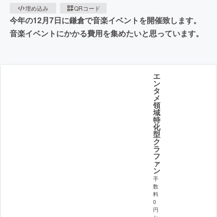
埋め込み
QRコード
今年の12月7日に鎌倉で音楽イベントを開催致します。
音楽イベントにかかる費用を集めたいと思っています。
エ
ン
タ
メ
領
域
特
化
型
ク
ラ
フ
ァ
ン
手
数
料
0
円
か