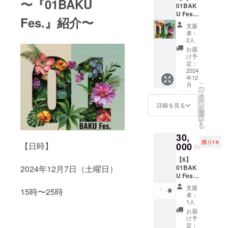
〜『01BAKU
01BAK
ント限
U Fes.
定ス
Fes.』紹介〜
応援支
テッ
支援
援Aプラ
カー付
者：
ン
き、1
2人
点）
お届
僕た
け予
ちのマ
定：
インド
2024
年12
に共感
（ス
こ
月
して下
テッ
の
リ
さり
カー
タ
ー
size5c
ン
詳細を見る
を
応
m×5cm
選
択
援、支
）
す
る
援して
T
30,
頂ける
シャツ
残り19
方に。
000
【日時】
サイズ
円
S.M.L.X
【6】
（イベ
Lよりお
01BAK
2024年12月7日（土曜日）
ント終
選び下
U Fes.
了後、
さい。
応援支
感謝
支援
15時〜25時
援Bプラ
メッ
（ボ
者：
ン
セージ1
ディは
1人
点）
ビック
お届
僕た
シル
け予
ちのマ
定：
エット