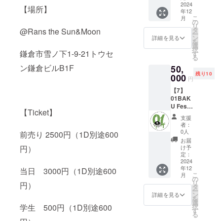
インド
2024
になり
【場所】
年12
に共感
ます）
こ
月
して下
の
リ
さり
タ
カラー
@Rans the Sun&Moon
ー
ン
は白、
詳細を見る
を
応
選
黒より
択
援、支
鎌倉市雪ノ下1-9-21トウセ
す
お選び
る
援して
下さ
ン鎌倉ビルB1F
50,
頂ける
い。
残り10
方に。
000
円
【7】
（イベ
01BAK
ント限
U Fes.
定Tシャ
【Ticket】
応援支
ツ付
支援
援Cプラ
き、1
者：
ン
点）
0人
前売り 2500円（1D別途600
お届
僕た
（イベ
け予
円）
ちのマ
ント限
定：
インド
2024
定ス
年12
に共感
当日 3000円（1D別途600
テッ
こ
月
して下
カー付
の
リ
円）
さり
き、1
タ
ー
点）
ン
詳細を見る
を
応
選
択
学生 500円（1D別途600
援、支
（Insta
す
る
援して
gramで