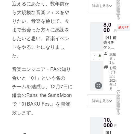
タ
迎えるにあたり、数年前か
ー
ン
詳細を見る
を
（ス
選
ら大規模な音楽フェスをや
択
テッ
す
る
カー
りたい、音楽を通じて、今
8,0
size5c
残り47
m×5cm
00
まで出会った方々に感謝を
円
）
【4】前
したいと思い、音楽イベン
売りチ
トをやることになりまし
ケッ
ト 50
支援
た。
枚限定
者：
3人
（イベ
お届
音楽エンジニア・PAの知り
ント限
け予
定Tシャ
定：
合いと「01」という名の
ツ付
2024
年12
き、1
チームを結成し、12月7日に
こ
月
点）
の
リ
鎌倉のRans the Sun&Moon
タ
ー
（イベ
ン
詳細を見る
を
で『01BAKU Fes.』を開催
ント当
選
択
日は30
す
致します。
る
枚限定
10,
で販
売）
000
円
【5】
（イベ