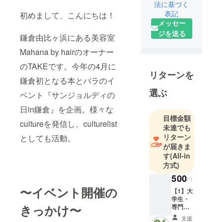
法に基づく
表記
初めまして、こんにちは！
メッセー
ジを送る
鎌倉由比ヶ浜にある美容室
Mahana by hairのオーナー
のTAKEです。今年の4月に
リターンを
鎌倉初となる本とバラのイ
選ぶ
ベント『サンジョルディの
日in鎌倉』を企画。様々な
目標金額
cultureを発信し、culturelist
未達でも
リターン
としても活動。
が届きま
す
(All-in
方式)
500
円
〜イベント開催の
【1】大
学生・
きっかけ〜
専門限
定 前
支援