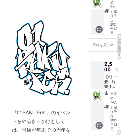
売りチ
者：
ケット
0人
お届
（イベ
け予
ント限
定：
定ス
2024
年12
テッ
こ
月
カー付
の
リ
き、1
タ
ー
点）
ン
詳細を見る
を
選
択
（ス
す
る
テッ
2,5
カー
size5c
00
円
m×5cm
【2】一
）
般 前
売りチ
ケッ
支援
ト
者：
24人
（イベ
お届
ント限
『01BAKU Fes.』のイベン
け予
定ス
定：
テッ
2024
トをやるきっかけとして
年12
カー付
こ
月
は、当店が年末で10周年を
き、1
の
リ
点）