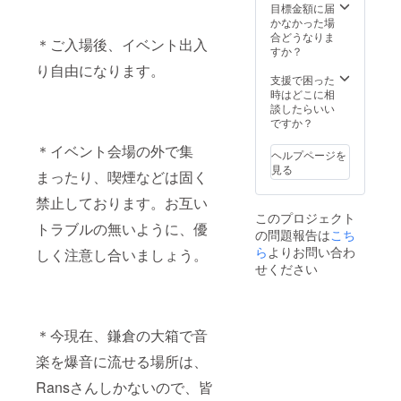
2024年
よりお
目標金額に届
ズに特
12月15
選び下
かなかった場
に決ま
日から
さい。
合どうなりま
りはあ
＊ご入場後、イベント出入
掲載が
T
すか？
りませ
始まり
シャツ
ん。 ・
り自由になります。
ます。
の有無
支援で困った
注意事
それ以
をお選
時はどこに相
項：支
降。事
び下さ
談したらいい
援時、
業が存
い。
ですか？
必ず備
続する
【Insta
考欄に
＊イベント会場の外で集
限り掲
gramで
掲載を
ヘルプページを
載いた
協賛
希望さ
見る
まったり、喫煙などは固く
しま
店・企
れるお
す。 ・
業とし
名前を
禁止しております。お互い
掲載方
て宣伝
ご記入
このプロジェクト
法：店
する内
くださ
トラブルの無いように、優
の問題報告は
こち
舗・企
容】 ・
い。 ロ
業店の
掲載期
ら
よりお問い合わ
ゴやバ
しく注意し合いましょう。
紹介
間：
ナーな
せください
文、ロ
2024年
どの画
ゴ・バ
12月15
像の受
ナー掲
日から
け渡し
載。掲
掲載が
につい
＊今現在、鎌倉の大箱で音
載サイ
始まり
ては、
ズに特
ます。
プロ
楽を爆音に流せる場所は、
に決ま
それ以
ジェク
りはあ
降。事
ト終了
Ransさんしかないので、皆
りませ
業が存
後にお