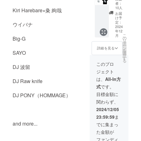
枚限定
了後、
き、1
（ボ
者：
感謝
点）
ディは
10人
Kiri Harebare×粂 絢哉
（01BA
メッ
ビック
お届
KU Fes.
セージ1
（イベ
シル
け予
Tシャツ
点）
ント限
定：
エット
ウイバナ
付き、1
2024
定ス
になり
年12
点）
（次の
テッ
ます）
こ
月
イベン
カー付
の
Big-G
カ
リ
（クラ
ト10名
き、1
タ
ラーは
ー
ファン
無料招
点）
ン
白、黒
詳細を見る
を
限定T
SAYO
待、1
選
よりお
択
シャツ
店）
（Insta
す
選び下
る
になり
gramで
さい。
このプロ
DJ 波留
ます）
（ス
協賛
ジェクト
テッ
店・企
Tシャ
（イベ
カーサ
業とし
ツ、ス
は、
All-In方
DJ Raw knife
ント限
イズ
て宣
テッ
式
です。
定ス
5cm×5
伝）
カーの
テッ
cm）
有無を
目標金額に
DJ PONY（HOMMAGE）
カー付
T
（イベ
お選び
関わらず、
き、1
シャツ
ント終
下さ
点）
サイズ
了後、
い。
2024/12/05
S.M.L.X
感謝
【Insta
23:59:59
ま
（ス
Lよりお
メッ
gramで
テッ
and more...
選びく
セージ1
協賛
でに集まっ
カー
ださ
点）
店・企
た金額が
size5c
い。
業とし
m×5cm
（次の
て宣伝
ファンディ