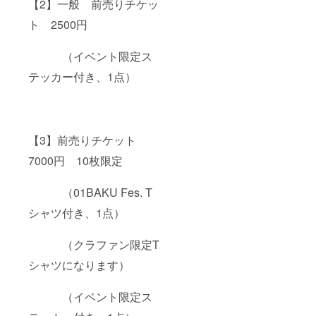
【2】一般 前売りチケッ
ださ
名前を
い。
ご記入
ト 2500円
【次の
くださ
イベン
い。 ロ
ト予定
ゴやバ
（イベント限定ス
につい
ナーな
て】
どの画
テッカー付き、1点）
2025年
像の受
8月〜12
け渡し
月を予
につい
定して
ては、
いま
プロ
【3】前売りチケット
す。
ジェク
ト終了
7000円 10枚限定
後にお
送りす
るメー
（01BAKU Fes. T
ルをご
確認く
シャツ付き、1点）
ださ
い。
【次の
（クラファン限定T
イベン
シャツになります）
ト予定
につい
て】
（イベント限定ス
2025年
8月〜12