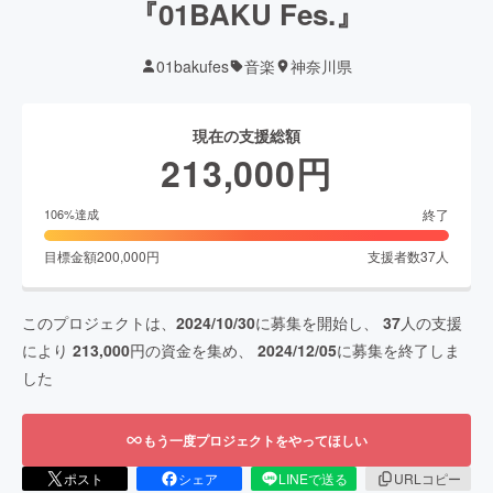
『01BAKU Fes.』
01bakufes
音楽
神奈川県
現在の支援総額
213,000
円
終了
106
%達成
目標金額
200,000
円
支援者数
37
人
このプロジェクトは、
2024/10/30
に募集を開始し、
37
人の支援
により
213,000
円の資金を集め、
2024/12/05
に募集を終了しま
した
もう一度プロジェクトをやってほしい
ポスト
シェア
LINEで送る
URLコピー