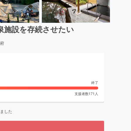
泉施設を存続させたい
府
終了
支援者数
171
人
ました