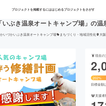
プロジェクトを掲載するには
はじめる
プロジェクトをさがす
「いぶき温泉オートキャンプ場」の温
かいづかいぶき温泉オートキャンプ場
まちづくり・地域活性化
大阪
注目のリターン
注目の新着プロジェクト
募集終了が近いプロジェクト
も
現在の
音楽
舞台・パフォーマンス
2,
ゲーム・サービス開発
フード・飲食店
202%
書籍・雑誌出版
アニメ・漫画
目標金額は1
支援者
チャレンジ
ビューティー・ヘルスケ
17