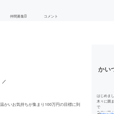
仲間募集
コメント
1
かい
 ／
はじめまし
木々に囲
温かいお気持ちが集まり100万円の目標に到
で
自然に囲