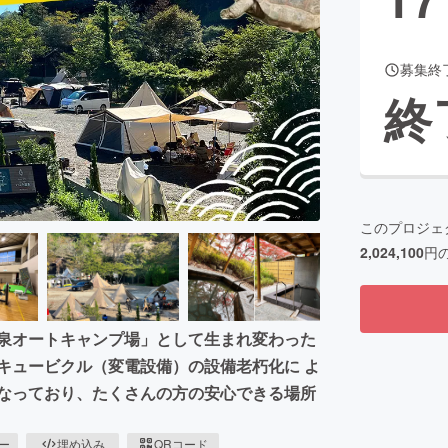
募集終
CAMPFIRE for Social Good
CAMPFIRE Creation
終
CAMPFIREふるさと納税
machi-ya
コミュニティ
このプロジェ
2,024,100
円
温泉オートキャンプ場」として生まれ変わった
キュービクル（変電設備）の設備老朽化に よ
もなっており、たくさんの方の安心できる場所
ピー
埋め込み
QRコード