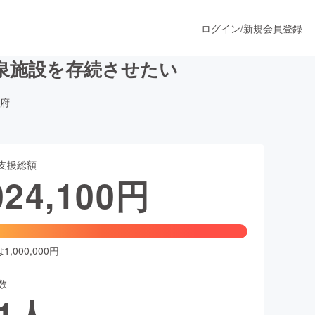
ログイン
/
新規会員登録
泉施設を存続させたい
府
うすぐ公開されます
支援総額
プロダクト
024,100
円
ファッション
スポーツ
,000,000円
数
ア
ソーシャルグッド
1
人