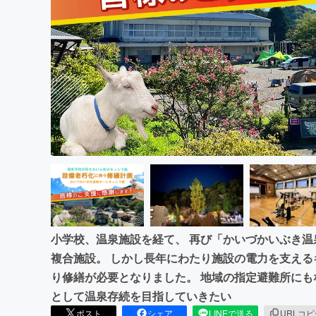
まちづくり・地域活性化
小学校、温泉施設を経て、 再び「かいづかいぶき
複合施設。 しかし長年にわたり施設の電力を支える
り修繕が必要となりました。 地域の指定避難所に
として温泉存続を目指していきたい
ポスト
シェア
LINEで送る
URLコ