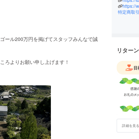
https://i
綺麗な星
https:/
雨でも遊
特定商取
のキャン
ゴール200万円を掲げてスタッフみんなで誠
リターン
ころよりお願い申し上げます！
目
詳細を見