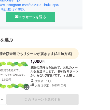
buki-onsen.jp/
空も満喫、天然温泉も満喫でき、
/www.instagram.com/kaizuka_ibuki_spa/
べる施設でお子様も楽しめるファミリーにおすすめ
引法に基づく表記
プ場です！
メッセージを送る
を選ぶ
標金額未達でもリターンが届きます
(All-in方式)
1,000
円
感謝の気持ちを込めて、お礼のメー
ルをお送りします。 特別なリターン
がいらない方向けです。 ※ 上乗せ支
援も大歓迎です！ ※ 応援コメントも
支援者：11人
励みになります！
お届け予定：2025年03月
このリターンを選択する
る