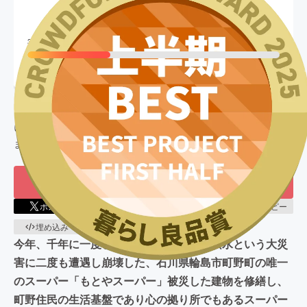
6,778,600
円
終了
33
%達成
目標金額
20,000,000
円
支援者数
449
人
このプロジェクトは、
2024/12/05
に募集を開始し、
449
人の支援
により
6,778,600
円の資金を集め、
2025/02/22
に募集を終了し
ました
もう一度プロジェクトをやってほしい
168
ポスト
シェア
LINEで送る
URLコピー
埋め込み
QRコード
今年、千年に一度と呼ばれた大地震と大洪水という大災
害に二度も遭遇し崩壊した、石川県輪島市町野町の唯一
のスーパー「もとやスーパー」被災した建物を修繕し、
町野住民の生活基盤であり心の拠り所でもあるスーパー