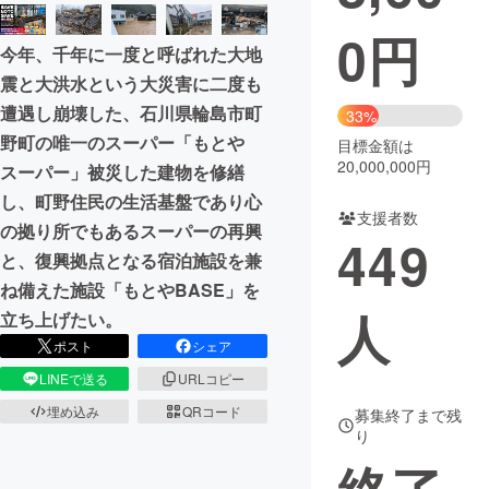
0
円
まちづくり・地域活性化
今年、千年に一度と呼ばれた大地
震と大洪水という大災害に二度も
CAMPFIRE for Social Good
CAMPFIRE Creation
遭遇し崩壊した、石川県輪島市町
33%
CAMPFIREふるさと納税
machi-ya
コミュニティ
野町の唯一のスーパー「もとや
目標金額は
20,000,000円
スーパー」被災した建物を修繕
し、町野住民の生活基盤であり心
支援者数
の拠り所でもあるスーパーの再興
449
と、復興拠点となる宿泊施設を兼
ね備えた施設「もとやBASE」を
人
立ち上げたい。
ポスト
シェア
LINEで送る
URLコピー
埋め込み
QRコード
募集終了まで残
り