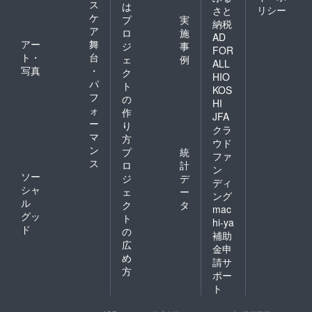
ス
は
リシー
さと
ケ
プ
実
納税
ア
ロ
施
AD
アー
舞
ジ
事
FOR
ト・
台
ェ
例
ALL
写真
・
ク
HIO
パ
ト
KOS
フ
の
HI
ォ
作
JFA
ー
り
クラ
マ
方
ウド
ン
プ
統
ファ
ス
ロ
計
ン
ソー
ジ
デ
ディ
シャ
ェ
ー
ング
ル
ク
タ
mac
グッ
ト
hi-ya
ド
の
補助
広
金申
め
請サ
方
ポー
ト