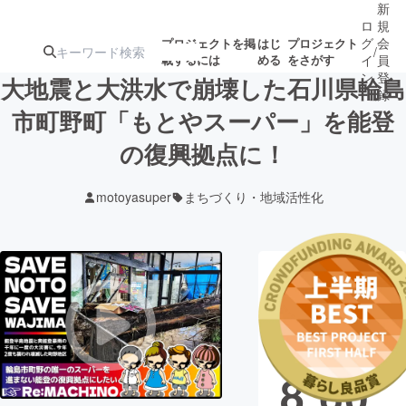
新
ロ
規
グ
会
プロジェクトを掲
はじ
プロジェクト
/
載するには
める
をさがす
イ
員
ン
登
大地震と大洪水で崩壊した石川県輪島
録
市町野町「もとやスーパー」を能登
の復興拠点に！
人気のプロ
注目のリ
注目の新着プロ
募集終了が近いプ
もうすぐ公開
ジェクト
ターン
ジェクト
ロジェクト
されます
motoyasuper
まちづくり・地域活性化
アート・写真
音楽
現在の支援総
テクノロジー・ガジェット
ゲーム・サ
額
6,77
映像・映画
書籍・雑誌
8,60
ビジネス・起業
チャレンジ