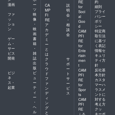
約
RE
漫画
ー
CA
説
細則
for
ツ
MP
明
プライ
Soci
ファ
映
FI
会
バシー
al
ッ
像
RE
・
ポリ
Goo
ショ
・
ア
相
シー
d
ン
映
カ
談
特定商
CAM
画
デ
会
取引法
PFI
ゲー
書
ミ
に基づ
RE
ム・
籍
ー
く表記
for
サー
・
と
情報セ
Ente
ビス
雑
は
キュリ
rtain
開発
誌
ク
サ
ティ方
men
出
ラ
ポ
針
t
版
ウ
ー
反社基
CAM
ビジ
ビ
ド
ト
本方針
PFI
ネ
ュ
フ
サ
カスタ
RE
ス・
ー
ァ
ー
マーハ
for
起業
テ
ン
ビ
ラスメ
Spor
ィ
デ
ス
ントに
ts
ー
ィ
対する
CAM
・
ン
考え方
PFI
ヘ
グ
クッ
RE
ル
と
キーポ
ふる