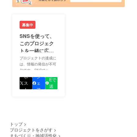
募集中
SNSを使って、
このプロジェク
トを一緒に広め
ましょう！
プロジェクトの達成に
は、情報の発信が不可
欠です。SNSでシェア
LIN
をして、あなたが応援
ポ
シ
Eで
しているプロジェクト
ス
ェ
送
の良さを知ってもらい
ト
ア
る
ましょう！
トップ
>
プロジェクトをさがす
>
まちづくり・地域活性化
>