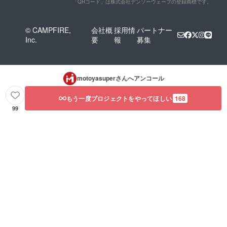
「QRコード」は株式会社デンソーウェーブの登録商標です。
© CAMPFIRE,
会社概
採用情
パートナー
Inc.
要
報
募集
motoyasuper
さんへアンコール
もう一度プロジェクトをやってほしい
168
99