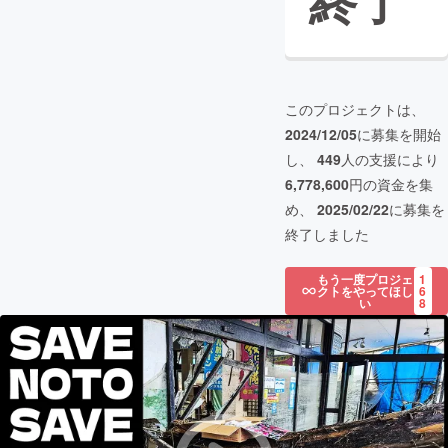
終了
このプロジェクトは、
2024/12/05
に募集を開始
し、
449
人の支援により
6,778,600
円の資金を集
め、
2025/02/22
に募集を
終了しました
もう一度プロジェ
1
クトをやってほし
6
い
8