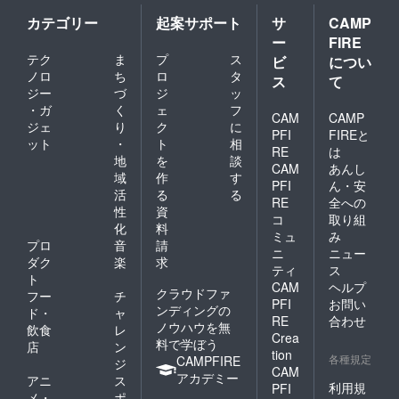
カテゴリー
起案サポート
サ
CAMP
ー
FIRE
テク
ま
プ
ス
ビ
につい
ノロ
ち
ロ
タ
ス
て
ジー
づ
ジ
ッ
・ガ
く
ェ
フ
CAM
CAMP
ジェ
り
ク
に
PFI
FIREと
ット
・
ト
相
RE
は
地
を
談
CAM
あんし
域
作
す
PFI
ん・安
活
る
る
RE
全への
性
資
コ
取り組
化
料
ミュ
み
プロ
音
請
ニ
ニュー
ダク
楽
求
ティ
ス
ト
CAM
ヘルプ
クラウドファ
フー
チ
PFI
お問い
ンディングの
ド・
ャ
RE
合わせ
ノウハウを無
飲食
レ
Crea
料で学ぼう
店
ン
tion
各種規定
CAMPFIRE
ジ
CAM
アカデミー
アニ
ス
利用規
PFI
メ・
ポ