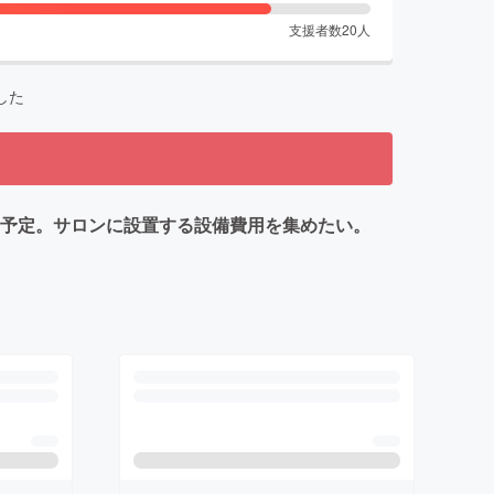
支援者数
20
人
した
ン予定。サロンに設置する設備費用を集めたい。