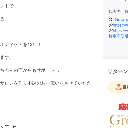
ントで
代表の、
る
1Growu
カイロプ
https:/
12年！
https:/
特定商取
様々なお
ボディケアを12年！
お客様の
ます。
らもサポ
ちろん内面からもサポートし
リターン
個々のニ
不調のお
サロンを作り不調のお手伝いをさせていただ
目
いこと