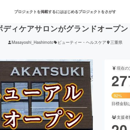
プロジェクトを掲載するには
はじめる
プロジェクトをさがす
ボディケアサロンがグランドオープン
Masayoshi_Hashimoto
ビューティー・ヘルスケア
三重県
注目のリターン
注目の新着プロジェクト
募集終了が近いプロジェクト
も
現在の
音楽
舞台・パフォーマンス
27
ゲーム・サービス開発
フード・飲食店
92%
書籍・雑誌出版
アニメ・漫画
目標金額は3
支援者
チャレンジ
ビューティー・ヘルスケ
20