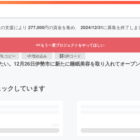
人の支援により
277,000
円の資金を集め、
2024/12/31
に募集を終了しま
もう一度プロジェクトをやってほしい
RLコピー
埋め込み
QRコード
たい。12月26日伊勢市に新たに睡眠美容を取り入れてオープ
ェックしています