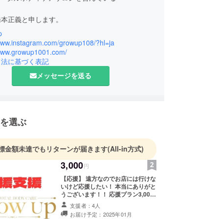
橋本正義と申します。
p
ラクターとして、約１８年！トータルボディケアを
/www.instagram.com/growup108/?hl=ja
/www.growup1001.com/
引法に基づく表記
悩みの方の施術をさせてもらっております。
メッセージを送る
ご要望に対応できるように、外見はもちろん内面か
ートし
を選ぶ
ーズに合わせた、誰でも気軽に通えるサロンを作り
手伝いをさせていただきます。
標金額未達でもリターンが届きます
(All-in方式)
3,000
円
【応援】 遠方なのでお店には行けな
いけど応援したい！ 本当にありがと
うございます︎！！ 応援プラン3,000
円 ご支援頂いた方の任意のお名前を
支援者：4人
掲載したボードをお店に飾らせてい
お届け予定：2025年01月
ただきます。 ・掲載期間：25年1月