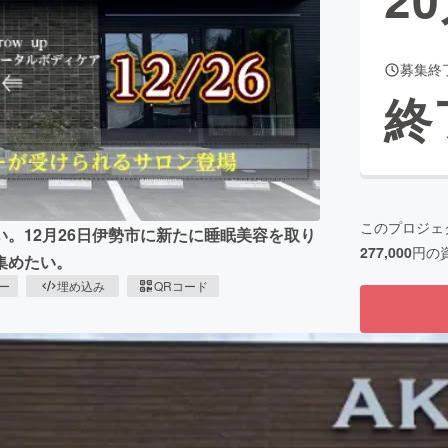
募集終
CAMPFIRE for Social Good
CAMPFIRE Creation
終
CAMPFIREふるさと納税
machi-ya
コミュニティ
このプロジェ
。12月26日伊勢市に新たに睡眠美容を取り
277,000
円の
集めたい。
ピー
埋め込み
QRコード