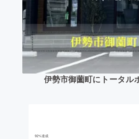
伊勢市御薗町にトータル
92
%達成