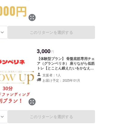
初旬から1年間掲載 ・掲載方法：任
意のお名前を頂き、ボードを作成
し、お店に飾らせていただきます。
・注意事項：支援時、必ず備考欄に
掲載を希望されるお名前をご記入く
ださい（掲載を希望しない方は無し
このリターンを選択する
とご記入ください）
る
3,000
円
【体験型プラン】 骨盤底筋専用チェ
ア（グランペリネ） 座りながら低筋
トレ【とことん鍛えたいをかなえ
る】 『脱がない』『動かない』『疲
支援者：1人
れない』 運動嫌いな方ほど変化に気
お届け予定：2025年01月
づく。 たった30分の骨盤底筋専用
チェア30分体験プラン！ ・ご予約
の時に、スタッフにクラウドファン
ディングで支援をした旨をお声掛け
ください。 ・ご利用の際には事前の
ご予約が必要となります。 ※「法令
に基づく医療、診療行為ではござい
ません。効果には個人差がございま
このリターンを選択する
る
すことをあらかじめご了承くださ
い。」 ・有効期間：2025年1月2
日〜2025年6月30日までの6ヶ月間