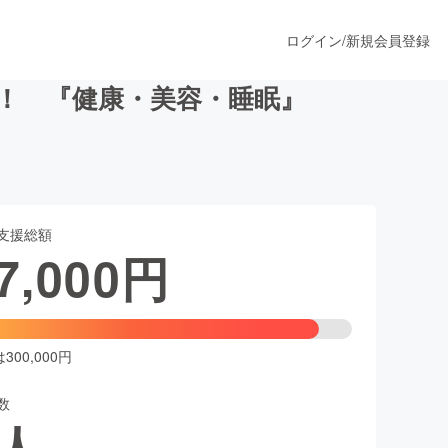
ログイン
/
新規会員登録
！ 『健康・美容・睡眠』
うすぐ公開されます
支援総額
プロダクト
7,000
円
ファッション
スポーツ
00,000円
数
ア
ソーシャルグッド
人