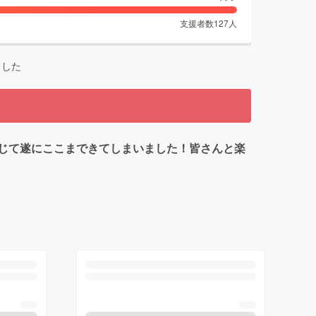
支援者数
127
人
ました
じて遂にここまできてしまいました！皆さんと楽