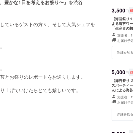
に、豊かな1日を考えるお祭り〜』
を渋谷
3,500
円
【海苔祭り１部の
よる海苔ワー
しているゲストの方々、そして人気シェフを
「生産者の想
こと」 「サ
支援者：1
イベント当日
お届け予定
。
詳細を見
。
5,000
円
苔とお祭りのレポートをお送りします。
【海苔祭り ２部
スパーティー
り上げていけたらとても嬉しいです。
んによる海苔
支援者：1
お届け予定
詳細を見