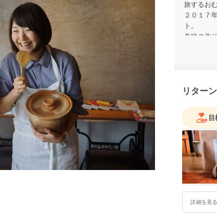
旅するお
２０１７
ト。
各地の作
ぶ旅をし
「おむす
中。
リターン
目
詳細を見