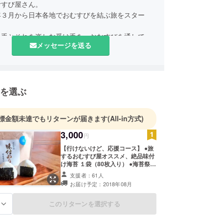
むすび屋さん。
年３月から日本各地でおむすびを結ぶ旅をスター
り手とそれを楽しむ受け手を、おむすびを通して結
メッセージを送る
ています。
びが好き」が共通点のさくらと香菜の２人で活動
を選ぶ
標金額未達でもリターンが届きます
(All-in方式)
3,000
円
【行けないけど、応援コース】 ●旅
するおむすび屋オススメ、絶品味付
け海苔 １袋（80枚入り） ●海苔祭り
ご報告レポート ●お礼のお手紙
支援者：61人
お届け予定：2018年08月
このリターンを選択する
る