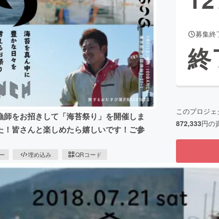
募集終
CAMPFIRE for Social Good
CAMPFIRE Creation
終
CAMPFIREふるさと納税
machi-ya
コミュニティ
このプロジェ
漁師をお招きして「海苔祭り」を開催しま
872,333
円の
た！皆さんと楽しめたら嬉しいです！ご参
ピー
埋め込み
QRコード