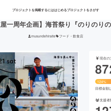
プロジェクトを掲載するには
はじめる
プロジェクトをさがす
屋一周年企画】海苔祭り『のりのり
musundehiraite
フード・飲食店
注目のリターン
注目の新着プロジェクト
募集終了が近いプロジェクト
も
現在の
音楽
舞台・パフォーマンス
87
ゲーム・サービス開発
フード・飲食店
124%
書籍・雑誌出版
アニメ・漫画
目標金額は7
支援者
チャレンジ
ビューティー・ヘルスケ
12