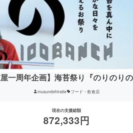
屋一周年企画】海苔祭り『のりのり
musundehiraite
フード・飲食店
現在の支援総額
872,333
円