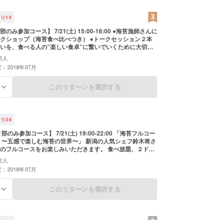
残り
15
み参加コース】 7/21(土) 15:00-18:00 ●海苔漁師さんに
クショップ（海苔食べ比べつき） ●トークセッション２本
いを、食べる人の”楽しい食卓”に繋いでいくために大切な
スティナブルな世界を目指す仕組みのつくり方・育て方」 ※
5人
は受付にお名前をお伝えください
：2018年07月
このリターンを選択する
る
残り
38
のみ参加コース】 7/21(土) 19:00-22:00 「海苔フルコー
 〜五感で楽しむ海苔の世界〜」 新潟の人気シェフ鈴木将さ
のフルコースをお楽しみいただきます。 食べ放題、２ドリ
ンク付き。 ※イベント当日は受付にお名前をお伝えください
2人
：2018年07月
このリターンを選択する
る