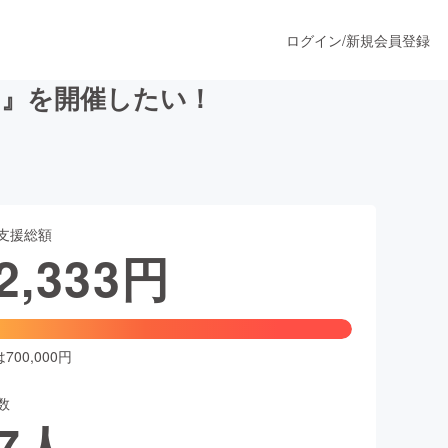
ログイン
/
新規会員登録
の』を開催したい！
うすぐ公開されます
支援総額
プロダクト
2,333
円
ファッション
スポーツ
00,000円
数
ア
ソーシャルグッド
7
人