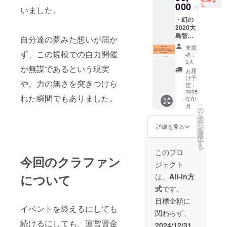
ジなど
000
・アー
し
円
いました。
の各種
カイブ
・幻の
配布物
ブック
2020大
やデッ
・お礼
島智子
ドス
のメッ
自分達の夢みた想いが届か
ビジュ
トック
セージ
支援
アル
グッズ
ず、この規模での自力開催
者：
セット
などを
5人
が無謀であるという現実
（タオ
10数点
お届
ル、ク
詰め込
け予
や、力の無さを突きつけら
リア
んだお
定：
ファイ
2025
楽しみ
れた瞬間でもありました。
年01
ル、ふ
セット
こ
月
せん、
になり
の
リ
軍手、
ます。
タ
ー
AAAパ
＊何が
ン
詳細を見る
を
ス、リ
届くか
選
択
ストバ
はラン
す
る
ンド）
ダムで
このプロ
・ポス
今回のクラファン
す ・
ジェクト
ター・
アーカ
フライ
イブ
は、
All-In方
について
ヤーな
ブック
式
です。
どの印
・お礼
刷物
のメッ
目標金額に
セット
セージ
イベントを終えるにしても
関わらず、
（2014
〜
続けるにしても、運営資金
2024/12/31