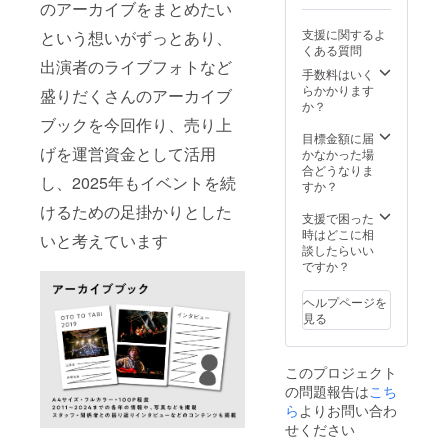
のサイ
のアーカイブをまとめたい
ズを指
支援に関するよ
という想いがずっとあり、
定いた
くある質問
だきま
出演者のライブフォトなど
す
手数料はいく
【キッ
らかかります
盛りだくさんのアーカイブ
ズ100-
か？
160、
ブックを今回作り、売り上
S、M、
目標金額に届
L、
げを運営資金として活用
かなかった場
XL】）
合どうなりま
し、2025年もイベントを続
・アー
すか？
カイブ
けるための足掛かりとした
ブック
支援で困った
・お礼
時はどこに相
いと考えています
のメッ
談したらいい
セージ
ですか？
ヘルプページを
見る
このプロジェクト
の問題報告は
こち
ら
よりお問い合わ
せください