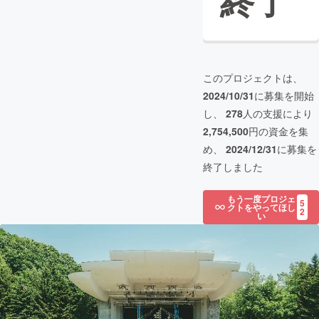
終了
このプロジェクトは、
2024/10/31
に募集を開始
し、
278
人の支援により
2,754,500
円の資金を集
め、
2024/12/31
に募集を
終了しました
もう一度プロジェ
5
クトをやってほし
2
い