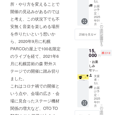
・過去
10数点
5人
所・やり方を変えることで
のTシャ
詰め込
お届
ツ（M
んだお
け予
開催の見込みがあるのでは
サイ
楽しみ
定：
ズ）＋
2025
セット
と考え、この状況下でも不
年01
タオ
になり
こ
月
ル、ポ
安無く音楽を楽しめる場所
ます。
の
リ
スト
＊何が
タ
ー
を作りたいという想いか
カー
届くか
ン
詳細を見る
を
ド、ス
はラン
選
択
ら、2020年9月に札幌
テッ
ダムで
す
る
カー、
す ・
PARCOの屋上で100名限定
15,
缶バッ
アーカ
残り12
ジなど
000
イブ
のライブを経て、2021年6
円
の各種
ブック
・お楽
配布物
・お礼
月に札幌芸術の森 野外ス
しみ
やデッ
のメッ
セット
テージでの開催に踏み切り
ドス
セージ
【キッ
トック
支援
ました。
ズサイ
グッズ
者：
ズ】 ・
などを
3人
これはコロナ禍での開催と
過去のT
10数点
お届
シャツ
詰め込
け予
いう点や、会場の広さ・会
（キッ
んだお
定：
ズサイ
2025
楽しみ
場に見合ったステージ機材
年01
ズ）＋
セット
こ
月
タオ
になり
関係の増大など、OTO TO
の
リ
ル、ポ
ます。
タ
ー
スト