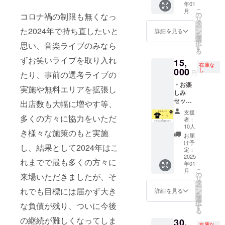
年01
デッド
こ
月
ストッ
の
コロナ禍の制限も無くなっ
リ
クグッ
タ
ー
ズ、各
た2024年で持ち直したいと
ン
詳細を見る
を
種配布
選
択
思い、音楽ライブのみなら
物など
す
る
を数点
ずお笑いライブを取り入れ
15,
詰め込
在庫な
んだお
000
し
円
たり、事前の選考ライブの
楽しみ
・お楽
セット
実施や無料エリアを拡張し
しみ
＊何が
セット
届くか
出店数も大幅に増やす等、
【XLサ
はラン
支援
イズ】
多くの方々に協力をいただ
ダムで
者：
・過去
す ＊T
10人
き様々な施策のもと実施
のTシャ
シャツ
お届
ツ（XL
のサイ
け予
し、結果として2024年はこ
サイ
ズを指
定：
ズ）＋
2025
定いた
れまでで最も多くの方々に
年01
タオ
だきま
こ
月
ル、ポ
す
の
来場いただきましたが、そ
リ
スト
【キッ
タ
ー
カー
ズ100-
れでも目標には届かず大き
ン
詳細を見る
を
ド、ス
160、
選
択
な負債が残り、ついに今後
テッ
S、M、
す
る
カー、
L、
の継続が難しくなってしま
30,
缶バッ
XL】）
在庫な