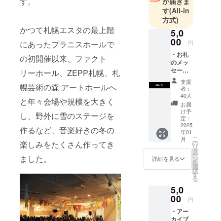
す。
が届きま
す
(All-in
方式)
かつて札幌エスタの最上階
5,0
00
にあったプラニスホールで
円
・お礼
の初開催以来、ファクト
のメッ
セージ
リーホール、ZEPP札幌、札
＊応援
支援
幌芸術の森 アートホールへ
プラ
者：
ン。
40人
と年々会場や規模を大きく
アーカ
お届
イブ
け予
し、野外に雪のステージを
ブック
定：
のお届
2025
作るなど、音楽好きの冬の
年01
けなし
こ
月
のプラ
の
楽しみをたくさん作ってき
リ
ンです
タ
ー
ました。
ン
詳細を見る
を
選
択
す
る
5,0
00
円
・アー
カイブ