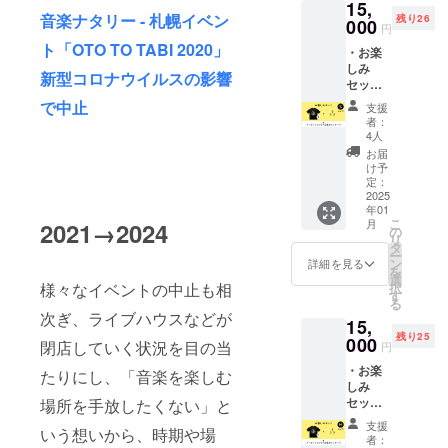
15,
音楽ナタリー - 札幌イベン
残り26
000
円
ト「OTO TO TABI 2020」
・お楽
しみ
新型コロナウイルスの影響
セット
【Sサイ
で中止
支援
ズ】 ・
者：
過去のT
4人
シャツ
お届
（Sサイ
け予
ズ）＋
定：
タオ
2025
年01
ル、ポ
こ
月
2021→2024
スト
の
リ
カー
タ
ー
ド、ス
ン
詳細を見る
を
テッ
選
様々なイベントの中止も相
択
カー、
す
る
缶バッ
次ぎ、ライブハウスなどが
15,
ジなど
残り25
の各種
000
閉店していく状況を目の当
円
配布物
・お楽
やデッ
たりにし、「音楽を楽しむ
しみ
ドス
セット
場所を手放したくない」と
トック
【Mサ
グッズ
支援
いう想いから、時期や場
イズ】
などを
者：