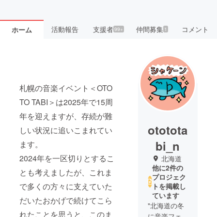
活動報告
支援者
仲間募集
コメント
ホーム
99+
1
札幌の音楽イベント＜OTO
TO TABI＞は2025年で15周
年を迎えますが、存続が難
ototota
しい状況に追いこまれてい
bi_n
ます。
2024年を一区切りとするこ
北海道
他に2件の
とも考えましたが、これま
プロジェク
で多くの方々に支えていた
トを掲載し
ています
だいたおかげで続けてこら
"北海道の冬
れたことを思うと、このま
に音楽フェ