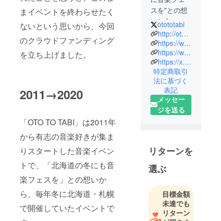
スを"との想
まイベントを終わらせたく
いから、た
otototabi
ないという思いから、今回
だの音楽好
http://otototabi.com
のクラウドファンディング
きが集まっ
https://www.instagram.com/otototabi/
https://www.facebook.com/otototabi
て2011年に
を立ち上げました。
https://x.com/otototabi
スタートし
特定商取引
たインディ
法に基づく
ペンデント
表記
2011→2020
の音楽イベ
メッセー
ントです。
ジを送る
「OTO TO TABI」は2011年
から有志の音楽好きが集ま
リターンを
りスタートした音楽イベン
トで、「北海道の冬にも音
選ぶ
楽フェスを」との想いか
ら、毎年冬に北海道・札幌
目標金額
未達でも
で開催していたイベントで
リターン