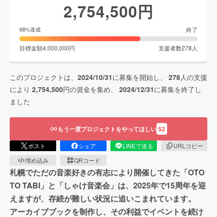
2,754,500
円
終了
68
%達成
目標金額
4,000,000
円
支援者数
278
人
このプロジェクトは、
2024/10/31
に募集を開始し、
278
人の支援
により
2,754,500
円の資金を集め、
2024/12/31
に募集を終了し
ました
もう一度プロジェクトをやってほしい
52
ポスト
シェア
LINEで送る
URLコピー
埋め込み
QRコード
札幌でただの音楽好きの有志により開催してきた「OTO
TO TABI」と「しゃけ音楽会」は、2025年で15周年を迎
えますが、存続が難しい状況に追いこまれています。
アーカイブブックを制作し、その利益でイベントを続け