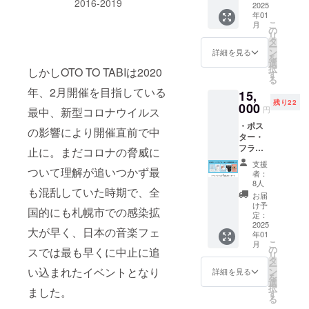
2016-2019
ファイ
2025
年01
ル、ふ
こ
月
せん、
の
リ
AAAパ
タ
ー
ス、企
ン
詳細を見る
を
業タオ
選
択
しかしOTO TO TABIは2020
ル、チ
す
る
ケット
年、2月開催を目指している
15,
他） ・
残り22
アーカ
000
円
最中、新型コロナウイルス
イブ
・ポス
ブック
の影響により開催直前で中
ター・
・お礼
フライ
のメッ
止に。まだコロナの脅威に
ヤーな
セージ
支援
どの印
ついて理解が追いつかず最
者：
刷物
8人
も混乱していた時期で、全
セット
お届
（2012
け予
国的にも札幌市での感染拡
〜
定：
2024）
2025
大が早く、日本の音楽フェ
年01
・アー
こ
月
カイブ
の
スでは最も早くに中止に追
リ
ブック
タ
ー
・お礼
い込まれたイベントとなり
ン
詳細を見る
を
のメッ
選
択
ました。
セージ
す
る