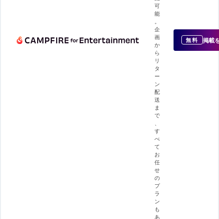
可
能
。
企
画
掲載
無料
か
ら
リ
タ
ー
ン
配
送
ま
で
、
す
べ
て
お
任
せ
の
プ
ラ
ン
も
あ