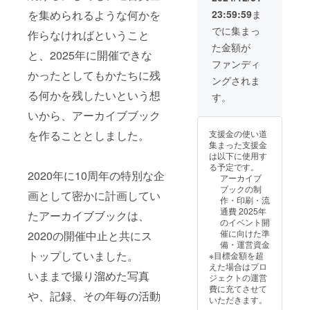
2024）
23:59:59
ま
を集められるような何かを
・お楽
しみ
でに集まっ
作らなければということ
セット
た金額が
（過去
と、2025年に開催できな
のTシャ
ファンディ
ツやタ
かったとしてもかたちに残
ングされま
オル、
ポスト
る何かを残したいという想
す。
カード
いから、アーカイブブック
などの
デッド
支援金の使い道
を作ることとしました。
ストッ
集まった支援金
クグッ
は以下に使用す
ズ、各
る予定です。
種配布
2020年に10周年の特別な企
アーカイブ
物など
ブックの制
を数点
画として密かに計画してい
作・印刷・流
詰め込
通費 2025年
たアーカイブブックは、
んだお
のイベント開
楽しみ
催に向けた準
2020の開催中止と共にス
セット
備・運営資金
＊何が
トップしていました。
※目標金額を超
届くか
えた場合はプロ
はラン
いままで撮り溜めた写真
ジェクトの運営
ダムで
費に充てさせて
す ＊T
や、記録、その年毎の活動
いただきます。
シャツ