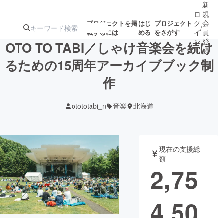
新
ロ
規
グ
会
プロジェクトを掲
はじ
プロジェクト
/
載するには
める
をさがす
イ
員
ン
登
OTO TO TABI／しゃけ音楽会を続け
録
るための15周年アーカイブブック制
作
人気のプロ
注目のリ
注目の新着プロ
募集終了が近いプ
もうすぐ公開
ジェクト
ターン
ジェクト
ロジェクト
されます
otototabi_n
音楽
北海道
アート・写真
音楽
現在の支援総
テクノロジー・ガジェット
ゲーム・サ
額
2,75
映像・映画
書籍・雑誌
4,50
ビジネス・起業
チャレンジ