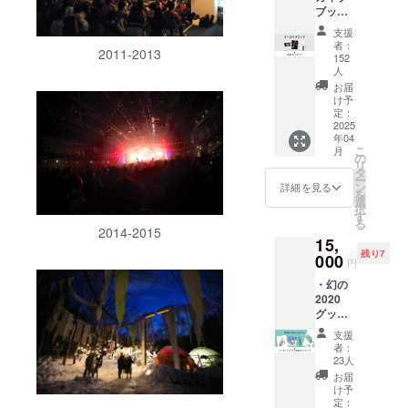
ブック
・お礼
支援
のメッ
者：
2011-2013
セージ
152
人
お届
け予
定：
2025
年04
こ
月
の
リ
タ
ー
ン
詳細を見る
を
選
択
す
る
2014-2015
15,
残り7
000
円
・幻の
2020
グッズ
セット
支援
（リス
者：
トバン
23人
ド、手
お届
袋、ク
け予
リア
定：