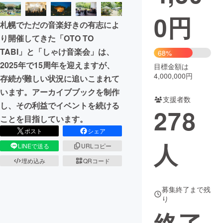
0
円
まちづくり・地域活性化
札幌でただの音楽好きの有志によ
り開催してきた「OTO TO
CAMPFIRE for Social Good
CAMPFIRE Creation
TABI」と「しゃけ音楽会」は、
68%
CAMPFIREふるさと納税
machi-ya
コミュニティ
2025年で15周年を迎えますが、
目標金額は
4,000,000円
存続が難しい状況に追いこまれて
います。アーカイブブックを制作
支援者数
し、その利益でイベントを続ける
278
ことを目指しています。
ポスト
シェア
人
LINEで送る
URLコピー
埋め込み
QRコード
募集終了まで残
り