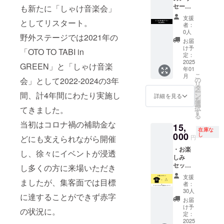
セージ
なりま
も新たに「しゃけ音楽会」
・お礼
＊さら
す。
のメッ
支援
としてリスタート。
に応援
セージ
者：
プラ
キッズT
0人
野外ステージでは2021年の
ン。
シャツ
お届
アーカ
のサイ
け予
「OTO TO TABI in
イブ
定：
ズを指
ブック
2025
定いた
GREEN」と「しゃけ音楽
年01
のお届
だきま
こ
月
けなし
の
会」として2022-2024の3年
す
リ
のプラ
タ
【キッ
ー
ンです
間、計4年間にわたり実施し
ン
ズ110-
詳細を見る
を
＊この
選
160】残
択
てきました。
リター
す
数の都
る
ンは
合で近
当初はコロナ禍の補助金な
15,
5000円
しいサ
在庫な
の応援
000
し
イズを
円
どにも支えられながら開催
プラン
お送り
・お楽
と同じ
する場
し、徐々にイベントが浸透
しみ
内容に
合がご
セット
なりま
し多くの方に来場いただき
ざいま
（過去
す。
す。
支援
のTシャ
ましたが、集客面では目標
者：
ツやタ
30人
に達することができず赤字
オル、
お届
ポスト
け予
の状況に。
カード
定：
などの
2025