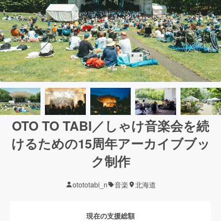
OTO TO TABI／しゃけ音楽会を続
けるための15周年アーカイブブッ
ク制作
otototabi_n
音楽
北海道
現在の支援総額