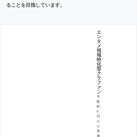
ることを目指しています。
エ
ン
タ
メ
領
域
特
化
型
ク
ラ
フ
ァ
ン
手
数
料
0
円
か
ら
実
施