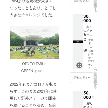
TABIよりも規模が大きく
＊何が
ン
詳細を見る
を
カー
届くか
選
択
なったこともあり、とても
ド、ス
はラン
す
る
テッ
ダムで
大きなチャレンジでした。
30,
カー、
す ・
缶バッ
000
アーカ
円
ジなど
イブ
・お礼
の各種
ブック
のメッ
配布物
・お礼
セージ
やデッ
のメッ
＊もっ
ドス
セージ
支援
と応援
トック
者：
プラ
グッズ
1人
ン。
などを
お届
アーカ
10数点
け予
イブ
詰め込
定：
ブック
2025
んだお
OTO TO TABI in
年01
のお届
楽しみ
こ
月
けなし
セット
の
GREEN（2021）
リ
のプラ
になり
タ
ー
ンです
ます。
ン
詳細を見る
を
＊この
＊何が
選
択
2022年もまだコロナが収ま
リター
届くか
す
る
ンは
はラン
らず、このまま2021年に使
50,
5000円
ダムで
の応援
000
す ・
用した野外ステージで開催
円
プラン
アーカ
・お礼
と同じ
イブ
を続けることを決め、名前
のメッ
内容に
ブック