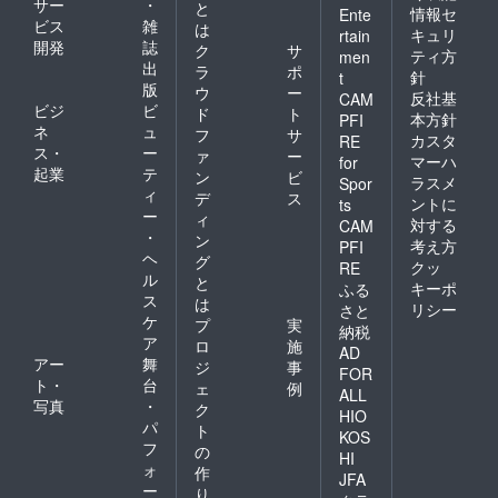
サー
・
と
情報セ
Ente
ビス
雑
は
キュリ
rtain
開発
誌
ク
サ
ティ方
men
出
ラ
ポ
針
t
版
ウ
ー
反社基
CAM
ビジ
ビ
ド
ト
本方針
PFI
ネ
ュ
フ
サ
カスタ
RE
ス・
ー
ァ
ー
マーハ
for
起業
テ
ン
ビ
ラスメ
Spor
ィ
デ
ス
ントに
ts
ー
ィ
対する
CAM
・
ン
考え方
PFI
ヘ
グ
クッ
RE
ル
と
キーポ
ふる
ス
は
リシー
さと
ケ
プ
実
納税
ア
ロ
施
AD
アー
舞
ジ
事
FOR
ト・
台
ェ
例
ALL
写真
・
ク
HIO
パ
ト
KOS
フ
の
HI
ォ
作
JFA
ー
り