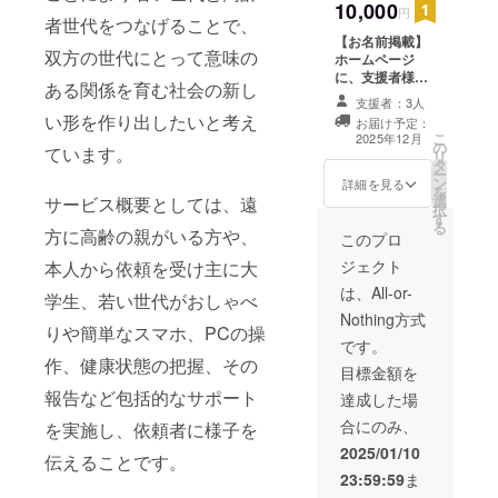
10,000
円
者世代をつなげることで、
【お名前掲載】
双方の世代にとって意味の
ホームページ
に、支援者様の
ある関係を育む社会の新し
お名前（ニック
支援者：3人
ネーム）を掲載
い形を作り出したいと考え
お届け予定：
します。 ・掲載
こ
2025年12月
の
期間：2025年2
ています。
リ
タ
月1日〜2026年2
ー
ン
月1日までの
詳細を見る
を
選
サービス概要としては、遠
12ヶ月間 ・掲載
択
す
方法：文字 ・支
る
方に高齢の親がいる方や、
援時、必ず備考
このプロ
欄に希望される
ジェクト
本人から依頼を受け主に大
お名前をご記入
ください。
は、All-or-
学生、若い世代がおしゃべ
Nothing方式
りや簡単なスマホ、PCの操
です。
作、健康状態の把握、その
目標金額を
報告など包括的なサポート
達成した場
合にのみ、
を実施し、依頼者に様子を
2025/01/10
伝えることです。
23:59:59
ま