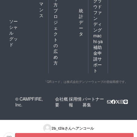
クラ
マ
方
ウド
ン
プ
統
ファ
ス
ロ
計
ン
ソー
ジ
デ
ディ
シャ
ェ
ー
ング
ル
ク
タ
mac
グッ
ト
hi-ya
ド
の
補助
広
金申
め
請サ
方
ポー
ト
「QRコード」は株式会社デンソーウェーブの登録商標です。
© CAMPFIRE,
会社概
採用情
パートナー
Inc.
要
報
募集
2b_t2is
さんへアンコール