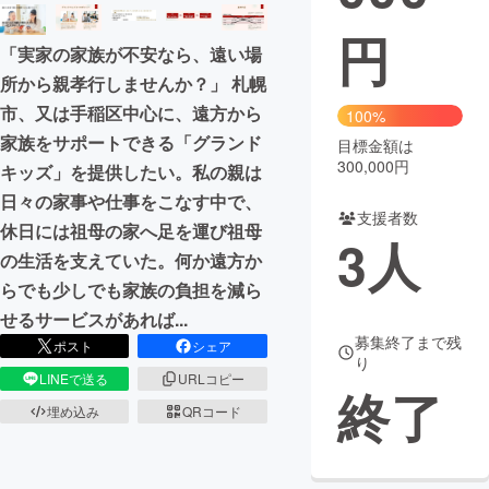
円
まちづくり・地域活性化
「実家の家族が不安なら、遠い場
所から親孝行しませんか？」 札幌
CAMPFIRE for Social Good
CAMPFIRE Creation
市、又は手稲区中心に、遠方から
100%
CAMPFIREふるさと納税
machi-ya
コミュニティ
家族をサポートできる「グランド
目標金額は
300,000円
キッズ」を提供したい。私の親は
日々の家事や仕事をこなす中で、
支援者数
休日には祖母の家へ足を運び祖母
3
人
の生活を支えていた。何か遠方か
らでも少しでも家族の負担を減ら
せるサービスがあれば...
募集終了まで残
ポスト
シェア
り
LINEで送る
URLコピー
終了
埋め込み
QRコード