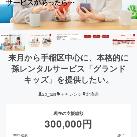
来月から手稲区中心に、本格的に
孫レンタルサービス「グランド
キッズ」を提供したい。
2b_t2is
チャレンジ
北海道
現在の支援総額
300,000
円
終了
100
%達成