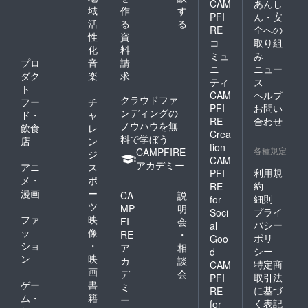
CAM
あんし
域
作
す
PFI
ん・安
活
る
る
RE
全への
性
資
コ
取り組
化
料
ミュ
み
プロ
音
請
ニ
ニュー
ダク
楽
求
ティ
ス
ト
CAM
ヘルプ
クラウドファ
フー
チ
PFI
お問い
ンディングの
ド・
ャ
RE
合わせ
ノウハウを無
飲食
レ
Crea
料で学ぼう
店
ン
tion
各種規定
CAMPFIRE
ジ
CAM
アカデミー
アニ
ス
利用規
PFI
メ・
ポ
約
RE
漫画
ー
CA
説
細則
for
ツ
MP
明
プライ
Soci
ファ
映
FI
会
バシー
al
ッ
像
RE
・
ポリ
Goo
ショ
・
ア
相
シー
d
ン
映
カ
談
特定商
CAM
画
デ
会
取引法
PFI
ゲー
書
ミ
に基づ
RE
ム・
籍
ー
く表記
for