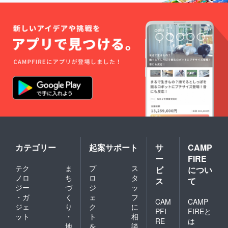
カテゴリー
起案サポート
サ
CAMP
ー
FIRE
テク
ま
プ
ス
ビ
につい
ノロ
ち
ロ
タ
ス
て
ジー
づ
ジ
ッ
・ガ
く
ェ
フ
CAM
CAMP
ジェ
り
ク
に
PFI
FIREと
ット
・
ト
相
RE
は
地
を
談