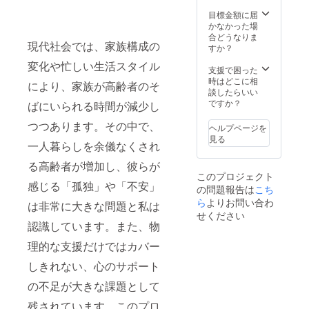
目標金額に届
かなかった場
合どうなりま
現代社会では、家族構成の
すか？
変化や忙しい生活スタイル
支援で困った
時はどこに相
により、家族が高齢者のそ
談したらいい
ですか？
ばにいられる時間が減少し
つつあります。その中で、
ヘルプページを
見る
一人暮らしを余儀なくされ
る高齢者が増加し、彼らが
このプロジェクト
感じる「孤独」や「不安」
の問題報告は
こち
ら
よりお問い合わ
は非常に大きな問題と私は
せください
認識しています。また、物
理的な支援だけではカバー
しきれない、心のサポート
の不足が大きな課題として
残されています。このプロ