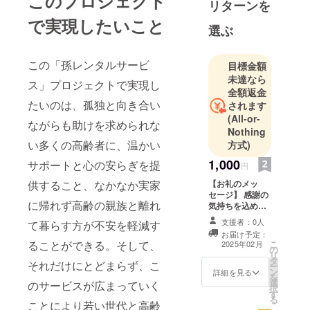
このプロジェクト
リターンを
で実現したいこと
選ぶ
この「孫レンタルサービ
目標金額
未達なら
ス」プロジェクトで実現し
全額返金
たいのは、孤独と向き合い
されます
(All-or-
ながらも助けを求められな
Nothing
い多くの高齢者に、温かい
方式)
1,000
サポートと心の安らぎを提
円
供すること、なかなか実家
【お礼のメッ
セージ】 感謝の
に帰れず高齢の親族と離れ
気持ちを込め
て、お礼のメッ
支援者：0人
て暮らす方が不安を軽減す
セージをお送り
お届け予定：
します。
ることができる。そして、
こ
2025年02月
の
リ
タ
それだけにとどまらず、こ
ー
ン
詳細を見る
を
選
のサービスが広まっていく
択
す
る
ことにより若い世代と高齢