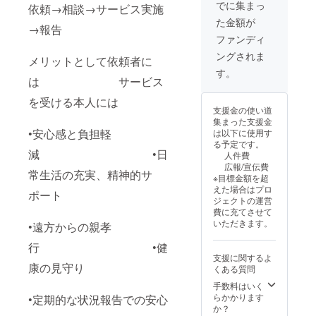
でに集まっ
依頼→相談→サービス実施
た金額が
→報告
ファンディ
ングされま
メリットとして依頼者に
す。
は サービス
を受ける本人には
支援金の使い道
集まった支援金
•安心感と負担軽
は以下に使用す
る予定です。
減 •日
人件費
広報/宣伝費
常生活の充実、精神的サ
※目標金額を超
えた場合はプロ
ポート
ジェクトの運営
費に充てさせて
いただきます。
•遠方からの親孝
行 •健
支援に関するよ
康の見守り
くある質問
手数料はいく
らかかります
•定期的な状況報告での安心
か？