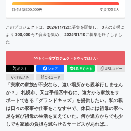
目標金額
300,000
円
支援者数
3
人
このプロジェクトは、
2024/11/12
に募集を開始し、
3
人の支援に
より
300,000
円の資金を集め、
2025/01/10
に募集を終了しまし
た
もう一度プロジェクトをやってほしい
ポスト
シェア
LINEで送る
URLコピー
埋め込み
QRコード
「実家の家族が不安なら、遠い場所から親孝行しません
か？」 札幌市、又は手稲区中心に、遠方から家族をサ
ポートできる「グランドキッズ」を提供したい。私の親
は日々の家事や仕事をこなす中で、休日には祖母の家へ
足を運び祖母の生活を支えていた。何か遠方からでも少
しでも家族の負担を減らせるサービスがあれば...