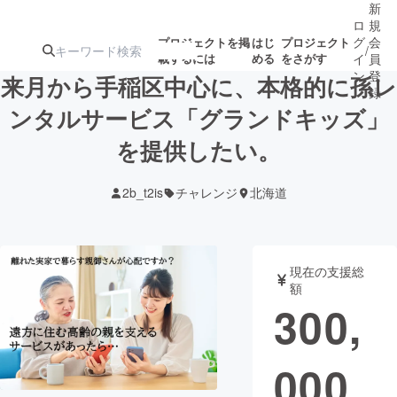
新
ロ
規
グ
会
プロジェクトを掲
はじ
プロジェクト
/
載するには
める
をさがす
イ
員
ン
登
来月から手稲区中心に、本格的に孫レ
録
ンタルサービス「グランドキッズ」
を提供したい。
人気のプロ
注目のリ
注目の新着プロ
募集終了が近いプ
もうすぐ公開
ジェクト
ターン
ジェクト
ロジェクト
されます
2b_t2is
チャレンジ
北海道
アート・写真
音楽
現在の支援総
テクノロジー・ガジェット
ゲーム・サ
額
300,
映像・映画
書籍・雑誌
000
ビジネス・起業
チャレンジ