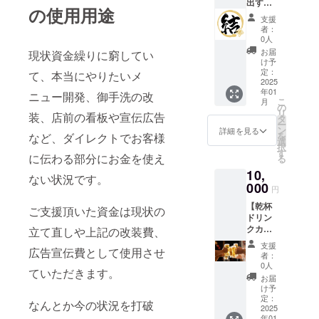
出す度
・初回
1月2
の使用用途
初回お
来店時
日〜
支援
試し提
にお渡
2027年
者：
供】 今
しいた
12月31
0人
後出す
しま
日まで
お届
現状資金繰りに窮してい
新しい
す。ス
け予
メ
タッフ
定：
て、本当にやりたいメ
ニュー
2025
にクラ
年01
を『全
ニュー開発、御手洗の改
ウド
こ
月
て』お
ファン
の
リ
装、店前の看板や宣伝広告
試しで
ディン
タ
ー
注文で
グで支
ン
詳細を見る
を
など、ダイレクトでお客様
きま
援をし
選
択
す。 ・
た旨を
す
に伝わる部分にお金を使え
る
初回の
お声掛
10,
み料金
けくだ
ない状況です。
は発生
000
さい。
円
しませ
・有効
【乾杯
ん。 ・
期間：
ご支援頂いた資金は現状の
ドリン
現金へ
2025年
クカー
立て直しや上記の改装費、
の交換
1月2
ド】 初
はでき
日〜
支援
広告宣伝費として使用させ
回使用
ませ
2027年
者：
時から1
ん。お
12月31
0人
ていただきます。
年間、
つりは
日まで
お届
来店時
でませ
け予
にカー
ん。 ・
定：
なんとか今の状況を打破
ド提示
2025
初回来
年01