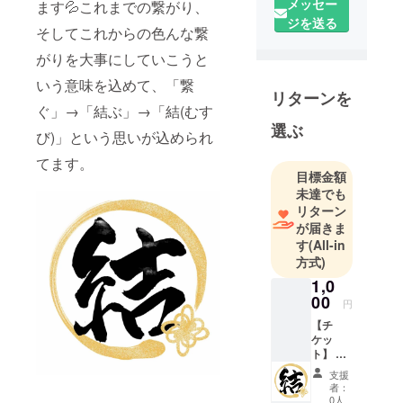
メッセー
ます💦これまでの繋がり、
ジを送る
そしてこれからの色んな繋
がりを大事にしていこうと
いう意味を込めて、「繋
リターンを
ぐ」→「結ぶ」→「結(むす
選ぶ
び)」という思いが込められ
てます。
目標金額
未達でも
リターン
が届きま
す
(All-in
方式)
1,0
00
円
【チ
ケッ
ト】 飲
食チ
支援
ケット
者：
300円分
0人