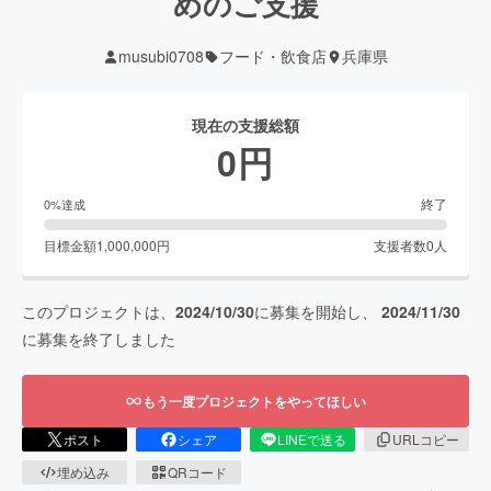
めのご支援
musubi0708
フード・飲食店
兵庫県
現在の支援総額
0
円
終了
0
%達成
目標金額
1,000,000
円
支援者数
0
人
このプロジェクトは、
2024/10/30
に募集を開始し、
2024/11/30
に募集を終了しました
もう一度プロジェクトをやってほしい
ポスト
シェア
LINEで送る
URLコピー
埋め込み
QRコード