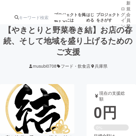
新
ロ
規
グ
会
プロジェクトを掲
はじ
プロジェクト
/
載するには
める
をさがす
イ
員
ン
登
【やきとりと野菜巻き結】お店の存
録
続、そして地域を盛り上げるための
ご支援
人気のプロ
注目のリ
注目の新着プロ
募集終了が近いプ
もうすぐ公開
ジェクト
ターン
ジェクト
ロジェクト
されます
musubi0708
フード・飲食店
兵庫県
アート・写真
音楽
現在の支援総
テクノロジー・ガジェット
ゲーム・サ
額
0
円
映像・映画
書籍・雑誌
0%
ビジネス・起業
チャレンジ
目標金額は