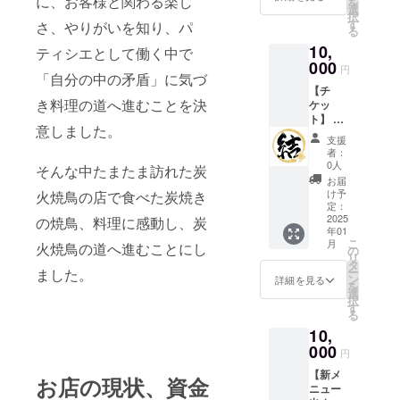
に、お客様と関わる楽し
を
でませ
1月2
選
択
ん。 ・
日〜
す
さ、やりがいを知り、パ
る
一度の
2027年
10,
お食事
ティシエとして働く中で
12月31
で1枚ま
000
日まで
円
「自分の中の矛盾」に気づ
で、併
【チ
用不可
き料理の道へ進むことを決
ケッ
です。
ト】 飲
・初回
意しました。
食チ
来店時
支援
ケット
にお渡
者：
1000円
しいた
0人
そんな中たまたま訪れた炭
分（5
しま
お届
枚） ・
す。ス
け予
火焼鳥の店で食べた炭焼き
現金へ
タッフ
定：
の交換
2025
の焼鳥、料理に感動し、炭
にクラ
年01
はでき
ウド
こ
月
火焼鳥の道へ進むことにし
ませ
ファン
の
リ
ん。お
ディン
タ
ー
ました。
つりは
グで支
ン
詳細を見る
を
でませ
援をし
選
択
ん。 ・
た旨を
す
る
一度の
お声掛
10,
お食事
けくだ
で1枚ま
000
さい。
円
で、併
・有効
【新メ
用不可
期間：
お店の現状、資金
ニュー
です。
2025年