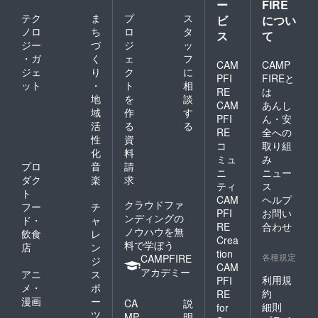
ー
FIRE
テク
ま
プ
ス
ビ
につい
ノロ
ち
ロ
タ
ス
て
ジー
づ
ジ
ッ
・ガ
く
ェ
フ
CAM
CAMP
ジェ
り
ク
に
PFI
FIREと
ット
・
ト
相
RE
は
地
を
談
CAM
あんし
域
作
す
PFI
ん・安
活
る
る
RE
全への
性
資
コ
取り組
化
料
ミュ
み
プロ
音
請
ニ
ニュー
ダク
楽
求
ティ
ス
ト
CAM
ヘルプ
クラウドファ
フー
チ
PFI
お問い
ンディングの
ド・
ャ
RE
合わせ
ノウハウを無
飲食
レ
Crea
料で学ぼう
店
ン
tion
各種規定
CAMPFIRE
ジ
CAM
アカデミー
アニ
ス
利用規
PFI
メ・
ポ
約
RE
漫画
ー
CA
説
細則
for
ツ
MP
明