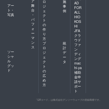
ア
ロ
施
AD
アー
舞
ジ
事
FOR
ト・
台
ェ
例
ALL
写真
・
ク
HIO
パ
ト
KOS
フ
の
HI
ォ
作
JFA
ー
り
クラ
マ
方
ウド
ン
プ
統
ファ
ス
ロ
計
ン
ソー
ジ
デ
ディ
シャ
ェ
ー
ング
ル
ク
タ
mac
グッ
ト
hi-ya
ド
の
補助
広
金申
め
請サ
方
ポー
ト
「QRコード」は株式会社デンソーウェーブの登録商標です。