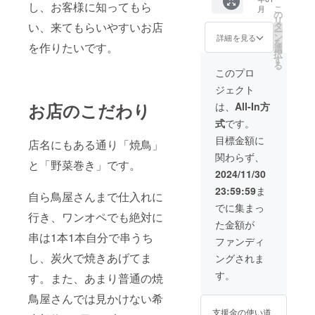
で1杯目
店時に
し、お客様に知ってもら
こ
月
のドリ
お渡し
の
リ
ンクを
いたし
い、来てもらいやすいお店
タ
ー
御提供
ます。
ン
詳細を見る
を
を作りたいです。
します
スタッ
選
択
(1名様
フにク
す
る
のみ) ・
ラウド
このプロ
現金へ
ファン
ジェクト
の交換
ディン
はでき
グで支
お店のこだわり
は、
All-In方
ませ
援をし
式
です。
ん。お
た旨を
つりは
お声掛
目標金額に
店名にもある通り「焼鳥」
でませ
けくだ
関わらず、
ん。 ・
さい。
と「野菜巻き」です。
初回来
・有効
2024/11/30
店時に
期間：
23:59:59
ま
お渡し
2025年
自ら鳥屋さんまで仕入れに
いたし
1月2
でに集まっ
ます。
行き、ワンオペでも絶対に
日〜
た金額が
スタッ
2027年
串は1本1本自分で串うち
フにク
12月31
ファンディ
ラウド
日まで
し、炭火で焼きあげてま
ングされま
ファン
ディン
す。
す。また、あまり普通の焼
グで支
援をし
鳥屋さんでは見かけない希
た旨を
支援金の使い道