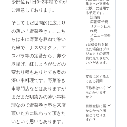
お声掛
少部位も1日0~2本程ですが
集まった支援金
けくだ
は以下に使用す
ご用意しております。
さい。
る予定です。
・有効
設備費
期間：
広報/宣伝費
そしてまだ世間的に広まり
2025年
リターン仕入
12月31
の薄い「野菜巻き」、こち
れ費
日まで
メニュー開発
に使用
らは主に野菜を豚肉で巻い
費
を開始
※目標金額を超
してく
た串で、ナスやオクラ、ア
えた場合はプロ
ださ
ジェクトの運営
スパラ等の定番から、卵や
い。
費に充てさせて
いただきます。
厚揚げ、紅しょうがなどの
変わり種もありとても奥の
支援に関するよ
深い串料理です。野菜巻き
くある質問
串専門店などはありますが
手数料はいく
らかかります
まだまだ馴染みの薄い串料
か？
理なので野菜巻き串を来店
目標金額に届
かなかった場
頂いた方に味わって頂きた
合どうなりま
すか？
いという思いもあります。