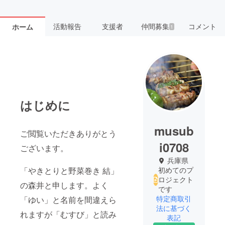
活動報告
支援者
仲間募集
コメント
ホーム
1
はじめに
musub
ご閲覧いただきありがとう
i0708
ございます。
兵庫県
「やきとりと野菜巻き 結」
初めてのプ
ロジェクト
の森井と申します。よく
です
特定商取引
「ゆい」と名前を間違えら
法に基づく
れますが「むすび」と読み
表記