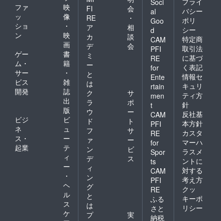
プライ
Soci
ファ
映
FI
会
バシー
al
ッ
像
RE
・
ポリ
Goo
ショ
・
ア
相
シー
d
ン
映
カ
談
特定商
CAM
画
デ
会
取引法
PFI
ゲー
書
ミ
に基づ
RE
ム・
籍
ー
く表記
for
サー
・
と
情報セ
Ente
ビス
雑
は
キュリ
rtain
開発
誌
ク
サ
ティ方
men
出
ラ
ポ
針
t
版
ウ
ー
反社基
CAM
ビジ
ビ
ド
ト
本方針
PFI
ネ
ュ
フ
サ
カスタ
RE
ス・
ー
ァ
ー
マーハ
for
起業
テ
ン
ビ
ラスメ
Spor
ィ
デ
ス
ントに
ts
ー
ィ
対する
CAM
・
ン
考え方
PFI
ヘ
グ
クッ
RE
ル
と
キーポ
ふる
ス
は
リシー
さと
ケ
プ
実
納税