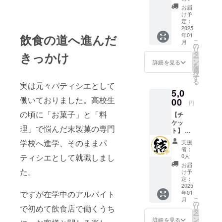
（1枚）
お届
・現金
け予
への交
定：
換はで
2025
年01
飲食の道へ進んだ
きませ
こ
月
ん。お
の
リ
つりは
きっかけ
タ
ー
でませ
ン
詳細を見る
を
ん。 ・
選
択
初回来
す
る
店時に
実は元々パティシエとして
5,0
お渡し
働いておりました。高校生
いたし
00
円
ます。
の頃に「お菓子」と「料
【チ
スタッ
ケッ
フにク
理」で悩んだ末製菓の専門
ト】 飲
ラウド
食チ
ファン
学校へ進学、そのままパ
支援
ケット
ディン
者：
1000円
グで支
ティシエとして就職しまし
0人
分（2
援をし
お届
枚） ・
た。
た旨を
け予
現金へ
お声掛
定：
の交換
2025
けくだ
ですが在学中のアルバイト
年01
はでき
さい。
こ
月
ませ
・有効
の
で初めて飲食店で働くうち
リ
ん。お
期間：
タ
ー
つりは
2025年
ン
詳細を見る