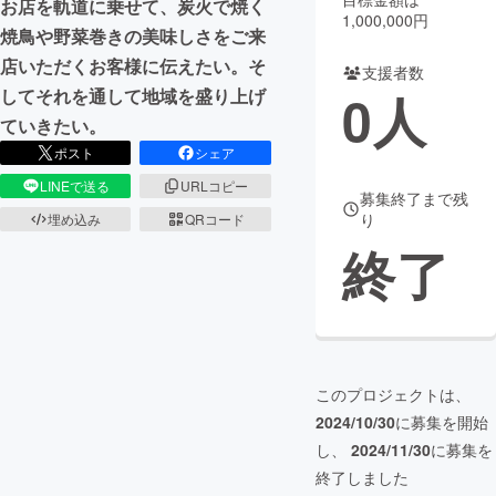
お店を軌道に乗せて、炭火で焼く
1,000,000円
焼鳥や野菜巻きの美味しさをご来
まちづくり・地域活性化
店いただくお客様に伝えたい。そ
支援者数
0
人
してそれを通して地域を盛り上げ
CAMPFIRE for Social Good
CAMPFIRE Creation
ていきたい。
CAMPFIREふるさと納税
machi-ya
コミュニティ
ポスト
シェア
LINEで送る
URLコピー
募集終了まで残
り
埋め込み
QRコード
終了
このプロジェクトは、
2024/10/30
に募集を開始
し、
2024/11/30
に募集を
終了しました