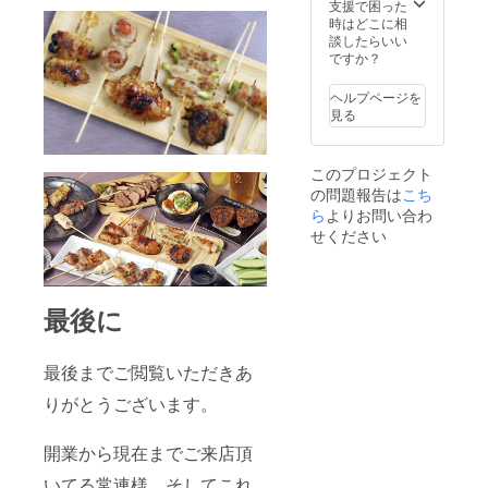
支援で困った
時はどこに相
談したらいい
ですか？
ヘルプページを
見る
このプロジェクト
の問題報告は
こち
ら
よりお問い合わ
せください
最後に
最後までご閲覧いただきあ
りがとうございます。
開業から現在までご来店頂
いてる常連様、そしてこれ